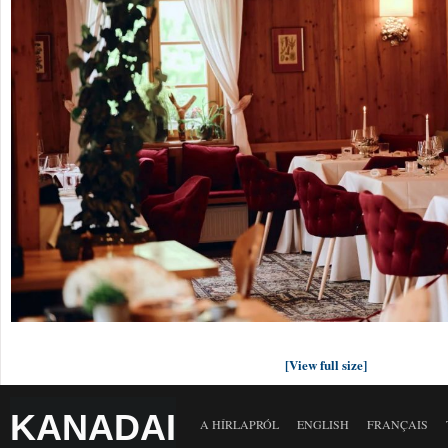
[View full size]
KANADAI
A HÍRLAPRÓL
ENGLISH
FRANÇAIS