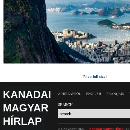
[View full size]
KANADAI
A HÍRLAPRÓL
ENGLISH
FRANÇAIS
MAGYAR
SEARCH:
HÍRLAP
© Copyright 2026 —
Kanadai Magyar Hírlap
. Al