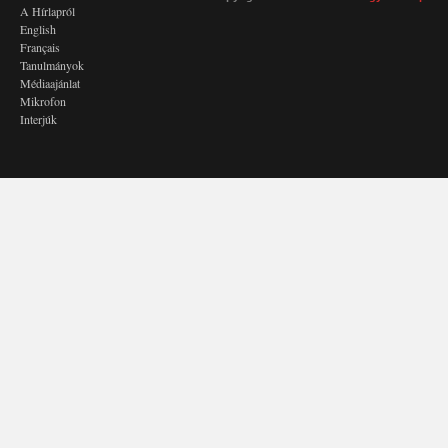
A Hírlapról
English
Français
Tanulmányok
Médiaajánlat
Mikrofon
Interjúk