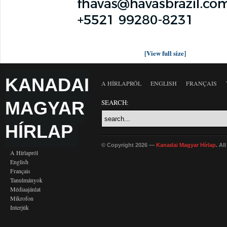
[View full size]
KANADAI
A HÍRLAPRÓL
ENGLISH
FRANÇAIS
MAGYAR
SEARCH:
HÍRLAP
© Copyright 2026 —
Kanadai Magyar Hírlap
. Al
A Hírlapról
English
Français
Tanulmányok
Médiaajánlat
Mikrofon
Interjúk