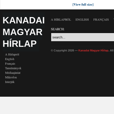
[View full size]
KANADAI
A HÍRLAPRÓL
ENGLISH
FRANÇAIS
MAGYAR
SEARCH:
HÍRLAP
© Copyright 2026 —
Kanadai Magyar Hírlap
. Al
A Hírlapról
English
Français
Tanulmányok
Médiaajánlat
Mikrofon
Interjúk