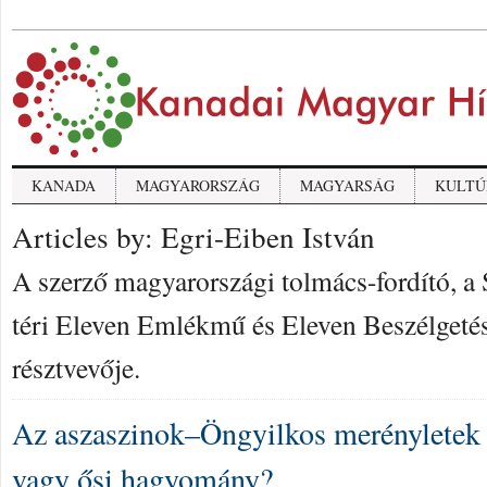
KANADA
MAGYARORSZÁG
MAGYARSÁG
KULTÚ
Articles by: Egri-Eiben István
A szerző magyarországi tolmács-fordító, a
téri Eleven Emlékmű és Eleven Beszélgetés
résztvevője.
Az aszaszinok–Öngyilkos merényletek 
vagy ősi hagyomány?