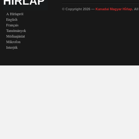
HÍRLAP
© Copyright 2026 —
Kanadai Magyar Hírlap
. Al
A Hírlapról
English
Français
Tanulmányok
Médiaajánlat
Mikrofon
Interjúk