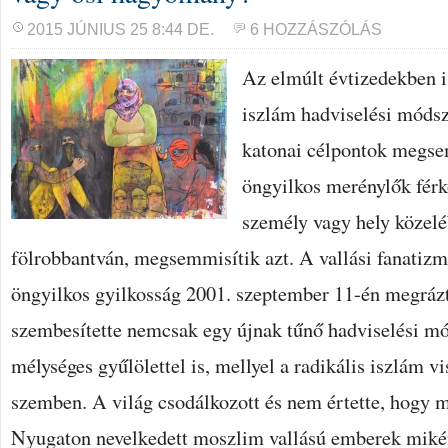
2015 JÚNIUS 25 8:44 DE.
6 HOZZÁSZÓLÁS
Az elmúlt évtizedekben 
iszlám hadviselési módsz
katonai célpontok megse
öngyilkos merénylők férk
személy vagy hely közel
fölrobbantván, megsemmisítik azt. A vallási fanatizm
öngyilkos gyilkosság 2001. szeptember 11-én megrázta
szembesítette nemcsak egy újnak tűnő hadviselési mó
mélységes gyűlölettel is, mellyel a radikális iszlám vi
szemben. A világ csodálkozott és nem értette, hogy m
Nyugaton nevelkedett moszlim vallású emberek mikén