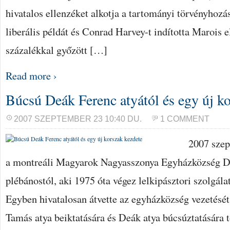
hivatalos ellenzéket alkotja a tartományi törvényhoz
liberális példát és Conrad Harvey-t indította Marois e
százalékkal győzött […]
Read more ›
Búcsú Deák Ferenc atyától és egy új k
2007 SZEPTEMBER 23 10:40 DU.
1 COMMENT
2007 szeptemb
a montreáli Magyarok Nagyasszonya Egyházközség De
plébánostól, aki 1975 óta végez lelkipásztori szolgál
Egyben hivatalosan átvette az egyházközség vezetésé
Tamás atya beiktatására és Deák atya búcsúztatására 