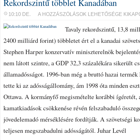
Rekordszintű többlet Kanadában
REKORDSZINTŰ
10:10 DE.
A HOZZÁSZÓLÁSOK LEHETŐSÉGE KIKAP
TÖBBLET
KANADÁBAN
Tavaly rekordszintű, 13,8 mill
BEJEGYZÉSHEZ
2400 milliárd forint) többletet ért el a kanadai szövet
Stephen Harper konzervatív miniszterelnök bejelentés
nem látott szintre, a GDP 32,3 százalékára sikerült c
államadósságot. 1996-ban még a bruttó hazai termék
tette ki az adósságállomány, ám 1998 óta minden eszte
Ottawa. A kormányfő megismételte korábbi ígéretét, 
kamatkiadások csökkenése révén felszabaduló összege
jövedelemadó mérséklésére fordítják. A szövetségi k
teljesen megszabadulni adósságától. Juhar Levél