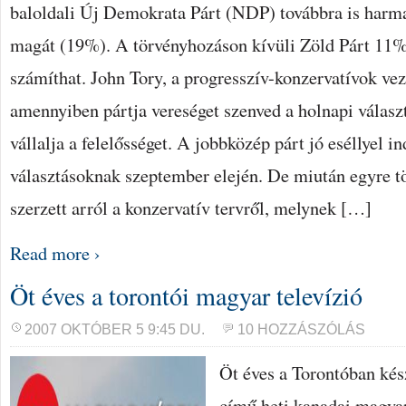
baloldali Új Demokrata Párt (NDP) továbbra is harma
magát (19%). A törvényhozáson kívüli Zöld Párt 11%
számíthat. John Tory, a progresszív-konzervatívok vez
amennyiben pártja vereséget szenved a holnapi válasz
vállalja a felelősséget. A jobbközép párt jó eséllyel in
választásoknak szeptember elején. De miután egyre 
szerzett arról a konzervatív tervről, melynek […]
Read more ›
Öt éves a torontói magyar televízió
2007 OKTÓBER 5 9:45 DU.
10 HOZZÁSZÓLÁS
Öt éves a Torontóban ké
című heti kanadai magyar