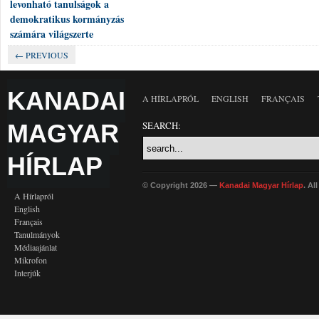
levonható tanulságok a
demokratikus kormányzás
számára világszerte
← PREVIOUS
KANADAI
A HÍRLAPRÓL
ENGLISH
FRANÇAIS
MAGYAR
SEARCH:
HÍRLAP
© Copyright 2026 —
Kanadai Magyar Hírlap
. Al
A Hírlapról
English
Français
Tanulmányok
Médiaajánlat
Mikrofon
Interjúk