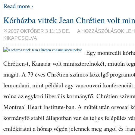
Read more ›
Kórházba vitték Jean Chrétien volt min
KÓRHÁZBA
2007 OKTÓBER 3 11:13 DE.
A HOZZÁSZÓLÁSOK LE
VITTÉK
KIKAPCSOLVA
JEAN
CHRÉTIEN
VOLT
Egy montreáli kórhá
MINISZTERELNÖKÖT
BEJEGYZÉSHEZ
Chrétien-t, Kanada volt miniszterelnökét, miután tegn
magát. A 73 éves Chrétien számos közelgő programot
lemondani, mint például egy vancouveri konferenciát
volna az egykori liberális kormányfő. Chrétien szívm
Montreal Heart Institute-ban. A műtét után orvosai kö
kormányfő stabil állapotban van és teljes felépülés v
emlékiratai a hónap végén jelennek meg angol és fran