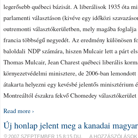
legerősebb québeci bázisát. A liberálisok 1935 óta mi
parlamenti választáson (kivéve egy időközi szavazáso
outremonti választókerületben, mely magába foglalja
francia többségű negyedét. Az eredmény különösen fo
baloldali NDP számára, hiszen Mulcair lett a párt els
Thomas Mulcair, Jean Charest québeci liberális korm
környezetvédelmi minisztere, de 2006-ban lemondott
átakarta helyezni egy kevésbé jelentős minisztérium é
Montreáltól északra fekvő Chomedey választókerület
Read more ›
Új honlap jelent meg a kanadai magyar
ÚJ
2007 SZEPTEMBER 15 8:15 DU.
A HOZZÁSZÓLÁSOK