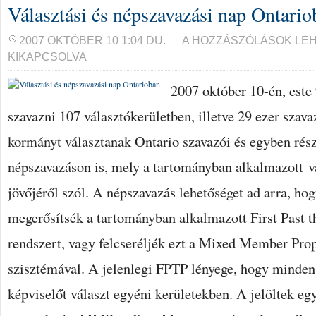
Választási és népszavazási nap Ontario
VÁLASZTÁSI
2007 OKTÓBER 10 1:04 DU.
A HOZZÁSZÓLÁSOK LE
ÉS
KIKAPCSOLVA
NÉPSZAVAZÁSI
NAP
ONTARIOBAN
2007 október 10-én, este 
BEJEGYZÉSHEZ
szavazni 107 választókerületben, illetve 29 ezer szav
kormányt választanak Ontario szavazói és egyben rés
népszavazáson is, mely a tartományban alkalmazott v
jövőjéről szól. A népszavazás lehetőséget ad arra, hog
megerősítsék a tartományban alkalmazott First Past t
rendszert, vagy felcseréljék ezt a Mixed Member Pr
szisztémával. A jelenlegi FPTP lényege, hogy minden
képviselőt választ egyéni kerületekben. A jelöltek eg