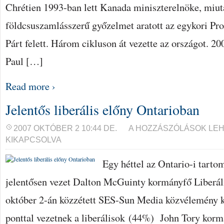
Chrétien 1993-ban lett Kanada miniszterelnöke, miutá
földcsuszamlásszerű győzelmet aratott az egykori Pr
Párt felett. Három cikluson át vezette az országot. 2
Paul […]
Read more ›
Jelentős liberális előny Ontarioban
JELENTŐS
2007 OKTÓBER 2 10:44 DE.
A HOZZÁSZÓLÁSOK LE
LIBERÁLIS
KIKAPCSOLVA
ELŐNY
ONTARIOBAN
BEJEGYZÉSHEZ
Egy héttel az Ontario-i tartom
jelentősen vezet Dalton McGuinty kormányfő Liberáli
október 2-án közzétett SES-Sun Media közvélemény kut
ponttal vezetnek a liberálisok (44%) John Tory korm