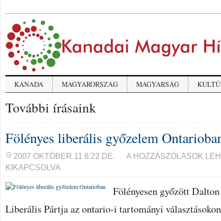
KANADA
MAGYARORSZÁG
MAGYARSÁG
KULTÚ
További írásaink
Fölényes liberális győzelem Ontarioba
FÖLÉNYES
2007 OKTÓBER 11 8:22 DE.
A HOZZÁSZÓLÁSOK LE
LIBERÁLIS
KIKAPCSOLVA
GYŐZELEM
ONTARIOBAN
BEJEGYZÉSHEZ
Fölényesen győzött Dalto
Liberális Pártja az ontario-i tartományi választásokon