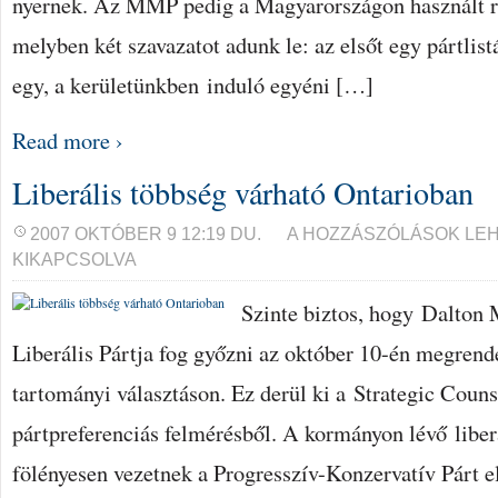
nyernek. Az MMP pedig a Magyarországon használt re
melyben két szavazatot adunk le: az elsőt egy pártlist
egy, a kerületünkben induló egyéni […]
Read more ›
Liberális többség várható Ontarioban
LIBERÁLIS
2007 OKTÓBER 9 12:19 DU.
A HOZZÁSZÓLÁSOK LE
TÖBBSÉG
KIKAPCSOLVA
VÁRHATÓ
ONTARIOBAN
BEJEGYZÉSHEZ
Szinte biztos, hogy Dalton
Liberális Pártja fog győzni az október 10-én megrend
tartományi választáson. Ez derül ki a Strategic Counse
pártpreferenciás felmérésből. A kormányon lévő libe
fölényesen vezetnek a Progresszív-Konzervatív Párt e