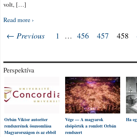
volt, […]
Read more ›
← Previous
1
…
456
457
458
Perspektíva
Orbán Viktor autoriter
Vége — A magyarok
Ha eg
rendszerének összeomlása
elsöpörték a romlott Orbán
Magyarországon és az ebből
rendszert