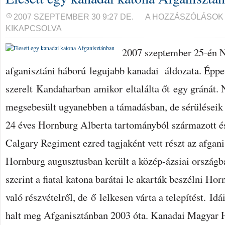
ELESETT
2007 SZEPTEMBER 30 9:27 DE.
A HOZZÁSZÓLÁSOK
EGY
KIKAPCSOLVA
KANADAI
KATONA
AFGANISZTÁNBAN
2007 szeptember 25-én N
BEJEGYZÉSHEZ
afganisztáni háború legujabb kanadai áldozata. Éppe
szerelt Kandaharban amikor eltalálta őt egy gránát.
megsebesült ugyanebben a támadásban, de sérüléseik
24 éves Hornburg Alberta tartományból származott 
Calgary Regiment ezred tagjaként vett részt az afgan
Hornburg augusztusban került a közép-ázsiai ország
szerint a fiatal katona barátai le akarták beszélni Ho
való részvételről, de ő lelkesen várta a telepítést. Id
halt meg Afganisztánban 2003 óta. Kanadai Magyar 