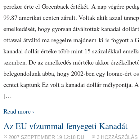
perckor érte el Greenback értékét. A nap végére pedi
99.87 amerikai centen zárult. Voltak akik azzal ünnep
emelkedését, hogy gyorsan átváltottak kanadai dollár
ottawai átváltó ma reggelre majdnem ki is fogyott a 
kanadai dollár értéke több mint 15 százalékkal emelk
szemben. De az emelkedés mértéke akkor érzékelhető
belegondolunk abba, hogy 2002-ben egy loonie-ért ö
centet kaptunk Ez volt a kanadai dollár mélypontja. 
[…]
Read more ›
Az EU vízummal fenyegeti Kanadát
2007 SZEPTEMBER 19 12:18 DU.
3 HOZZÁSZÓLÁS