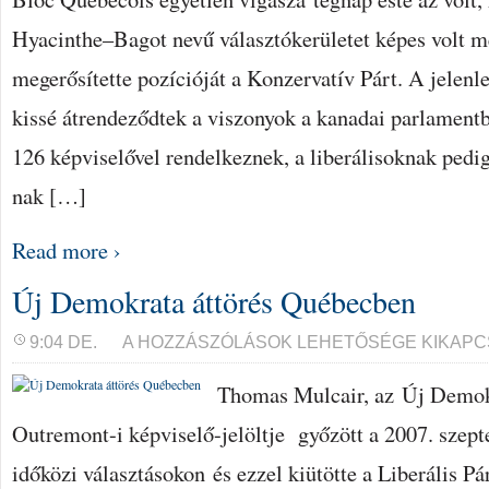
Hyacinthe–Bagot nevű választókerületet képes volt meg
megerősítette pozícióját a Konzervatív Párt. A jelenl
kissé átrendeződtek a viszonyok a kanadai parlament
126 képviselővel rendelkeznek, a liberálisoknak pedi
nak […]
Read more ›
Új Demokrata áttörés Québecben
ÚJ
9:04 DE.
A HOZZÁSZÓLÁSOK LEHETŐSÉGE KIKAPC
DEMOKRATA
ÁTTÖRÉS
Thomas Mulcair, az Új Demok
QUÉBECBEN
BEJEGYZÉSHEZ
Outremont-i képviselő-jelöltje győzött a 2007. szep
időközi választásokon és ezzel kiütötte a Liberális Pá