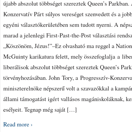
újabb abszolut többséget szereztek Queen’s Parkban. 
Konzervatív Párt súlyos vereséget szenvedett és a jo
egyéni választókerületében sem tudott nyerni. A néps
marad a jelenlegi First-Past-the-Post választási rends
„Köszönöm, Jézus!”–Ez olvasható ma reggel a Nation
McGuinty karikatura felett, mely összefoglalja a libe
liberálisok abszolut többséget szereztek Queen’s Par
törvényhozásában. John Tory, a Progresszív-Konzervat
miniszterelnöke népszerű volt a szavazókkal a kampán
állami támogatást igért vallásos magániskoláknak, ke
esélyeit. Tegnap még saját […]
Read more ›