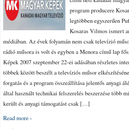
program producere Kosar
legtöbben egyszerűen Puf
Kosaras Vilmos ismert a
médiában. Az évek folyamán nem csak televízió műsort
rádió műsora is volt és egyben a Menora című lap fő
Képek 2007 szeptember 22-ei adásában részletes interj
többek között beszélt a televíziós műsor elkészítésén
forgatás és a program összeállítása jelentős anyagi ál
által használt technikai felszerelés beszerzése több m
került és anyagi támogatást csak […]
Read more ›