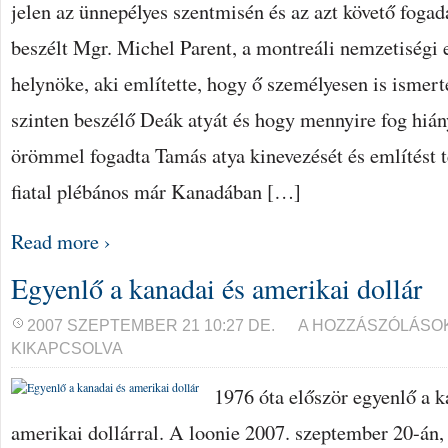
jelen az ünnepélyes szentmisén és az azt követő foga
beszélt Mgr. Michel Parent, a montreáli nemzetiségi
helynöke, aki említette, hogy ő személyesen is ismert
szinten beszélő Deák atyát és hogy mennyire fog hiá
örömmel fogadta Tamás atya kinevezését és említést tet
fiatal plébános már Kanadában […]
Read more ›
Egyenlő a kanadai és amerikai dollár
EGYENLŐ
2007 SZEPTEMBER 21 10:27 DE.
A HOZZÁSZÓLÁSO
A
KIKAPCSOLVA
KANADAI
ÉS
AMERIKAI
1976 óta először egyenlő a k
DOLLÁR
BEJEGYZÉSHEZ
amerikai dollárral. A loonie 2007. szeptember 20-án,