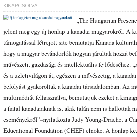
HONLAP
KIKAPCSOLVA
JELENT
MEG
A
„The Hungarian Presenc
KANADAI
MAGYAROKRÓL
jelent meg egy új honlap a kanadai magyarokról. A ka
BEJEGYZÉSHEZ
támogatással létrejött site bemutatja Kanada kulturáli
hogy a magyar bevándorlók hogyan járultak hozzá be
művészeti, gazdasági és intellektuális fejlődéséhez. „
és a üzletivilágon át, egészen a művészetig, a kanada
befolyást gyakoroltak a kanadai társadalomban. Az int
multimédiát felhasználva, bemutatjuk ezeket a kima
a fiatal kanadaiaknak is, akik talán nem is hallottak 
eseményekről”–nyilatkozta Judy Young-Drache, a C
Educational Foundation (CHEF) elnöke. A honlap k