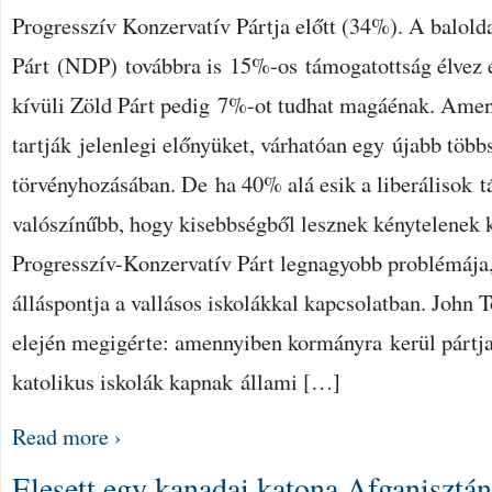
Progresszív Konzervatív Pártja előtt (34%). A balol
Párt (NDP) továbbra is 15%-os támogatottság élvez 
kívüli Zöld Párt pedig 7%-ot tudhat magáénak. Amen
tartják jelenlegi előnyüket, várhatóan egy újabb több
törvényhozásában. De ha 40% alá esik a liberálisok 
valószínűbb, hogy kisebbségből lesznek kénytelenek
Progresszív-Konzervatív Párt legnagyobb problémája
álláspontja a vallásos iskolákkal kapcsolatban. John
elején megigérte: amennyiben kormányra kerül pártj
katolikus iskolák kapnak állami […]
Read more ›
Elesett egy kanadai katona Afganisztá