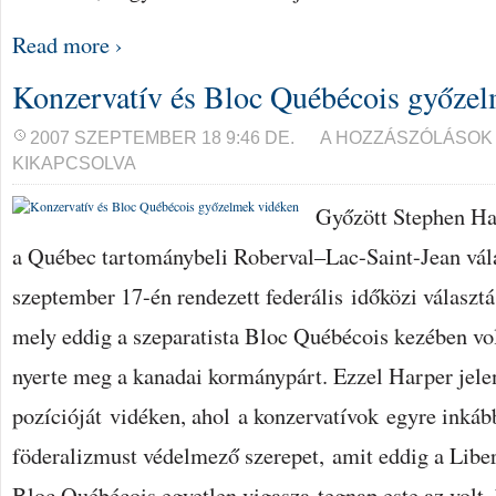
Read more ›
Konzervatív és Bloc Québécois győze
KONZERVATÍV
2007 SZEPTEMBER 18 9:46 DE.
A HOZZÁSZÓLÁSOK
ÉS
KIKAPCSOLVA
BLOC
QUÉBÉCOIS
GYŐZELMEK
Győzött Stephen Ha
VIDÉKEN
BEJEGYZÉSHEZ
a Québec tartománybeli Roberval–Lac-Saint-Jean vál
szeptember 17-én rendezett federális időközi választ
mely eddig a szeparatista Bloc Québécois kezében v
nyerte meg a kanadai kormánypárt. Ezzel Harper jele
pozícióját vidéken, ahol a konzervatívok egyre inkáb
föderalizmust védelmező szerepet, amit eddig a Liberá
Bloc Québécois egyetlen vigasza tegnap este az volt,