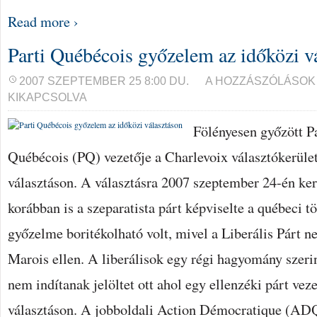
Read more ›
Parti Québécois győzelem az időközi v
PARTI
2007 SZEPTEMBER 25 8:00 DU.
A HOZZÁSZÓLÁSOK
QUÉBÉCOIS
KIKAPCSOLVA
GYŐZELEM
AZ
IDŐKÖZI
Fölényesen győzött Pa
VÁLASZTÁSON
BEJEGYZÉSHEZ
Québécois (PQ) vezetője a Charlevoix választókerület
választáson. A választásra 2007 szeptember 24-én kerü
korábban is a szeparatista párt képviselte a québeci 
győzelme boritékolható volt, mivel a Liberális Párt ne
Marois ellen. A liberálisok egy régi hagyomány szerin
nem indítanak jelöltet ott ahol egy ellenzéki párt veze
választáson. A jobboldali Action Démocratique (ADQ