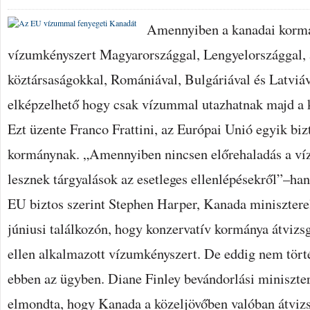
Amennyiben a kanadai kormán
vízumkényszert Magyarországgal, Lengyelországgal, a
köztársaságokkal, Romániával, Bulgáriával és Latviá
elképzelhető hogy csak vízummal utazhatnak majd a 
Ezt üzente Franco Frattini, az Európai Unió egyik biz
kormánynak. „Amennyiben nincsen előrehaladás a ví
lesznek tárgyalások az esetleges ellenlépésekről”–han
EU biztos szerint Stephen Harper, Kanada miniszter
júniusi találkozón, hogy konzervatív kormánya átvizs
ellen alkalmazott vízumkényszert. De eddig nem tört
ebben az ügyben. Diane Finley bevándorlási miniszter
elmondta, hogy Kanada a közeljövőben valóban átviz