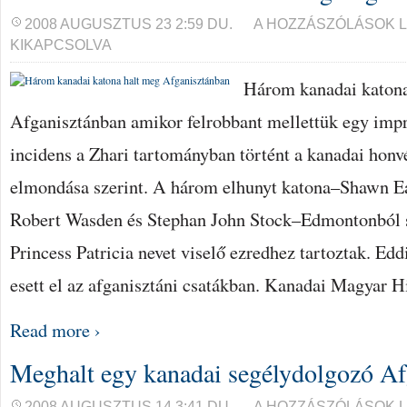
HÁROM
2008 AUGUSZTUS 23 2:59 DU.
A HOZZÁSZÓLÁSOK 
KANADAI
KIKAPCSOLVA
KATONA
HALT
MEG
Három kanadai katona 
AFGANISZTÁNBAN
BEJEGYZÉSHEZ
Afganisztánban amikor felrobbant mellettük egy impr
incidens a Zhari tartományban történt a kanadai honv
elmondása szerint. A három elhunyt katona–Shawn E
Robert Wasden és Stephan John Stock–Edmontonból s
Princess Patricia nevet viselő ezredhez tartoztak. Ed
esett el az afganisztáni csatákban. Kanadai Magyar H
Read more ›
Meghalt egy kanadai segélydolgozó Af
MEGHALT
2008 AUGUSZTUS 14 3:41 DU.
A HOZZÁSZÓLÁSOK 