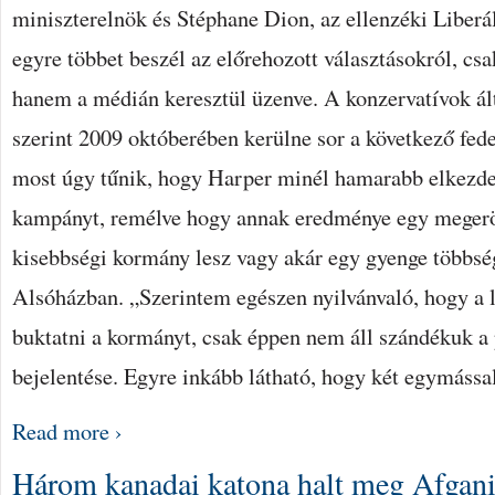
miniszterelnök és Stéphane Dion, az ellenzéki Liberál
BEJEGYZÉSHEZ
egyre többet beszél az előrehozott választásokról, c
hanem a médián keresztül üzenve. A konzervatívok ált
szerint 2009 októberében kerülne sor a következő feder
most úgy tűnik, hogy Harper minél hamarabb elkezden
kampányt, remélve hogy annak eredménye egy megerö
kisebbségi kormány lesz vagy akár egy gyenge többsé
Alsóházban. „Szerintem egészen nyilvánvaló, hogy a 
buktatni a kormányt, csak éppen nem áll szándékuk a
bejelentése. Egyre inkább látható, hogy két egymássa
Read more ›
Három kanadai katona halt meg Afgan