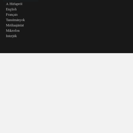
A Hírlapról
English
Français
Tanulmányok
Médiaajánlat
Mikrofon
Interjúk