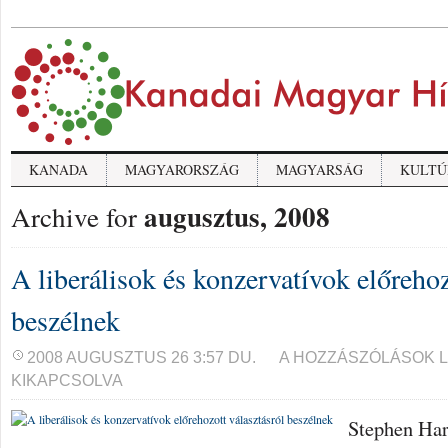
KANADA
MAGYARORSZÁG
MAGYARSÁG
KULTÚ
augusztus, 2008
Archive for
A liberálisok és konzervatívok előrehoz
beszélnek
A
2008 AUGUSZTUS 26 3:57 DU.
A HOZZÁSZÓLÁSOK 
LIBERÁLISOK
KIKAPCSOLVA
ÉS
KONZERVATÍVOK
ELŐREHOZOTT
Stephen Har
VÁLASZTÁSRÓL
BESZÉLNEK