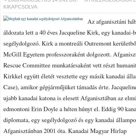
EGY
KIKAPCSOLVA
KANADAI
SEGÉLYDOLGOZÓ
AFGANISZTÁNBAN
Az afganisztáni há
BEJEGYZÉSHEZ
áldozata lett a 40 éves Jacqueline Kirk, egy kanadai-
segélydolgozó. Kirk a montreáli Outremont kerületbő
McGill Egyetem professzoraként dolgozott. Afganiszt
Rescue Committee munkatársaként vett részt humanit
Kirkkel együtt életét vesztette egy másik kanadai áll
Case), amikor gépjárműjüket támadás érte. Jacquelin
ujabb kanadai katona is elesett Afganisztában az elm
edmontoni Erin Doyle a héten húnyt el. Eddig 90 kana
diplomata, egy segélydolgozó és egy kanadai állampo
Afganisztánban 2001 óta. Kanadai Magyar Hirlap