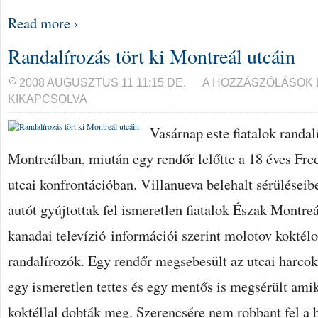
Read more ›
Randalírozás tört ki Montreál utcáin
RANDALÍROZÁS
2008 AUGUSZTUS 11 11:15 DE.
A HOZZÁSZÓLÁSOK
TÖRT
KIKAPCSOLVA
KI
MONTREÁL
UTCÁIN
Vasárnap este fiatalok randa
BEJEGYZÉSHEZ
Montreálban, miután egy rendőr lelőtte a 18 éves Fre
utcai konfrontációban. Villanueva belehalt sérülései
autót gyújtottak fel ismeretlen fiatalok Észak Montre
kanadai televízió információi szerint molotov koktélo
randalírozók. Egy rendőr megsebesült az utcai harcok
egy ismeretlen tettes és egy mentős is megsérült ami
koktéllal dobták meg. Szerencsére nem robbant fel a 