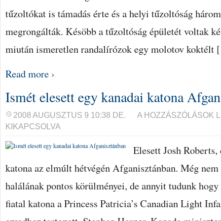
tűzoltókat is támadás érte és a helyi tűzoltóság három
megrongálták. Késöbb a tűzoltóság épületét voltak ké
miután ismeretlen randalírózok egy molotov koktélt 
Read more ›
Ismét elesett egy kanadai katona Afga
ISMÉT
2008 AUGUSZTUS 9 10:38 DE.
A HOZZÁSZÓLÁSOK 
ELESETT
KIKAPCSOLVA
EGY
KANADAI
KATONA
Elesett Josh Roberts,
AFGANISZTÁNBAN
BEJEGYZÉSHEZ
katona az elmúlt hétvégén Afganisztánban. Még nem 
halálának pontos körülményei, de annyit tudunk hogy 
fiatal katona a Princess Patricia’s Canadian Light Infa