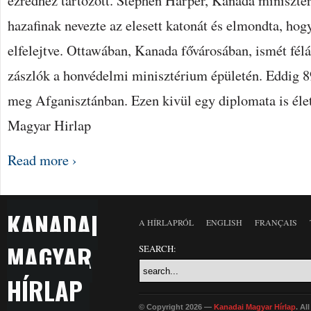
ezredhez tartozott. Stephen Harper, Kanada miniszte
hazafinak nevezte az elesett katonát és elmondta, hog
elfelejtve. Ottawában, Kanada fővárosában, ismét fél
zászlók a honvédelmi minisztérium épületén. Eddig 8
meg Afganisztánban. Ezen kivül egy diplomata is élet
Magyar Hirlap
Read more ›
KANADAI
A HÍRLAPRÓL
ENGLISH
FRANÇAIS
MAGYAR
SEARCH:
HÍRLAP
© Copyright 2026 —
Kanadai Magyar Hírlap
. Al