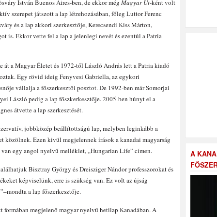
rösváry István Buenos Aires-ben, de ekkor még
Magyar Út
-ként volt
ív szerepet játszott a lap létrehozásában, főleg Luttor Ferenc
váry és a lap akkori szerkesztője, Kerecsendi Kiss Márton,
is. Ekkor vette fel a lap a jelenlegi nevét és ezentúl a Patria
 át a Magyar Életet és 1972-től László András lett a Patria kiadó
ztak. Egy rövid ideig Fenyvesi Gabriella, az egykori
nője vállalja a főszerkesztői posztot. De 1992-ben már Somorjai
nyei László pedig a lap főszkerkesztője. 2005-ben húnyt el a
es átvette a lap szerkesztését.
ervatív, jobbközép beállítottságú lap, melyben leginkább a
ket közölnek. Ezen kivül megjelennek írások a kanadai magyarság
n van egy angol nyelvű melléklet, „Hungarian Life” címen.
A KANA
FŐSZER
alálhatjuk Bisztray György és Dreisziger Nándor professzorokat és
ékeket képviselünk, erre is szükség van. Ez volt az újság
g”–mondta a lap főszerkesztője.
t formában megjelenő magyar nyelvű hetilap Kanadában. A