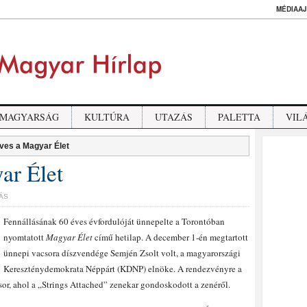
MÉDIAAJ
MAGYARSÁG
KULTÚRA
UTAZÁS
PALETTA
VIL
ves a Magyar Élet
ar Élet
ÁS
Fennállásának 60 éves évfordulóját ünnepelte a Torontóban
nyomtatott
Magyar Élet
című hetilap. A december 1-én megtartott
ünnepi vacsora díszvendége Semjén Zsolt volt, a magyarországi
Kereszténydemokrata Néppárt (KDNP) elnöke. A rendezvényre a
or, ahol a „Strings Attached” zenekar gondoskodott a zenéről.