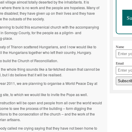
all village almost totally deserted by the inhabitants. It is
e where there is no work and the people are hopeless. Many of
re disabled; they have given up on their lives and they have
 the outcasts of the society.
lanning to build this ecumenical church with the accompanying
 in Somogy County, for the people as a pilgrim- and
g-place.
eaty of Trianon scattered Hungarians, and I now would like to
Name
ll the Hungarians together who left their country, Hungary.
to build the Church of Reconciliation.
Email
, the whole thing sounds like a far-fetched dream that cannot be
ed, but I do believe that it will be realised.
 year 2011, we are planning to organise a World Peace Day at
g site, to which we would like to invite the Pope as well.
nstruction will be open and people from all over the world would
come to see the process of the building – form digging the
tions to the consecration of the church – and the work of the
ian artisans.
dy called me crying saying that they have not been home to