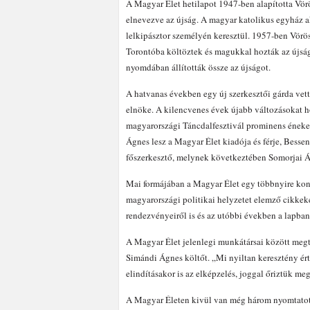
A Magyar Élet hetilapot 1947-ben alapította Vö
elnevezve az újság. A magyar katolikus egyház akt
lelkipásztor személyén keresztül. 1957-ben Vörös
Torontóba költöztek és magukkal hozták az újságot 
nyomdában állították össze az újságot.
A hatvanas években egy új szerkesztői gárda vette
elnöke. A kilencvenes évek újabb változásokat ho
magyarországi Táncdalfesztivál prominens énekes
Ágnes lesz a Magyar Élet kiadója és férje, Besse
főszerkesztő, melynek következtében Somorjai Ágn
Mai formájában a Magyar Élet egy többnyire konz
magyarországi politikai helyzetet elemző cikke
rendezvényeiről is és az utóbbi években a lapba
A Magyar Élet jelenlegi munkátársai között megt
Simándi Ágnes költőt. „Mi nyiltan keresztény ért
elindításakor is az elképzelés, joggal őriztük me
A Magyar Életen kivül van még három nyomtatot