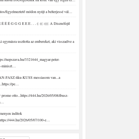
tos/figyelmeztető módon nyújt a belterjessé vál…
É É É G G G E E E . . . (: ((: (((: A Disznófejű
 egymásra uszította az embereket, aki visszaélve a
ps://nepszava.hu/3321644_magyar-peter-
i-miniszt…
N-FASZ-tiku-KUSS messiasom van...a
..https://pe…
promo otto...https://444.hu/2026/05/08/ibusz-
-a…
menyen inditok
.https://444.hu/2026/05/07/100-e…