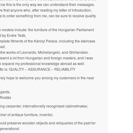
ince this is the only way we can understand their messages.
ve that anyone who, after reading my letter of introduction,
s to order something from me, can be sure to receive quality
e models include: the furniture of the Hungarian Parliament
d by Endre Teák,
plete fitments of the Károlyi Palace, including the staircase
hall,
s the works of Leonardo, Michelangelo, and Ghirlandaio.
 learnt a lot from Hungarian and foreign masters, and I was
to expand my professional knowledge abroad as well.
tto is: QUALITY – ASSURANCE – RELIABILITY
erely hope to welcome you among my customers in the near
egards,
Rostás
ling carpenter, internationally recognised cabinetmaker,
her of antique furniture, inventor,
uld preserve wooden objects and reliquaries of the past for
 generations!