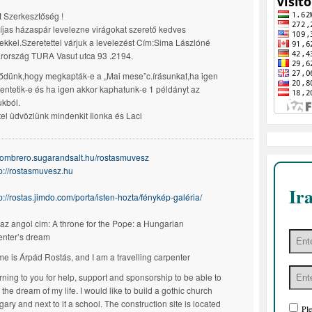
lt Szerkesztőség !
jas házaspár levelezne virágokat szerető kedves
kkel.Szeretettel várjuk a levelezést Cím:Sima Lászlóné
ország TURA Vasut utca 93 .2194.
ődünk,hogy megkapták-e a „Mai mese”c.írásunkat,ha igen
entetik-e és ha igen akkor kaphatunk-e 1 példányt az
ukból.
tel üdvözlünk mindenkit Ilonka és Laci
/sombrero.sugarandsalt.hu/rostasmuvesz
tp://rostasmuvesz.hu
Ir
p://rostas.jimdo.com/porta/isten-hozta/fénykép-galéria/
 az angol cim: A throne for the Pope: a Hungarian
enter’s dream
e is Árpád Rostás, and I am a travelling carpenter
urning to you for help, support and sponsorship to be able to
 the dream of my life. I would like to build a gothic church
ary and next to it a school. The construction site is located
Ple