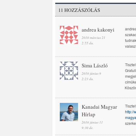
11 HOZZÁSZÓLÁS
andrea kakonyi
andrea
szakac
2010 március 21
tudnak
2:55 du.
valasz
Sima László
Tiszte
Gratul
2010 június 9
megjel
2:23 du.
címüke
Köszön
Kanadai Magyar
Tiszte
http:/
Hírlap
magya
2010 június 11
szerk
9:30 de.