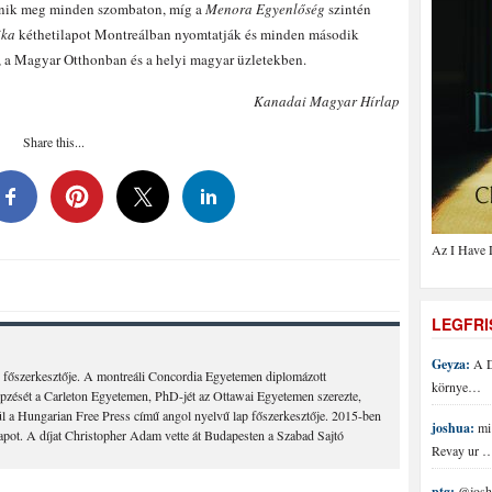
enik meg minden szombaton, míg a
Menora Egyenlőség
szintén
ika
kéthetilapot Montreálban nyomtatják és minden második
 a Magyar Otthonban és a helyi magyar üzletekben.
Kanadai Magyar Hírlap
Share this...
Az I Have 
LEGFR
Geyza:
A D
 főszerkesztője. A montreáli Concordia Egyetemen diplomázott
környe…
épzését a Carleton Egyetemen, PhD-jét az Ottawai Egyetemen szerezte,
 a Hungarian Free Press című angol nyelvű lap főszerkesztője. 2015-ben
joshua:
mi 
lapot. A díjat Christopher Adam vette át Budapesten a Szabad Sajtó
Revay ur 
ptg:
@joshu