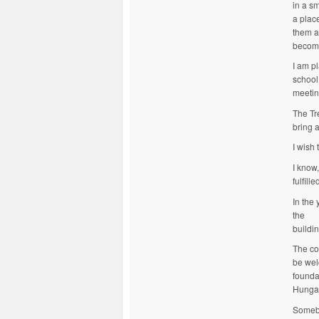
in a sm
a plac
them a
become
I am p
school
meetin
The Tr
bring a
I wish 
I know
fulfill
In the
the
buildin
The co
be wel
founda
Hungar
Somebo