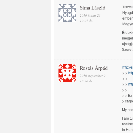
Sima László
Tiszte
Nyugdí
2010 június 23
embere
10:02 de.
Magyar
Érdekl
megjel
ujságj
Szeret
Rostás Árpád
http:/
> >
ht
2010 szeptember 9
> >
10:30 de.
> >
htt
> >
> > Ez
> carp
My nam
I am t
realise
in Hung