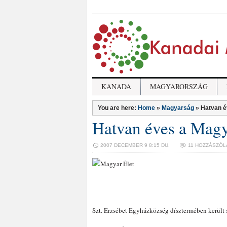
KANADA
MAGYARORSZÁG
You are here:
Home
»
Magyarság
»
Hatvan é
Hatvan éves a Magy
2007 DECEMBER 9 8:15 DU.
11 HOZZÁSZÓL
Szt. Erzsébet Egyházközség dísztermében került s