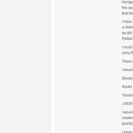
Hungar
the ca
that t
I have 
a lifet
as did
Rafael,
I must 
carry t
There 
I woul
Sincer
Árpád 
Travel
+3630
I would
master
quality
I have