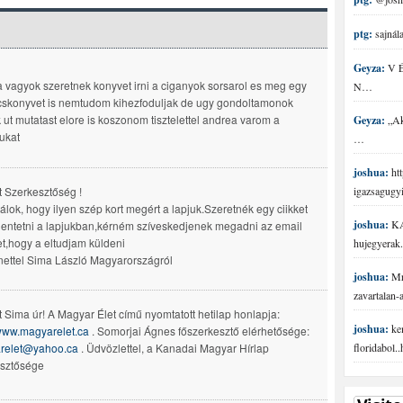
ptg:
sajnála
Geyza:
V É 
 vagyok szeretnek konyvet irni a ciganyok sorsarol es meg egy
N…
skonyvet is nemtudom kihezfoduljak de ugy gondoltamonok
 ut mutatast elore is koszonom tisztelettel andrea varom a
Geyza:
„Aki
ukat
…
joshua:
htt
lt Szerkesztőség !
igazsagugy
lálok, hogy ilyen szép kort megért a lapjuk.Szeretnék egy ciikket
joshua:
KA
entetni a lapjukban,kérném szíveskedjenek megadni az email
t,hogy a eltudjam küldeni
hujegyerak.
ettel Sima László Magyarországról
joshua:
Mr 
zavartalan
lt Sima úr! A Magyar Élet című nyomtatott hetilap honlapja:
joshua:
ke
/www.magyarelet.ca
. Somorjai Ágnes főszerkesztő elérhetősége:
floridabol.
relet@yahoo.ca
. Üdvözlettel, a Kanadai Magyar Hírlap
esztősége