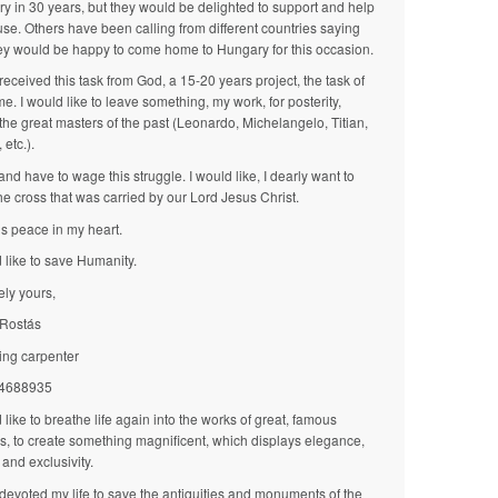
y in 30 years, but they would be delighted to support and help
use. Others have been calling from different countries saying
hey would be happy to come home to Hungary for this occasion.
received this task from God, a 15-20 years project, the task of
ime. I would like to leave something, my work, for posterity,
 the great masters of the past (Leonardo, Michelangelo, Titian,
 etc.).
and have to wage this struggle. I would like, I dearly want to
he cross that was carried by our Lord Jesus Christ.
is peace in my heart.
d like to save Humanity.
ely yours,
Rostás
ling carpenter
4688935
 like to breathe life again into the works of great, famous
s, to create something magnificent, which displays elegance,
 and exclusivity.
 devoted my life to save the antiquities and monuments of the