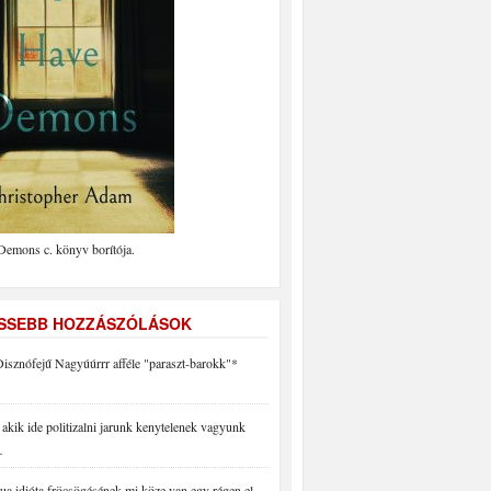
Demons c. könyv borítója.
ISSEBB HOZZÁSZÓLÁSOK
isznófejű Nagyúúrrr afféle "paraszt-barokk"*
akik ide politizalni jarunk kenytelenek vagyunk
…
a idióta fröcsögésének mi köze van egy régen el…