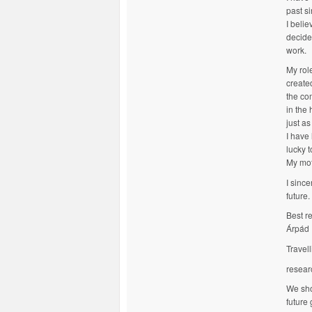
past s
I belie
decide
work.
My rol
create
the com
in the 
just a
I have
lucky 
My mo
I sinc
future.
Best r
Árpád 
Travel
researc
We sho
future