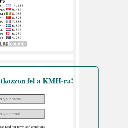
atkozzon fel a KMH-ra!
ase read our
terms and conditions