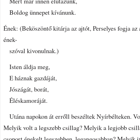
Mert már innen elutazunk,
Boldog ünnepet kívánunk.
Ének: (Beköszöntő kitárja az ajtót, Perselyes fogja az a
ének-
szóval kivonulnak.)
Isten áldja meg,
E háznak gazdáját,
Jószágát, borát,
Éléskamoráját.
Utána napokon át errőll beszéltek Nyírbélteken. Vol
Melyik volt a legszebb csillag? Melyik a legjobb csi
csoport énekelt legszebben, legangosabban? Melyik i