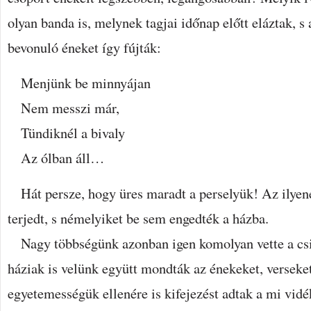
olyan banda is, melynek tagjai időnap előtt eláztak, s
bevonuló éneket így fújták:
Menjünk be minnyájan
Nem messzi már,
Tündiknél a bivaly
Az ólban áll…
Hát persze, hogy üres maradt a perselyük! Az ilyen
terjedt, s némelyiket be sem engedték a házba.
Nagy többségünk azonban igen komolyan vette a csil
háziak is velünk együtt mondták az énekeket, verseket
egyetemességük ellenére is kifejezést adtak a mi vidé