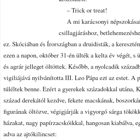
– Trick or treat!
A mi karácsonyi népszokásain
csillagjáráshoz, betlehemezésh
ez. Skóciában és Írországban a druidisták, a keresztén
ezen a napon, október 31-én ülték a kelta év végét, s 
és agrár jelleget öltöttek. Később, a nyolcadik száza
vigiliájává nyilvánította III. Leo Pápa ezt az estet. 
túléltek benne. Ezért a gyerekek századokkal utána,
század derekától kezdve, fekete macskának, boszorká
figurának öltözve, végigjárják a vigyorgó sárga tökökke
házakat, nagy papírzacskóikkal, hangosan kiabálva, e
adva az ajtókilincset: