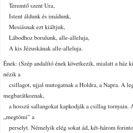
Teremtő szent Ura,
Istent áldunk és imádunk,
Mesiásnak ezt kiáltjuk,
Lábodhoz borulunk, alle-alleluja,
A kis Jézuskának alle-alleluja.
Ének: (Szép andalító ének következik, mialatt a ház k
nézik a
csillagot, ujjal mutogatnak a Holdra, a Napra. A l
megbarátkoznak,
a hosszú sallangokat kapkodják a csillag tornyain.
„megtömi” a
perselyt. Némelyik elég sokat ád, két-három forintot