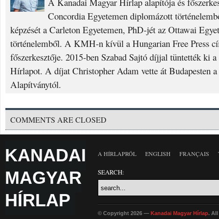
A Kanadai Magyar Hírlap alapítója és főszerke
Concordia Egyetemen diplomázott történelembő
képzését a Carleton Egyetemen, PhD-jét az Ottawai Egyet
történelemből. A KMH-n kívül a Hungarian Free Press cí
főszerkesztője. 2015-ben Szabad Sajtó díjjal tüntették ki
Hírlapot. A díjat Christopher Adam vette át Budapesten a
Alapítványtól.
COMMENTS ARE CLOSED
KANADAI
A HÍRLAPRÓL
ENGLISH
FRANÇAIS
MAGYAR
SEARCH:
HÍRLAP
© Copyright 2026 —
Kanadai Magyar Hírlap
. Al