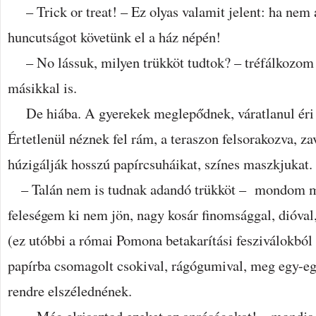
– Trick or treat! – Ez olyas valamit jelent: ha nem 
huncutságot követünk el a ház népén!
– No lássuk, milyen trükköt tudtok? – tréfálkozom e
másikkal is.
De hiába. A gyerekek meglepődnek, váratlanul éri 
Értetlenül néznek fel rám, a teraszon felsorakozva, z
húzigálják hosszú papírcsuháikat, színes maszkjukat.
– Talán nem is tudnak adandó trükköt – mondom m
feleségem ki nem jön, nagy kosár finomsággal, dióva
(ez utóbbi a római Pomona betakarítási fesziválokból
papírba csomagolt csokival, rágógumival, meg egy-egy
rendre elszélednének.