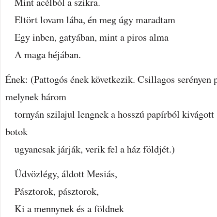
Mint acélból a szikra.
Eltört lovam lába, én meg úgy maradtam
Egy inben, gatyában, mint a piros alma
A maga héjában.
Ének: (Pattogós ének következik. Csillagos serényen pö
melynek három
tornyán szilajul lengnek a hosszú papírból kivágott
botok
ugyancsak járják, verik fel a ház földjét.)
Üdvözlégy, áldott Mesiás,
Pásztorok, pásztorok,
Ki a mennynek és a földnek