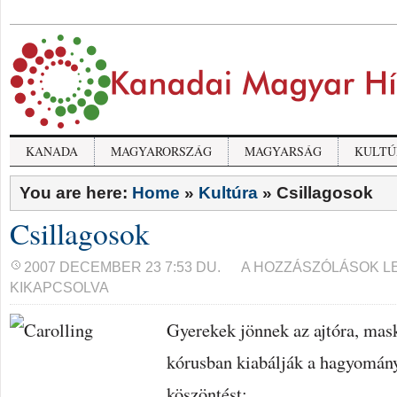
KANADA
MAGYARORSZÁG
MAGYARSÁG
KULTÚ
You are here:
Home
»
Kultúra
»
Csillagosok
Csillagosok
CSILLAGOSOK
2007 DECEMBER 23 7:53 DU.
A HOZZÁSZÓLÁSOK L
BEJEGYZÉSHEZ
KIKAPCSOLVA
Gyerekek jönnek az ajtóra, mask
kórusban kiabálják a hagyomán
köszöntést: