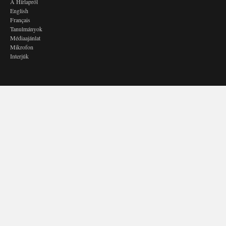
A Hírlapról
English
Français
Tanulmányok
Médiaajánlat
Mikrofon
Interjúk