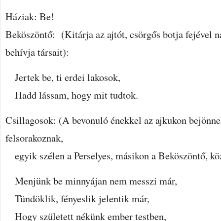
Háziak: Be!
Beköszöntő: (Kitárja az ajtót, csörgős botja fejével n
behívja társait):
Jertek be, ti erdei lakosok,
Hadd lássam, hogy mit tudtok.
Csillagosok: (A bevonuló énekkel az ajkukon bejönnek
felsorakoznak,
egyik szélen a Perselyes, másikon a Beköszöntő, köz
Menjünk be minnyájan nem messzi már,
Tündöklik, fényeslik jelentik már,
Hogy született nékünk ember testben,