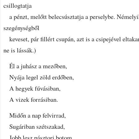
csillogtatja
a pénzt, melőtt belecsúsztatja a perselybe. Némelyi
szegénységből
keveset, pár fillért csupán, azt is a csipejével eltaka
ne is lássák.)
Él a juhász a mezőben,
Nyája legel zöld erdőben,
A hegyek fúvásiban,
A vizek forrásiban.
Midőn a nap felvirrad,
Sugáriban szétszakad,
Jobb lesz pásztori botom,