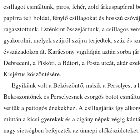
csillagot csináltunk, piros, fehér, zöld árkuspapírral b
papírra teli holdat, fénylő csillagokat és hosszú csóvá
ragasztottunk. Esténkint összejártunk, a csillagos ver
gyakorolni, melyek szájról szájra terjedtek, száz és sz
évszázadokon át. Karácsony vigiliáján aztán sorba jár
Debreceni, a Piskóti, a Bátori, a Posta utcát, akár eze
Kisjézus köszöntésére.
Egyikünk volt a Beköszöntő, másik a Perselyes, a h
Beköszöntőnek és Perselyesnek csörgős botot csinált
vertük a pattogós énekekhez. A csillagjárás így alkon
miután a kicsi gyerekek és a cigány népek végig kántál
nagy sietségben befejezték az ünnepi előkészületeket.