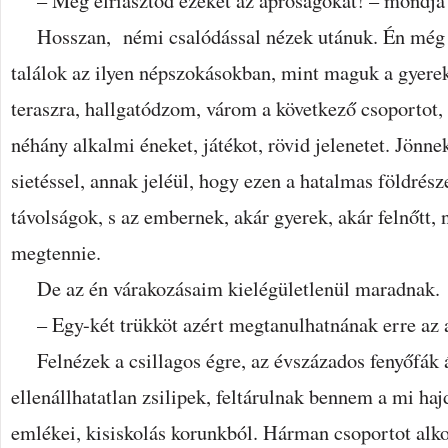
– Még elriasztod ezeket az apróságokat! – mondja r
Hosszan, némi csalódással nézek utánuk. Én még m
találok az ilyen népszokásokban, mint maguk a gyere
teraszra, hallgatódzom, várom a következő csoportot,
néhány alkalmi éneket, játékot, rövid jelenetet. Jönne
sietéssel, annak jeléül, hogy ezen a hatalmas földrés
távolságok, s az embernek, akár gyerek, akár felnőtt, 
megtennie.
De az én várakozásaim kielégületlenül maradnak.
– Egy-két trükköt azért megtanulhatnának erre az
Felnézek a csillagos égre, az évszázados fenyőfák á
ellenállhatatlan zsilipek, feltárulnak bennem a mi haj
emlékei, kisiskolás korunkból. Hárman csoportot alko