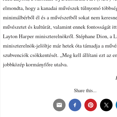
elmondta, hogy a kanadai művészek túlnyomó többs
minimálbérből él és a művészetből sokat nem keresn
művészetet és kultúrát, valamint ennek fontosságát 
Layton Harper miniszterelnökről. Stéphane Dion, a Li
miniszterelnök-jelöltje már hetek óta támadja a műv
szubvenciók csökkentését. „Meg kell állítani ezt az
jobbközép kormányfőre utalva.
Share this...