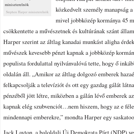
A
közkedvelt személy manapság a
MŰVÉSZEK
Stephen Harper miniszterelnök
GÁLÁI
BEJEGYZÉSHEZ
mivel jobbközép kormánya 45 mi
csökkentette a művészetnek és kultúrának szánt álla
Harper szerint az áltlag kanadai munkást aligha érdek
művészek kevesebb pénzt kapnak a jobbközép kormány
populista fordulattal nyilvánvalóvá tette, hogy ő ink
oldalán áll. „Amikor az áltlag dolgozó emberek haza
felkapcsolják a televíziót és ott egy gazdag gálát látn
pénzéből jött létre, miközben a gálán lévő emberek 
kapnak elég szubvenciót…nem hiszem, hogy az e fél
mindennapi emberekre,” mondta Harper egy saskato
Jack Layton, a baloldali Új Demokrata Párt (NDP) v