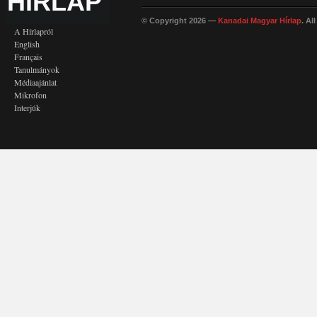
HÍRLAP
© Copyright 2026 —
Kanadai Magyar Hírlap
. Al
A Hírlapról
English
Français
Tanulmányok
Médiaajánlat
Mikrofon
Interjúk