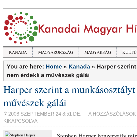
KANADA
MAGYARORSZÁG
MAGYARSÁG
KULTÚ
You are here:
Home
»
Kanada
»
Harper szerin
nem érdekli a művészek gálái
Harper szerint a munkásosztályt
művészek gálái
HARPER
2008 SZEPTEMBER 24 8:51 DE.
A HOZZÁSZÓLÁSOK
SZERINT
KIKAPCSOLVA
A
MUNKÁSOSZTÁLYT
NEM
Stephen Harper konzervatív mi
ÉRDEKLI