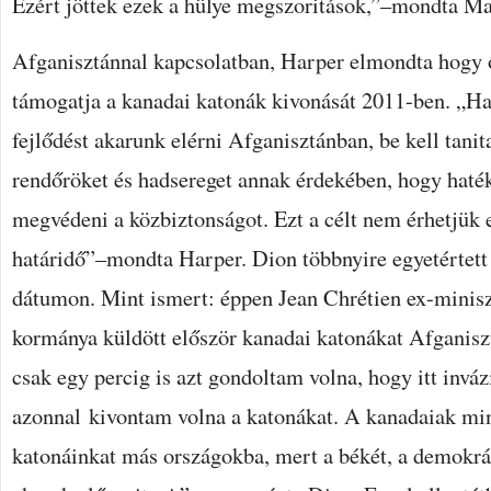
Ézért jöttek ezek a hülye megszoritások,”–mondta Ma
Afganisztánnal kapcsolatban, Harper elmondta hogy
támogatja a kanadai katonák kivonását 2011-ben. „Ha
fejlődést akarunk elérni Afganisztánban, be kell tani
rendőröket és hadsereget annak érdekében, hogy haté
megvédeni a közbiztonságot. Ezt a célt nem érhetjük e
határidő”–mondta Harper. Dion többnyire egyetértett
dátumon. Mint ismert: éppen Jean Chrétien ex-miniszt
kormánya küldött először kanadai katonákat Afganisz
csak egy percig is azt gondoltam volna, hogy itt inváz
azonnal kivontam volna a katonákat. A kanadaiak min
katonáinkat más országokba, mert a békét, a demokrác