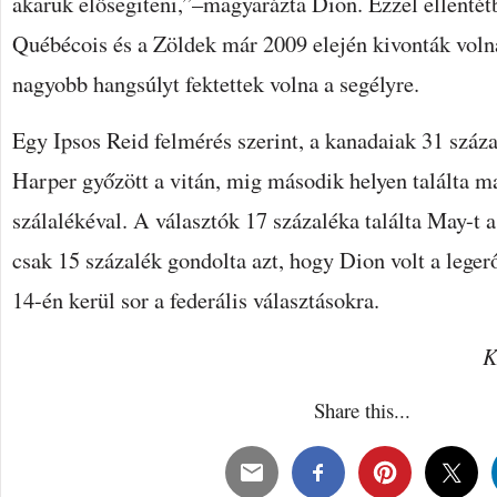
akaruk elősegiteni,”–magyarázta Dion. Ezzel ellentét
Québécois és a Zöldek már 2009 elején kivonták volna
nagyobb hangsúlyt fektettek volna a segélyre.
Egy Ipsos Reid felmérés szerint, a kanadaiak 31 száz
Harper győzött a vitán, mig második helyen találta m
szálalékéval. A választók 17 százaléka találta May-t 
csak 15 százalék gondolta azt, hogy Dion volt a lege
14-én kerül sor a federális választásokra.
K
Share this...