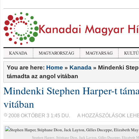
KANADA
MAGYARORSZÁG
MAGYARSÁG
KULTÚ
You are here:
Home
»
Kanada
»
Mindenki Step
támadta az angol vitában
Mindenki Stephen Harper-t táma
vitában
MINDENKI
2008 OKTÓBER 3 1:45 DU.
A HOZZÁSZÓLÁSOK LEH
STEPHEN
HARPER-
T
TÁMADTA
Stephen Harper, Stéphane Dion, Jack Layton, Gilles Duceppe, Elizabeth 
AZ