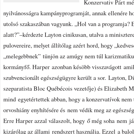
Konzervativ Párt m
nyilvánosságra kampányprogramját, annak ellenére hog
utolsó szakaszában vagyunk. „Hol van a programja? E
alatt?”–kérdezte Layton cinikusan, utalva a miniszte
pulovereire, melyet állítólag azért hord, hogy „kedve
„melegebbnek” tünjön az amúgy nem túl karizmatikus
kormányfő. Harper azonban késöbb visszavágott amik
szubvencionált egészségügyre került a sor. Layton, D
szeparatista Bloc Québécois vezetője) és Elizabeth Ma
mind egyetértettek abban, hogy a konzervatívok nem 
orvoshiány enyhítésére és nem védik meg az egészségü
Erre Harper azzal válaszolt, hogy ő még soha nem já
kizárólag az állami rendszert használja. Ezzel a balol