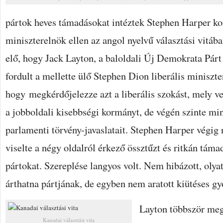
ANGOL
VITÁBAN
pártok heves támadásokat intéztek Stephen Harper ko
BEJEGYZÉSHEZ
miniszterelnök ellen az angol nyelvű választási vitába
elő, hogy Jack Layton, a baloldali Új Demokrata Pár
fordult a mellette ülő Stephen Dion liberális miniszte
hogy megkérdőjelezze azt a liberális szokást, mely v
a jobboldali kisebbségi kormányt, de végén szinte m
parlamenti törvény-javaslatait. Stephen Harper végig
viselte a négy oldalról érkező össztűzt és ritkán táma
pártokat. Szereplése langyos volt. Nem hibázott, oly
árthatna pártjának, de egyben nem aratott kiütéses g
Layton többször meg
Kanadai választási vita