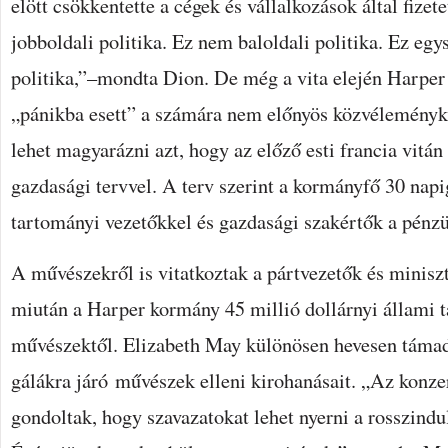
elött csökkentette a cégek és vállalkozások által fizet
jobboldali politika. Ez nem baloldali politika. Ez egy
politika,”–mondta Dion. De még a vita elején Harper 
„pánikba esett” a számára nem előnyös közvéleményku
lehet magyarázni azt, hogy az előző esti francia vitán 
gazdasági tervvel. A terv szerint a kormányfő 30 napi
tartományi vezetőkkel és gazdasági szakértők a pénzü
A művészekről is vitatkoztak a pártvezetők és miniszt
miután a Harper kormány 45 millió dollárnyi állami t
művészektől. Elizabeth May különösen hevesen táma
gálákra járó művészek elleni kirohanásait. „Az konze
gondoltak, hogy szavazatokat lehet nyerni a rosszind