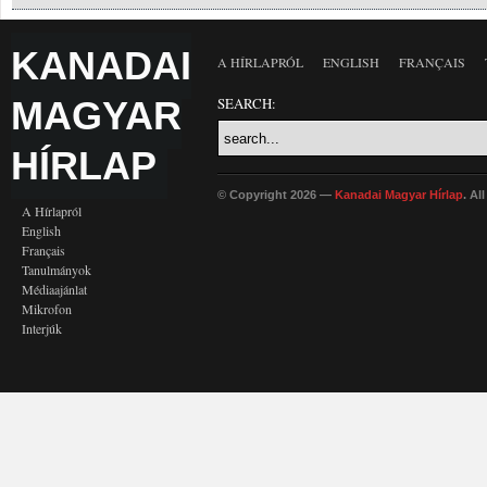
KANADAI
A HÍRLAPRÓL
ENGLISH
FRANÇAIS
MAGYAR
SEARCH:
HÍRLAP
© Copyright 2026 —
Kanadai Magyar Hírlap
. Al
A Hírlapról
English
Français
Tanulmányok
Médiaajánlat
Mikrofon
Interjúk