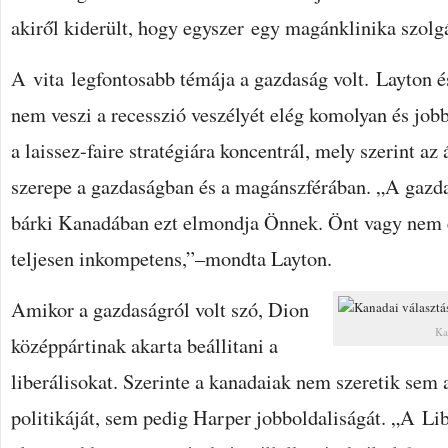
akiről kiderült, hogy egyszer egy magánklinika szolgá
A vita legfontosabb témája a gazdaság volt. Layton é
nem veszi a recesszió veszélyét elég komolyan és jobb
a laissez-faire stratégiára koncentrál, mely szerint a
szerepe a gazdaságban és a magánszférában. „A gazd
bárki Kanadában ezt elmondja Önnek. Önt vagy nem é
teljesen inkompetens,”–mondta Layton.
Amikor a gazdaságról volt szó, Dion
Ka
középpártinak akarta beállitani a
liberálisokat. Szerinte a kanadaiak nem szeretik sem
politikáját, sem pedig Harper jobboldaliságát. „A Li