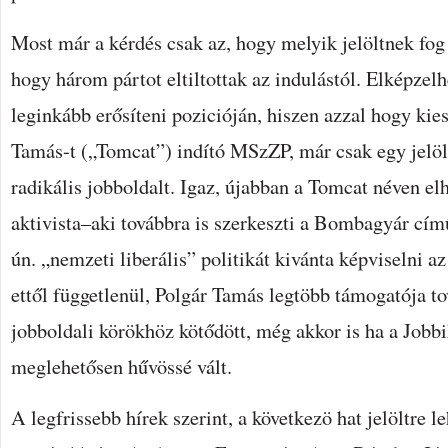
Most már a kérdés csak az, hogy melyik jelöltnek fog 
hogy három pártot eltiltottak az indulástól. Elképzelh
leginkább erősíteni pozicióján, hiszen azzal hogy kie
Tamás-t („Tomcat”) indító MSzZP, már csak egy jelöl
radikális jobboldalt. Igaz, újabban a Tomcat néven elh
aktivista–aki továbbra is szerkeszti a Bombagyár cí
ún. „nemzeti liberális” politikát kivánta képviselni 
ettől függetlenül, Polgár Tamás legtöbb támogatója tov
jobboldali körökhöz kötődött, még akkor is ha a Jobbi
meglehetősen hűvössé vált.
A legfrissebb hírek szerint, a következö hat jelöltre 