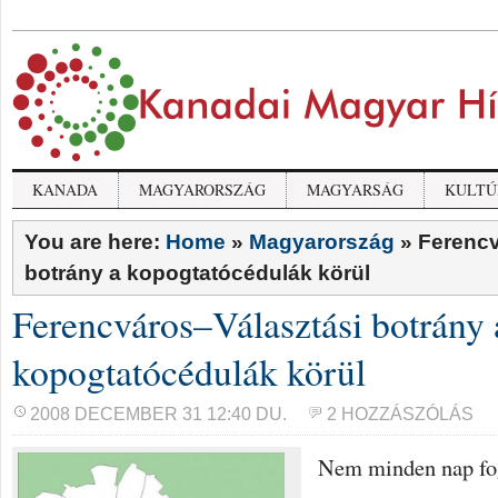
KANADA
MAGYARORSZÁG
MAGYARSÁG
KULTÚ
You are here:
Home
»
Magyarország
»
Ferencv
botrány a kopogtatócédulák körül
Ferencváros–Választási botrány 
kopogtatócédulák körül
2008 DECEMBER 31 12:40 DU.
2 HOZZÁSZÓLÁS
Nem minden nap fo