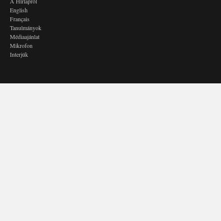
A Hírlapról
English
Français
Tanulmányok
Médiaajánlat
Mikrofon
Interjúk