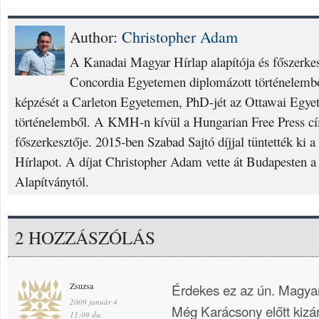
Author:
Christopher Adam
A Kanadai Magyar Hírlap alapítója és főszerke
Concordia Egyetemen diplomázott történelembő
képzését a Carleton Egyetemen, PhD-jét az Ottawai Egyet
történelemből. A KMH-n kívül a Hungarian Free Press cí
főszerkesztője. 2015-ben Szabad Sajtó díjjal tüntették ki
Hírlapot. A díjat Christopher Adam vette át Budapesten a
Alapítványtól.
2 HOZZÁSZÓLÁS
Zsuzsa
Érdekes ez az ún. Magyar
2009 január 4
Még Karácsony előtt kizá
11:09 du.