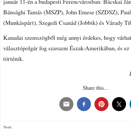
január 11-én a budapesti Ferencvárosban: Bácskai J
Bánsághi Tamás (MSZP), John Emese (SZDSZ), Pauli
(Munkáspárt), Szegedi Csanád (Jobbik) és Várady Ti
Kanadai szemszögből még annyi érdekes, hogy várha
választópolgár fog szavazni Észak-Amerikában, és e
történik.
Share this...
Tweet