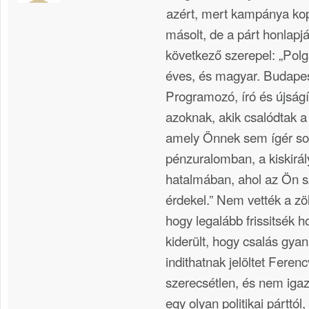
azért, mert kampánya ko
másolt, de a párt honlap
következő szerepel: „Pol
éves, és magyar. Budapes
Programozó, író és újság
azoknak, akik csalódtak 
amely Önnek sem ígér sok
pénzuralomban, a kiskirál
hatalmában, ahol az Ön s
érdekel.” Nem vették a zö
hogy legalább frissitsék h
kiderült, hogy csalás gya
indithatnak jelöltet Fere
szerecsétlen, és nem igaz
egy olyan politikai párttó