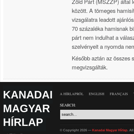
Zöld Párt (MSZZP) által l
között. A tömeges hamisít
vizsgálatra leadott ajánló
70 százaléka hamisnak bi
párt nem indulhat a válasz
szelvényeit a nyomda nem
Később aztán az összes s
megvizsgálták.
KANADAI
A HÍRLAPRÓL
ENGLISH
FRANÇAIS
MAGYAR
SEARCH:
HÍRLAP
© Copyright 2026 —
Kanadai Magyar Hírlap
. Al