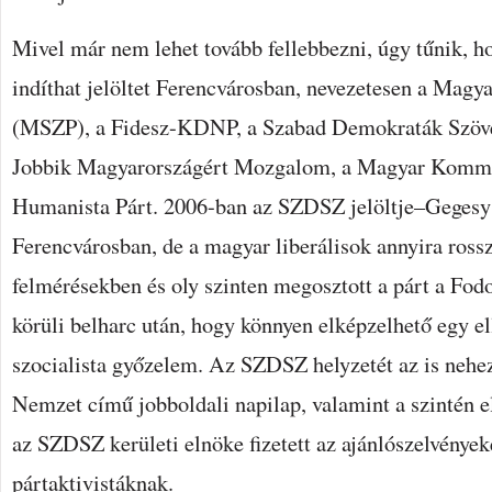
Mivel már nem lehet tovább fellebbezni, úgy tűnik, h
indíthat jelöltet Ferencvárosban, nevezetesen a Magya
(MSZP), a Fidesz-KDNP, a Szabad Demokraták Szöv
Jobbik Magyarországért Mozgalom, a Magyar Kommu
Humanista Párt. 2006-ban az SZDSZ jelöltje–Gegesy
Ferencvárosban, de a magyar liberálisok annyira rossz
felmérésekben és oly szinten megosztott a párt a Fo
körüli belharc után, hogy könnyen elképzelhető egy el
szocialista győzelem. Az SZDSZ helyzetét az is nehe
Nemzet című jobboldali napilap, valamint a szintén e
az SZDSZ kerületi elnöke fizetett az ajánlószelvények
pártaktivistáknak.