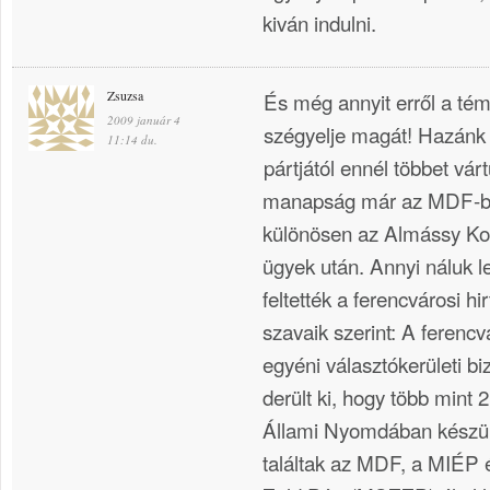
kiván indulni.
Zsuzsa
És még annyit erről a té
2009 január 4
szégyelje magát! Hazánk 
11:14 du.
pártjától ennél többet vár
manapság már az MDF-be
különösen az Almássy Kor
ügyek után. Annyi náluk l
feltették a ferencvárosi hi
szavaik szerint: A ferencv
egyéni választókerületi bi
derült ki, hogy több mint
Állami Nyomdában készült
találtak az MDF, a MIÉP 