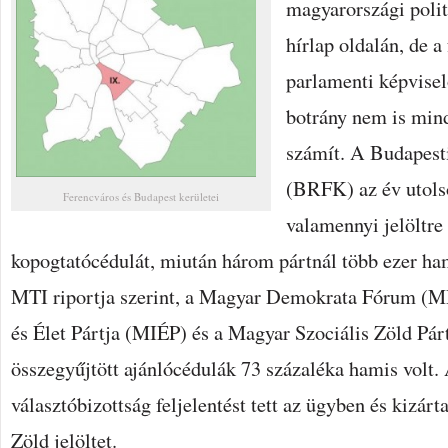
magyarországi poli
hírlap oldalán, de a
parlamenti képvisel
botrány nem is mi
számít. A Budapest
(BRFK) az év utolsó
Ferencváros és Budapest kerületei
valamennyi jelöltre
kopogtatócédulát, miután három pártnál több ezer ham
MTI riportja szerint, a Magyar Demokrata Fórum (M
és Élet Pártja (MIÉP) és a Magyar Szociális Zöld Pár
összegyűjtött ajánlócédulák 73 százaléka hamis volt. 
választóbizottság feljelentést tett az ügyben és kizá
Zöld jelöltet.