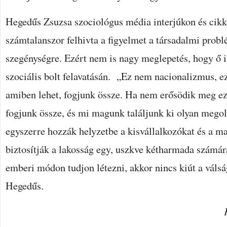
Hegedűs Zsuzsa szociológus média interjúkon és cikk
számtalanszor felhivta a figyelmet a társadalmi prob
szegénységre. Ezért nem is nagy meglepetés, hogy ő is
szociális bolt felavatásán. „Ez nem nacionalizmus, e
amiben lehet, fogjunk össze. Ha nem erősödik meg ez
fogjunk össze, és mi magunk találjunk ki olyan mego
egyszerre hozzák helyzetbe a kisvállalkozókat és a m
biztosítják a lakosság egy, uszkve kétharmada számá
emberi módon tudjon létezni, akkor nincs kiút a vál
Hegedűs.