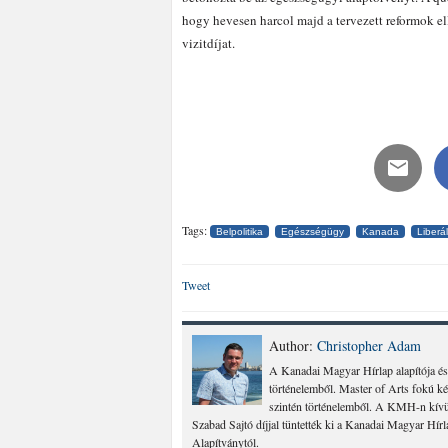
hogy hevesen harcol majd a tervezett reformok el
vizitdíjat.
Tags:
Belpolitika
Egészségügy
Kanada
Liberál
Tweet
Author:
Christopher Adam
A Kanadai Magyar Hírlap alapítója és
történelemből. Master of Arts fokú k
szintén történelemből. A KMH-n kívül
Szabad Sajtó díjjal tüntették ki a Kanadai Magyar Hír
Alapítványtól.