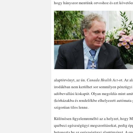
hogy hányszor mentünk orvoshoz és ezt követően
alaptörvényt, az ún.
Canada Health Act
-ot. Az a
irodákban nem kerülhet sor semmilyen pénzügyi t
adóbevallási kiskapút. Olyan megoldás mint ami
(kórházakba és rendelőkbe elhelyezett autómata g
szigorúan tilos lenne.
Különösen figyelemreméltó az a helyzet, hogy Mich
québeci egészségügyi megszorításokat, pedig éppe
betonozta be az egészségügyi alaptörvényt. A qu