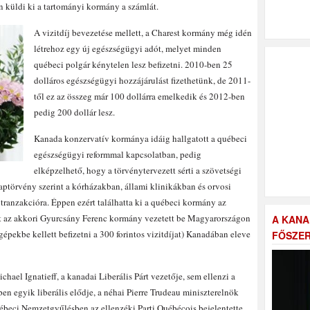
 küldi ki a tartományi kormány a számlát.
A vizitdíj bevezetése mellett, a Charest kormány még idén
létrehoz egy új egészségügyi adót, melyet minden
québeci polgár kénytelen lesz befizetni. 2010-ben 25
dolláros egészségügyi hozzájárulást fizethetünk, de 2011-
től ez az összeg már 100 dollárra emelkedik és 2012-ben
pedig 200 dollár lesz.
Kanada konzervatív kormánya idáig hallgatott a québeci
egészségügyi reformmal kapcsolatban, pedig
elképzelhető, hogy a törvénytervezett sérti a szövetségi
laptörvény szerint a kórházakban, állami klinikákban és orvosi
ranzakcióra. Éppen ezért találhatta ki a québeci kormány az
t az akkori Gyurcsány Ferenc kormány vezetett be Magyarországon
A KANA
épekbe kellett befizetni a 300 forintos vizitdíjat) Kanadában eleve
FŐSZER
ael Ignatieff, a kanadai Liberális Párt vezetője, sem ellenzi a
n egyik liberális elődje, a néhai Pierre Trudeau miniszterelnök
ébeci Nemzetgyűlésben az ellenzéki Parti Québécois bejelentette,