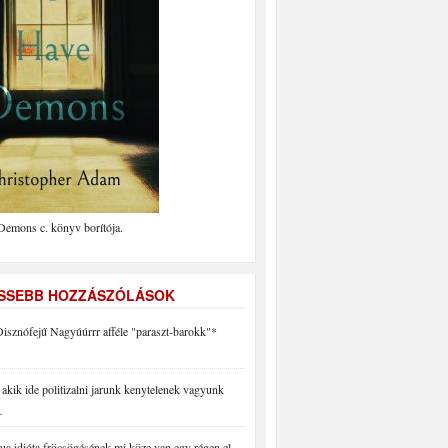
Demons c. könyv borítója.
ISSEBB HOZZÁSZÓLÁSOK
isznófejű Nagyúúrrr afféle "paraszt-barokk"*
akik ide politizalni jarunk kenytelenek vagyunk
…
a idióta fröcsögésének mi köze van egy régen el…