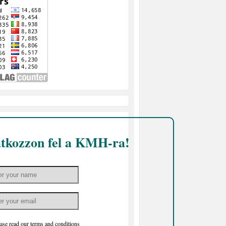
atkozzon fel a KMH-ra!
ase read our
terms and conditions