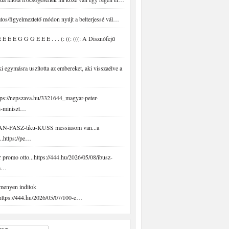
tos/figyelmeztető módon nyújt a belterjessé vál…
É É É G G G E E E . . . (: ((: (((: A Disznófejű
 egymásra uszította az embereket, aki visszaélve a
ps://nepszava.hu/3321644_magyar-peter-
i-miniszt…
N-FASZ-tiku-KUSS messiasom van...a
..https://pe…
promo otto...https://444.hu/2026/05/08/ibusz-
-a…
menyen inditok
.https://444.hu/2026/05/07/100-e…