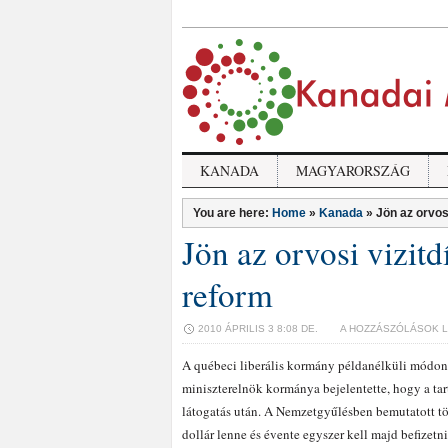
KANADA
MAGYARORSZÁG
You are here:
Home
»
Kanada
»
Jön az orvos
Jön az orvosi vizitd
reform
JÖN
2010 ÁPRILIS 3 8:08 DE.
A HOZZÁSZÓLÁSOK 
AZ
ORVOSI
A québeci liberális kormány példanélküli módon
VIZITDÍJ
miniszterelnök kormánya bejelentette, hogy a tar
ÉS
AZ
látogatás után. A Nemzetgyűlésben bemutatott tör
EGÉSZSÉGÜGYI
dollár lenne és évente egyszer kell majd befizetn
REFORM
BEJEGYZÉSHEZ