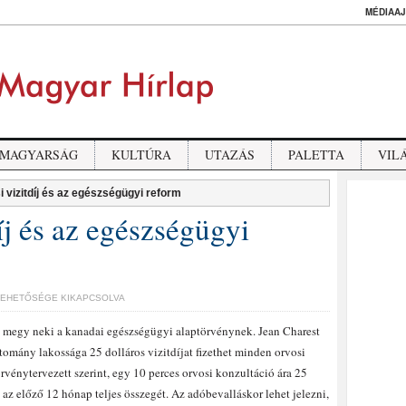
MÉDIAAJ
MAGYARSÁG
KULTÚRA
UTAZÁS
PALETTA
VIL
i vizitdíj és az egészségügyi reform
íj és az egészségügyi
LEHETŐSÉGE KIKAPCSOLVA
 megy neki a kanadai egészségügyi alaptörvénynek. Jean Charest
tomány lakossága 25 dolláros vizitdíjat fizethet minden orvosi
vénytervezett szerint, egy 10 perces orvosi konzultáció ára 25
i az előző 12 hónap teljes összegét. Az adóbevalláskor lehet jelezni,