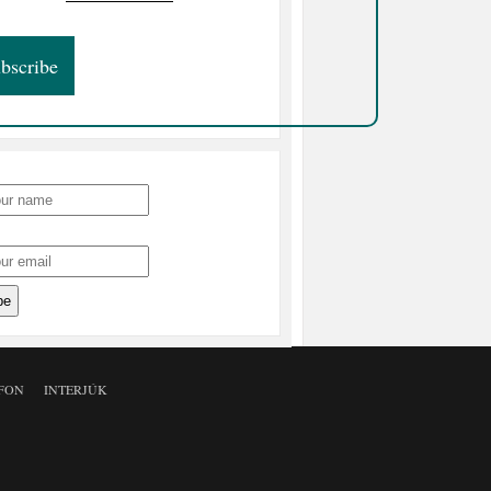
FON
INTERJÚK