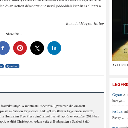
len és az Action démocratique nevű jobboldali kispárt is ellenzi a
Kanadai Magyar Hírlap
Share this...
Az I Have 
is
Quebec
LEGFR
Geyza:
A D
környe…
 főszerkesztője. A montreáli Concordia Egyetemen diplomázott
épzését a Carleton Egyetemen, PhD-jét az Ottawai Egyetemen szerezte,
joshua:
mi 
 a Hungarian Free Press című angol nyelvű lap főszerkesztője. 2015-ben
Revay ur 
lapot. A díjat Christopher Adam vette át Budapesten a Szabad Sajtó
ptg:
@joshu