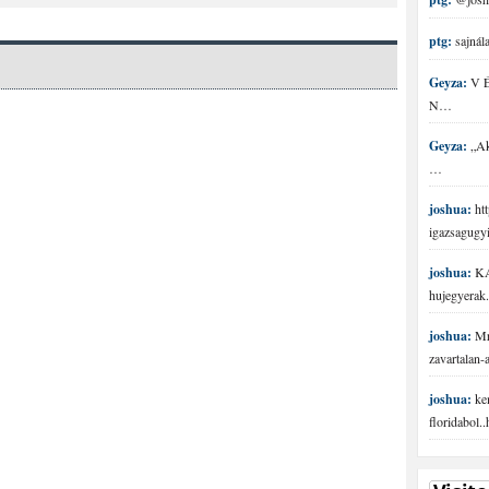
ptg:
sajnála
Geyza:
V É 
N…
Geyza:
„Aki
…
joshua:
htt
igazsagugy
joshua:
KA
hujegyerak.
joshua:
Mr 
zavartalan
joshua:
ke
floridabol.