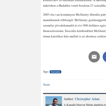
konzervatív és baloldali ellenfeleiben. A lakoss
miközben a Hudakba vetett bizalom 23 százaléko
2003 óta van kormányon McGuinty liberális pártj
mandátumok többségét. McGuinty gazdaságpoliti
személyi jövedelemadót és évi 900 dolláros egész
finanszírozására. Szociális kérdésekben McGuint
római katolikus hite mellett is az abortusz szók
Tags:
Kanada
Tweet
Author:
Christopher Adam
A Kanadai Magyar Hírlap alapítója és