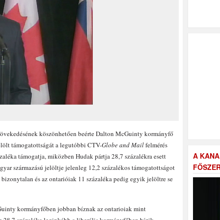
g-növekedésének köszönhetően beérte Dalton McGuinty kormányfő
ölt támogatottságát a legutóbbi CTV-
Globe and Mail
felmérés
A KANA
zázaléka támogatja, miközben Hudak pártja 28,7 százalékra esett
FŐSZER
gyar származású jelöltje jelenleg 12,2 százalékos támogatottságot
izonytalan és az ontarióiak 11 százaléka pedig egyik jelöltre se
Guinty kormányfőben jobban bíznak az ontarioiak mint