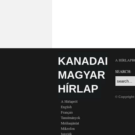
KANADAI
A HÍRLAPR
MAGYAR
SEARCH:
HÍRLAP
© Copyright
A Hírlapról
English
Français
Tanulmányok
Médiaajánlat
Mikrofon
Interjúk