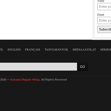
Name
Email
ÓL
ENGLISH
FRANÇAIS
TANULMÁNYOK
MÉDIAAJÁNLAT
MIKRO
 2026 —
Kanadai Magyar Hírlap
. All Rights Reserved