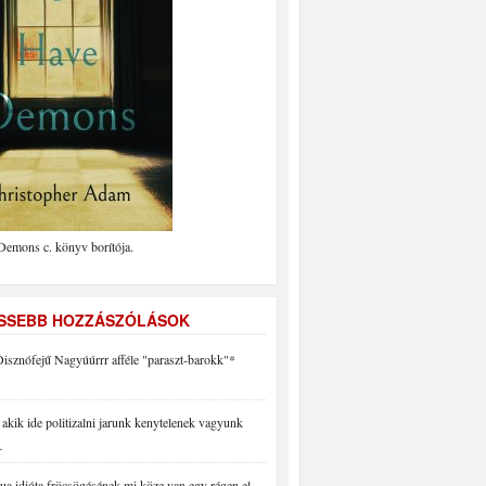
Demons c. könyv borítója.
ISSEBB HOZZÁSZÓLÁSOK
isznófejű Nagyúúrrr afféle "paraszt-barokk"*
akik ide politizalni jarunk kenytelenek vagyunk
…
a idióta fröcsögésének mi köze van egy régen el…