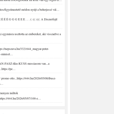
tos/figyelmeztető módon nyújt a belterjessé vál…
É É É G G G E E E . . . (: ((: (((: A Disznófejű
 egymásra uszította az embereket, aki visszaélve a
ps://nepszava.hu/3321644_magyar-peter-
i-miniszt…
N-FASZ-tiku-KUSS messiasom van...a
..https://pe…
promo otto...https://444.hu/2026/05/08/ibusz-
-a…
menyen inditok
.https://444.hu/2026/05/07/100-e…