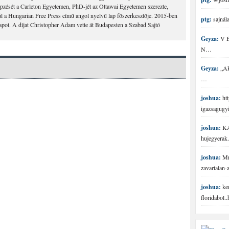
épzését a Carleton Egyetemen, PhD-jét az Ottawai Egyetemen szerezte,
 a Hungarian Free Press című angol nyelvű lap főszerkesztője. 2015-ben
ptg:
sajnála
lapot. A díjat Christopher Adam vette át Budapesten a Szabad Sajtó
Geyza:
V É 
N…
Geyza:
„Aki
…
joshua:
htt
igazsagugy
joshua:
KA
hujegyerak.
joshua:
Mr 
zavartalan
joshua:
ke
floridabol.