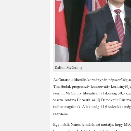
Dalton McGuinty
Az Ontario-i liberális kormánypárt népszerűsé
Tim Hudak progresszív-konzervatív kormányfőjel
szerint. McGuinty liberálisait a lakosság 30,3 s
vissza. Andrea Horwath, az Új Demokrata Párt ma
tudhat magáénak. A lakosság 14,6 százaléka még b
szavazna.
Egy másik Nanos felmérés azt mutatja, hogy Mc