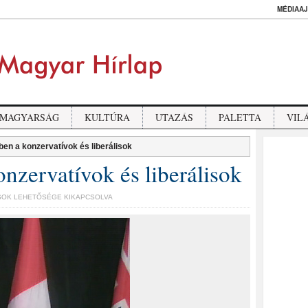
MÉDIAAJ
MAGYARSÁG
KULTÚRA
UTAZÁS
PALETTA
VIL
en a konzervatívok és liberálisok
nzervatívok és liberálisok
EN
SOK LEHETŐSÉGE KIKAPCSOLVA