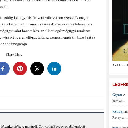
ág 28,7 százaléka leginkább a liberális kormányfőben bízik,
n áll.
a, eddig két egymást követő választáson szerezték meg a
kája középpárti. Kormányzásának első éveiben felemelte a
ségügyi adót hozott létre az állami egészségügyi rendszer
y végérvényesen elfogadtatta az azonos neműek házasságát és
imondó támogatója.
Share this...
Az I Have 
LEGFR
Geyza:
A D
környe…
joshua:
mi 
Revay ur 
 főszerkesztője. A montreáli Concordia Egyetemen diplomázott
ptg:
@joshu