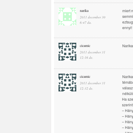
narika
miert 
semmi 
2011 december 30
eztsug
6:47 du.
ennyi!
cicamic
Narika
2011 december 31
12:16 de.
cicamic
Narika
témába
2011 december 31
válasz
12:32 de.
nélkül
Ha sze
szerint
– Hány
– Hány
– Hán
– Hány
– Hán