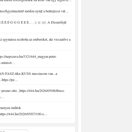
tos/figyelmeztető módon nyújt a belterjessé vál…
É É É G G G E E E . . . (: ((: (((: A Disznófejű
 egymásra uszította az embereket, aki visszaélve a
ps://nepszava.hu/3321644_magyar-peter-
i-miniszt…
N-FASZ-tiku-KUSS messiasom van...a
..https://pe…
promo otto...https://444.hu/2026/05/08/ibusz-
-a…
menyen inditok
.https://444.hu/2026/05/07/100-e…