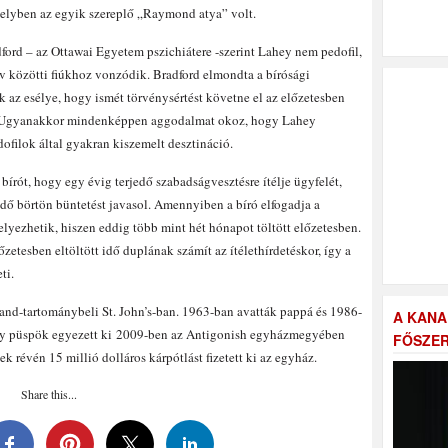
melyben az egyik szereplő „Raymond atya” volt.
dford – az Ottawai Egyetem pszichiátere -szerint Lahey nem pedofil,
év közötti fiúkhoz vonzódik. Bradford elmondta a bírósági
 az esélye, hogy ismét törvénysértést követne el az előzetesben
. Ugyanakkor mindenképpen aggodalmat okoz, hogy Lahey
edofilok által gyakran kiszemelt desztináció.
írót, hogy egy évig terjedő szabadságvesztésre ítélje ügyfelét,
dő börtön büntetést javasol. Amennyiben a bíró elfogadja a
lyezhetik, hiszen eddig több mint hét hónapot töltött előzetesben.
zetesben eltöltött idő duplának számít az ítélethírdetéskor, így a
ti.
d-tartománybeli St. John’s-ban. 1963-ban avatták pappá és 1986-
A KANA
hey püspök egyezett ki 2009-ben az Antigonish egyházmegyében
FŐSZER
k révén 15 millió dolláros kárpótlást fizetett ki az egyház.
Share this...