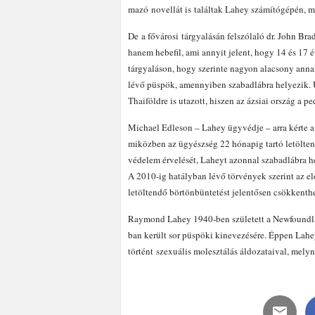
mazó novellát is találtak Lahey számítógépén, 
De a fővárosi tárgyalásán felszólaló dr. John Bra
hanem hebefil, ami annyit jelent, hogy 14 és 17 
tárgyaláson, hogy szerinte nagyon alacsony annak
lévő püspök, amennyiben szabadlábra helyezik
Thaiföldre is utazott, hiszen az ázsiai ország a p
Michael Edleson – Lahey ügyvédje – arra kérte a b
miközben az ügyészség 22 hónapig tartó letölten
védelem érvelését, Laheyt azonnal szabadlábra he
A 2010-ig hatályban lévő törvények szerint az elő
letöltendő börtönbüntetést jelentősen csökkenthe
Raymond Lahey 1940-ben született a Newfoundlan
ban került sor püspöki kinevezésére. Éppen La
történt szexuális molesztálás áldozataival, melyne