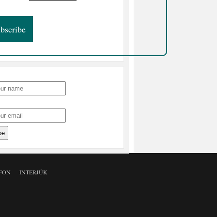
FON
INTERJÚK