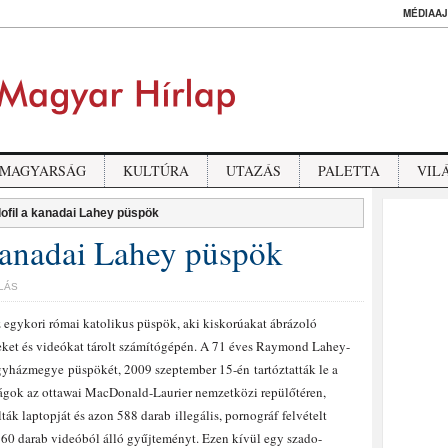
MÉDIAAJ
MAGYARSÁG
KULTÚRA
UTAZÁS
PALETTA
VIL
fil a kanadai Lahey püspök
kanadai Lahey püspök
LÁS
 egykori római katolikus püspök, aki kiskorúakat ábrázoló
leket és videókat tárolt számítógépén. A 71 éves Raymond Lahey-
egyházmegye püspökét, 2009 szeptember 15-én tartóztatták le a
gok az ottawai MacDonald-Laurier nemzetközi repülőtéren,
ák laptopját és azon 588 darab illegális, pornográf felvételt
 60 darab videóból álló gyűjteményt.
Ezen kívül egy szado-