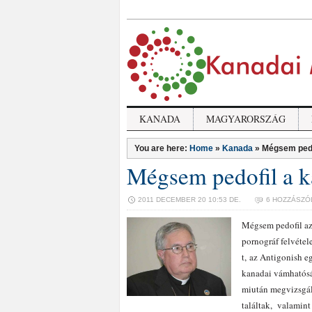
KANADA
MAGYARORSZÁG
You are here:
Home
»
Kanada
»
Mégsem pedo
Mégsem pedofil a 
2011 DECEMBER 20 10:53 DE.
6 HOZZÁSZÓ
Mégsem pedofil az
pornográf felvéte
t, az Antigonish 
kanadai vámhatósá
miután megvizsgált
találtak, valamint