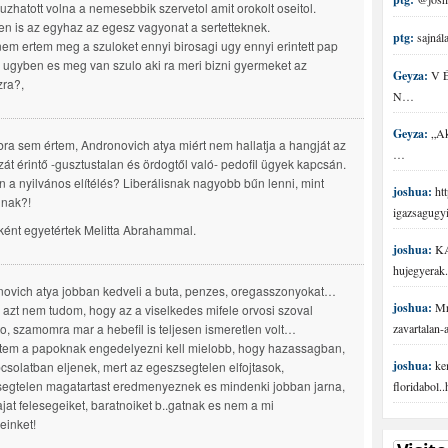
uzhatott volna a nemesebbik szervetol amit orokolt oseitol.
en is az egyhaz az egesz vagyonat a sertetteknek.
ptg:
sajnála
em ertem meg a szuloket ennyi birosagi ugy ennyi erintett pap
l ugyben es meg van szulo aki ra meri bizni gyermeket az
Geyza:
V É 
ra?,
N…
Geyza:
„Aki
ra sem értem, Andronovich atya miért nem hallatja a hangját az
…
át érintő -gusztustalan és ördogtől való- pedofil ügyek kapcsán.
n a nyilvános elítélés? Liberálisnak nagyobb bűn lenni, mint
joshua:
htt
lnak?!
igazsagugy
ént egyetértek Melitta Abrahammal.
joshua:
KA
hujegyerak.
ovich atya jobban kedveli a buta, penzes, oregasszonyokat…
joshua:
Mr 
 azt nem tudom, hogy az a viselkedes mifele orvosi szoval
eto, szamomra mar a hebefil is teljesen ismeretlen volt…
zavartalan
tem a papoknak engedelyezni kell mielobb, hogy hazassagban,
joshua:
ke
csolatban eljenek, mert az egeszsegtelen elfojtasok,
egtelen magatartast eredmenyeznek es mindenki jobban jarna,
floridabol.
ajat felesegeiket, baratnoiket b..gatnak es nem a mi
einket!