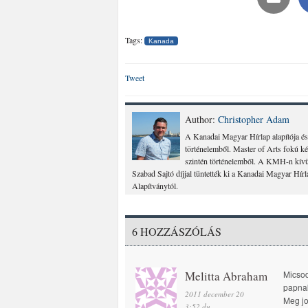
Tags:
Kanada
Tweet
Author:
Christopher Adam
A Kanadai Magyar Hírlap alapítója és
történelemből. Master of Arts fokú k
szintén történelemből. A KMH-n kívül
Szabad Sajtó díjjal tüntették ki a Kanadai Magyar Hír
Alapítványtól.
6 HOZZÁSZÓLÁS
Melitta Abraham
Micsod
papna
2011 december 20
Meg jo
3:52 du.