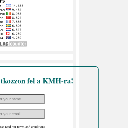
atkozzon fel a KMH-ra!
ase read our
terms and conditions