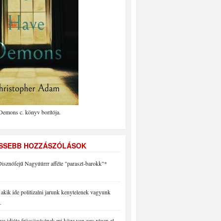
Demons c. könyv borítója.
ISSEBB HOZZÁSZÓLÁSOK
isznófejű Nagyúúrrr afféle "paraszt-barokk"*
akik ide politizalni jarunk kenytelenek vagyunk
…
a idióta fröcsögésének mi köze van egy régen el…