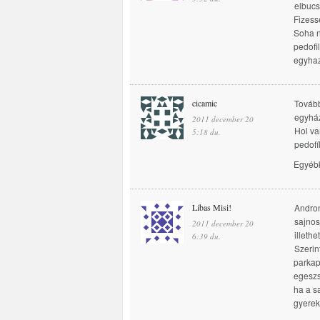
elbucs
Fizess
Soha n
pedofi
egyhaz
cicamic
Tovább
egyház
2011 december 20
Hol va
5:18 du.
pedofí
Egyébk
Libas Misi!
Andron
sajnos
2011 december 20
illeth
6:39 du.
Szerin
parkap
egeszs
ha a s
gyerek