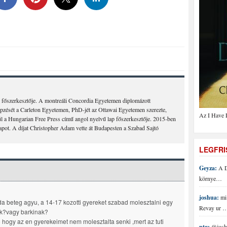
 főszerkesztője. A montreáli Concordia Egyetemen diplomázott
épzését a Carleton Egyetemen, PhD-jét az Ottawai Egyetemen szerezte,
Az I Have 
 a Hungarian Free Press című angol nyelvű lap főszerkesztője. 2015-ben
lapot. A díjat Christopher Adam vette át Budapesten a Szabad Sajtó
LEGFR
Geyza:
A D
környe…
joshua:
mi 
a beteg agyu, a 14-17 kozotti gyereket szabad molesztalni egy
Revay ur 
k?vagy barkinak?
 hogy az en gyerekeimet nem molesztalta senki ,mert az tuti
ptg:
@joshu