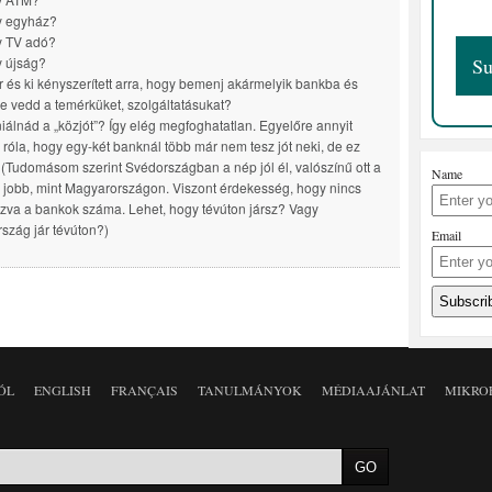
y egyház?
y TV adó?
 újság?
r és ki kényszerített arra, hogy bemenj akármelyik bankba és
e vedd a temérküket, szolgáltatásukat?
niálnád a „közjót”? Így elég megfoghatatlan. Egyelőre annyit
 róla, hogy egy-két banknál több már nem tesz jót neki, de ez
 (Tudomásom szerint Svédországban a nép jól él, valószínű ott a
Name
” jobb, mint Magyarországon. Viszont érdekesség, hogy nincs
ozva a bankok száma. Lehet, hogy tévúton jársz? Vagy
szág jár tévúton?)
Email
ÓL
ENGLISH
FRANÇAIS
TANULMÁNYOK
MÉDIAAJÁNLAT
MIKRO