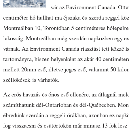
vár az Environment Canada. Otta
centiméter hó hullhat ma éjszaka és szerda reggel kö
Montreálban 10, Torontóban 5 centiméteres hólepelre 
lakosság. Montreálban még szerdán napközben egy ext
várnak.
Az Environment Canada riasztást tett közzé k
tartományra, hiszen helyenként az akár 40 centiméter
mellett 20mm eső, illetve jeges eső, valamint 50 kil
széllökések is várhatók.
Az erős havazás és ónos eső ellenére, az átlagnál mel
számíthatunk dél-Ontarioban és dél-Québecben. Mont
ébredünk szerdán a reggeli órákban, azonban ez napk
fog visszaesni és csütörtökön már minusz 13 fok les