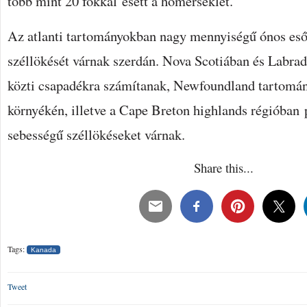
több mint 20 fokkal esett a hőmérséklet.
Az atlanti tartományokban nagy mennyiségű ónos esőt
széllökését várnak szerdán. Nova Scotiában és Labr
közti csapadékra számítanak, Newfoundland tartom
környékén, illetve a Cape Breton highlands régióban 
sebességű széllökéseket várnak.
Share this...
Tags:
Kanada
Tweet