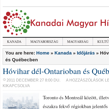
KANADA
MAGYARORSZÁG
MAGYARSÁG
KULTÚ
You are here:
Home
»
Kanada
»
Időjárás
»
Hóv
és Québecben
Hóvihar dél-Ontarioban és Qué
HÓVIHAR
2011 DECEMBER 27 8:00 DU.
A HOZZÁSZÓLÁSOK L
DÉL-
KIKAPCSOLVA
ONTARIOBAN
ÉS
QUÉBECBEN
Toronto és Montreál között, illetv
BEJEGYZÉSHEZ
északra fekvő régiokban jelentő