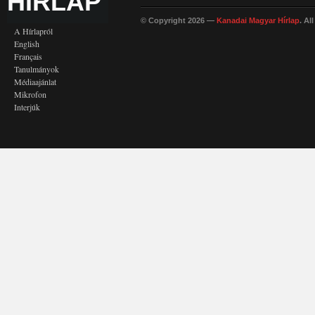
HÍRLAP
© Copyright 2026 —
Kanadai Magyar Hírlap
. Al
A Hírlapról
English
Français
Tanulmányok
Médiaajánlat
Mikrofon
Interjúk