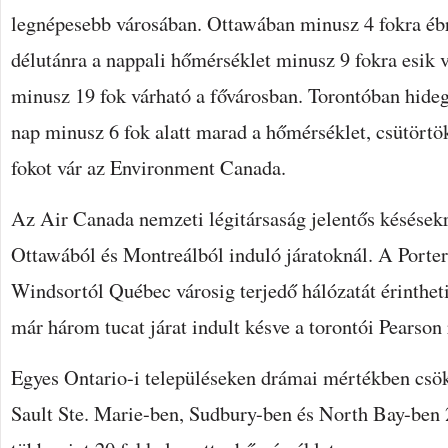
legnépesebb városában. Ottawában minusz 4 fokra ébr
délutánra a nappali hőmérséklet minusz 9 fokra esik 
minusz 19 fok várható a fővárosban. Torontóban hideg
nap minusz 6 fok alatt marad a hőmérséklet, csütört
fokot vár az Environment Canada.
Az Air Canada nemzeti légitársaság jelentős késésekr
Ottawából és Montreálból induló járatoknál. A Porter 
Windsortól Québec városig terjedő hálózatát érintheti
már három tucat járat indult késve a torontói Pearson 
Egyes Ontario-i településeken drámai mértékben csö
Sault Ste. Marie-ben, Sudbury-ben és North Bay-ben 2