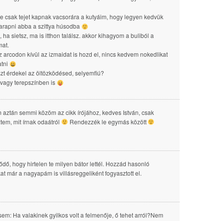
e csak tejet kapnak vacsorára a kutyáim, hogy legyen kedvük
arapni abba a szittya húsodba
 ha sietsz, ma is itthon találsz. akkor kihagyom a buliból a
mat.
z arcodon kívül az izmaidat is hozd el, nincs kedvem nokedlikat
atni
aszt érdekel az öltözködésed, selyemfiú?
vagy terepszínben is
aztán semmi közöm az cikk írójához, kedves István, csak
tem, mit írnak odaátról
Rendezzék le egymás között
ődő, hogy hirtelen te milyen bátor lettél. Hozzád hasonló
kat már a nagyapám is villásreggeliként fogyasztott el.
em: Ha valakinek gyilkos volt a felmenője, ő tehet arról?Nem