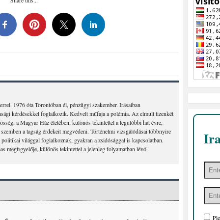
errel. 1976 óta Torontóban él, pénzügyi szakember. Irásaiban
asági kérdésekkel foglalkozik. Kedvelt műfaja a polémia. Az elmult tizenkét
össég, a Magyar Ház életében, különös tekintettel a legutóbbi hat évre,
l szemben a tagság érdekeit megvédeni. Történelmi vizsgálódásai többnyire
Ir
politikai világgal foglalkoznak, gyakran a zsidósággal is kapcsolatban.
s megfigyelője, különös tekintettel a jelenleg folyamatban lévő
Ple