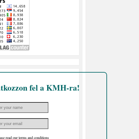
atkozzon fel a KMH-ra!
ase read our
terms and conditions