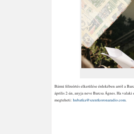
Bármi félreértés elkerülése érdekében arról a Bar
április 2-án, anyja neve Barcsa Ágnes. Ha valaki 
megteheti:
hubatka@szentkoronaradio.com
.