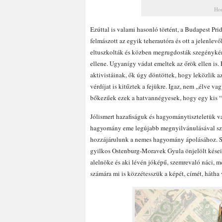
Hor
Ezúttal is valami hasonló történt, a Budapest Prid
felmászott az egyik teherautóra és ott a jelenlev
eltuszkolták és közben megrugdosták szegénykémet
ellene. Ugyanígy vádat emeltek az őrök ellen is
aktivistáinak, ők úgy döntöttek, hogy leközlik a
vérdíjat is kitűztek a fejükre. Igaz, nem „élve v
bőkezűek ezek a hatvannégyesek, hogy egy kis “
Jólismert hazafiságuk és hagyománytiszteletük va
hagyomány eme legújabb megnyilvánulásával szem
hozzájárulunk a nemes hagyomány ápolásához. Szi
gyilkos Ostenburg-Moravek Gyula önjelölt kései
alelnöke és aki lévén jóképű, szemrevaló náci, m
számára mi is közzétesszük a képét, címét, hátha 