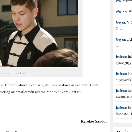
ptg:
sajnála
Geyza:
V É 
N…
Geyza:
„Aki
…
joshua:
htt
igazsagugy
Barcsa Turner Gábor
joshua:
KA
hujegyerak.
csa Turner Gáborról van szó, aki Kerepestarcsán született 1988
joshua:
Mr 
esetleg az emailcímén akarna randevút kérni, azt itt
zavartalan
joshua:
ke
floridabol.
Kerekes Sándor
Share this...