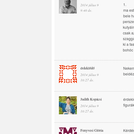
1.
2014 július 9
ma est
9:40 de.
bele h
persze,
kutyái
csak a
szagg
ki a f
bohóc 
érdeklődő
Nekem 
beidéz
2014 július 9
10:27 de.
Judith Kopácsi
érdekl
figurá
2014 július 9
10:27 de.
Fenyvesi Glória
Kérdés