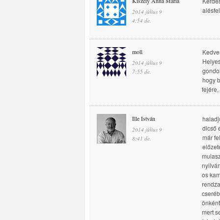
Kiszely Anna Mária
Kérdés
alésfe
2014 július 9
4:54 de.
moll
Kedve
Helyes
2014 július 9
gondol
7:55 de.
hogy b
fejére,
Ille István
haladj
dicső 
2014 július 9
már fe
8:41 de.
előzet
mulasz
nyilván
os kam
rendza
cseréb
önként
mert s