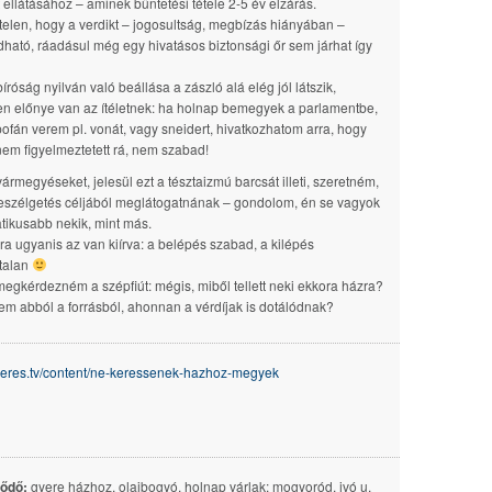
t ellátásához – aminek büntetési tétele 2-5 év elzárás.
telen, hogy a verdikt – jogosultság, megbízás hiányában –
dható, ráadásul még egy hivatásos biztonsági őr sem járhat így
íróság nyilván való beállása a zászló alá elég jól látszik,
en előnye van az ítéletnek: ha holnap bemegyek a parlamentbe,
 pofán verem pl. vonát, vagy sneidert, hivatkozhatom arra, hogy
nem figyelmeztetett rá, nem szabad!
vármegyéseket, jelesül ezt a tésztaizmú barcsát illeti, szeretném,
eszélgetés céljából meglátogatnának – gondolom, én se vagyok
tikusabb nekik, mint más.
a ugyanis az van kiírva: a belépés szabad, a kilépés
talan
 megkérdezném a szépfiút: mégis, miből tellett neki ekkora házra?
em abból a forrásból, ahonnan a vérdíjak is dotálódnak?
/deres.tv/content/ne-keressenek-hazhoz-megyek
lődő:
gyere házhoz, olajbogyó. holnap várlak: mogyoród, ivó u.