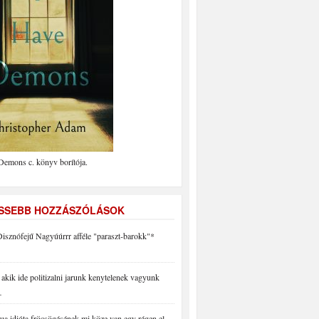
Demons c. könyv borítója.
ISSEBB HOZZÁSZÓLÁSOK
isznófejű Nagyúúrrr afféle "paraszt-barokk"*
akik ide politizalni jarunk kenytelenek vagyunk
…
a idióta fröcsögésének mi köze van egy régen el…