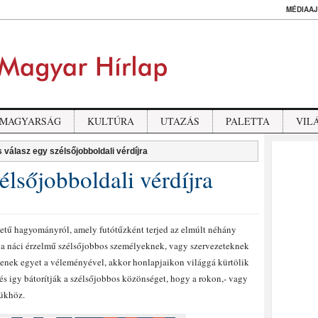
MÉDIAAJ
MAGYARSÁG
KULTÚRA
UTAZÁS
PALETTA
VIL
 válasz egy szélsőjobboldali vérdíjra
élsőjobboldali vérdíjra
eletű hagyományról, amely futótűzként terjed az elmúlt néhány
a náci érzelmű szélsőjobbos személyeknek, vagy szervezeteknek
rtenek egyet a véleményével, akkor honlapjaikon világgá kürtölik
t és igy bátorítják a szélsőjobbos közönséget, hogy a rokon,- vagy
jükhöz.