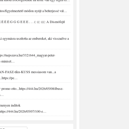
tos/figyelmeztető módon nyújt a belterjessé vál…
É É É G G G E E E . . . (: ((: (((: A Disznófejű
 egymásra uszította az embereket, aki visszaélve a
ps://nepszava.hu/3321644_magyar-peter-
i-miniszt…
N-FASZ-tiku-KUSS messiasom van...a
..https://pe…
promo otto...https://444.hu/2026/05/08/ibusz-
-a…
menyen inditok
.https://444.hu/2026/05/07/100-e…