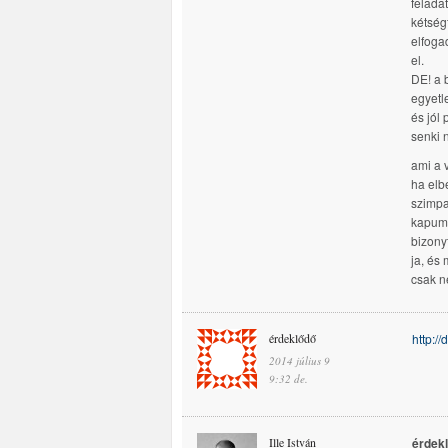
felada
kétség
elfoga
el.
DE! a b
egyetl
és jól
senki 
ami a 
ha elb
szimpa
kapumr
bizony
ja, és
csak n
érdeklődő
http:/
2014 július 9
9:32 de.
Ille István
érdek