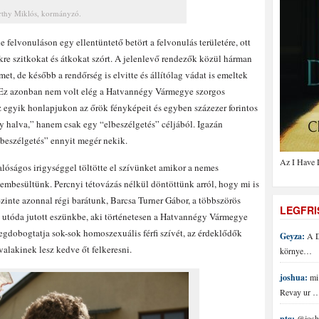
thy Miklós, kormányzó.
e felvonuláson egy ellentüntető betört a felvonulás területére, ott
őkre szitkokat és átkokat szórt. A jelenlevő rendezők közül hárman
, de később a rendőrség is elvitte és állítólag vádat is emeltek
. Ez azonban nem volt elég a Hatvannégy Vármegye szorgos
z egyik honlapjukon az őrök fényképeit és egyben százezer forintos
agy halva,” hanem csak egy “elbeszélgetés” céljából. Igazán
beszélgetés” ennyit megér nekik.
Az I Have 
lóságos irigységgel töltötte el szívünket amikor a nemes
besültünk. Percnyi tétovázás nélkül döntöttünk arról, hogy mi is
nte azonnal régi barátunk, Barcsa Turner Gábor, a többszörös
LEGFR
 utóda jutott eszünkbe, aki történetesen a Hatvannégy Vármegye
egdobogtatja sok-sok homoszexuális férfi szívét, az érdeklődők
Geyza:
A D
valakinek lesz kedve őt felkeresni.
környe…
joshua:
mi 
Revay ur 
ptg:
@joshu