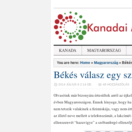
KANADA
MAGYARORSZÁG
You are here:
Home
»
Magyarország
»
Békés
Békés válasz egy sz
2014 JÚLIUS 9 2:14 DE.
48 HOZZÁSZÓLÁS
Olvasóink már bizonyára értesültek arról az újk
évben Magyarországon. Ennek lényege, hogy ha 
nem tetszik valakinek a fizimiskája, vagy nem é
az illető neve mellett a telefonszámát, a lakcímé
ellenszenvét “hazavigye” a szóbanforgó ellenző