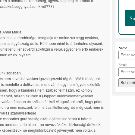
: És a nemtisztelt rendörség, ügyészség meg mit csinál a
lcsútikirálseggnyaláson kívül????
s Anna Mária!
en létja, a rendőrséget lefoglalja az ominozus segg nyalása,
om az ügyészség detto. Különben miért is történhetne olyasmi,
Name
üntetlenűl lehet vérdíjat kitűzni a velük egyet nem értő emberek
 mert ez kb. olyasmi.
Email
unk sorjában.
és nem kevésbé vaskos igazságérzetű rögtön ítélő bíróságunk
l is mentette a delikvenst, mondván, hogy nem figyelmeztették
esen, hogy a kamionra nem szabad felmászni. ez komoly
tás volt, hiszen az ilyen IQ-töppedt különvéleményeseket
 valóan írásban és szóban fel kell világosítani arról, hogy pride-
ionra nem mászunk fel, mert az illetlenség, de még csak nem is
varás szabálysértése!
e csoportos garázdaság okán eljárást indítottak a három
es rendfenntartó ellen – ne nevezzük őket biztonsági őröknek,
e képesítésük, se megkülönböztető jelvényeik nem voltak a