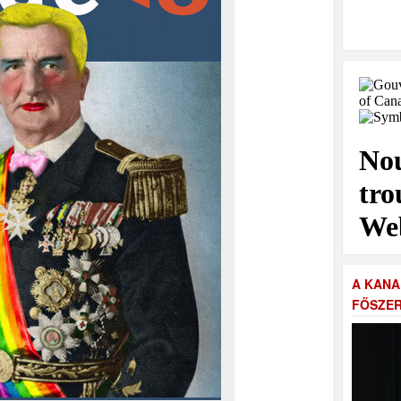
A KANA
FŐSZER