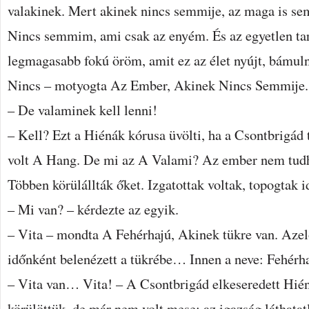
valakinek. Mert akinek nincs semmije, az maga is se
Nincs semmim, ami csak az enyém. És az egyetlen tar
legmagasabb fokú öröm, amit ez az élet nyújt, bámuln
Nincs – motyogta Az Ember, Akinek Nincs Semmije.
– De valaminek kell lenni!
– Kell? Ezt a Hiénák kórusa üvölti, ha a Csontbrigád 
volt A Hang. De mi az A Valami? Az ember nem tudha
Többen körülállták őket. Izgatottak voltak, topogtak i
– Mi van? – kérdezte az egyik.
– Vita – mondta A Fehérhajú, Akinek tükre van. Azelő
időnként belenézett a tükrébe… Innen a neve: Fehérh
– Vita van… Vita! – A Csontbrigád elkeseredett Hién
körülöttük, de már nem volt mese: az igazság láthata