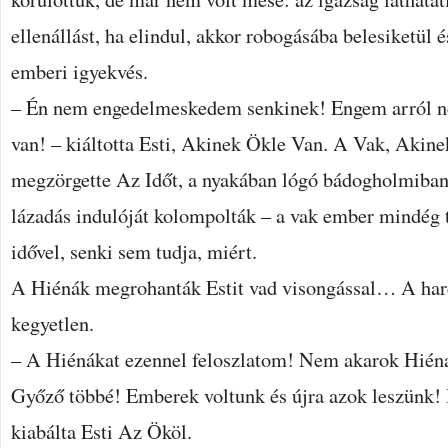
ellenállást, ha elindul, akkor robogásába belesiketül
emberi igyekvés.
– Én nem engedelmeskedem senkinek! Engem arról ne
van! – kiáltotta Esti, Akinek Ökle Van. A Vak, Aki
megzörgette Az Időt, a nyakában lógó bádogholmiban
lázadás indulóját kolompolták – a vak ember mindég t
idővel, senki sem tudja, miért.
A Hiénák megrohanták Estit vad visongással… A harc
kegyetlen.
– A Hiénákat ezennel feloszlatom! Nem akarok Hién
Győző többé! Emberek voltunk és újra azok leszünk! 
kiabálta Esti Az Ököl.