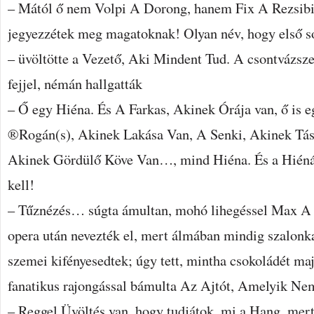
– Mától ő nem Volpi A Dorong, hanem Fix A Rezsibiz
jegyezzétek meg magatoknak! Olyan név, hogy első s
– üvöltötte a Vezető, Aki Mindent Tud. A csontvázsze
fejjel, némán hallgatták
– Ő egy Hiéna. És A Farkas, Akinek Órája van, ő is 
®Rogán(s), Akinek Lakása Van, A Senki, Akinek Tás
Akinek Gördülő Köve Van…, mind Hiéna. És a Hién
kell!
– Tűznézés… súgta ámultan, mohó lihegéssel Max A K
opera után nevezték el, mert álmában mindig szalonka
szemei kifényesedtek; úgy tett, mintha csokoládét ma
fanatikus rajongással bámulta Az Ajtót, Amelyik Ne
– Reggel Üvöltés van, hogy tudjátok, mi a Hang, mert 