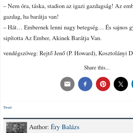
– Nem óra, táska, stadion az igazi gazdagság! Az em
gazdag, ha barátja van!
– Hát… Embernek lenni nagy betegség… És sajnos gyó
sipította Az Ember, Akinek Barátja Van.
vendégszöveg: Rejtő Jenő (P. Howard), Kosztolányi D
Share this...
Tweet
Author:
Éry Balázs