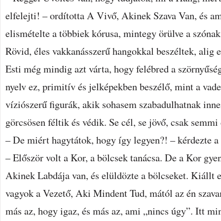
elfelejti! – ordította A Vivő, Akinek Szava Van, és a
elismételte a többiek kórusa, mintegy örülve a szónak
Rövid, éles vakkanásszerű hangokkal beszéltek, alig 
Esti még mindig azt várta, hogy felébred a szörnyűség
nyelv ez, primitív és jelképekben beszélő, mint a va
víziószerű figurák, akik sohasem szabadulhatnak innen
görcsösen féltik és védik. Se cél, se jövő, csak semmi 
– De miért hagytátok, hogy így legyen?! – kérdezte a 
– Először volt a Kor, a bölcsek tanácsa. De a Kor gyeng
Akinek Labdája van, és elüldözte a bölcseket. Kiállt 
vagyok a Vezető, Aki Mindent Tud, mától az én szava
más az, hogy igaz, és más az, ami „nincs úgy”. Itt mi