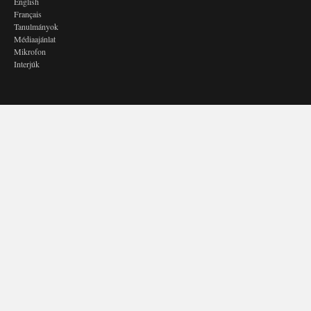
English
Français
Tanulmányok
Médiaajánlat
Mikrofon
Interjúk