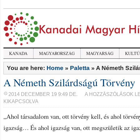
KANADA
MAGYARORSZÁG
MAGYARSÁG
KULTÚ
You are here:
Home
»
Paletta
»
A Németh Szil
A Németh Szilárdságú Törvény
A
2014 DECEMBER 19 9:49 DE.
A HOZZÁSZÓLÁSOK L
NÉMETH
KIKAPCSOLVA
SZILÁRDSÁGÚ
TÖRVÉNY
BEJEGYZÉSHEZ
„Ahol társadalom van, ott törvény kell, és ahol törvén
igazság… És ahol igazság van, ott megszületik az iga