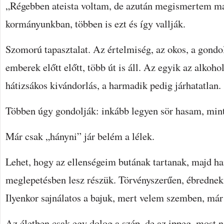
„Régebben ateista voltam, de azután megismertem ma
kormányunkban, többen is ezt és így vallják.
Szomorú tapasztalat. Az értelmiség, az okos, a gondo
emberek előtt előtt, több út is áll. Az egyik az alkoh
hátizsákos kivándorlás, a harmadik pedig járhatatlan.
Többen úgy gondolják: inkább legyen sör hasam, mint
Már csak „hányni” jár belém a lélek.
Lehet, hogy az ellenségeim butának tartanak, majd h
meglepetésben lesz részük. Törvényszerűen, ébrednek 
Ilyenkor sajnálatos a bajuk, mert velem szemben, má
Az életben csak egy dolog a szép, de az ippeg, most 