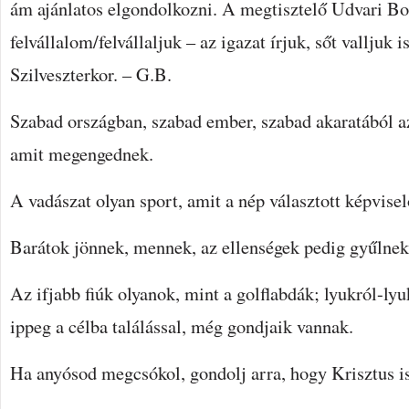
ám ajánlatos elgondolkozni. A megtisztelő Udvari Bo
felvállalom/felvállaljuk – az igazat írjuk, sőt valljuk 
Szilveszterkor. – G.B.
Szabad országban, szabad ember, szabad akaratából az
amit megengednek.
A vadászat olyan sport, amit a nép választott képvisel
Barátok jönnek, mennek, az ellenségek pedig gyűlnek
Az ifjabb fiúk olyanok, mint a golflabdák; lyukról-ly
ippeg a célba találással, még gondjaik vannak.
Ha anyósod megcsókol, gondolj arra, hogy Krisztus is