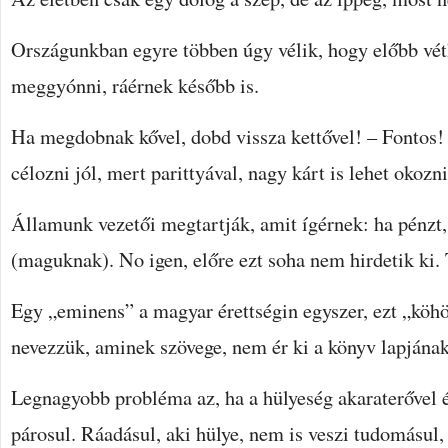
Országunkban egyre többen úgy vélik, hogy előbb vét
meggyónni, ráérnek később is.
Ha megdobnak kővel, dobd vissza kettővel! – Fontos!
célozni jól, mert parittyával, nagy kárt is lehet okozni
Államunk vezetői megtartják, amit ígérnek: ha pénzt,
(maguknak). No igen, előre ezt soha nem hirdetik ki. 
Egy „eminens” a magyar érettségin egyszer, ezt „köhö
nevezzük, aminek szövege, nem ér ki a könyv lapjának
Legnagyobb probléma az, ha a hülyeség akaraterővel
párosul. Ráadásul, aki hülye, nem is veszi tudomásul, 