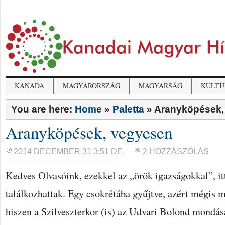
KANADA
MAGYARORSZÁG
MAGYARSÁG
KULTÚ
You are here:
Home
»
Paletta
»
Aranyköpések,
Aranyköpések, vegyesen
2014 DECEMBER 31 3:51 DE.
2 HOZZÁSZÓLÁS
Kedves Olvasóink, ezekkel az „örök igazságokkal”, itt
találkozhattak. Egy csokrétába gyűjtve, azért mégis 
hiszen a Szilveszterkor (is) az Udvari Bolond mondása