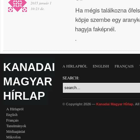
2015 január 1
Ha mégis találkozna őfel
10:23 de.
köpje szembe egy aranykö
hagyja faképnél.
.
KANADAI
A HÍRLAPRÓL
ENGLISH
FRANÇAIS
MAGYAR
SEARCH:
HÍRLAP
© Copyright 2026 —
Kanadai Magyar Hírlap
. Al
A Hírlapról
English
Français
Tanulmányok
Médiaajánlat
Mikrofon