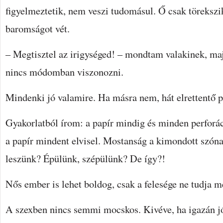
figyelmeztetik, nem veszi tudomásul. Ő csak törekszi
baromságot vét.
– Megtisztel az irigységed! – mondtam valakinek, maj
nincs módomban viszonozni.
Mindenki jó valamire. Ha másra nem, hát elrettentő 
Gyakorlatból írom: a papír mindig és minden perforá
a papír mindent elvisel. Mostanság a kimondott szóna
leszünk? Épülünk, szépülünk? De így?!
Nős ember is lehet boldog, csak a felesége ne tudja m
A szexben nincs semmi mocskos. Kivéve, ha igazán jó