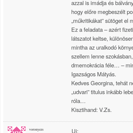
azzal is imádja és bálván
hogy előre megbeszélt poé
„műkritikákat” sütöget el m
Ez a feladata – azért fizet
látszatot keltse, különös
mintha az uralkodó körny
szellem lenne szokásban, 
dmemokrácia féle… – mi
Igazságos Mátyás.
Kedves Georgina, tehát n
„udvari” titulus inkább l
róla…
Kisztihand: V.Zs.
voronyezs
Ui: