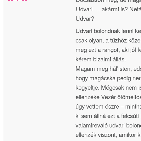
Udvari … akármi is? Netá
Udvar?
Udvari bolondnak lenni k
csak olyan, a tűzhöz köze
meg ezt a rangot, aki jól 
kérem bizalmi állás.
Magam meg hál’isten, edd
hogy magácska pedig ne
kegyeltje. Mégcsak nem is
ellenzéke Vezér őfőméltó
úgy vettem észre – minth
ki sem állná ezt a felcsú
valamirevaló udvari bolon
ellenzék viszont, amikor kr