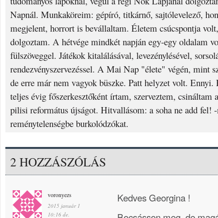
tudományos lapoknál, végül a régi Nők Lapjánál dolgozta
Napnál. Munkaköreim: gépíró, titkárnő, sajtólevelező, hon
megjelent, horrort is bevállaltam. Életem csúcspontja vol
dolgoztam. A hétvége mindkét napján egy-egy oldalam volt
fülszöveggel. Játékok kitalálásával, levezénylésével, sorsolá
rendezvényszervezéssel. A Mai Nap "élete" végén, mint s
de erre már nem vagyok büszke. Patt helyzet volt. Ennyi.
teljes évig főszerkesztőként írtam, szerveztem, csiná
pilisi református újságot. Hitvallásom: a soha ne add fel! -r
reménytelenségbe burkolódzókat.
2 HOZZÁSZÓLÁS
voronyezs
Kedves Georgina !
2015 január 1
Bocsásson meg, de magác
10:16 de.