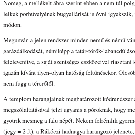
Nomeg, a mellékelt ábra szerint ebben a nem túl polg
lelkek porhüvelyének bugyellárisát is óvni igyekszik,
módon.
Megunván a jelen rendszer minden nemű és némű vám
garázdálkodását, némiképp a tatár-török-labancdúlás
felelevenítve, a saját szentséges eszközeivel riasztani
igazán kívánt ilyen-olyan hatóság feltűnésekor. Olcsó
nem függ a térerőtől.
A templom harangjainak meghatározott kódrendszer s
megszólaltatásával jelzi ugyanis a póroknak, hogy me
gyötrik mesmeg a falu népét. Nekem felrémlik gyer
(jegy = 2 ft), a Rákóczi hadnagya harangozó jelenete,