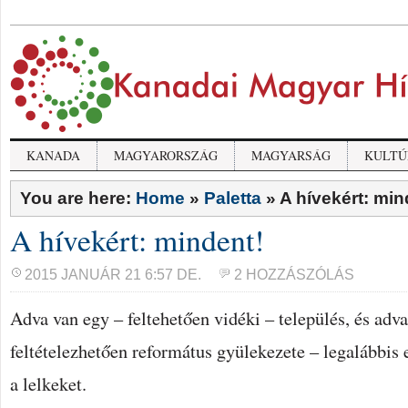
KANADA
MAGYARORSZÁG
MAGYARSÁG
KULTÚ
You are here:
Home
»
Paletta
»
A hívekért: min
A hívekért: mindent!
2015 JANUÁR 21 6:57 DE.
2 HOZZÁSZÓLÁS
Adva van egy – feltehetően vidéki – település, és adv
feltételezhetően református gyülekezete – legalábbis e
a lelkeket.