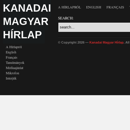
KANADAI
A HÍRLAPRÓL
ENGLISH
FRANÇAIS
MAGYAR
SEARCH:
HÍRLAP
© Copyright 2026 —
Kanadai Magyar Hírlap
. Al
A Hírlapról
English
Français
Tanulmányok
Médiaajánlat
Mikrofon
Interjúk