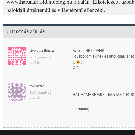
www.harunalrasid.nolblog.hu oldalán. Elkötelezett, azonba
baloldali értékrendű és világnézetű ellenzéki.
2 HOZZÁSZÓLÁS
Georgina Bojana
Az ötlet BRILLIÁNS!
Továbbítom akinek és ahol csak lehet!
2015 január 21
((
))
5:01 du.
G.B.
málnaszőr
˙
2015 január 22
HÁT EZ MARHAJÓ !!! FANTASZTIKUS !
3:38 de.
˙
(garatula!)
.