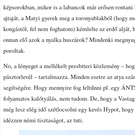
képsorokban, mikor is a labancok már erősen rontani
ajtaját, a Matyi gyerek meg a toronyablakból (hogy m
kongástól, fel nem foghatom) kémlelte az erdő alját,
onnan elő azok a nyalka huszárok? Mindenki megnyu
poroltak.
No, a lényeget a mellékelt presbiteri közlemény – h
pásztorlevél – tartalmazza. Minden esetre az atya szá
segítségére. Hogy mennyire fog feltűnni pl. egy ÁNT
folyamatos kalótyálás, nem tudom. De, hogy a Vasta
még lesz elég idő szétlocsolni egy kevés Hypot, hogy
idézzen némi tisztaságot, az tuti.