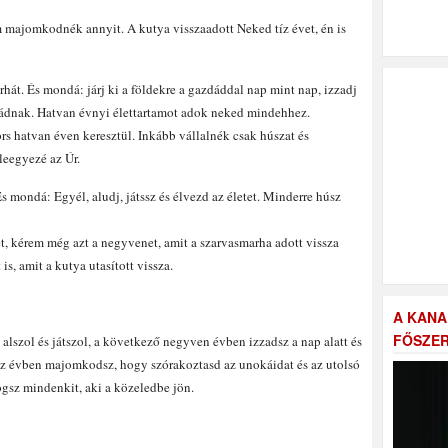
 majomkodnék annyit. A kutya visszaadott Neked tíz évet, én is
át. És mondá: járj ki a földekre a gazdáddal nap mint nap, izzadj
gazdádnak. Hatvan évnyi élettartamot adok neked mindehhez.
 hatvan éven keresztül. Inkább vállalnék csak húszat és
leegyezé az Úr.
 mondá: Egyél, aludj, játssz és élvezd az életet. Minderre húsz
, kérem még azt a negyvenet, amit a szarvasmarha adott vissza
is, amit a kutya utasított vissza.
A KANA
FŐSZER
, alszol és játszol, a következő negyven évben izzadsz a nap alatt és
tíz évben majomkodsz, hogy szórakoztasd az unokáidat és az utolsó
ogsz mindenkit, aki a közeledbe jön.