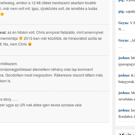
ellesleg, amikor a 12:48 cikket merészelni akartam tovább
i, már nem volt mit. Igaz, újraközlés volt, de ismétlés a tudás
ptg:
sajnála
Geyza:
V É 
N…
vuz
: az én hibám volt. Chris annyival fiatalabb, mint amennyivel
a memóriája
2013-ban már közöltük, de hímporából azóta se
Geyza:
„Aki
tt. Na, nem Chris
…
joshua:
htt
emlékszem.
igazsagugy
forrásmegjelöléssel átemeltem néhány más lap komment
ba. Gondoltam most megosztom. Rákeresve viszont láttam más
joshua:
KA
okon is.
hujegyerak.
joshua:
Mr 
es story……
zavartalan
zer ugye az UR-nak ebbe igen keves szolasa vala
joshua:
ke
floridabol.