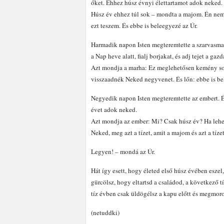
őket. Ehhez húsz évnyi élettartamot adok neked.
Húsz év ehhez túl sok – mondta a majom. Én nem
ezt teszem. És ebbe is beleegyezé az Úr.
Harmadik napon Isten megteremtette a szarvasmarh
a Nap heve alatt, fialj borjakat, és adj tejet a 
Azt mondja a marha: Ez meglehetősen kemény sors
visszaadnék Neked negyvenet. És lőn: ebbe is be
Negyedik napon Isten megteremtette az embert. És
évet adok neked.
Azt mondja az ember: Mi? Csak húsz év? Ha lehet
Neked, meg azt a tízet, amit a majom és azt a tízet 
Legyen! – mondá az Úr.
Hát így esett, hogy életed első húsz évében eszel
gürcölsz, hogy eltartsd a családod, a következő 
tíz évben csak üldögélsz a kapu előtt és megmor
(netuddki)