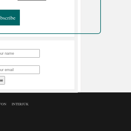
FON
INTERJÚK