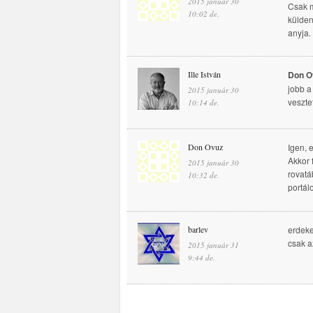
2015 január 30
Csak m
10:02 de.
külden
anyja.
Ille István
Don O
jobb 
2015 január 30
veszte
10:14 de.
Don Ovuz
Igen, 
Akkor 
2015 január 30
rovatá
10:32 de.
portál
barlev
erdek
csak a
2015 január 31
9:44 de.