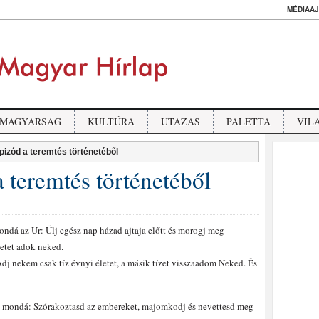
MÉDIAAJ
MAGYARSÁG
KULTÚRA
UTAZÁS
PALETTA
VIL
pizód a teremtés történetéből
 teremtés történetéből
ondá az Úr: Ülj egész nap házad ajtaja előtt és morogj meg
letet adok neked.
Adj nekem csak tíz évnyi életet, a másik tízet visszaadom Neked. És
s mondá: Szórakoztasd az embereket, majomkodj és nevettesd meg