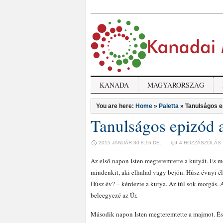
KANADA
MAGYARORSZÁG
You are here:
Home
»
Paletta
»
Tanulságos e
Tanulságos epizód a
2015 JANUÁR 30 8:16 DE.
4 HOZZÁSZÓLÁS
Az első napon Isten megteremtette a kutyát. És m
mindenkit, aki elhalad vagy bejön. Húsz évnyi é
Húsz év? – kérdezte a kutya. Az túl sok morgás. 
beleegyezé az Úr.
Második napon Isten megteremtette a majmot. É