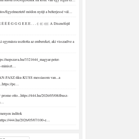
tos/figyelmeztető módon nyújt a belterjessé vál…
É É É G G G E E E . . . (: ((: (((: A Disznófejű
 egymásra uszította az embereket, aki visszaélve a
ps://nepszava.hu/3321644_magyar-peter-
i-miniszt…
N-FASZ-tiku-KUSS messiasom van...a
..https://pe…
promo otto...https://444.hu/2026/05/08/ibusz-
-a…
menyen inditok
.https://444.hu/2026/05/07/100-e…