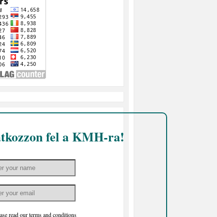
atkozzon fel a KMH-ra!
ase read our
terms and conditions