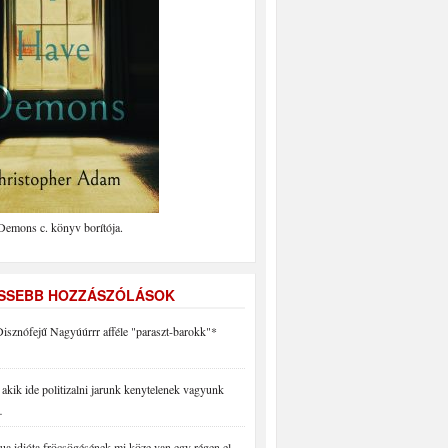
Demons c. könyv borítója.
ISSEBB HOZZÁSZÓLÁSOK
isznófejű Nagyúúrrr afféle "paraszt-barokk"*
akik ide politizalni jarunk kenytelenek vagyunk
…
a idióta fröcsögésének mi köze van egy régen el…