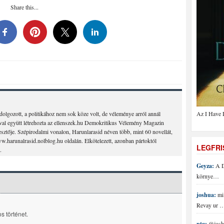
Share this...
 dolgozott, a politikához nem sok köze volt, de véleménye arról annál
Az I Have 
ával együtt létrehozta az ellenszek.hu Demokritikus Vélemény Magazin
kesztője. Szépirodalmi vonalon, Harunlarasid néven több, mint 60 novellát,
ww.harunalrasid.nolblog.hu oldalán. Elkötelezett, azonban pártoktól
LEGFR
.
Geyza:
A D
környe…
joshua:
mi 
Revay ur 
s történet.
ptg:
@joshu