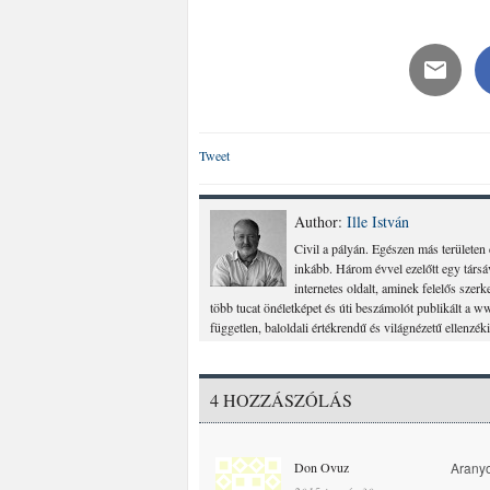
Tweet
Author:
Ille István
Civil a pályán. Egészen más területen
inkább. Három évvel ezelőtt egy társ
internetes oldalt, aminek felelős szer
több tucat önéletképet és úti beszámolót publikált a w
független, baloldali értékrendű és világnézetű ellenzéki
4 HOZZÁSZÓLÁS
Don Ovuz
Aranyo