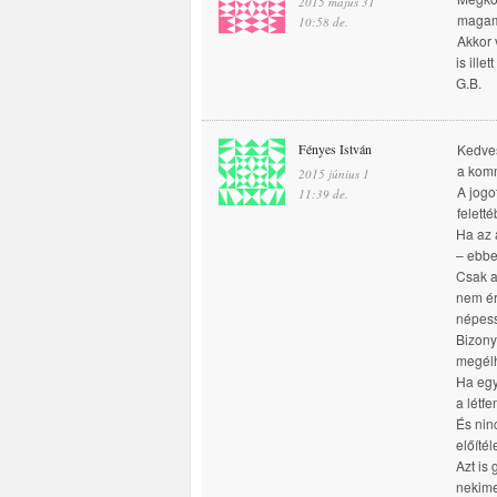
2015 május 31
magam
10:58 de.
Akkor 
is ille
G.B.
Fényes István
Kedves
a komm
2015 június 1
A jogo
11:39 de.
felett
Ha az 
– ebbe
Csak a
nem ér
népess
Bizony
megélh
Ha egy
a létfe
És nin
előíté
Azt is
nekime