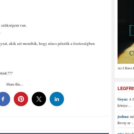
re szükségem van.
.
nyzat, akik azt mondták, hogy nincs pénzük a tisztességben
Az I Have 
erünk???
Share this...
LEGFR
Geyza:
A D
környe…
joshua:
mi 
Revay ur 
ptg:
@joshu