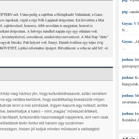
ptg:
sajnála
TERV-nél. Utána pedig a sajtóban a Hirlapkiadó Vállalatnál, a Ganz-
 lapoknál, végül a régi Nők Lapjánál dolgoztam. Ezt követően a Mai
Geyza:
V É 
, sajtólevelező, honoros, több novellám is megjelent, horrort is
N…
sterként dolgoztam. A hétvége mindkét napján egy-egy oldalam volt.
l, levezénylésével, sorsolással, rendezvényszervezéssel. A Mai Nap "élete"
Geyza:
„Aki
agyok büszke. Patt helyzet volt. Ennyi. Elmúlt években egy teljes évig
KÖVETET, a pilisi református újságot. Hitvallásom: a soha ne add fel! -re
…
joshua:
htt
igazsagugy
joshua:
KA
hujegyerak.
ínház meg házhoz jön, hogy kulturálódhassunk, aztán remélem
joshua:
Mr 
na egy cellába kerülünk, hogy esztétikailag kivesézzük milyen
zavartalan
 tudnak lenni a mai színészek. Ingyen kapunk egy noteszt, amibe
tve, beleírhatjuk a hakni – mint „magas” művészet értékeit,
joshua:
ke
si tanításait, funkcionális hasznosságát napjainkra, ami nem csak
floridabol.
i előadások terén fordul elő hanem úgy cuzámmen
országon, hiszen jól tudjuk minden művészet a valóságból