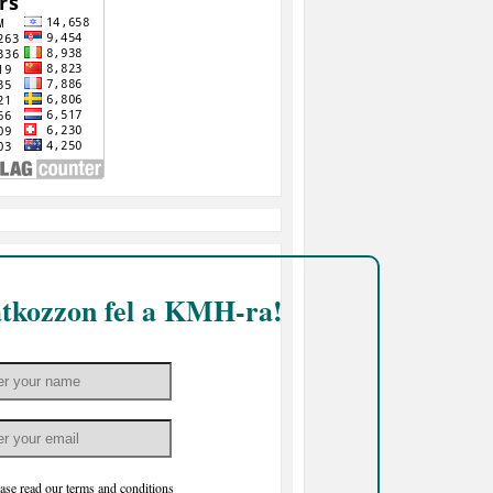
atkozzon fel a KMH-ra!
ase read our
terms and conditions