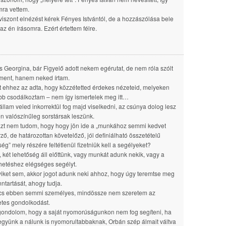
ra vettem.
viszont elnézést kérek Fényes Istvántól, de a hozzászólása bele
tt az én írásomra. Ezért értettem félre.
 Georgina, bár Figyelő adott nekem egérutat, de nem róla szólt
ent, hanem neked írtam.
t ehhez az adta, hogy közzétetted érdekes nézeteid, melyeken
ébb csodálkoztam – nem így ismertelek meg itt…
állam veled inkorrektül fog majd viselkedni, az csúnya dolog lesz
n valószínűleg sorstársak leszünk.
zt nem tudom, hogy hogy jön ide a „munkához semmi kedvet
ző, de határozottan követelőző, jól definiálható összetételű
ég” mely részére feltétlenül fizetniük kell a segélyeket?
, két lehetőség áll előttünk, vagy munkát adunk nekik, vagy a
etéshez elégséges segélyt.
iket sem, akkor jogot adunk neki ahhoz, hogy úgy teremtse meg
nntartását, ahogy tudja.
cs ebben semmi személyes, mindössze nem szeretem az
letes gondolkodást.
 gondolom, hogy a saját nyomorúságunkon nem fog segíteni, ha
gyünk a nálunk is nyomorultabbaknak, Orbán szép álmait váltva