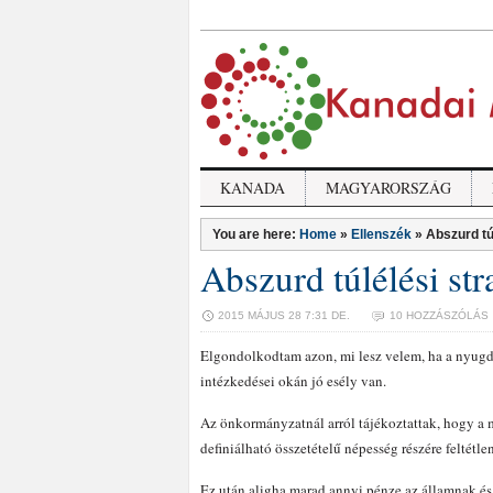
KANADA
MAGYARORSZÁG
You are here:
Home
»
Ellenszék
»
Abszurd tú
Abszurd túlélési st
2015 MÁJUS 28 7:31 DE.
10 HOZZÁSZÓLÁS
Elgondolkodtam azon, mi lesz velem, ha a nyugd
intézkedései okán jó esély van.
Az önkormányzatnál arról tájékoztattak, hogy a
definiálható összetételű népesség részére feltétlen
Ez után aligha marad annyi pénze az államnak 