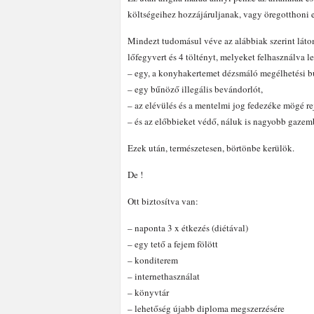
költségeihez hozzájáruljanak, vagy öregotthoni 
Mindezt tudomásul véve az alábbiak szerint láto
lőfegyvert és 4 töltényt, melyeket felhasználva l
– egy, a konyhakertemet dézsmáló megélhetési b
– egy bűnöző illegális bevándorlót,
– az elévülés és a mentelmi jog fedezéke mögé re
– és az előbbieket védő, náluk is nagyobb gazem
Ezek után, természetesen, börtönbe kerülök.
De !
Ott biztosítva van:
– naponta 3 x étkezés (diétával)
– egy tető a fejem fölött
– konditerem
– internethasználat
– könyvtár
– lehetőség újabb diploma megszerzésére