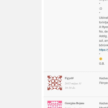
*
:O
*
Utóira
forintj
A fity
No, de
Addig,
azt, am
bőrünk
https:
*
G.B.
Figyelő
Kedve
Fényes
2015 május 31
10:18 de.
Georgina Bojana
Kedves
Megkös