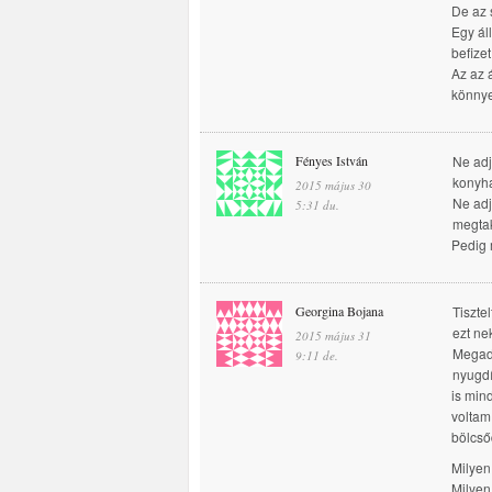
De az 
Egy ál
befizet
Az az 
könny
Fényes István
Ne adj
konyha
2015 május 30
Ne adj
5:31 du.
megtak
Pedig
Georgina Bojana
Tiszte
ezt ne
2015 május 31
Megadt
9:11 de.
nyugdí
is min
voltam
bölcső
Milyen
Milyen