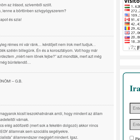
öm az írásod, szívemből szólt.
, lenne a börtönben szívgyógyszerem?
apot és szia!
yleg rémes mi vár ránk… kérdőjelt nem írok mert tudjuk. .
ék szélén billegünk. Én és a korosztályom. Volt hogy már
deztem „miért nem lőnek fejbe?” azt mondták, mert azt még
k. még büntetendő…
NÖM! – G.B.
Ir
magyarok kicsit leszokhatnának arról, hogy mindent az állam
kedeteitől várnak.
cs elég adófizető (mert sok a feketén dolgozó) akkor nincs
EGY államnak sem szociális segélyekre.
cialista” államrendszer megigért mindent. Igaz.
Ple