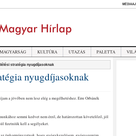
MÉDIAAJ
MAGYARSÁG
KULTÚRA
UTAZÁS
PALETTA
VIL
lélési stratégia nyugdíjasoknak
ratégia nyugdíjasoknak
íjam a jövőben nem lesz elég a megélhetéshez. Erre Orbánék
 munkához semmi kedvet nem érző, de határozottan követelőző, jól
ül fizetniük kell a segélyeket.
és az önkormányzatnak, hogy gyógykezelésem, gyógyszereim