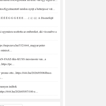
tos/figyelmeztető módon nyújt a belterjessé vál…
É É É G G G E E E . . . (: ((: (((: A Disznófejű
 egymásra uszította az embereket, aki visszaélve a
ps://nepszava.hu/3321644_magyar-peter-
i-miniszt…
N-FASZ-tiku-KUSS messiasom van...a
..https://pe…
promo otto...https://444.hu/2026/05/08/ibusz-
-a…
menyen inditok
.https://444.hu/2026/05/07/100-e…