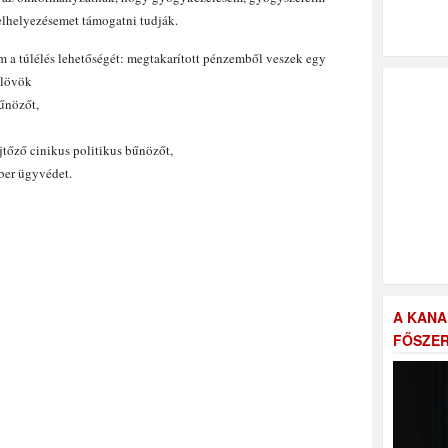
elhelyezésemet támogatni tudják.
m a túlélés lehetőségét: megtakarított pénzemből veszek egy
elövök
űnözőt,
jtőző cinikus politikus bűnözőt,
ber ügyvédet.
A KANA
FŐSZER