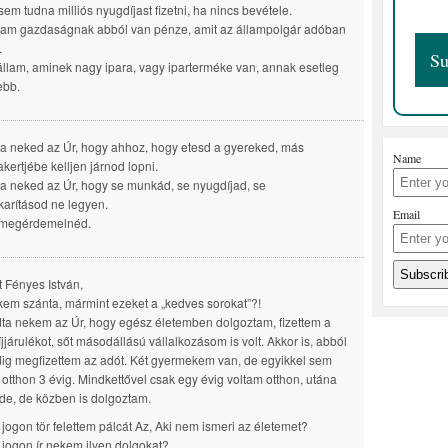
sem tudna milliós nyugdíjast fizetni, ha nincs bevétele.
lam gazdaságnak abból van pénze, amit az állampolgár adóban
.
állam, aminek nagy ipara, vagy iparterméke van, annak esetleg
ebb.
a neked az Úr, hogy ahhoz, hogy etesd a gyereked, más
Name
kertjébe kelljen járnod lopni.
a neked az Úr, hogy se munkád, se nyugdíjad, se
arításod ne legyen.
Email
 megérdemelnéd.
lt Fényes István,
kem szánta, mármint ezeket a „kedves sorokat”?!
a nekem az Úr, hogy egész életemben dolgoztam, fizettem a
jjárulékot, sőt másodállású vállalkozásom is volt. Akkor is, abból
dig megfizettem az adót. Két gyermekem van, de egyikkel sem
 otthon 3 évig. Mindkettővel csak egy évig voltam otthon, utána
de, de közben is dolgoztam.
 jogon tör felettem pálcát Az, Aki nem ismeri az életemet?
 jogon ír nekem ilyen dolgokat?