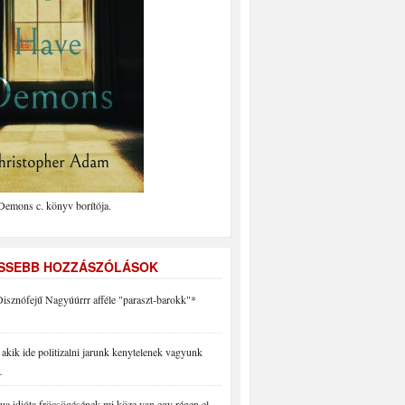
Demons c. könyv borítója.
ISSEBB HOZZÁSZÓLÁSOK
isznófejű Nagyúúrrr afféle "paraszt-barokk"*
akik ide politizalni jarunk kenytelenek vagyunk
…
a idióta fröcsögésének mi köze van egy régen el…