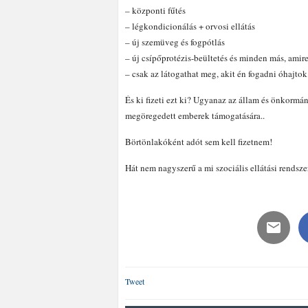
– központi fűtés
– légkondicionálás + orvosi ellátás
– új szemüveg és fogpótlás
– új csípőprotézis-beültetés és minden más, ami
– csak az látogathat meg, akit én fogadni óhajtok
És ki fizeti ezt ki? Ugyanaz az állam és önkormá
megöregedett emberek támogatására..
Börtönlakóként adót sem kell fizetnem!
Hát nem nagyszerű a mi szociális ellátási rendsz
Tweet