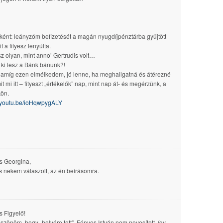
tként: leányzóm befizetését a magán nyugdíjpénztárba gyűjtött
ait a fityesz lenyúlta.
esz olyan, mint anno’ Gertrudis volt…
 ki lesz a Bánk bánunk?!
 amíg ezen elmélkedem, jó lenne, ha meghallgatná és átérezné
it mi itt – fityeszt „értékelők” nap, mint nap át- és megérzünk, a
ön.
//youtu.be/ioHqwpygALY
s Georgina,
 nekem válaszolt, az én beírásomra.
 Figyelő!
zönöm, hogy „helyére tett”. Fényes István nem nevesített, így