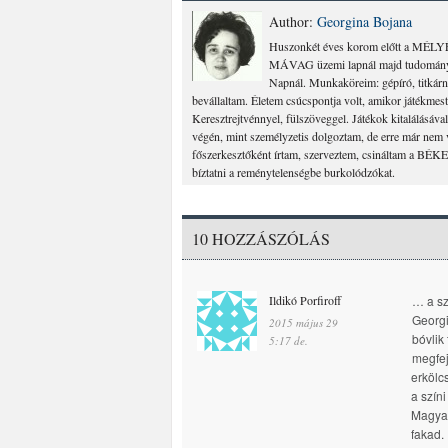
Author:
Georgina Bojana
Huszonkét éves korom előtt a MÉLYÉP
MÁVAG üzemi lapnál majd tudományos
Napnál. Munkaköreim: gépíró, titkárnő
bevállaltam. Életem csúcspontja volt, amikor játékme
Keresztrejtvénnyel, fülszöveggel. Játékok kitalálásáva
végén, mint személyzetis dolgoztam, de erre már nem v
főszerkesztőként írtam, szerveztem, csináltam a BÉKE
bíztatni a reménytelenségbe burkolódzókat.
10 HOZZÁSZÓLÁS
Ildikó Porfiroff
… a sz
Georgi
2015 május 29
bóvlik
5:17 de.
megfej
erkölc
a szín
Magyar
fakad.