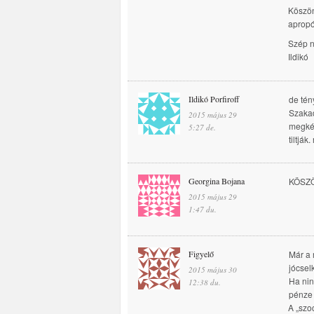
Köszön
apropó
Szép n
Ildikó
Ildikó Porfiroff
de tén
Szakad
2015 május 29
megkér
5:27 de.
tiltjá
Georgina Bojana
KÖSZÖ
2015 május 29
1:47 du.
Figyelő
Már a 
jócsel
2015 május 30
Ha nin
12:38 du.
pénze 
A „szo