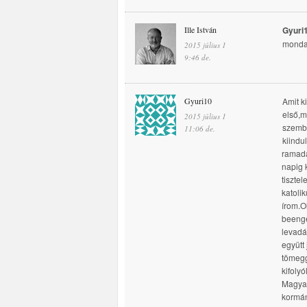
Ille István
Gyuri
mondat
2015 július 1
9:46 de.
Gyuri10
Amit k
első,m
2015 július 1
szembe
11:06 de.
kiindu
ramadá
napig 
tiszte
katoli
írom.O
beenge
levadá
együtt 
tömegg
kifoly
Magyar
kormán