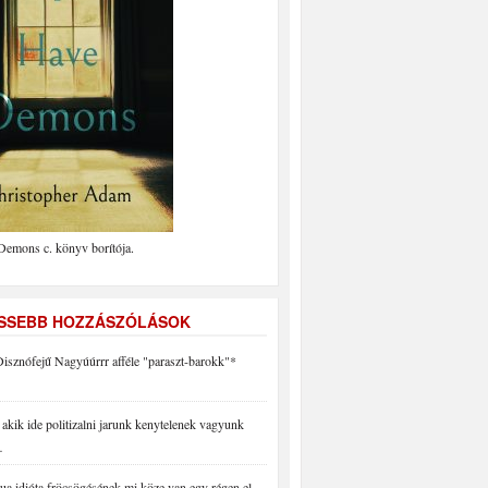
Demons c. könyv borítója.
ISSEBB HOZZÁSZÓLÁSOK
isznófejű Nagyúúrrr afféle "paraszt-barokk"*
akik ide politizalni jarunk kenytelenek vagyunk
…
a idióta fröcsögésének mi köze van egy régen el…