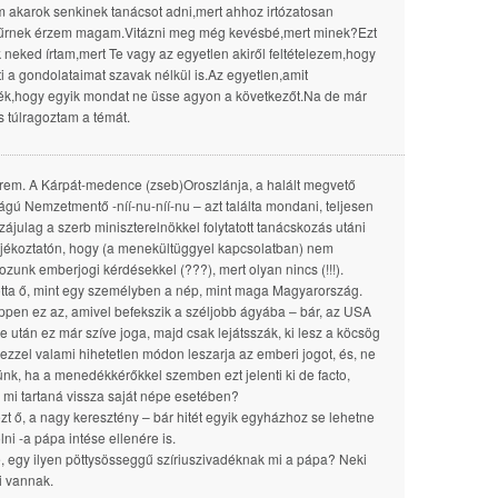
 akarok senkinek tanácsot adni,mert ahhoz irtózatosan
tűrnek érzem magam.Vitázni meg még kevésbé,mert minek?Ezt
k neked írtam,mert Te vagy az egyetlen akiről feltételezem,hogy
i a gondolataimat szavak nélkül is.Az egyetlen,amit
ék,hogy egyik mondat ne üsse agyon a következőt.Na de már
is túlragoztam a témát.
rem. A Kárpát-medence (zseb)Oroszlánja, a halált megvető
ágú Nemzetmentő -níí-nu-níí-nu – azt találta mondani, teljesen
szájulag a szerb miniszterelnökkel folytatott tanácskozás utáni
ájékoztatón, hogy (a menekültüggyel kapcsolatban) nem
kozunk emberjogi kérdésekkel (???), mert olyan nincs (!!!).
ta ő, mint egy személyben a nép, mint maga Magyarország.
ppen ez az, amivel befekszik a széljobb ágyába – bár, az USA
e után ez már szíve joga, majd csak lejátsszák, ki lesz a köcsög
 ezzel valami hihetetlen módon leszarja az emberi jogot, és, ne
ünk, ha a menedékkérőkkel szemben ezt jelenti ki de facto,
 mi tartaná vissza saját népe esetében?
ezt ő, a nagy keresztény – bár hitét egyik egyházhoz se lehetne
ni -a pápa intése ellenére is.
, egy ilyen pöttysösseggű szíriuszivadéknak mi a pápa? Neki
ai vannak.