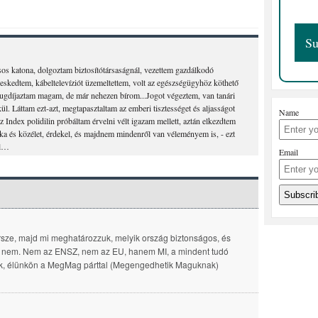
os katona, dolgoztam biztosítótársaságnál, vezettem gazdálkodó
ereskedtem, kábeltelevíziót üzemeltettem, volt az egészségügyhöz köthető
yugdíjaztam magam, de már nehezen bírom...Jogot végeztem, van tanári
ül. Láttam ezt-azt, megtapasztaltam az emberi tisztességet és aljasságot
Name
z Index polidilin próbáltam érvelni vélt igazam mellett, aztán elkezdtem
ka és közélet, érdekel, és majdnem mindenről van véleményem is, - ezt
el…
Email
sze, majd mi meghatározzuk, melyik ország biztonságos, és
 nem. Nem az ENSZ, nem az EU, hanem MI, a mindent tudó
ák, élünkön a MegMag párttal (Megengedhetik Maguknak)