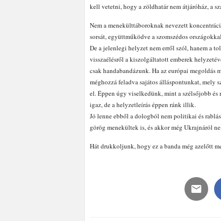
kell vetetni, hogy a zöldhatár nem átjáróház, a
Nem a menekülttáboroknak nevezett koncentrációs
sorsát, együttműködve a szomszédos országokkal
De a jelenlegi helyzet nem erről szól, hanem a to
visszaélésről a kiszolgáltatott emberek helyzeté
csak handabandázunk. Ha az európai megoldás me
méghozzá feladva sajátos álláspontunkat, mely sz
el. Éppen úgy viselkedünk, mint a szélsőjobb és 
igaz, de a helyzetleírás éppen ránk illik.
Jó lenne ebből a dologból nem politikai és rablás
görög menekültek is, és akkor még Ukrajnáról n
Hát drukkoljunk, hogy ez a banda még azelőtt m