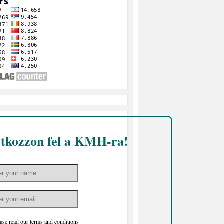
atkozzon fel a KMH-ra!
ase read our
terms and conditions