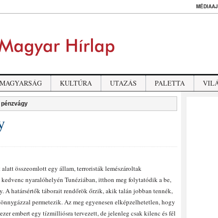
MÉDIAAJ
MAGYARSÁG
KULTÚRA
UTAZÁS
PALETTA
VIL
n pénzvágy
y
 alatt összeomlott egy állam, terroristák lemészároltak
kedvenc nyaralóhelyén Tunéziában, itthon meg folytatódik a be,
A határsértők táborait rendőrök őrzik, akik talán jobban tennék,
 könnygázzal permetezik. Az meg egyenesen elképzelhetetlen, hogy
r embert egy tízmilliósra tervezett, de jelenleg csak kilenc és fél