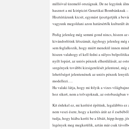
millióval üzemelő országnak. De ne legyünk ál
hasznot a mi Iciripiciri Genetikai Bombánknak – 
Hisztériázunk kicsit, egymást ijesztgetjük a be
vagyunk megoldani azon határsértők kulturált átm
Pedig jelenleg még semmi gond nincs, hiszen az 
kivándorlóink létszámát, úgyhogy jelenleg még m
sem foglalkozik, hogy miért menekül innen minden
hiszen valahogy el kell fedni a súlyos belpolitika
nyílt lopást, az uniós pénzek elherdálását, az os
szegények további kizsigerelését jelentené, míg a
lehetőséget jelentenének az uniós pénzek lenyúlás
modellezi….
Ha valaki látja, hogy mi folyik a vizes világbajn
hoz sikert, nem a tolvajoknak, az ostobaságban v
Kit érdekel ez, mi kerítést építünk, legalábbis ez
nem veszi észre, hogy a kerítés árát az ő zsebéb
tudja, hogy hiába keríti be a libáit, hipp-hopp, jön
legények meg megkerülik, aztán már csak távolbó