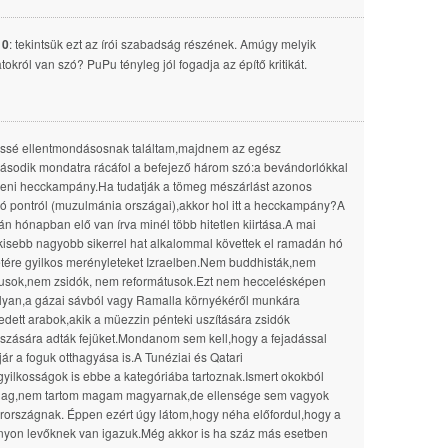
10
: tekintsük ezt az írói szabadság részének. Amúgy melyik
okról van szó? PuPu tényleg jól fogadja az építő kritikát.
issé ellentmondásosnak találtam,majdnem az egész
ásodik mondatra rácáfol a befejező három szó:a bevándorlókkal
ni hecckampány.Ha tudatják a tömeg mészárlást azonos
ló pontról (muzulmánia országai),akkor hol itt a hecckampány?A
n hónapban elő van írva minél több hitetlen kiirtása.A mai
kisebb nagyobb sikerrel hat alkalommal követtek el ramadán hó
letére gyilkos merényleteket Izraelben.Nem buddhisták,nem
kusok,nem zsidók, nem reformátusok.Ezt nem heccelésképen
lyan,a gázai sávból vagy Ramalla környékéről munkára
dett arabok,akik a müezzin pénteki uszítására zsidók
szására adták fejüket.Mondanom sem kell,hogy a fejadással
jár a foguk otthagyása is.A Tunéziai és Qatari
yilkosságok is ebbe a kategóriába tartoznak.Ismert okokból
ólag,nem tartom magam magyarnak,de ellensége sem vagyok
országnak. Éppen ezért úgy látom,hogy néha előfordul,hogy a
yon levőknek van igazuk.Még akkor is ha száz más esetben