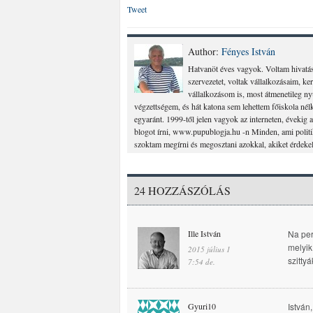
Tweet
Author:
Fényes István
Hatvanöt éves vagyok. Voltam hivatás
szervezetet, voltak vállalkozásaim, k
vállalkozásom is, most átmenetileg n
végzettségem, és hát katona sem lehettem főiskola nélk
egyaránt. 1999-től jelen vagyok az interneten, évekig a
blogot írni, www.pupublogja.hu -n Minden, ami politi
szoktam megírni és megosztani azokkal, akiket érdek
24 HOZZÁSZÓLÁS
Ille István
Na per
melyik
2015 július 1
szitty
7:54 de.
Gyuri10
István,