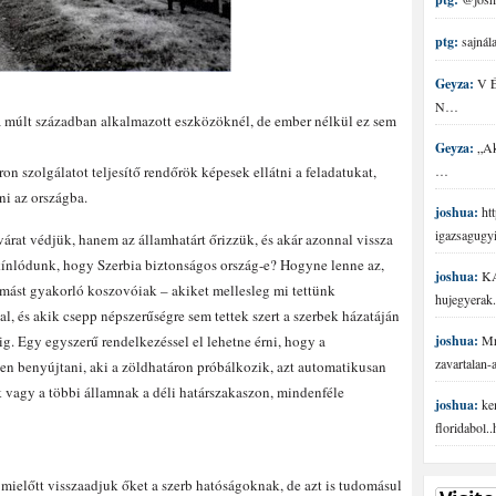
ptg:
sajnála
Geyza:
V É 
N…
 múlt században alkalmazott eszközöknél, de ember nélkül ez sem
Geyza:
„Aki
n szolgálatot teljesítő rendőrök képesek ellátni a feladatukat,
…
ni az országba.
joshua:
htt
igazsagugy
 várat védjük, hanem az államhatárt őrizzük, és akár azonnal vissza
kínlódunk, hogy Szerbia biztonságos ország-e? Hogyne lenne az,
joshua:
KA
mást gyakorló koszovóiak – akiket mellesleg mi tettünk
hujegyerak.
l, és akik csepp népszerűségre sem tettek szert a szerbek házatáján
ig. Egy egyszerű rendelkezéssel el lehetne érni, hogy a
joshua:
Mr 
zavartalan
n benyújtani, aki a zöldhatáron próbálkozik, azt automatikusan
 vagy a többi államnak a déli határszakaszon, mindenféle
joshua:
ke
floridabol.
, mielőtt visszaadjuk őket a szerb hatóságoknak, de azt is tudomásul