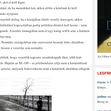
 akit el kell fogni.
dául, de ha menedéket kér, akkor előtte a kérelmét ki kell
neki nyújtani.
onyolult dolog, ha a hazájában életét veszély fenyegeti, akkor
ekültekkel kapcsolatban pedig politikai döntést kell hozni – nem
gének. A kerítés önmagában nem ér egy kalap sz@rt sem, a határon
ítja meg.
i. Normális országokban erre szervezetet hoznak létre, általában
 hiszen a vezetője sem normális.
Az I Have 
eltűrik, hogy vezetőik naponta szembeköpjék őket, több kárt
ás. Hajdan az SZ-100 – as jelzőrendszer célja nem a határsértések
s jelzése, melynek bekövetkezte után a határőrök általában elfogták
LEGFR
Geyza:
A D
környe…
joshua:
mi 
Revay ur 
ptg:
@joshu