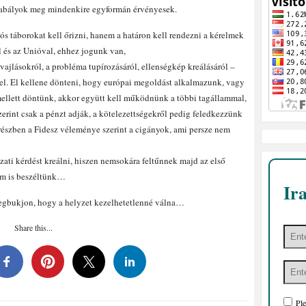
 szabályok meg mindenkire egyformán érvényesek.
 táborokat kell őrizni, hanem a határon kell rendezni a kérelmek
 és az Unióval, ehhez jogunk van,
lvajlásokról, a probléma tupírozásáról, ellenségkép kreálásáról –
vel. El kellene dönteni, hogy európai megoldást alkalmazunk, vagy
llett döntünk, akkor együtt kell működnünk a többi tagállammal,
erint csak a pénzt adják, a kötelezettségekről pedig feledkezzünk
részben a Fidesz véleménye szerint a cigányok, ami persze nem
zati kérdést kreálni, hiszen nemsokára feltűnnek majd az első
em is beszéltünk…
Ir
egbukjon, hogy a helyzet kezelhetetlenné válna…
Share this...
Ple