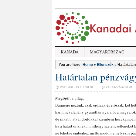
KANADA
MAGYARORSZÁG
You are here:
Home
»
Ellenszék
»
Határtala
Határtalan pénzvág
2015 JÚLIUS 1 7:50 DE.
24 HOZZÁSZÓLÁS
Megőrült a világ.
Bármerre nézünk, csak erőszak és erőszak, két hét
harmincvalahány gyanútlan nyaralót a magyarok 
de inkább átvándorlókkal szembeni hecckampány. 
ha a határt őriznék, minthogy szerencsétleneket
ne lehetne emberhez méltó módon elhelyezni páreze