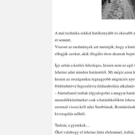
A mai technika sokkal hatékonyabb és okosabb a
ér semmit.
Viszont az eredmények azt mutatják, hogy a határo
elfogják azokat, akik illegális úton akarnak bejut
Így aztán a kerítés felesleges, hiszen nem az egri
lehetne adni minden határsértőt. Mi mégis azon 
hiszen az országunkra legnagyobb migrációs nyo
földönfutóvá Jugoszlávia feldarabolása alkalmáva
– bántatlanul tudtak elgyalogolni a magyar határ
menedékkérelmeket csak a határátkelőkön lehesse
azonnal vissza kell adni Szerbiának, Romániának
kivizsgálás nélkül.
Tudom, a gyerekek…
Őket valahogy el lehetne látni élelemmel, itallal