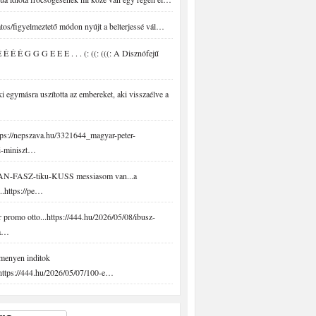
tos/figyelmeztető módon nyújt a belterjessé vál…
É É É G G G E E E . . . (: ((: (((: A Disznófejű
 egymásra uszította az embereket, aki visszaélve a
ps://nepszava.hu/3321644_magyar-peter-
i-miniszt…
N-FASZ-tiku-KUSS messiasom van...a
..https://pe…
promo otto...https://444.hu/2026/05/08/ibusz-
-a…
menyen inditok
.https://444.hu/2026/05/07/100-e…