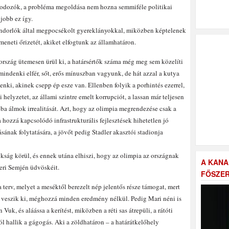
modozók, a probléma megoldása nem hozna semmiféle politikai
jobb ez így.
vándorlók által megpocsékolt gyereklányokkal, miközben képtelenek
eneti őrizetét, akiket elfogtunk az államhatáron.
ország ütemesen ürül ki, a határsértők száma még meg sem közelíti
indenki elfér, sőt, erős mínuszban vagyunk, de hát azzal a kutya
ki, akinek csepp ép esze van. Ellenben folyik a porhintés ezerrel,
i helyzetet, az állami szintre emelt korrupciót, a lassan már teljesen
toba álmok irrealitását. Azt, hogy az olimpia megrendezése csak a
 hozzá kapcsolódó infrastrukturális fejlesztések hihetetlen jó
ának folytatására, a jövőt pedig Stadler akasztói stadionja
okság körül, és ennek utána elhiszi, hogy az olimpia az országnak
A KANA
eri Semjén üdvöskéit.
FŐSZER
 a terv, melyet a meséktől berezelt nép jelentős része támogat, mert
ől veszik ki, méghozzá minden eredmény nélkül. Pedig Mari néni is
 Vuk, és aláássa a kerítést, miközben a réti sas átrepüli, a rátóti
l hallik a gágogás. Aki a zöldhatáron – a határátkelőhely