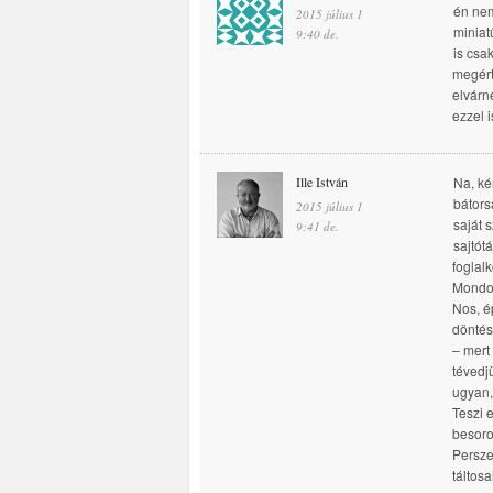
én nem
2015 július 1
minia
9:40 de.
is csa
megért
elvárn
ezzel 
Ille István
Na, ké
bátors
2015 július 1
saját 
9:41 de.
sajtót
foglal
Mondot
Nos, é
döntés
– mert
tévedj
ugyan,
Teszi 
besorol
Persze
táltos