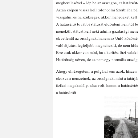
megkerülésével – lép be az országba, az határsértő,
Aztán szépen vissza kell toloncolni Szerbiába pél
vizsgálni, és ha szükséges, akkor menedéket kell 
A határsértő további státusát eldönteni nem túl b
menekült státust kell neki adni, a gazdasági men
okvetlenül az országnak, hanem az Unió közössé
való átjutást legfeljebb megnehezíti, de nem hiús
Erre csak akkor van mód, ha a kerítést őrzi valak
Határőrség néven, de ez nem egy normális ország,
Ahogy elnézegetem, a polgárai sem azok, hiszen 
okozva a nemzetnek, az országnak, mint a tatárjár
fizikai megakadályozása volt, hanem a határsérté
a határsértőt.