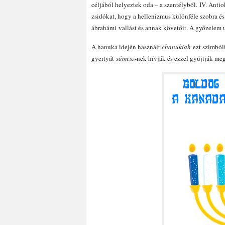
céljából helyeztek oda – a szentélyből. IV. Antiok
zsidókat, hogy a hellenizmus különféle szobra és
ábrahámi vallást és annak követőit. A győzelem 
A hanuka idején használt
chanukiah
ezt szimból
gyertyát
sámesz
-nek hívják és ezzel gyújtják meg