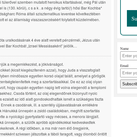
kai túlerővel szemben mutatott heroikus kitartásával, még Pál után
l is (130. körül), c s a k . a négy évig tartó(!) hősi Bar Kochba*
ságharc Róma általi szisztematikus leverése következtében
ott el az államiság visszaszerzéséért folytatott küzdelmében.
lóta uralkodásának 4 éve alatt veretett pénzérméi, Jézus után
vel Bar Kochbát „Izrael Messiásaként” jelölik…
Name
jük a megemlékezést, a jókívánságot.
Email
i cikket (kicsit kiegészíteném azzal), hogy Juda a visszafoglalt
lyben mindössze egyetlen korsó olajat talált, amelyet a görögök
entségtelenítettek meg a szertartásaikkal. De ez az olaj olyan
volt, hogy csupán egyetlen napig lett volna elegendő a templomi
ekhez. Csoda történt, az olaj elegendőnek bizonyult nyolc
 s ezalatt az idő alatt gondoskodhattak ismét a szükséges tiszta
l. Ennek a csodának, ill. a szentély újjáavatásának emlékére
ák Hánukká ünnepén a zsidó családokban, meghitt szertartás
tte a nyolcágú gyertyatartó vagy mécses, a menora lángjait.
á ünnepén, a szülők apróbb ajándékokkal kedveskedtek
keiknek. A régi időkben, a ma már nem élő öregjeink,
rmekként szívesen játszottak a fából faragott, vagy ólomból öntött