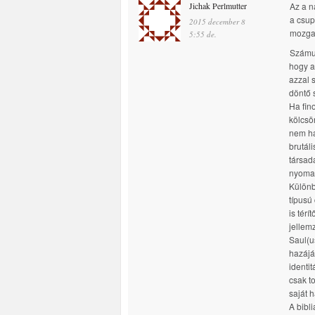
Jichak Perlmutter
Az a n
a csup
2015 december 8
mozgat
5:55 de.
Számun
hogy a
azzal 
döntő 
Ha fin
kölcsö
nem ha
brutáli
társada
nyomai
Különb
típusú
is tér
jellemz
Saul(us
hazájá
identi
csak t
saját 
A bibl