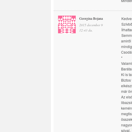
Minden
Georgina Bojana
Kedves
Szívbő
2015 december 9
Írhatt
12:43 du.
Semmik
amiről
mindig
Csodál
*
Valami
Baráta
Ki is t
Biztos
elkész
már ön
Az els
libazs
kemény
megtisz
összek
nagyon
sóval.