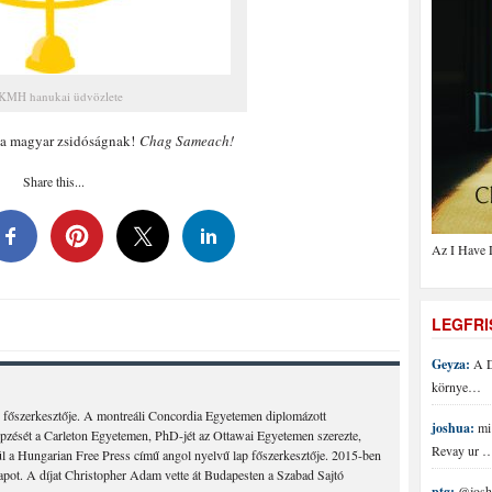
KMH hanukai üdvözlete
 a magyar zsidóságnak!
Chag Sameach!
Share this...
Az I Have 
LEGFR
Geyza:
A D
környe…
 főszerkesztője. A montreáli Concordia Egyetemen diplomázott
joshua:
mi 
épzését a Carleton Egyetemen, PhD-jét az Ottawai Egyetemen szerezte,
Revay ur 
 a Hungarian Free Press című angol nyelvű lap főszerkesztője. 2015-ben
lapot. A díjat Christopher Adam vette át Budapesten a Szabad Sajtó
ptg:
@joshu