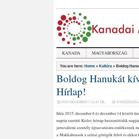
KANADA
MAGYARORSZÁG
You are here:
Home
»
Kultúra
»
Boldog Hanuk
Boldog Hanukát kí
Hírlap!
2015 DECEMBER 7 11:47 DE.
9 HOZZÁSZÓL
Idén 2015. december 6 és december 14 között ünn
naptár szerinti Kislev hónap huszonötödik napján
jeruzsálemi szentély újraavatására emlékeznek me
a Makkabeusok a szíriai görögök felett és ekkor t