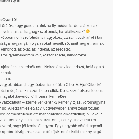
kinek.Gyuri.
 Gyuri10!
l örülök, hogy gondolataink ha ily módon is, de találkoztak.
am volna azt is, ha „nagy szellemek, ha találkoznak”
éppen nem szeretném a nagyokost játszani, csak arról írtam,
 drága nagyanyám olyan sokat mesélt, sőt amit megtett, annak
 elmondta az okát, az indokát, az eredetét.
atos gyermekkorom volt, köszönet érte, mindörökre.
 ajándékot szeretnék adni Neked és az ide tartozó, belátogató
inknak.
aláltam.
 vagyok abban, hogy többen ismerjük a Cibel V. Ejer-Cibel két
ítési módját is. Ezt szombaton ettük. De sokszor elkészítettem,
magától „keverődik” finomra, kenhetőre.
ő változatban – személyenként 1-2 kemény tojás, vöröshagyma,
ír, só. A létszám és étvágy függvényében annyi tojást főzünk
re (természetesen ezt már pénteken elkészítettük). Villával a
tított kemény tojást össze kell törni, s annyi libazsírral kell
everni, hogy jól kenhető legyen. Egy nagyobb vöröshagymát
 apróra felvágunk, azzal is dúsítjuk, no és kellő mennyiségű