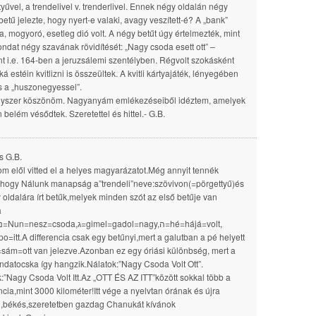
tyűvel, a trendelivel v. trenderlivel. Ennek négy oldalán négy
betű jelezte, hogy nyert-e valaki, avagy veszített-é? A „bank”
a, mogyoró, esetleg dió volt. A négy betűt úgy értelmezték, mint
ndat négy szavának rövidítését: „Nagy csoda esett ott” –
t i.e. 164-ben a jeruzsálemi szentélyben. Régvolt szokásként
 estéin kvitlizni is összeültek. A kvitli kártyajáték, lényegében
 a „huszonegyessel”.
yszer köszönöm. Nagyanyám emlékezéseiből idéztem, amelyek
 belém vésődtek. Szeretettel és hittel.- G.B.
s G.B.
om elől vitted el a helyes magyarázatot.Még annyit tennék
hogy Nálunk manapság a”trendeli”neve:szövivon(=pörgettyű)és
 oldalára írt betűk,melyek minden szót az első betűje van
a
ndatocska így hangzik.Nálatok:”Nagy Csoda Volt Ott”.
:”Nagy Csoda Volt Itt.Az „OTT ÉS AZ ITT”között sokkal több a
encia,mint 3000 kilométer!Itt vége a nyelvtan órának és újra
,békés,szeretetben gazdag Chanukát kívánok