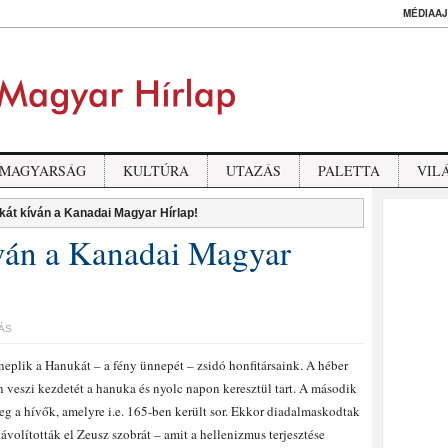
MÉDIAAJ
MAGYARSÁG
KULTÚRA
UTAZÁS
PALETTA
VIL
át kíván a Kanadai Magyar Hírlap!
ván a Kanadai Magyar
ÁS
eplik a Hanukát – a fény ünnepét – zsidó honfitársaink. A héber
 veszi kezdetét a hanuka és nyolc napon keresztül tart. A második
g a hívők, amelyre i.e. 165-ben került sor. Ekkor diadalmaskodtak
ávolították el Zeusz szobrát – amit a hellenizmus terjesztése