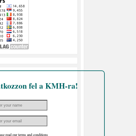
atkozzon fel a KMH-ra!
ase read our
terms and conditions