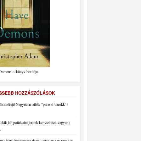
Demons c. könyv borítója.
ISSEBB HOZZÁSZÓLÁSOK
isznófejű Nagyúúrrr afféle "paraszt-barokk"*
akik ide politizalni jarunk kenytelenek vagyunk
…
a idióta fröcsögésének mi köze van egy régen el…