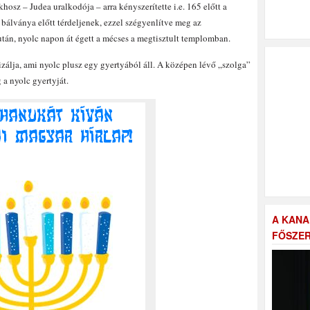
hosz – Judea uralkodója – arra kényszerítette i.e. 165 előtt a
 bálványa előtt térdeljenek, ezzel szégyenlítve meg az
után, nyolc napon át égett a mécses a megtisztult templomban.
izálja, ami nyolc plusz egy gyertyából áll. A középen lévő „szolga”
 a nyolc gyertyját.
A KANA
FŐSZER