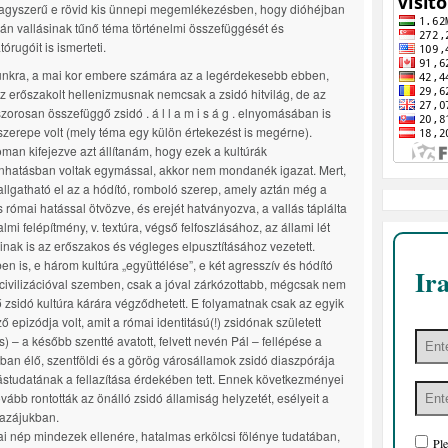
agyszerű e rövid kis ünnepi megemlékezésben, hogy dióhéjban
án vallásinak tűnő téma történelmi összefüggését és
órugóit is ismerteti.
kra, a mai kor embere számára az a legérdekesebb ebben,
z erőszakolt hellenizmusnak nemcsak a zsidó hitvilág, de az
szorosan összefüggő zsidó . á l l a m i s á g . elnyomásában is
szerepe volt (mely téma egy külön értekezést is megérne).
oman kifejezve azt állítanám, hogy ezek a kultúrák
nhatásban voltak egymással, akkor nem mondanék igazat. Mert,
llgatható el az a hódító, romboló szerep, amely aztán még a
s római hatással ötvözve, és erejét hatványozva, a vallás táplálta
lmi felépítmény, v. textúra, végső felfoszlásához, az állami lét
nak is az erőszakos és végleges elpusztításához vezetett.
en is, e három kultúra „együttélése”, e két agresszív és hódító
Ir
 civilizációval szemben, csak a jóval zárkózottabb, mégcsak nem
ítő zsidó kultúra kárára végződhetett. E folyamatnak csak az egyik
ő epizódja volt, amit a római identitású(!) zsidónak született
) – a később szentté avatott, felvett nevén Pál – fellépése a
ban élő, szentföldi és a görög városállamok zsidó diaszpórája
tástudatának a fellazítása érdekében tett. Ennek következményei
ovább rontották az önálló zsidó államiság helyzetét, esélyeit a
hazájukban.
iai nép mindezek ellenére, hatalmas erkölcsi fölénye tudatában,
Ple