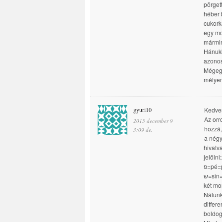
pörget
héber 
cukork
egy mo
mármin
Hánukká
azonos
Mégeg
mélyen
gyuri10
Kedve
Az orr
2015 december 9
hozzá,
3:09 de.
a négy
hivatv
jelölni:נ=Nun=nesz=csoda,ג=gimel=gadol=nagy,ה=hé=hájá=volt,
פ=pé=po=itt.A differencia csak egy betűnyi,mert a galutban a pé helyett
ש=sin=sám=ott van jelezve.Azonban ez egy óriási különbség, mert a
két mo
Nálunk
differ
boldog