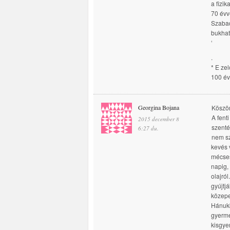
a fizi
70 évve
Szabad
bukhat
‘
.
* E ze
100 év
Georgina Bojana
Köszön
A fent
2015 december 8
szenté
6:27 du.
nem sz
kevés 
mécses
napig,
olajró
gyújtj
közepe
Hánukk
gyerme
kisgye