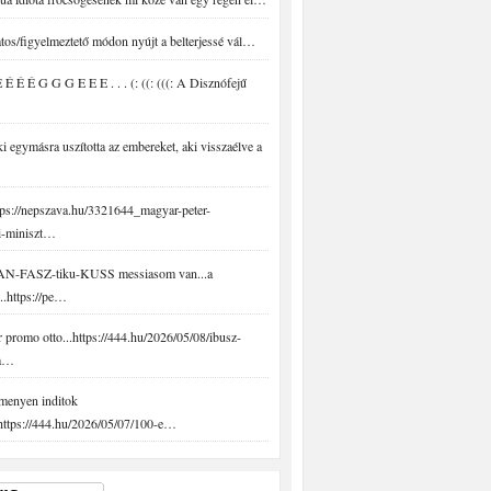
tos/figyelmeztető módon nyújt a belterjessé vál…
É É É G G G E E E . . . (: ((: (((: A Disznófejű
 egymásra uszította az embereket, aki visszaélve a
ps://nepszava.hu/3321644_magyar-peter-
i-miniszt…
N-FASZ-tiku-KUSS messiasom van...a
..https://pe…
promo otto...https://444.hu/2026/05/08/ibusz-
-a…
menyen inditok
.https://444.hu/2026/05/07/100-e…