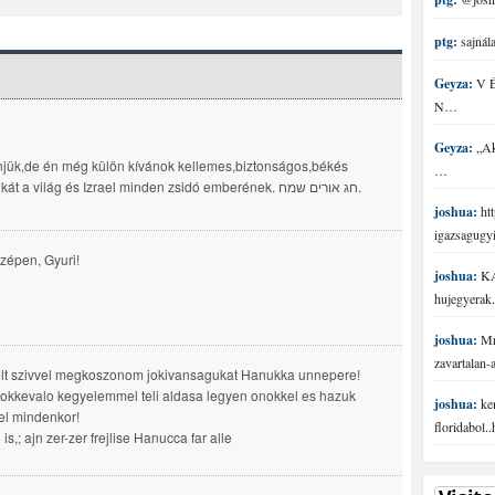
ptg:
sajnála
Geyza:
V É 
N…
Geyza:
„Aki
jük,de én még külön kívánok kellemes,biztonságos,békés
…
Chanukát a világ és Izrael minden zsidó emberének. חג אורים שמח.
joshua:
htt
igazsagugy
zépen, Gyuri!
joshua:
KA
hujegyerak.
joshua:
Mr 
zavartalan
elt szivvel megkoszonom jokivansagukat Hanukka unnepere!
rokkevalo kegyelemmel teli aldasa legyen onokkel es hazuk
joshua:
ke
l mindenkor!
floridabol.
is,; ajn zer-zer frejlise Hanucca far alle