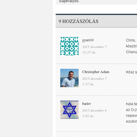
Alapítványtól.
9 HOZZÁSZÓLÁS
gyuri10
Chris,
köszön
2015 december 7
12:27 du.
Christopher Adam
Kösz s
2015 december 7
1:57 du.
barlev
hala t
az O.(
2015 december 8
nepeve
3:05 de.
ezuton 