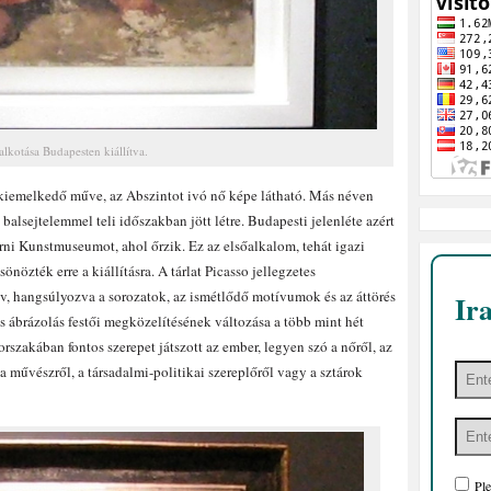
alkotása Budapesten kiállítva.
 kiemelkedő műve, az Abszintot ivó nő képe látható. Más néven
balsejtelemmel teli időszakban jött létre. Budapesti jelenléte azért
erni Kunstmuseumot, ahol őrzik. Ez az elsőalkalom, tehát igazi
nözték erre a kiállításra. A tárlat Picasso jellegzetes
ív, hangsúlyozva a sorozatok, az ismétlődő motívumok és az áttörés
Ir
is ábrázolás festői megközelítésének változása a több mint hét
szakában fontos szerepet játszott az ember, legyen szó a nőről, az
 művészről, a társadalmi-politikai szereplőről vagy a sztárok
Ple