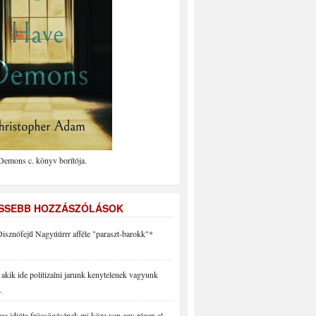
Demons c. könyv borítója.
ISSEBB HOZZÁSZÓLÁSOK
isznófejű Nagyúúrrr afféle "paraszt-barokk"*
akik ide politizalni jarunk kenytelenek vagyunk
…
a idióta fröcsögésének mi köze van egy régen el…