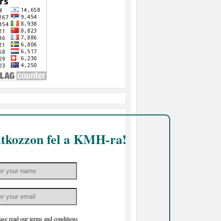
atkozzon fel a KMH-ra!
ase read our
terms and conditions