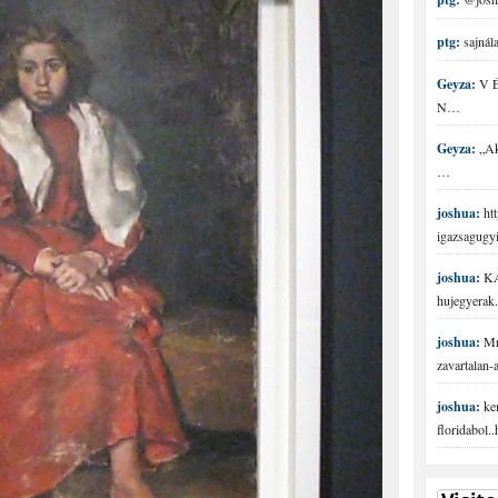
ptg:
sajnála
Geyza:
V É 
N…
Geyza:
„Aki
…
joshua:
htt
igazsagugy
joshua:
KA
hujegyerak.
joshua:
Mr 
zavartalan
joshua:
ke
floridabol.