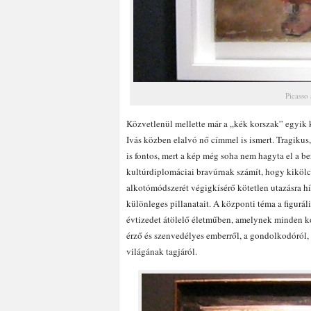
Picasso 
Közvetlenül mellette már a „kék korszak” egyik
Ivás közben elalvó nő címmel is ismert. Tragikus, 
is fontos, mert a kép még soha nem hagyta el a b
kultúrdiplomáciai bravúrnak számít, hogy kikölcsö
alkotómódszerét végigkísérő kötetlen utazásra h
különleges pillanatait. A központi téma a figurál
évtizedet átölelő életműben, amelynek minden kor
érző és szenvedélyes emberről, a gondolkodóról, a
világának tagjáról.