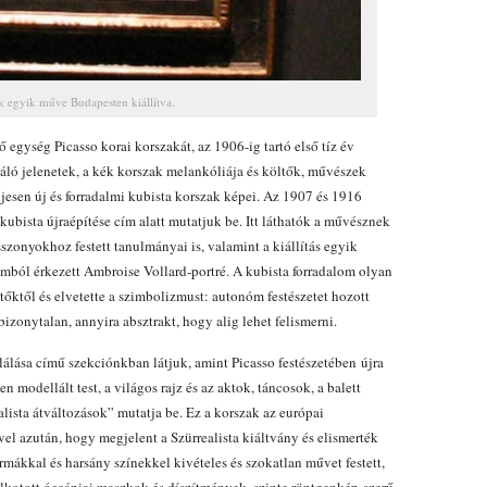
k egyik műve Budapesten kiállítva.
ő egység Picasso korai korszakát, az 1906-ig tartó első tíz év
áló jelenetek, a kék korszak melankóliája és költők, művészek
eljesen új és forradalmi kubista korszak képei. Az 1907 és 1916
ubista újraépítése cím alatt mutatjuk be. Itt láthatók a művésznek
zonyokhoz festett tanulmányai is, valamint a kiállítás egyik
ból érkezett Ambroise Vollard-portré. A kubista forradalom olyan
ltőktől és elvetette a szimbolizmust: autonóm festészetet hozott
bizonytalan, annyira absztrakt, hogy alig lehet felismerni.
lálása című szekciónkban látjuk, amint Picasso festészetében újra
 modellált test, a világos rajz és az aktok, táncosok, a balett
lista átváltozások” mutatja be. Ez a korszak az európai
l azután, hogy megjelent a Szürrealista kiáltvány és elismerték
mákkal és harsány színekkel kivételes és szokatlan művet festett,