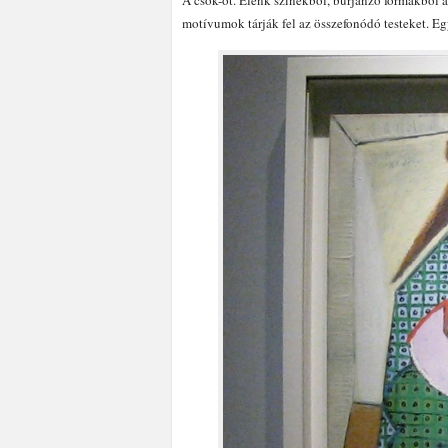
A csók-ot. Élénk színekből, burjánzó formákból 
motívumok tárják fel az összefonódó testeket. Egy