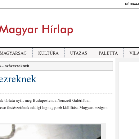
MÉDIAAJ
MAGYARSÁG
KULTÚRA
UTAZÁS
PALETTA
VIL
o – százezreknek
zezreknek
k tárlata nyílt meg Budapesten, a Nemzeti Galériában
sso festészetének eddigi legnagyobb kiállítása Magyarországon