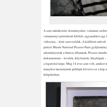
A száz műalkotást, festményeket, valamint szobro
valamennyi periódusát felöleli, ugyanakkor egy
változása – köré szerveződik. A kiállított művek 
párizsi Musée National Picasso-Paris gyűjtemén
adományoztak a francia államnak, Picasso minde
dokumentum – levelek, folyóiratok, fényképek –
a legutolsó képe. Még 14 éves sem volt, amikor me
aranykor mestereinek példáját követve ez a kép a
felépítésben.