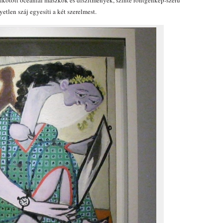
alkotott óceániai maszkok és díszítmények, szinte röntgenkép-szerű
etlen száj egyesíti a két szerelmest.