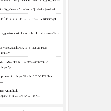
tos/figyelmeztető módon nyújt a belterjessé vál…
É É É G G G E E E . . . (: ((: (((: A Disznófejű
 egymásra uszította az embereket, aki visszaélve a
ps://nepszava.hu/3321644_magyar-peter-
i-miniszt…
N-FASZ-tiku-KUSS messiasom van...a
..https://pe…
promo otto...https://444.hu/2026/05/08/ibusz-
-a…
menyen inditok
.https://444.hu/2026/05/07/100-e…