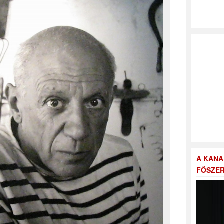
A KANA
FŐSZER