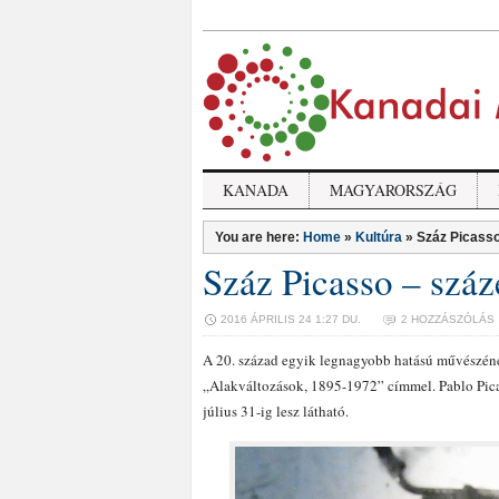
KANADA
MAGYARORSZÁG
You are here:
Home
»
Kultúra
»
Száz Picass
Száz Picasso – szá
2016 ÁPRILIS 24 1:27 DU.
2 HOZZÁSZÓLÁS
A 20. század egyik legnagyobb hatású művészéne
„Alakváltozások, 1895-1972” címmel. Pablo Pica
július 31-ig lesz látható.