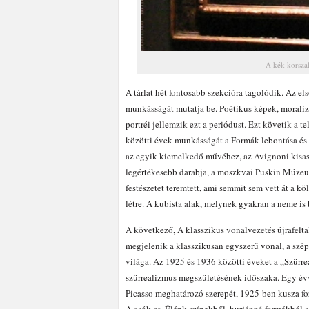
A kék korsza
A tárlat hét fontosabb szekcióra tagolódik. Az els
munkásságát mutatja be. Poétikus képek, moraliz
portréi jellemzik ezt a periódust. Ezt követik a t
közötti évek munkásságát a Formák lebontása és k
az egyik kiemelkedő művéhez, az Avignoni kisass
legértékesebb darabja, a moszkvai Puskin Múzeum
festészetet teremtett, ami semmit sem vett át a kö
létre. A kubista alak, melynek gyakran a neme is 
A következő, A klasszikus vonalvezetés újrafelta
megjelenik a klasszikusan egyszerű vonal, a szépen
világa. Az 1925 és 1936 közötti éveket a „Szürrea
szürrealizmus megszületésének időszaka. Egy évve
Picasso meghatározó szerepét, 1925-ben kusza for