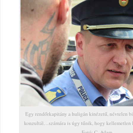
Egy rendőrkapitány a huligán kinézetű, névtelen b
konzultál…számára is úgy tűnik, hogy kellemetlen l
Fotó: C. Adam