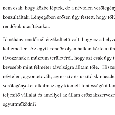
nem csak, hogy közbe léptek, de a névtelen verőlegén
konzultáltak. Lényegében erősen úgy festett, hogy tő
rendőrök utasításaikat.
Jó néhány rendőrnél érzékelhető volt, hogy ez a hely
kellemetlen. Az egyik rendőr olyan halkan kérte a tün
távozzanak a múzeum területéről, hogy azt csak úgy 
kevesebb mint félméter távolságra álltam tőle. Hisze
névtelen, agyontetovált, agresszív és uszító skinheade
verőlegényeket alkalmaz egy kiemelt fontosságú álla
teljesítő vállalat és amellyel az állam erőszakszervez
együttműködni?