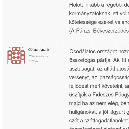
Holott inkább a régebbi d
kormányzatoknak lett v
kötelessége ezeket valah
(A Párizsi Békeszerződés
Göllner András
Csodálatos országot hozot
2016 június 29
összefogás pártja. Aki it
7:20 de.
tisztaságát, az átláthatós
versenyt, az igazságosság
fejlődést meri követelni, 
úszítják a Fideszes Főügy
majd ha az nem elég, behí
huligánokat, a jól kigyúrt 
szét a szótfogadatlanokat.
összefogással álcázott e