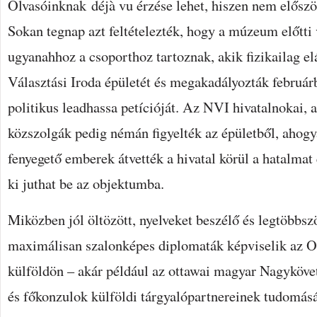
Olvasóinknak déjà vu érzése lehet, hiszen nem először
Sokan tegnap azt feltételezték, hogy a múzeum előtti
ugyanahhoz a csoporthoz tartoznak, akik fizikailag el
Választási Iroda épületét és megakadályozták február
politikus leadhassa petícióját. Az NVI hivatalnokai, 
közszolgák pedig némán figyelték az épületből, ahogya
fenyegető emberek átvették a hivatal körül a hatalmat
ki juthat be az objektumba.
Miközben jól öltözött, nyelveket beszélő és legtöbbsz
maximálisan szalonképes diplomaták képviselik az O
külföldön – akár például az ottawai magyar Nagyköve
és főkonzulok külföldi tárgyalópartnereinek tudomásá