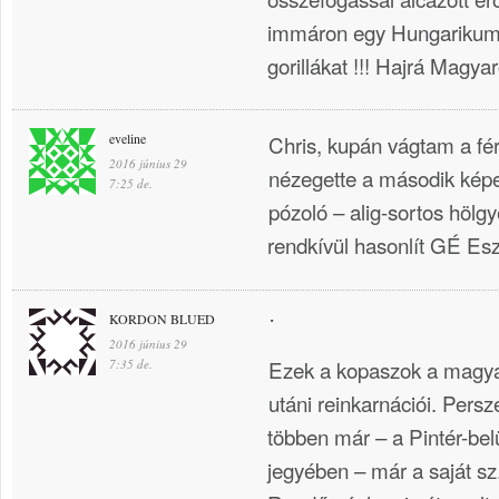
immáron egy Hungarikum
gorillákat !!! Hajrá Magyar
eveline
Chris, kupán vágtam a fér
2016 június 29
nézegette a második kép
7:25 de.
pózoló – alig-sortos hölg
rendkívül hasonlít GÉ Eszt
KORDON BLUED
˙
2016 június 29
Ezek a kopaszok a magyar
7:35 de.
utáni reinkarnációi. Pers
többen már – a Pintér-bel
jegyében – már a saját s