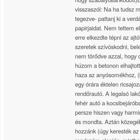
visszaszól: Na ha tudsz m
tegezve- pattanj ki a verd
papirjaidat. Nem tettem el
erre elkezdte tépni az aj
szeretek szívóskodni, be
nem törődve azzal, hogy ot
húzom a betonon elhajtot
haza az anyósomékhoz, (bu
egy órára éktelen ricsajo
rendőrautó. A legalsó lakó
fehér autó a kocsibejárób
persze hiszen vagy harmin
és mondta. Aztán közegé
hozzánk (úgy keresték az 