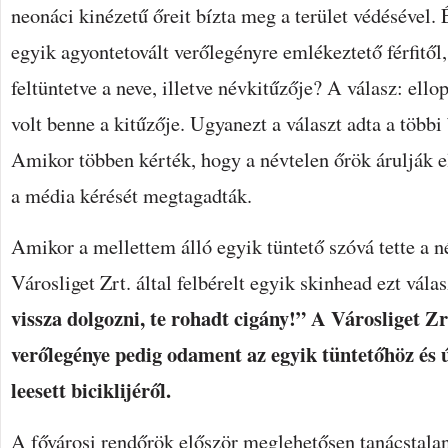
neonáci kinézetű őreit bízta meg a terület védésével
egyik agyontetovált verőlegényre emlékeztető férfitől
feltüntetve a neve, illetve névkitűzője? A válasz: ello
volt benne a kitűzője. Ugyanezt a választ adta a többi
Amikor többen kérték, hogy a névtelen őrök árulják el
a média kérését megtagadták.
Amikor a mellettem álló egyik tüntető szóvá tette a n
Városliget Zrt. által felbérelt egyik skinhead ezt válas
vissza dolgozni, te rohadt cigány!”
A Városliget Zr
verőlegénye pedig odament az egyik tüntetőhöz és 
leesett biciklijéről.
A fővárosi rendőrök először meglehetősen tanácstalan