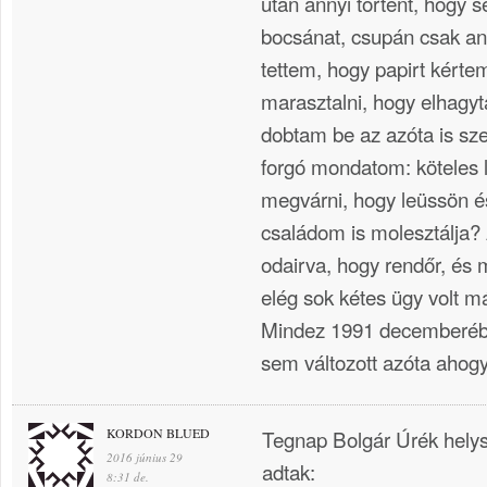
után annyi történt, hogy
bocsánat, csupán csak an
tettem, hogy papirt kértem
marasztalni, hogy elhagyt
dobtam be az azóta is sz
forgó mondatom: köteles 
megvárni, hogy leüssön 
családom is molesztálja? 
odairva, hogy rendőr, és m
elég sok kétes ügy volt m
Mindez 1991 decemberéb
sem változott azóta ahog
KORDON BLUED
Tegnap Bolgár Úrék helysz
2016 június 29
adtak:
8:31 de.