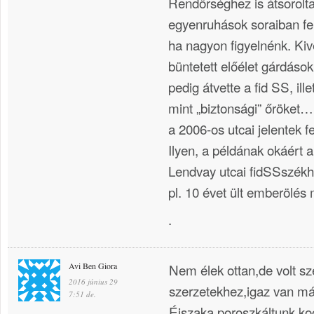
Rendőrséghez is átsorolta
egyenruhások soraiban fe
ha nagyon figyelnénk. Kivé
büntetett előélet gárdáso
pedig átvette a fid SS, ill
mint „biztonsági” őröket…
a 2006-os utcai jelentek f
Ilyen, a példának okáért 
Lendvay utcai fidSSszékh
pl. 10 évet ült emberölés 
.
Avi Ben Giora
Nem élek ottan,de volt s
2016 június 29
szerzetekhez,igaz van má
7:51 de.
Éjszaka poroszkáltunk ko