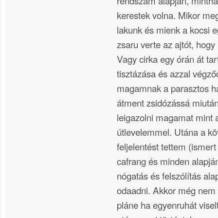
rendszám alapján, mintha
kerestek volna. Mikor meg
lakunk és mienk a kocsi 
zsaru verte az ajtót, hogy 
Vagy cirka egy órán át tar
tisztázása és azzal végző
magamnak a parasztos h
átment zsidózássá miutá
leigazolni magamat mint a
útlevelemmel. Utána a kö
feljelentést tettem (ismer
cafrang és minden alapjá
nógatás és felszólítás ala
odaadni. Akkor még nem v
pláne ha egyenruhát vise