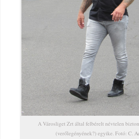
A Városliget Zrt által felbérelt névtelen bizto
(verőlegényének?) egyike. Fotó: C. 