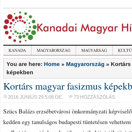
KANADA
MAGYARORSZÁG
MAGYARSÁG
KULTÚ
You are here:
Home
»
Magyarország
»
Kortárs
képekben
Kortárs magyar fasizmus képek
2016 JÚNIUS 29 5:06 DE.
73 HOZZÁSZÓLÁS
Szücs Balázs erzsébetvárosi önkormányzati képvisel
kedden egy tanulságos budapesti tüntetésen vehettem 