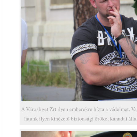
A Városliget Zrt ilyen emberekre bízta a védelmet. V
látunk ilyen kinézetű biztonsági őröket kanadai álla