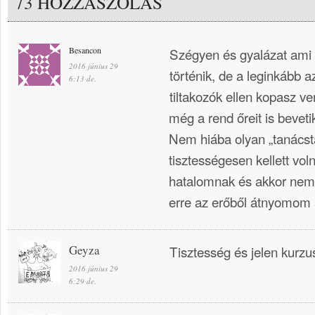
73 HOZZÁSZÓLÁS
Besancon
Szégyen és gyalázat ami a
2016 június 29
történik, de a leginkább az
6:13 de.
tiltakozók ellen kopasz v
még a rend őreit is beveti
Nem hiába olyan „tanácst
tisztességesen kellett voln
hatalomnak és akkor nem 
erre az erőből átnyomom a
Geyza
Tisztesség és jelen kurz
2016 június 29
6:29 de.