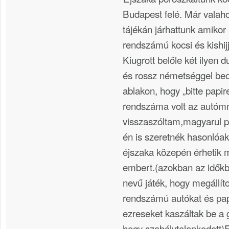
Budapest felé. Már valah
tájékán járhattunk amikor 
rendszámú kocsi és kishij
Kiugrott belőle két ilyen d
és rossz németséggel beor
ablakon, hogy „bitte papir
rendszáma volt az autóm
visszaszóltam,magyarul p
én is szeretnék hasonlóaka
éjszaka közepén érhetik 
embert.(azokban az időkbe
nevű játék, hogy megállíto
rendszámú autókat és pap
ezreseket kaszáltak be a g
hogy szabálytalankodott)