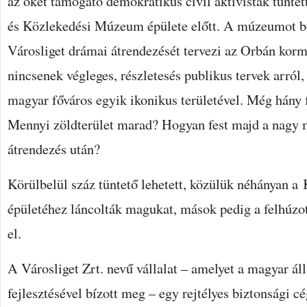
az őket támogató demokratikus civil aktivisták tünt
és Közlekedési Múzeum épülete előtt. A múzeumot bon
Városliget drámai átrendezését tervezi az Orbán kor
nincsenek végleges, részletesés publikus tervek arról
magyar főváros egyik ikonikus területével. Még hány f
Mennyi zöldterület marad? Hogyan fest majd a nagy m
átrendezés után?
Körülbelül száz tüntető lehetett, közülük néhányan 
épületéhez láncolták magukat, mások pedig a felhúzot
el.
A Városliget Zrt. nevű vállalat – amelyet a magyar ál
fejlesztésével bízott meg – egy rejtélyes biztonsági cé