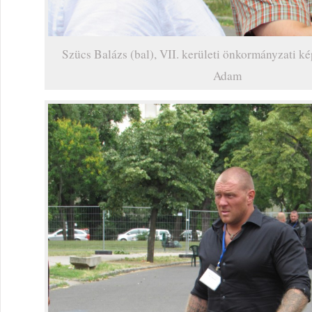
Szücs Balázs (bal), VII. kerületi önkormányzati ké
Adam