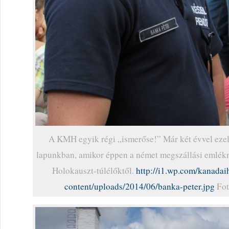
A KMH egyik régi „ismerőse!” Már két évvel ezelő
lapunkban, amikor éppen a német megszállási emlékm
Holokauszt-túlélőktől.
http://i1.wp.com/kanadai
content/uploads/2014/06/banka-peter.jpg
Fot