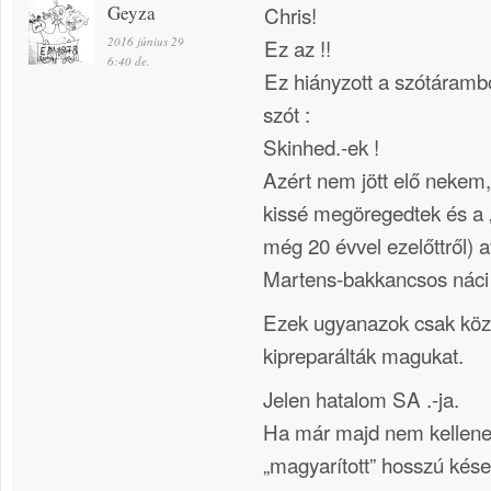
Geyza
Chris!
2016 június 29
Ez az !!
6:40 de.
Ez hiányzott a szótáramb
szót :
Skinhed.-ek !
Azért nem jött elő nekem
kissé megöregedtek és a 
még 20 évvel ezelőttről) 
Martens-bakkancsos náci fi
Ezek ugyanazok csak köz
kipreparálták magukat.
Jelen hatalom SA .-ja.
Ha már majd nem kellene
„magyarított” hosszú kése