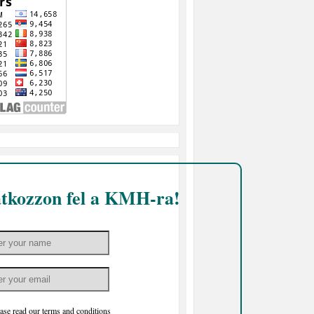
atkozzon fel a KMH-ra!
ase read our
terms and conditions