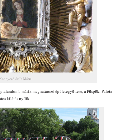
Könnyező Szűz Mária
ptalandomb másik meghatározó épületegyüttese, a Püspöki Palota
os kilátás nyílik.