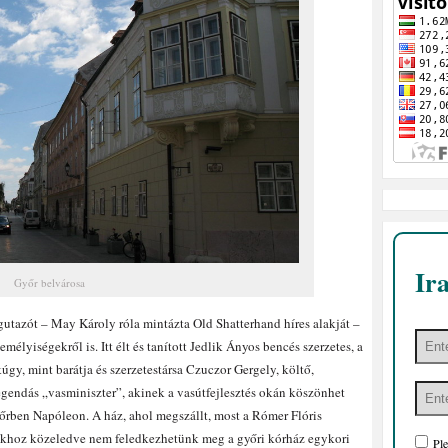
Ir
Győr belvárosa
gutazót – May Károly róla mintázta Old Shatterhand híres alakját –
mélyiségekről is. Itt élt és tanított Jedlik Ányos bencés szerzetes, a
úgy, mint barátja és szerzetestársa Czuczor Gergely, költő,
egendás „vasminiszter”, akinek a vasútfejlesztés okán köszönhet
 Győrben Napóleon. A ház, ahol megszállt, most a Rómer Flóris
nkhoz közeledve nem feledkezhetünk meg a győri kórház egykori
Ple