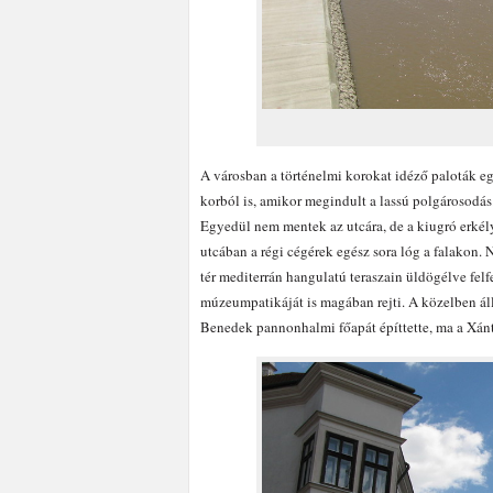
A városban a történelmi korokat idéző paloták e
korból is, amikor megindult a lassú polgárosodás
Egyedül nem mentek az utcára, de a kiugró erkély
utcában a régi cégérek egész sora lóg a falakon. 
tér mediterrán hangulatú teraszain üldögélve fe
múzeumpatikáját is magában rejti. A közelben á
Benedek pannonhalmi főapát építtette, ma a Xá