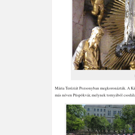
Mária Teréziát Pozsonyban megkoronázták. A Ká
más néven Püspökvár, melynek tornyából csodálat