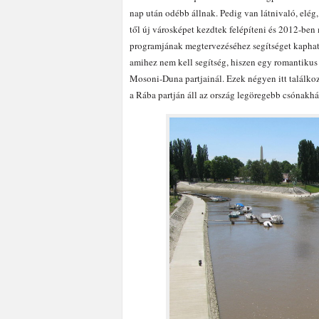
nap után odébb állnak. Pedig van látnivaló, elég
től új városképet kezdtek felépíteni és 2012-ben 
programjának megtervezéséhez segítséget kaphat
amihez nem kell segítség, hiszen egy romantikus 
Mosoni-Duna partjainál. Ezek négyen itt találkoz
a Rába partján áll az ország legöregebb csónakhá