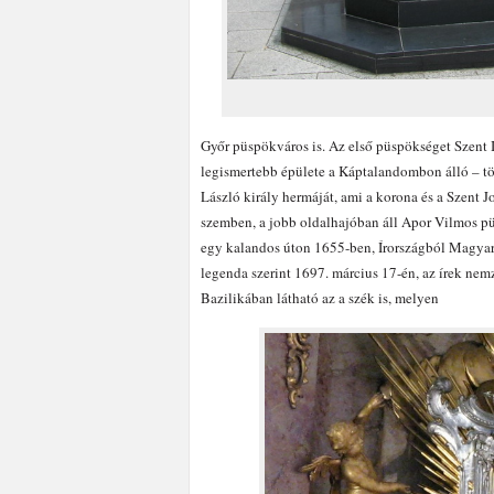
Győr püspökváros is. Az első püspökséget Szent I
legismertebb épülete a Káptalandombon álló – töb
László király hermáját, ami a korona és a Szent J
szemben, a jobb oldalhajóban áll Apor Vilmos p
egy kalandos úton 1655-ben, Írországból Magyar
legenda szerint 1697. március 17-én, az írek nemz
Bazilikában látható az a szék is, melyen