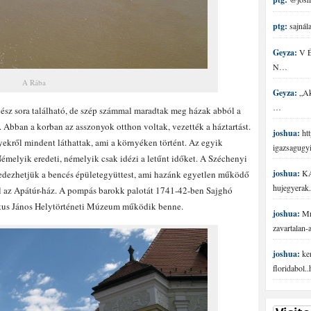
ptg:
sajnála
Geyza:
V É 
N…
A Rába
Geyza:
„Aki
…
gész sora található, de szép számmal maradtak meg házak abból a
. Abban a korban az asszonyok otthon voltak, vezették a háztartást.
joshua:
htt
ekről mindent láthattak, ami a környéken történt. Az egyik
igazsagugy
Némelyik eredeti, némelyik csak idézi a letűnt időket. A Széchenyi
joshua:
KA
lfedezhetjük a bencés épületegyüttest, ami hazánk egyetlen működő
hujegyerak.
ll az Apátúr-ház. A pompás barokk palotát 1741-42-ben Sajghó
ntus János Helytörténeti Múzeum működik benne.
joshua:
Mr 
zavartalan
joshua:
ke
floridabol.