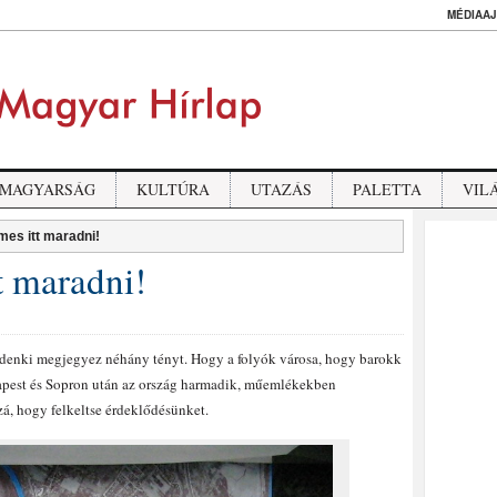
MÉDIAAJ
MAGYARSÁG
KULTÚRA
UTAZÁS
PALETTA
VIL
es itt maradni!
 maradni!
ndenki megjegyez néhány tényt. Hogy a folyók városa, hogy barokk
apest és Sopron után az ország harmadik, műemlékekben
á, hogy felkeltse érdeklődésünket.