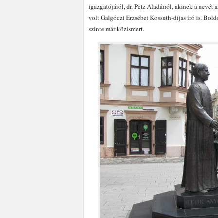
igazgatójáról, dr. Petz Aladárról, akinek a nevét 
volt Galgóczi Erzsébet Kossuth-díjas író is. Bol
szinte már közismert.