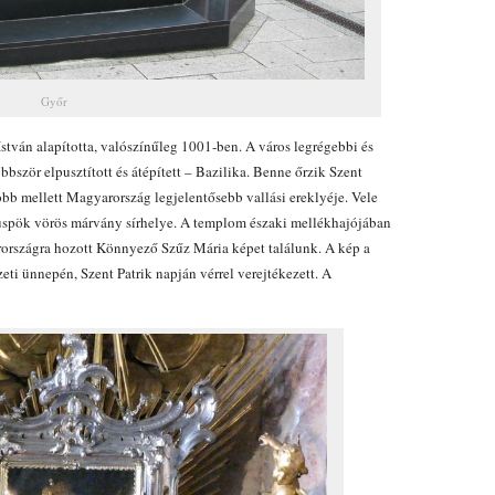
Győr
stván alapította, valószínűleg 1001-ben. A város legrégebbi és
bször elpusztított és átépített – Bazilika. Benne őrzik Szent
obb mellett Magyarország legjelentősebb vallási ereklyéje. Vele
üspök vörös márvány sírhelye. A templom északi mellékhajójában
országra hozott Könnyező Szűz Mária képet találunk. A kép a
eti ünnepén, Szent Patrik napján vérrel verejtékezett. A