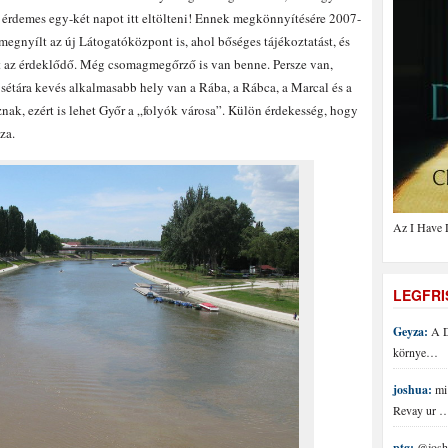
, érdemes egy-két napot itt eltölteni! Ennek megkönnyítésére 2007-
megnyílt az új Látogatóközpont is, ahol bőséges tájékoztatást, és
 az érdeklődő. Még csomagmegőrző is van benne. Persze van,
sétára kevés alkalmasabb hely van a Rába, a Rábca, a Marcal és a
nak, ezért is lehet Győr a „folyók városa”. Külön érdekesség, hogy
za.
Az I Have 
LEGFR
Geyza:
A D
környe…
joshua:
mi 
Revay ur 
ptg:
@joshu