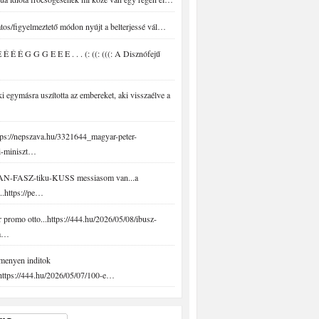
tos/figyelmeztető módon nyújt a belterjessé vál…
É É É G G G E E E . . . (: ((: (((: A Disznófejű
 egymásra uszította az embereket, aki visszaélve a
ps://nepszava.hu/3321644_magyar-peter-
i-miniszt…
N-FASZ-tiku-KUSS messiasom van...a
..https://pe…
promo otto...https://444.hu/2026/05/08/ibusz-
-a…
menyen inditok
.https://444.hu/2026/05/07/100-e…