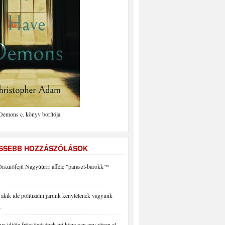
Demons c. könyv borítója.
ISSEBB HOZZÁSZÓLÁSOK
isznófejű Nagyúúrrr afféle "paraszt-barokk"*
akik ide politizalni jarunk kenytelenek vagyunk
…
a idióta fröcsögésének mi köze van egy régen el…