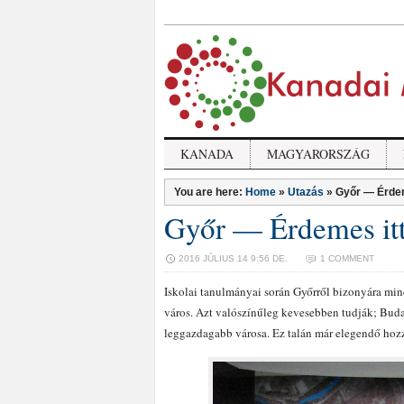
KANADA
MAGYARORSZÁG
You are here:
Home
»
Utazás
»
Győr — Érdem
Győr — Érdemes itt
2016 JÚLIUS 14 9:56 DE.
1 COMMENT
Iskolai tanulmányai során Győrről bizonyára mi
város. Azt valószínűleg kevesebben tudják; Bud
leggazdagabb városa. Ez talán már elegendő hozz