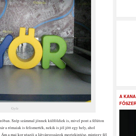
A KANA
FŐSZER
Győr
utazóban. Szép számmal jönnek külföldiek is, mivel pont a félúton
r a rómaiak is felismerték, nekik is jól jött egy hely, ahol
m a mai kor utazói a látványosságok megtekintése, mintegy fél