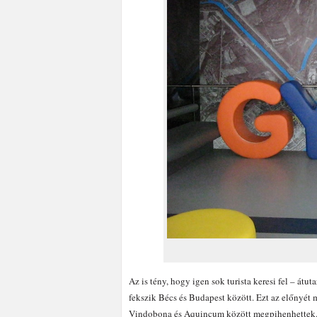
Az is tény, hogy igen sok turista keresi fel – át
fekszik Bécs és Budapest között. Ezt az előnyét má
Vindobona és Aquincum között megpihenhettek. Á