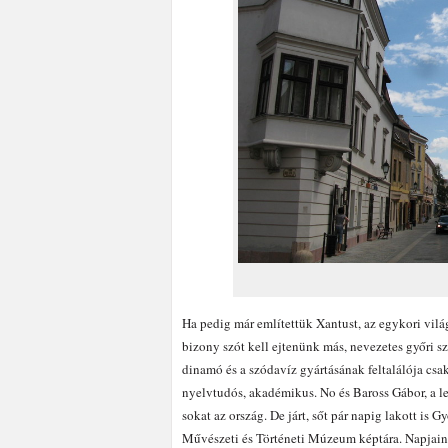
Ha pedig már említettük Xantust, az egykori vilá
bizony szót kell ejtenünk más, nevezetes győri sze
dinamó és a szódavíz gyártásának feltalálója csak
nyelvtudós, akadémikus. No és Baross Gábor, a l
sokat az ország. De járt, sőt pár napig lakott is
Művészeti és Történeti Múzeum képtára. Napjai