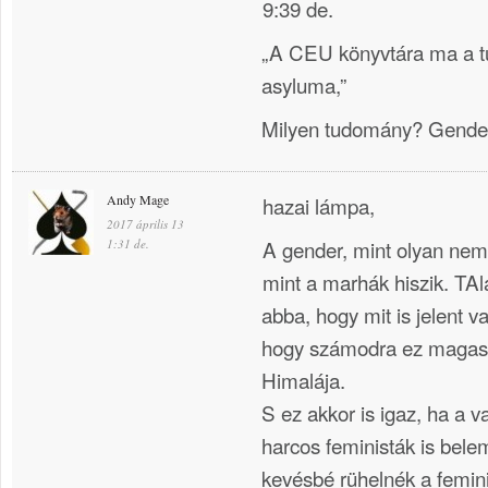
9:39 de.
„A CEU könyvtára ma a 
asyluma,”
Milyen tudomány? Gende
Andy Mage
hazai lámpa,
2017 április 13
A gender, mint olyan ne
1:31 de.
mint a marhák hiszik. TA
abba, hogy mit is jelent v
hogy számodra ez magas,
Himalája.
S ez akkor is igaz, ha a v
harcos feministák is bel
kevésbé rühelnék a femi