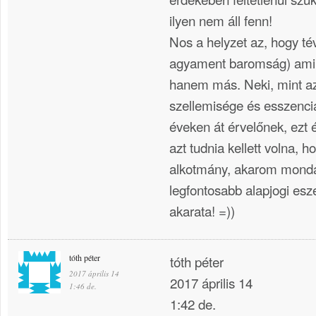
ilyen nem áll fenn!
Nos a helyzet az, hogy t
agyament baromság) amir
hanem más. Neki, mint a
szellemisége és esszenciál
éveken át érvelőnek, ezt 
azt tudnia kellett volna, h
alkotmány, akarom monda
legfontosabb alapjogi es
akarata! =))
tóth péter
tóth péter
2017 április 14
2017 április 14
1:46 de.
1:42 de.