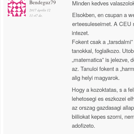
Bendeguz79
Minden kedves valaszolo
2017 április 12
Elsokben, en csupan a we
11:47 de.
erteesuleseimet. A CEU 
intezet.
Fokent csak a „tarsdalmi”
tanokkal, foglalkozo. Uto
„matematica” is jelezve, 
az. Tanuloi fokent a „harm
alig helyi magyarok.
Hogy a kozoktatas, s a fe
lehetosegi es eszkozei el
az orszag gazdasagi allap
biiliokat kepes szorni, n
adofizeto.