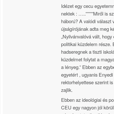
Idézet egy cecu egyetemre
nektek : …..”””””Miről is s
háború? A valódi választ 
újságírójának adta meg k
„Nyilvánvalóvá vált, hogy 
politikai küzdelem része.
hadseregnek a tiszti isko
küzdelmet folytat a magy
a lényeg.” Ebben az egyb
egyetért , ugyanis Enyedi
rektorhelyettese szerint i
zajlik.
Ebben az ideológiai és po
CEU egy nagyon jól körülh