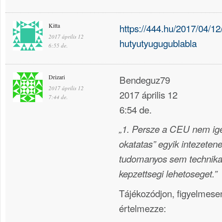
Kitta
https://444.hu/2017/04/12
2017 április 12
hutyutyugugublabla
6:55 de.
Drizari
Bendeguz79
2017 április 12
2017 április 12
7:44 de.
6:54 de.
„1. Persze a CEU nem ige
okatatas” egyik intezete
tudomanyos sem technikai
kepzettsegi lehetoseget.”
Tájékozódjon, figyelmese
értelmezze: