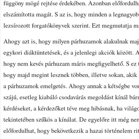
függöny mögé rejtése érdekében. Azonban előfordulh
elszámította magát. S az is, hogy minden a legnagyob
lezsírozott forgatókönyvek szerint. Ezt megmutatja ma
Ahogy azt is, hogy milyen párhuzamok alakulnak majd
egykori diáktüntetések, és a jelenlegi akciók között. A
hogy nem kevés párhuzam máris megfigyelhető. S ez te
hogy majd megint lesznek többen, illetve sokan, akik 
a párhuzamok emelgetés. Ahogy annak a kétségbe voná
szájú, esetleg kiabáló csodavárás megoldást kínál bá
kérdéseket, a kérdezőket téve meg hibásnak, ha világo
tekintetében szűkös a kínálat. De egyelőre itt még nem
előfordulhat, hogy bekövetkezik a hazai történelem ri