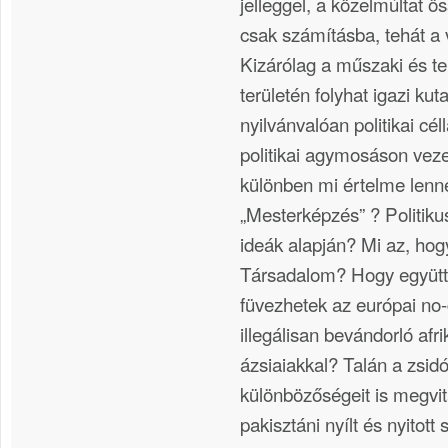
jelleggel, a közelmúltat 
csak számításba, tehát a
Kizárólag a műszaki és 
területén folyhat igazi ku
nyilvánvalóan politikai célla
politikai agymosáson vezet
különben mi értelme len
„Mesterképzés” ? Politik
ideák alapján? Mi az, hogy
Társadalom? Hogy együtt
füvezhetek az európai no
illegálisan bevándorló afri
ázsiaiakkal? Talán a zsid
különbözőségeit is megvita
pakisztáni nyílt és nyitott 