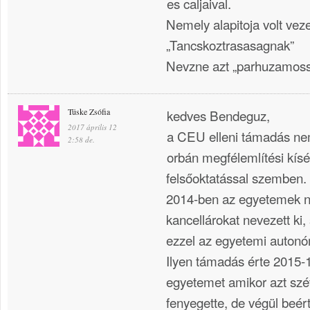
es caljaival.
Nemely alapitoja volt veze
„Tancskoztrasasagnak”
Nevzne azt „parhuzamos
Tüske Zsófia
kedves Bendeguz,
2017 április 12
a CEU elleni támadás nem
2:58 de.
orbán megfélemlítési kísér
felsőoktatással szemben.
2014-ben az egyetemek n
kancellárokat nevezett ki
ezzel az egyetemi autonó
Ilyen támadás érte 2015-
egyetemet amikor azt szé
fenyegette, de végül beér