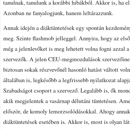
tanulnak, tanulunk a korábbi hibákból. Akkor is, ha e
Azonban ne fanyalogjunk, hanem leltárazzunk.
Annak idején a diáktüntetések egy spontán kezdemén
meg. Szinte flashmob jelleggel. Annyira, hogy az el
még a jelenlevőket is meg lehetett volna fogni azzal a
szervezők. A jelen CEU-megmozdulások szervezőinek 
biztosan sokak részvevőnél hasonló hatást váltott vol
általában is, legkésőbb a legfrissebb nyilatkozat alap
Szabadságot csoport a szervező. Legalább is, ők mon
akik megjelentek a vasárnap délutáni tüntetésen. Ame
először, de komoly lemorzsolódásokkal. Ahogy annak 
diáktüntetések esetében is. Akkor is, most is olyan lá