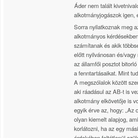
Áder nem talált kivetnival
alkotmányjogászok igen,
Sorra nyilatkoznak meg az
alkotmányos kérdésekben
számítanak és akik többs
előtt nyilvánosan és/vagy
az államfői posztot bitorl
a fenntartásaikat. Mint tu
A megszólalok között szer
aki ráadásul az AB-t is ve
alkotmány elkövetője is v
egyik érve az, hogy: „Az
olyan kiemelt alapjog, ami
korlátozni, ha az egy más
érdekében feltétlenül szük