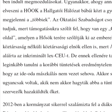
ben indult megmozdulásokat. Ugyanakkor, ahogy anna
elveszni a HÖOK a Hallgatói Hálózat bábái közt a gy
megjelenni a „többiek”. Az Oktatási Szabadságot cso
tudjuk, mert támogatásukra szólít fel, hogy van egy 
oldal”, amelyen a Hősök terére szólítják ki az embere
köztársaság nélküli köztársasági elnök ellen is, mert
aláírta az inkriminált lex-CEU-t. De ennek ellenére ta
leginkább tanulni a korábbi tüntetések eredménytelen
hogy az ide-oda mászkálás nem vezet sehova. Akkor 
ugyancsak voltak, akik nem akkor hagyták abba a tünt
szervezők hazaküldték őket.
2012-ben a kormányzat sikerrel szalámizta fel a diáks