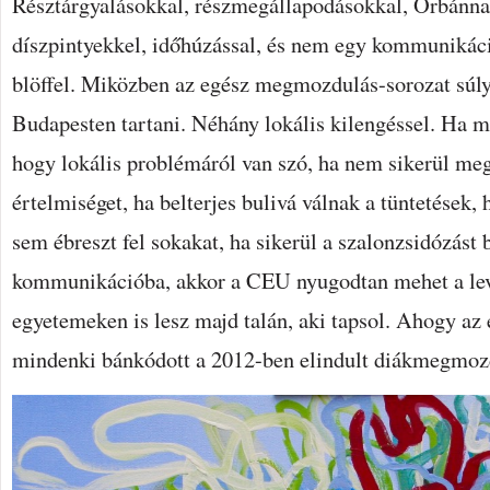
Résztárgyalásokkal, részmegállapodásokkal, Orbánna
díszpintyekkel, időhúzással, és nem egy kommunikáció
blöffel. Miközben az egész megmozdulás-sorozat súlyp
Budapesten tartani. Néhány lokális kilengéssel. Ha mo
hogy lokális problémáról van szó, ha nem sikerül meg
értelmiséget, ha belterjes bulivá válnak a tüntetések,
sem ébreszt fel sokakat, ha sikerül a szalonzsidózást
kommunikációba, akkor a CEU nyugodtan mehet a le
egyetemeken is lesz majd talán, aki tapsol. Ahogy a
mindenki bánkódott a 2012-ben elindult diákmegmozd