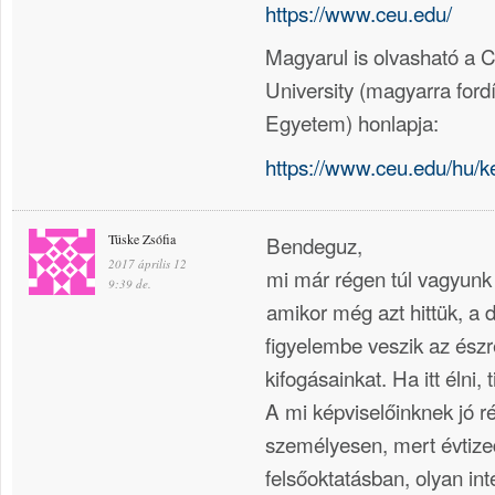
https://www.ceu.edu/
Magyarul is olvasható a 
University (magyarra ford
Egyetem) honlapja:
https://www.ceu.edu/hu/k
Tüske Zsófia
Bendeguz,
2017 április 12
mi már régen túl vagyunk
9:39 de.
amikor még azt hittük, a
figyelembe veszik az észr
kifogásainkat. Ha itt élni,
A mi képviselőinknek jó 
személyesen, mert évtize
felsőoktatásban, olyan i