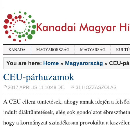
KANADA
MAGYARORSZÁG
MAGYARSÁG
KULTÚ
You are here:
Home
»
Magyarország
»
CEU-pá
CEU-párhuzamok
2017 ÁPRILIS 11 10:48 DE.
31 HOZZÁSZÓLÁS
A CEU elleni tüntetések, ahogy annak idején a felsőok
indult diáktüntetések, elég sok gondolatot ébreszthetn
hogy a kormányzat szándékosan provokálta a közvéle