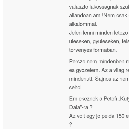
valaszto lakossagnak sz
allandoan am !Nem csak e
alkalommal.
Jelen lenni minden letezo
uleseken, gyuleseken, fel
torvenyes formaban.
Persze nem mindenben m
es gyozelem. Az a vilag r
mindenutt. Sajnos az nem
sehol.
Emlekeznek a Petofi „Kut
Dala”-ra ?
Az volt egy jo pelda 150 
?