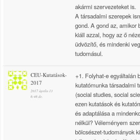
akármi szervezeteket is.
A társadalmi szerepek is
gond. A gond az, amikor b
kiáll azzal, hogy az ő néz
üdvözítő, és mindenki veg
tudomásul.
CEU-Kutatások-
+1. Folyhat-e egyáltalán
2017
kutatómunka társadalmi 
2017 április 13
(social studies, social sc
6:46 de.
ezen kutatások és kutat
és adaptálása a mindenko
nélkül? Véleményem szeri
bölcsészet-tudományok ki