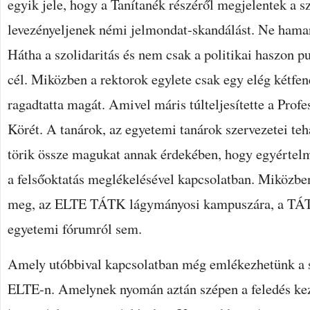
egyik jele, hogy a Tanítanék részéről megjelentek a 
levezényeljenek némi jelmondat-skandálást. Ne hamark
Hátha a szolidaritás és nem csak a politikai haszon pu
cél. Miközben a rektorok egylete csak egy elég kétfen
ragadtatta magát. Amivel máris túlteljesítette a Prof
Körét. A tanárok, az egyetemi tanárok szervezetei teh
törik össze magukat annak érdekében, hogy egyértel
a felsőoktatás meglékelésével kapcsolatban. Miközbe
meg, az ELTE TÁTK lágymányosi kampuszára, a TÁTK
egyetemi fórumról sem.
Amely utóbbival kapcsolatban még emlékezhetünk a s
ELTE-n. Amelynek nyomán aztán szépen a feledés kez