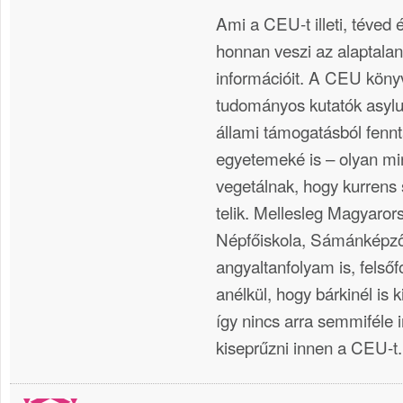
Ami a CEU-t illeti, téved
honnan veszi az alaptalan
információit. A CEU köny
tudományos kutatók asyl
állami támogatásból fennt
egyetemeké is – olyan mi
vegetálnak, hogy kurrens
telik. Mellesleg Magyaror
Népfőiskola, Sámánképző 
angyaltanfolyam is, felsőf
anélkül, hogy bárkinél is k
így nincs arra semmiféle i
kiseprűzni innen a CEU-t.