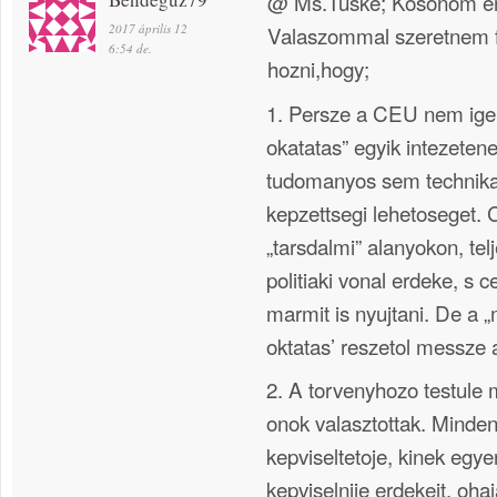
@ Ms.Tuske; Kosonom ert
2017 április 12
Valaszommal szeretnem 
6:54 de.
hozni,hogy;
1. Persze a CEU nem igen
okatatas” egyik intezete
tudomanyos sem technika
kepzettsegi lehetoseget. 
„tarsdalmi” alanyokon, te
politiaki vonal erdeke, s 
marmit is nyujtani. De a 
oktatas’ reszetol messze a
2. A torvenyhozo testule 
onok valasztottak. Minden
kepviseltetoje, kinek egy
kepviselnije erdekeit, ohaj