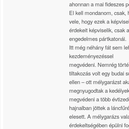
ahonnan a mai fideszes po
El kell mondanom, csak, 
vele, hogy ezek a képvise
érdekeit képviselik, csak a
engedelmes pártkatonái.
Itt még néhány fát sem le
kezdeményezéssel
megvédeni. Nemrég történ
tiltakozás volt egy budai 
ellen – ott mélygarázst ak
megnyugodtak a kedélyek,
megvédeni a több évtized
hajnalban jöttek a láncfűr
elesett. A mélygarázs va
érdekeltségében épülni fo