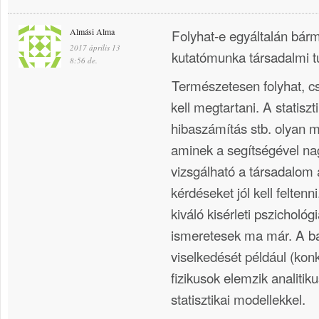
Almási Alma
Folyhat-e egyáltalán bár
2017 április 13
kutatómunka társadalmi 
8:56 de.
Természetesen folyhat, cs
kell megtartani. A statiszt
hibaszámítás stb. olyan 
aminek a segítségével nag
vizsgálható a társadalom 
kérdéseket jól kell felten
kiváló kisérleti pszichológ
ismeretesek ma már. A b
viselkedését például (kon
fizikusok elemzik analitik
statisztikai modellekkel.