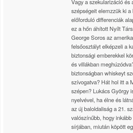
Vagy a szekularizáció és 
szépségeit elemzzük ki a
előforduló differenciák a
ez a hőn áhított Nyílt Tá
George Soros az amerikai
felsőosztályt elképzeli a 
biztonsági emberekkel kö
és villákban meghúzódva
biztonságban whiskeyt sz
szívogatva? Hát hol itt 
szépen? Lukács György is
nyelvével, ha élne és látn
az új baloldaliság a 21. 
valószínűbb, hogy inkább 
sírjában, miután köpött eg