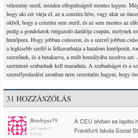
vélemény steril, minden elfogultságtól mentes legyen. Mé
hogy aki ezt várja el, az a cenzúra híve, vagy akár az ön
okból, hogy a cenzúra sem steril, és az sem mentes az elf
pedig a gondolatok önigazoló darálója csupán, melynek e
hintőpora. Hogy jobban csússzon, és a szerző jobban cs
a legkisebb szellő is felkavarhatja a hatalom hintőporát, to
szerzőnek, és a betakarva, a múlt homályába taszítva azt
szerintem szabadnak kell maradnia. A szabadságot és a sz
személyeskedést azonban nem szeretném hagyni, hogy öss
31 HOZZÁSZÓLÁS
Bendeguz79
A CEU elvben es lapitio 
2017 április 11
Frankfurti Iskola Social St
7:38 du.