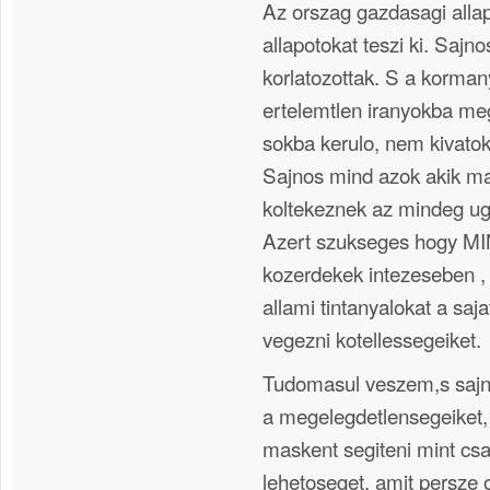
Az orszag gazdasagi alla
allapotokat teszi ki. Sajn
korlatozottak. S a kormany
ertelemtlen iranyokba me
sokba kerulo, nem kivato
Sajnos mind azok akik m
koltekeznek az mindeg ug
Azert szukseges hogy MI
kozerdekek intezeseben ,
allami tintanyalokat a sajat
vegezni kotellessegeiket.
Tudomasul veszem,s saj
a megelegdetlensegeiket
maskent segiteni mint csa
lehetoseget, amit persze