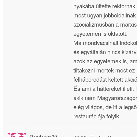
nyakába ültette rektornak
most ugyan jobboldalinak
szocializmusban a marxista
egyetemen is oktatott.
Ma mondvacsinált indoko
és egyáltalán nincs kizárv
azok az egyetemek is, am
tiltakozni mertek most ez
felháborodást keltett akció
És ami a háttereket illeti: 
akik nem Magyarországo
elég világos, de itt a legs
restaurációja folyik.
Bendeguz79