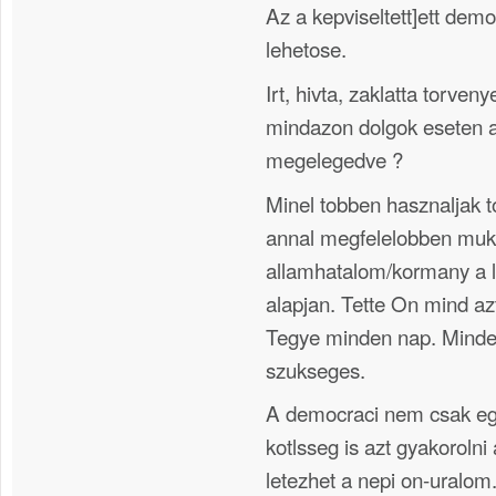
Az a kepviseltett]ett dem
lehetose.
Irt, hivta, zaklatta torven
mindazon dolgok eseten 
megelegedve ?
Minel tobben hasznaljak t
annal megfelelobben muk
allamhatalom/kormany a 
alapjan. Tette On mind az
Tegye minden nap. Minde
szukseges.
A democraci nem csak eg
kotlsseg is azt gyakorolni
letezhet a nepi on-uralom