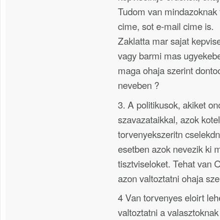
Tudom van mindazoknak 
cime, sot e-mail cime is.
Zaklatta mar sajat kepvis
vagy barmi mas ugyekebe
maga ohaja szerint donto
neveben ?
3. A politikusok, akiket o
szavazataikkal, azok kote
torvenyekszeritn cselekdni
esetben azok nevezik ki
tisztviseloket. Tehat van
azon valtoztatni ohaja szer
4 Van torvenyes eloirt leh
valtoztatni a valasztoknak 