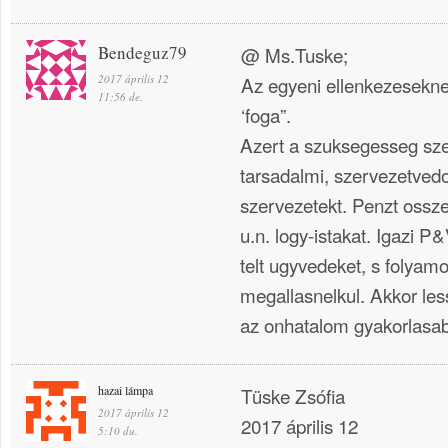
Bendeguz79
@ Ms.Tuske;
2017 április 12
Az egyeni ellenkezesekne
11:56 de.
‘foga”.
Azert a szuksegesseg szer
tarsadalmi, szervezetvedo,
szervezetekt. Penzt ossze
u.n. logy-istakat. Igazi P&
telt ugyvedeket, s folyamo
megallasnelkul. Akkor le
az onhatalom gyakorlasa
hazai lámpa
Tüske Zsófia
2017 április 12
2017 április 12
5:10 du.