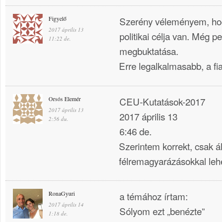
Figyelő
Szerény véleményem, ho
2017 április 13
politikai célja van. Még 
11:22 de.
megbuktatása.
Erre legalkalmasabb, a f
Orsós Elemér
CEU-Kutatások-2017
2017 április 13
2017 április 13
2:56 du.
6:46 de.
Szerintem korrekt, csak 
félremagyarázásokkal lehe
RonaGyuri
a témához írtam:
2017 április 14
Sólyom ezt „benézte”
1:18 de.