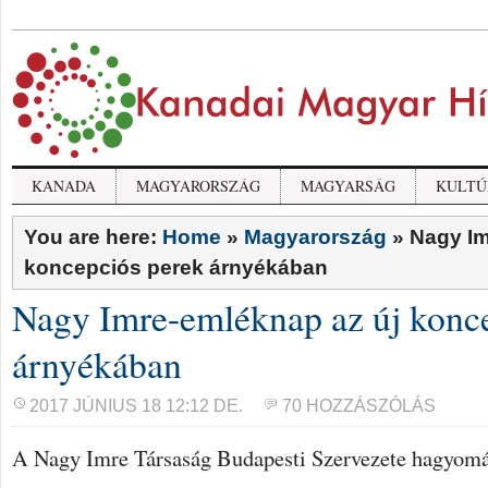
KANADA
MAGYARORSZÁG
MAGYARSÁG
KULTÚ
You are here:
Home
»
Magyarország
»
Nagy Im
koncepciós perek árnyékában
Nagy Imre-emléknap az új konc
árnyékában
2017 JÚNIUS 18 12:12 DE.
70 HOZZÁSZÓLÁS
A Nagy Imre Társaság Budapesti Szervezete hagyom