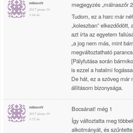
málnaszőr
megjegyzés „málnaszőr 2:
2017 június 19
Tudom, ez a harc már né
3:04 de.
„koleszban” elkezdődött, 
azt írta az egyetem faliú
„a jog nem más, mint bár
megváltoztatható parancs
[Pályfutása során bármikor
is ezzel a hatalmi fogással
De hát, ez a szöveg már m
állításom bizonysága.
málnaszőr
Bocsánat! még 1
2017 június 19
Így változtatta meg többe
3:52 de.
alkotmányát, és szűntett