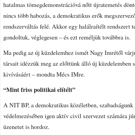
hatalmas tömegdemonstrációvá nőtt újratemetés döntö
nincs több habozás, a demokratikus erők megszervező
rendszerváltás felé. Akkor egy halálraítélt rendszert 
gondoltuk, véglegesen – és ezt reméljük továbbra is.
Ma pedig az új küzdelemhez ismét Nagy Imrétől várjuk
társait idézzük meg az előttünk álló új küzdelemben
kivívásáért – mondta Mécs IMre.
“Mint friss politikai elítélt”
A NIT BP, a demokratikus közéletben, szabadságunk
védelmezésében igen aktív civil szervezet számára jú
üzenetet is hordoz.