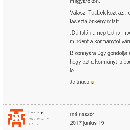
magyarokon.”
Válasz: Többek közt az . o r 
fasiszta önkény miatt…
„De talán a nép tudna ma
mindent a kormánytól vár
Bizonnyára úgy gondolja a
hogy ezt a kormányt is csa
le…
Jó tnács
.
hazai lámpa
málnaszőr
2017 június 19
2017 június 19
4:41 de.