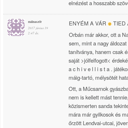
elnézést a hosszabb szöv
málnaszőr
ENYÉM A VÁR
TIED 
2017 június 19
Orbán már akkor, ott a N
2:47 de.
sem, mint a nagy áldozat 
tanítványa, hanem csak és
saját >jólfelfogott< érdeké
a c h i v e l l i s t a . já
máig-tartó, mélysötét hat
Ott, a Műcsarnok gyászbab
nem is kellett mást tenni
közismerten sanda tekintet
mára már gyilkosok és más
őrzött Lendvai-utcai, jöv