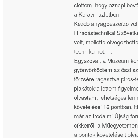
siettem, hogy aznapi bev
a Keravill üzletben.
Kezdő anyagbeszerző vol
Hiradástechnikai Szövetke
volt, mellette elvégezhett
technikumot. . .
Egyszóval, a Múzeum kö
gyönyörködtem az őszi sz
törzsére ragasztva piros-
plakátokra lettem figyel
olvastam; lehetséges lenn
követelései 16 pontban, it
már az Irodalmi Újság fo
cíkkeiről, a Műegyetemen ta
a pontok követeléseit olv