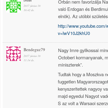
Drizari
Orbán nem favorizálja Na
2017 június 18
való Erdogan és Berdim
10:42 de.
elnök). Az utóbbi születé
http://www.youtube.com/
v=lwV10J2khU0
Bendeguz79
Nagy Imre gyilkossai mind
2017 június 18
Octoberi kormanyanak, mi
11:14 de.
miniszterek”.
Tudtak hogy a Moszkva ne
fuggetlen Magyarorszagot
kenyszeritettek nagyoy va
majd egyedul Nagyot vado
S az volt a Warsaoi szer