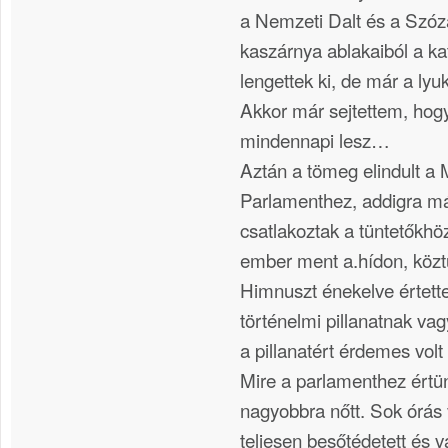
a Nemzeti Dalt és a Szóz
kaszárnya ablakaiból a k
lengettek ki, de már a lyu
Akkor már sejtettem, hog
mindennapi lesz…
Aztán a tömeg elindult a 
Parlamenthez, addigra m
csatlakoztak a tüntetőkhö
ember ment a.hídon, köz
Himnuszt énekelve értet
történelmi pillanatnak vag
a pillanatért érdemes volt 
Mire a parlamenthez ért
nagyobbra nőtt. Sok órás
teljesen besőtédetett és v