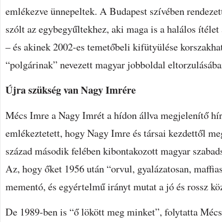
emlékezve ünnepeltek. A Budapest szívében rendezet
szólt az egybegyűltekhez, aki maga is a halálos ítélet
– és akinek 2002-es temetőbeli kifütyülése korszakhatá
“polgárinak” nevezett magyar jobboldal eltorzulásába
Újra szükség van Nagy Imrére
Mécs Imre a Nagy Imrét a hídon állva megjelenítő hí
emlékeztetett, hogy Nagy Imre és társai kezdettől m
század második felében kibontakozott magyar szaba
Az, hogy őket 1956 után “orvul, gyalázatosan, maffia
mementó, és egyértelmű irányt mutat a jó és rossz köz
De 1989-ben is “ő lökött meg minket”, folytatta Mécs