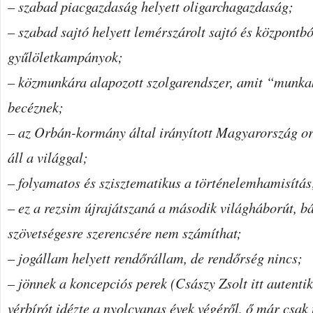
– szabad piacgazdaság helyett oligarchagazdaság;
– szabad sajtó helyett lemérszárolt sajtó és központbó
gyűlöletkampányok;
– közmunkára alapozott szolgarendszer, amit “munk
becéznek;
– az Orbán-kormány által irányított Magyarország or
áll a világgal;
– folyamatos és szisztematikus a történelemhamisítás
– ez a rezsim újrajátszaná a második világháborút, b
szövetségesre szerencsére nem számíthat;
– jogállam helyett rendőrállam, de rendőrség nincs;
– jönnek a koncepciós perek (Császy Zsolt itt autentik
vérbírót idézte a nyolcvanas évek végéről, ő már csak 