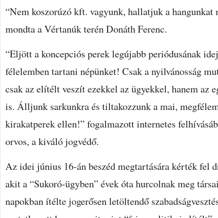
“Nem koszorúzó kft. vagyunk, hallatjuk a hangunkat 
mondta a Vértanúk terén Donáth Ferenc.
“Eljött a koncepciós perek legújabb periódusának ide
félelemben tartani népünket! Csak a nyilvánosság mu
csak az elítélt veszít ezekkel az ügyekkel, hanem az
is. Álljunk sarkunkra és tiltakozzunk a mai, megfélem
kirakatperek ellen!” fogalmazott internetes felhívás
orvos, a kiváló jogvédő.
Az idei június 16-án beszéd megtartására kérték fel dr
akit a “Sukoró-ügyben” évek óta hurcolnak meg társaiv
napokban ítélte jogerősen letöltendő szabadságvesztés