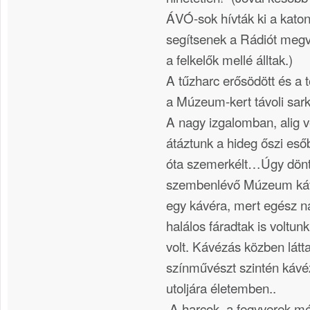
ÁVÓ-sok hívták ki a kato
segítsenek a Rádiót megv
a felkelők mellé álltak.)
A tűzharc erősödött és a 
a Múzeum-kert távoli sark
A nagy izgalomban, alig v
átáztunk a hideg őszi es
óta szemerkélt…Úgy dönt
szembenlévő Múzeum ká
egy kávéra, mert egész na
halálos fáradtak is voltun
volt. Kávézás közben lát
színművészt szintén kávéz
utoljára életemben..
.A harcok, a fegyverek m