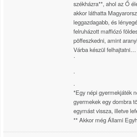
székházra**, ahol az Ő él
akkor láthatta Magyarorsz
leggazdagabb, és lényegé
felruházott maffiózó föld
pöffeszkedni, amint aran
Várba készül felhajtatni…
˙
.
.
*Egy népi gyermekjáték 
gyermekek egy dombra tö
egymást vissza, illetve le
** Akkor még Állami Egyh