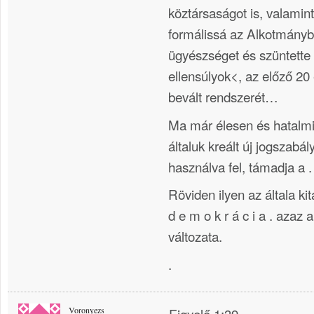
köztársaságot is, valamint 
formálissá az Alkotmányb
ügyészséget és szüntette
ellensúlyok<, az előző 2
bevált rendszerét…
Ma már élesen és hatalmi
általuk kreált új jogszabály
használva fel, támadja a . c
Röviden ilyen az általa kitalál
d e m o k r á c i a . azaz
változata.
.
Voronyezs
Figyelő 1:39