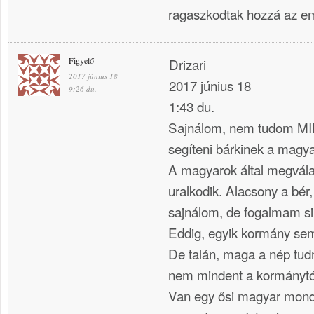
ragaszkodtak hozzá az e
Figyelő
Drizari
2017 június 18
2017 június 18
9:26 du.
1:43 du.
Sajnálom, nem tudom M
segíteni bárkinek a magy
A magyarok által megvála
uralkodik. Alacsony a bér,
sajnálom, de fogalmam sin
Eddig, egyik kormány sem
De talán, maga a nép tud
nem mindent a kormánytó
Van egy ősi magyar mondá