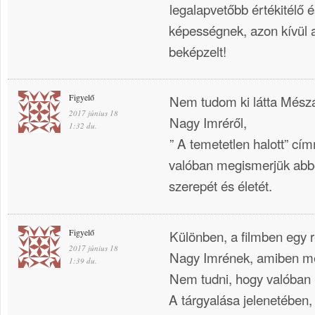
legalapvetőbb értékitélő 
képességnek, azon kívül 
beképzelt!
Figyelő
Nem tudom ki látta Mészá
2017 június 18
Nagy Imréről,
1:32 du.
” A temetetlen halott” cí
valóban megismerjük abbó
szerepét és életét.
Figyelő
Különben, a filmben egy
2017 június 18
Nagy Imrének, amiben megl
1:39 du.
Nem tudni, hogy valóban
A tárgyalása jelenetében,