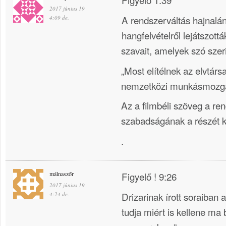
2017 június 19
A rendszerváltás hajnalá
4:09 de.
hangfelvételről lejátszott
szavait, amelyek szó szeri
„Most elítélnek az elvtár
nemzetközi munkásmozgal
Az a filmbéli szöveg a re
szabadságának a részét k
.
málnaszőr
Figyelő ! 9:26
2017 június 19
Drizarinak írott soraiban a
4:24 de.
tudja miért is kellene ma 