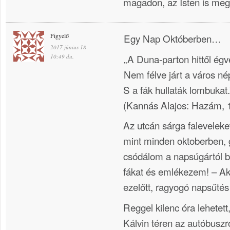
magadon, az Isten is meg
Figyelő
Egy Nap Októberben…
2017 június 18
„A Duna-parton hittől égv
10:49 du.
Nem félve járt a város né
S a fák hullaták lombukat.
(Kannás Alajos: Hazám, 
Az utcán sárga faleveleket
mint minden oktoberben,
csódálom a napsúgártól b
fákat és emlékezem! – Akk
ezelőtt, ragyogó napsűtés
Reggel kilenc óra lehetett
Kálvin téren az autóbusz