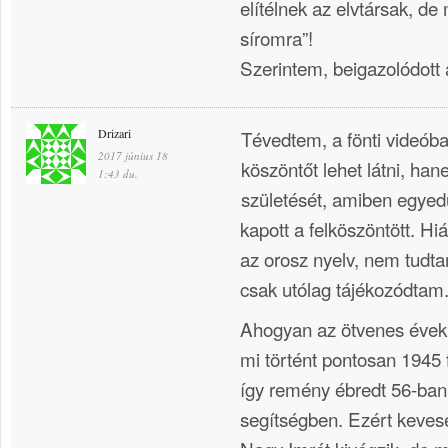
elítélnek az elvtársak, de
síromra”!
Szerintem, beigazolódott a
Drizari
Tévedtem, a fönti videób
2017 június 18
köszöntőt lehet látni, ha
1:43 du.
születését, amiben egyedu
kapott a felköszöntött. H
az orosz nyelv, nem tudta
csak utólag tájékozódtam
Ahogyan az ötvenes évek
mi történt pontosan 1945 
így remény ébredt 56-ban
segítségben. Ezért keves