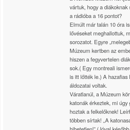
vártuk, hogy a diákoknak
a rádióba a 16 pontot?
Elmúlt már talán 10 óra is
lővéseket meghallottuk, 
sorozatot. Egyre „melegebb
Múzeum kertben az embere
hiszen a fegyvertelen di
sok.( Egy montreali isme
is itt lőtték le.) A hazafi
áldozatai voltak.
Váratlanúl, a Múzeum kör
katonák érkeztek, mi úgy 
hoztak a felkelőknek! Leírh
többen sírtak! „A katonas
hihetetlen!” (Jóval későb