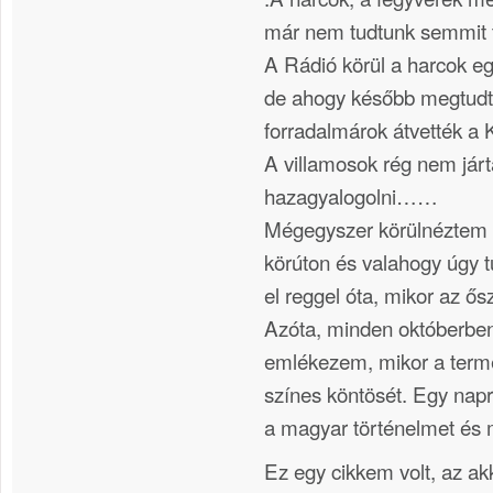
már nem tudtunk semmit t
A Rádió körül a harcok egé
de ahogy később megtudtu
forradalmárok átvették a 
A villamosok rég nem járta
hazagyalogolni……
Mégegyszer körülnéztem 
körúton és valahogy úgy t
el reggel óta, mikor az ős
Azóta, minden októberben
emlékezem, mikor a termés
színes köntösét. Egy napr
a magyar történelmet és m
Ez egy cikkem volt, az ak