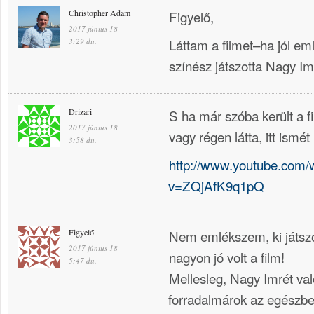
Christopher Adam
Figyelő,
2017 június 18
Láttam a filmet–ha jól em
3:29 du.
színész játszotta Nagy Im
Drizari
S ha már szóba került a fi
2017 június 18
vagy régen látta, itt ismé
3:58 du.
http://www.youtube.com/
v=ZQjAfK9q1pQ
Figyelő
Nem emlékszem, ki játszo
2017 június 18
nagyon jó volt a film!
5:47 du.
Mellesleg, Nagy Imrét va
forradalmárok az egészbe