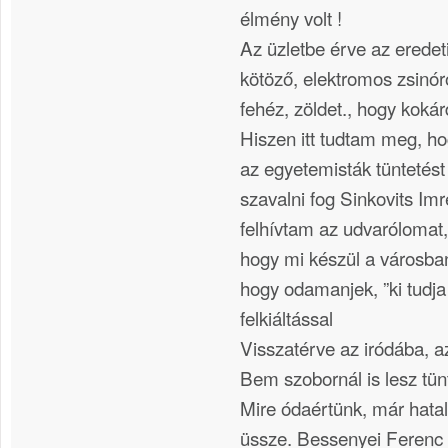
élmény volt !
Az üzletbe érve az eredet
kötöző, elektromos zsinóro
fehéz, zöldet., hogy kokár
Hiszen itt tudtam meg, ho
az egyetemisták tüntetés
szavalni fog Sinkovits Im
felhívtam az udvarólomat,
hogy mi készül a városban
hogy odamanjek, ”ki tudja 
felkiáltással
Visszatérve az iródába, a
Bem szobornál is lesz tü
Mire ódaértünk, már hata
üssze. Bessenyei Ferenc