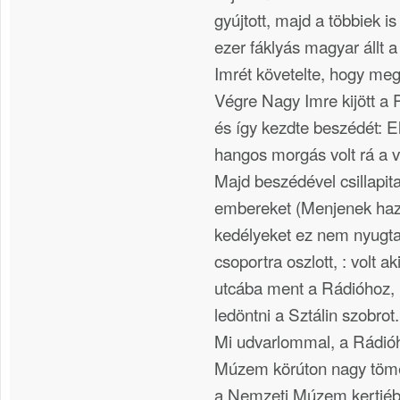
gyújtott, majd a többiek i
ezer fáklyás magyar állt 
Imrét követelte, hogy meg
Végre Nagy Imre kijött a 
és így kezdte beszédét: 
hangos morgás volt rá a v
Majd beszédével csillapita
embereket (Menjenek haz
kedélyeket ez nem nyugta
csoportra oszlott, : volt 
utcába ment a Rádióhoz,
ledöntni a Sztálin szobrot.
Mi udvarlommal, a Rádió
Múzem körúton nagy töme
a Nemzeti Múzem kertjéb