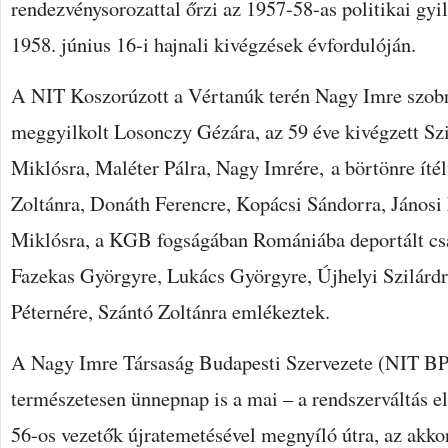
rendezvénysorozattal őrzi az 1957-58-as politikai gyi
1958. június 16-i hajnali kivégzések évfordulóján.
A NIT Koszorúzott a Vértanúk terén Nagy Imre szobrá
meggyilkolt Losonczy Gézára, az 59 éve kivégzett Sz
Miklósra, Maléter Pálra, Nagy Imrére, a börtönre ítél
Zoltánra, Donáth Ferencre, Kopácsi Sándorra, Jánosi 
Miklósra, a KGB fogságában Romániába deportált csal
Fazekas Györgyre, Lukács Györgyre, Újhelyi Szilárdr
Péternére, Szántó Zoltánra emlékeztek.
A Nagy Imre Társaság Budapesti Szervezete (NIT BP
természetesen ünnepnap is a mai – a rendszerváltás elő
56-os vezetők újratemetésével megnyíló útra, az akko