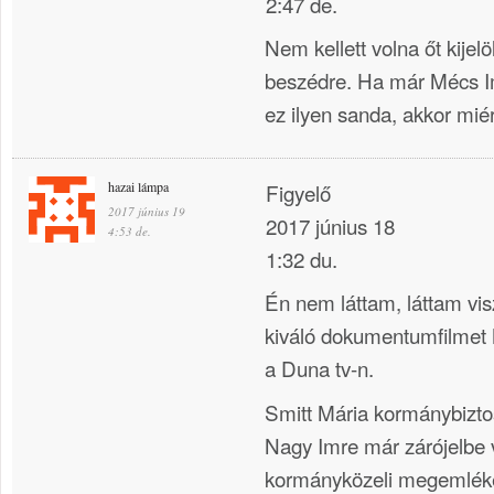
2:47 de.
Nem kellett volna őt kijelö
beszédre. Ha már Mécs Im
ez ilyen sanda, akkor miért
hazai lámpa
Figyelő
2017 június 19
2017 június 18
4:53 de.
1:32 du.
Én nem láttam, láttam vis
kiváló dokumentumfilmet 
a Duna tv-n.
Smitt Mária kormánybizt
Nagy Imre már zárójelbe 
kormányközeli megemlék