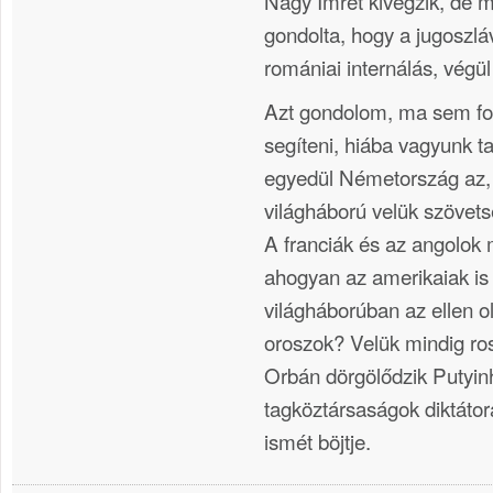
Nagy Imrét kivégzik, de 
gondolta, hogy a jugoszl
romániai internálás, végül 
Azt gondolom, ma sem fog
segíteni, hiába vagyunk t
egyedül Németország az, a
világháború velük szövets
A franciák és az angolok 
ahogyan az amerikaiak is
világháborúban az ellen ol
oroszok? Velük mindig ros
Orbán dörgölődzik Putyinh
tagköztársaságok diktátor
ismét böjtje.