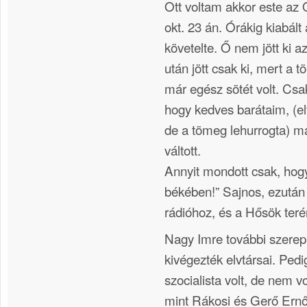
Ott voltam akkor este az
okt. 23 án. Órákig kiabál
követelte. Ő nem jött ki a
után jött csak ki, mert a
már egész sötét volt. Csa
hogy kedves barátaim, (e
de a tömeg lehurrogta) ma
váltott.
Annyit mondott csak, hog
békében!” Sajnos, ezután
rádióhoz, és a Hősök teré
Nagy Imre további szerepl
kivégezték elvtársai. Pedi
szocialista volt, de nem v
mint Rákosi és Gerő Ernő