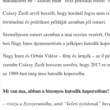
mutatkozott be – szavait mint “friss politikai elítélt” 
Császy Zsolt arról beszélt, hogy koránál fogva nem i
történelmi és politikusi példáját azonban jól ismeri.
Személyesen ismeri azonban a mai rezsim vezérét, Or
ben Nagy Imre újratemetésén a jelképes hatodik kopor
Nagy Imre és Orbán Viktor – fény és árnyék – az ő pél
szembe Császy Zsolt hosszan sorolva, hogy 2017-re 
az 1989-ben még üres hatodik koporsóba.
Mi van ma, abban a bizonyos hatodik koporsóban?
– vissza a Szovjetunióba, amit “keleti nyitásnak” bec