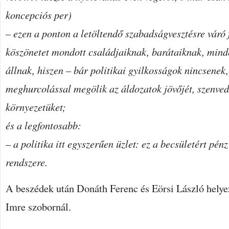
koncepciós per)
– ezen a ponton a letöltendő szabadságvesztésre váró fr
köszönetet mondott családjaiknak, barátaiknak, mind
állnak, hiszen – bár politikai gyilkosságok nincsenek
meghurcolással megölik az áldozatok jövőjét, szenvedé
környezetüket;
és a legfontosabb:
– a politika itt egyszerűen üzlet: ez a becsületért pén
rendszere.
A beszédek után Donáth Ferenc és Eörsi László helyez
Imre szobornál.