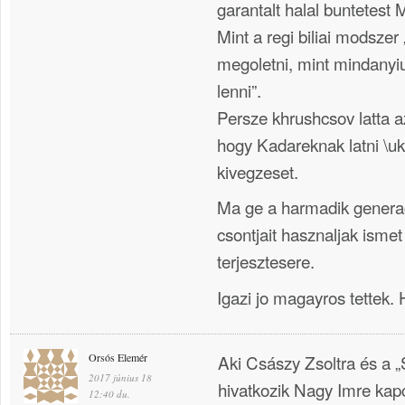
garantalt halal buntetest 
Mint a regi biliai modszer
megoletni, mint mindanyi
lenni”.
Persze khrushcsov latta azt
hogy Kadareknak latni \uk
kivegzeset.
Ma ge a harmadik generac
csontjait hasznaljak ismet 
terjesztesere.
Igazi jo magayros tettek
Orsós Elemér
Aki Császy Zsoltra és a 
2017 június 18
hivatkozik Nagy Imre kapc
12:40 du.