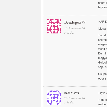
akarmi
legyen
Bendeguz79
KARIK
Maga v
2017 december 26
3:07 du.
Fogalm
szerzo
megkul
viselt 
De min
magyar
Goldol
sajat s
Csupan
egesz 
Boda Marcsi
Figyel
2017 december 26
Hidd e
3:18 du.
emberek