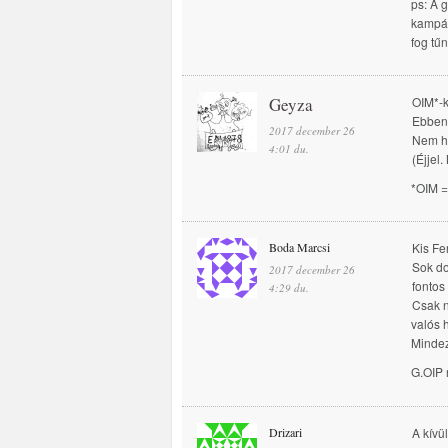
ps: A 
kampán
fog tűn
Geyza
OIM*-
Ebben 
2017 december 26
Nem h
4:01 du.
(Éjjel
*OIM =
Boda Marcsi
Kis Fe
Sok do
2017 december 26
fontos
4:29 du.
Csak n
valós h
Mindez
G.OIP
Drizari
A kívü