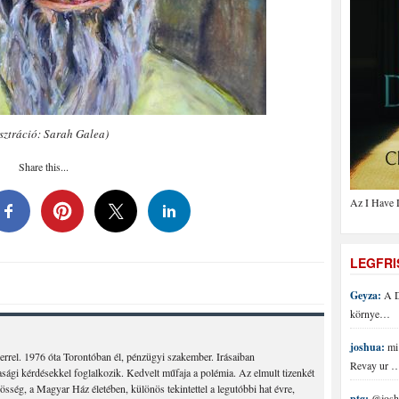
usztráció: Sarah Galea)
Share this...
Az I Have 
LEGFR
Geyza:
A D
környe…
joshua:
mi 
errel. 1976 óta Torontóban él, pénzügyi szakember. Irásaiban
Revay ur 
asági kérdésekkel foglalkozik. Kedvelt műfaja a polémia. Az elmult tizenkét
össég, a Magyar Ház életében, különös tekintettel a legutóbbi hat évre,
ptg:
@joshu