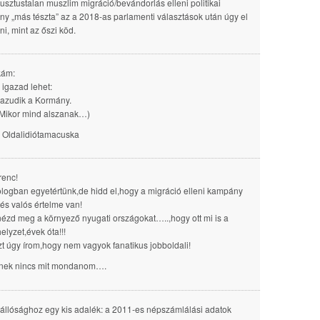
gusztustalan muszlim migráció/bevándorlás elleni politikai
y „más tészta” az a 2018-as parlamenti választások után úgy el
ni, mint az őszi köd.
kám:
igazad lehet:
azudik a Kormány.
. Mikor mind alszanak…)
 Oldalidiótamacuska
renc!
logban egyetértünk,de hidd el,hogy a migráció elleni kampány
 és valós értelme van!
ézd meg a környező nyugati országokat…..,hogy ott mi is a
elyzet,évek óta!!!
t úgy írom,hogy nem vagyok fanatikus jobboldali!
 nek nincs mit mondanom….
lállósághoz egy kis adalék: a 2011-es népszámlálási adatok