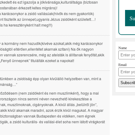
szkedett és ezt igazolja a jókívánsága,kulturáltsága (biztosan
stanában érkezett kétes migráns)!
 a karácsonykor a zsidó vallásúak(hívők és nem gyakorlók)
nt tisztelik az ünnepet,ugyanis Jézus zsidóként született…!
is ha keresztényként halt meg!!!)
a kormány nem hazudik(kivéve azokat,akik még karácsonykor
Name
alóságtól eltérően,ellentétet akarnak szítani) Na ők nagyon
n vannak szerencsére, még az ateisták is állítanak fenyőfát,akik
„Fenyő ünnepnek” titulálták ezeket a napokat!
Email
ünkben a zsidóság épp olyan kívülálló helyzetben van, mint a
mánság…”
őződésem (nem zsidóként és nem muszlimként), hogy a mai
országon nincs semmi néven nevezhető kirekesztése a
nak, muszlimoknak, cigányoknak. A kívül állás „belülről jön”,
 akik kívül akarnak maradni, azok érzik kívül magukat. A magyar
 biztonságban vannak Budapesten és vidéken, nem égnek
gák, a zsidó kulturális- és vallási-élet soha nem látott virágkorát