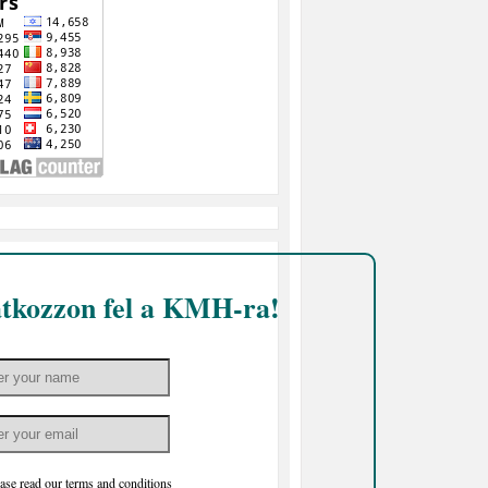
atkozzon fel a KMH-ra!
ase read our
terms and conditions