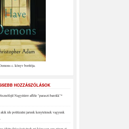
Demons c. könyv borítója.
ISSEBB HOZZÁSZÓLÁSOK
isznófejű Nagyúúrrr afféle "paraszt-barokk"*
akik ide politizalni jarunk kenytelenek vagyunk
…
a idióta fröcsögésének mi köze van egy régen el…