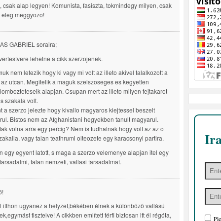
, csak alap legyen! Komunista, fasiszta, tokmindegy milyen, csak
 eleg meggyozo!
AS GABRIEL soraira;
ertestvere lehetne a cikk szerzojenek.
uk nem letezik hogy ki vagy mi volt az illeto akivel talalkozott a
 az utcan. Megitelik a maguk szelszoseges es kegyetlen
ombozteteseik alapjan. Csupan mert az illeto milyen fejtakarot
es szakala volt.
t a szerzo jelezte hogy kivallo magyaros kiejtessel beszelt
ul. Bistos nem az Afghanistani hegyekben tanult magyarul.
tak volna arra egy percig? Nem is tudhatnak hogy volt az az o
Ir
zakalla, vagy talan teathrumi olteozete egy karacsonyi partira.
 egy egyent latott, s maga a szerzo velemenye alapjan itel egy
tarsadalmi, talan nemzeti, vallasi tarsadalmat.
ő!
l itthon ugyanez a helyzet,békében élnek a különböző vallású
,egymást tisztelve! A cikkben említett férfi biztosan itt él régóta,
Ple