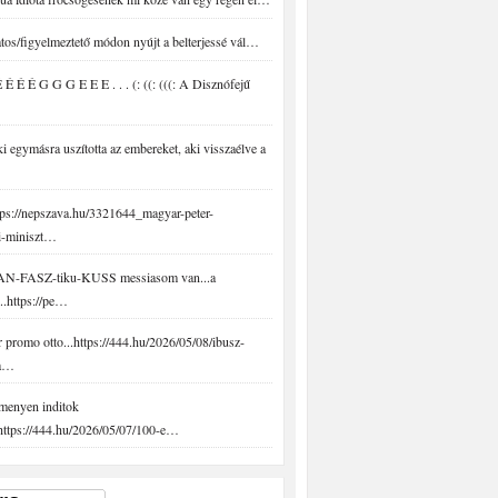
tos/figyelmeztető módon nyújt a belterjessé vál…
É É É G G G E E E . . . (: ((: (((: A Disznófejű
 egymásra uszította az embereket, aki visszaélve a
ps://nepszava.hu/3321644_magyar-peter-
i-miniszt…
N-FASZ-tiku-KUSS messiasom van...a
..https://pe…
promo otto...https://444.hu/2026/05/08/ibusz-
-a…
menyen inditok
.https://444.hu/2026/05/07/100-e…