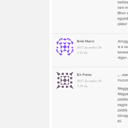
beille
nem mo
Itthon
egyará
(akkor 
Boda Marcsi
Amúgy 
is a v
2017 december 26
kevese
3:24 du.
régen 
Kis Ferenc
„…eset
muzul
2017 december 26
3:29 du.
Meggy
Magyar
zsidók
vagyis
zsidók
zsinagó
éli.