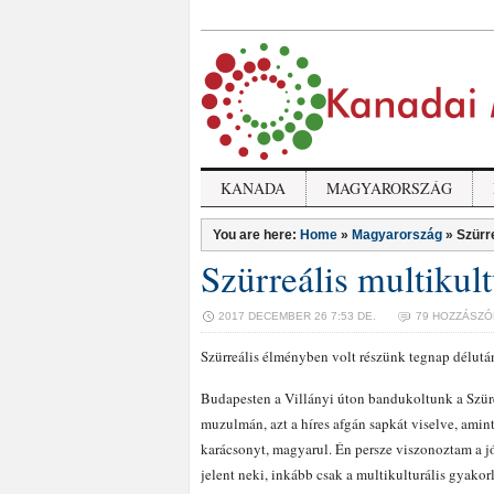
KANADA
MAGYARORSZÁG
You are here:
Home
»
Magyarország
»
Szürr
Szürreális multiku
2017 DECEMBER 26 7:53 DE.
79 HOZZÁSZÓ
Szürreális élményben volt részünk tegnap délutá
Budapesten a Villányi úton bandukoltunk a Szüret
muzulmán, azt a híres afgán sapkát viselve, amin
karácsonyt, magyarul. Én persze viszonoztam a j
jelent neki, inkább csak a multikulturális gyakor