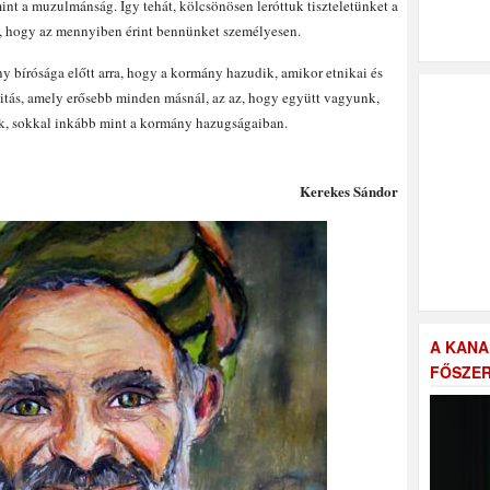
int a muzulmánság. Így tehát, kölcsönösen leróttuk tiszteletünket a
ra, hogy az mennyiben érint bennünket személyesen.
 bírósága előtt arra, hogy a kormány hazudik, amikor etnikai és
itás, amely erősebb minden másnál, az az, hogy együtt vagyunk,
nk, sokkal inkább mint a kormány hazugságaiban.
Kerekes Sándor
A KANA
FŐSZER