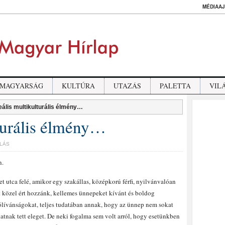
MÉDIAAJ
MAGYARSÁG
KULTÚRA
UTAZÁS
PALETTA
VIL
eális multikulturális élmény…
lturális élmény…
LÁS
n.
 utca felé, amikor egy szakállas, középkorú férfi, nyilvánvalóan
t közel ért hozzánk, kellemes ünnepeket kívánt és boldog
ólívánságokat, teljes tudatában annak, hogy az ünnep nem sokat
latnak tett eleget. De neki fogalma sem volt arról, hogy esetünkben