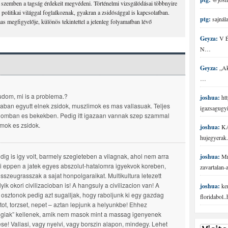
l szemben a tagság érdekeit megvédeni. Történelmi vizsgálódásai többnyire
politikai világgal foglalkoznak, gyakran a zsidósággal is kapcsolatban.
ptg:
sajnála
s megfigyelője, különös tekintettel a jelenleg folyamatban lévő
Geyza:
V É 
N…
Geyza:
„Aki
…
dom, mi is a problema.?
joshua:
htt
ban egyutt elnek zsidok, muszlimok es mas vallasuak. Teljes
igazsagugy
omban es bekekben. Pedig itt igazaan vannak szep szammal
mok es zsidok.
joshua:
KA
hujegyerak.
dig is igy volt, barmely szegleteben a vilagnak, ahol nem arra
joshua:
Mr 
i eppen a jatek egyes abszolut-hatalomra igyekvok koreben,
zavartalan
sszeugrasszak a sajat honpolgaraikat. Multikultura letezett
yik okori civilizacioban is! A hangsuly a civilizacion van! A
joshua:
ke
 osztonok pedig azt sugalljak, hogy raboljunk ki egy gazdag
floridabol.
tot, torzset, nepet – aztan lepjunk a helyunkbe! Ehhez
ogiak” kellenek, amik nem masok mint a massag igenyenek
tese! Vallasi, vagy nyelvi, vagy borszin alapon, mindegy. Lehet