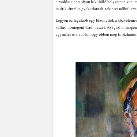
a zsidóság épp olyan kívülálló helyzetben van, m
multikulturális gyakorlatnak, tekintet nélkül ar
Legyen ez legalább egy bizonyíték a közvélemény
vallási homogenitásról beszél. Az igazi homogen
egymásra utalva, és, hogy ebben meg is bízhatu