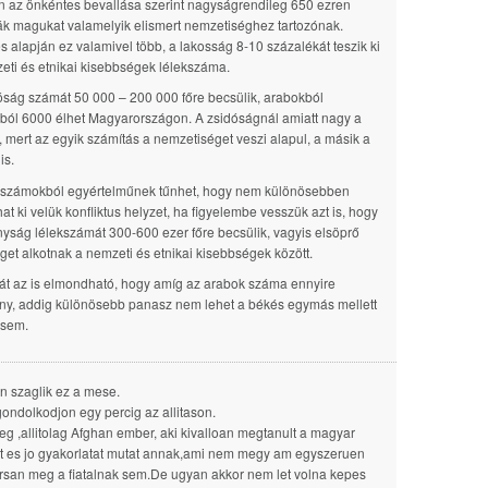
n az önkéntes bevallása szerint nagyságrendileg 650 ezren
ták magukat valamelyik elismert nemzetiséghez tartozónak.
s alapján ez valamivel több, a lakosság 8-10 százalékát teszik ki
eti és etnikai kisebbségek lélekszáma.
óság számát 50 000 – 200 000 főre becsülik, arabokból
ból 6000 élhet Magyarországon. A zsidóságnál amiatt nagy a
, mert az egyik számítás a nemzetiséget veszi alapul, a másik a
is.
i számokból egyértelműnek tűnhet, hogy nem különösebben
at ki velük konfliktus helyzet, ha figyelembe vesszük azt is, hogy
nyság lélekszámát 300-600 ezer főre becsülik, vagyis elsöprő
get alkotnak a nemzeti és etnikai kisebbségek között.
hát az is elmondható, hogy amíg az arabok száma ennyire
ny, addig különösebb panasz nem lehet a békés egymás mellett
 sem.
 szaglik ez a mese.
ondolkodjon egy percig az allitason.
eg ,allitolag Afghan ember, aki kivalloan megtanult a magyar
t es jo gyakorlatat mutat annak,ami nem megy am egyszeruen
rsan meg a fiatalnak sem.De ugyan akkor nem let volna kepes