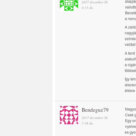
alapjá
2017 december 26
vallot
4:31 du.
Becslé
a nemz
A zsid
nagyjá
szórás
vallást 
A fent
alakulh
a cigá
többsé
Így te
alacso
élésre
Bendeguz79
Nagyon
Csak g
2017 december 26
Egy or
7:36 du.
nyelve
es gyo