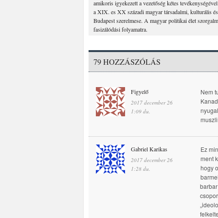
amikoris igyekezett a vezetőség kétes tevékenységéve
a XIX. es XX századi magyar társadalmi, kulturális és 
Budapest szerelmese. A magyar politikai élet szorgalma
fasizálódási folyamatra.
79 HOZZÁSZÓLÁS
Figyelő
Nem tu
Kanada
2017 december 26
nyugal
1:09 du.
muszli
Gabriel Karikas
Ez min
ment k
2017 december 26
hogy o
1:28 du.
barmel
barbar
csopor
„ideol
felkel