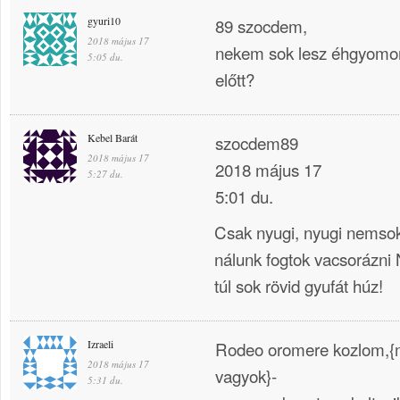
gyuri10
89 szocdem,
2018 május 17
nekem sok lesz éhgyomorr
5:05 du.
előtt?
Kebel Barát
szocdem89
2018 május 17
2018 május 17
5:27 du.
5:01 du.
Csak nyugi, nyugi nems
nálunk fogtok vacsorázni 
túl sok rövid gyufát húz!
Izraeli
Rodeo oromere kozlom,{m
2018 május 17
vagyok}-
5:31 du.