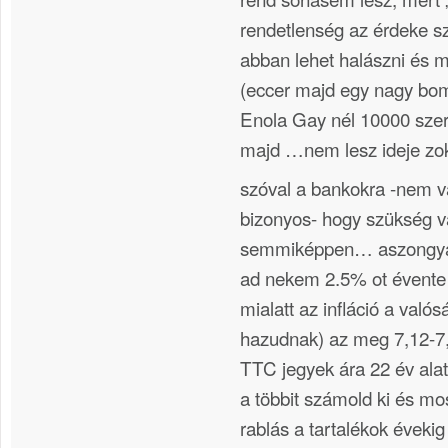
rendetlenség az érdeke sz
abban lehet halászni és m
(eccer majd egy nagy bo
Enola Gay nél 10000 szer
majd …nem lesz ideje zok
szóval a bankokra -nem 
bizonyos- hogy szükség v
semmiképpen… aszongya a
ad nekem 2.5% ot évente 
mialatt az infláció a val
hazudnak) az meg 7,12-7
TTC jegyek ára 22 év alat
a többit számold ki és m
rablás a tartalékok éveki