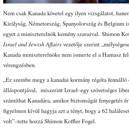
Nem csak Kanada követel egy ilyen vizsgálatot, hane
Királyság, Németország, Spanyolország és Belgium i
egyet a miniszterelnök kemény szavaival. Shimon Kof
Israel and Jewish Affairs
vezetője szerint „mélységes
Kanada miniszterelnöke nem ismerte el a Hamasz fel
vérengzésben.
„Ez szembe megy a kanadai kormány régóta fennálló 
álláspontjával, miszerint Izrael–egy szövetséges lib
számíthat Kanadára, amikor biztonságát fenyegetés é
figyelmen kívül hagyja azt a tényt, hogy a 62 haláles
volt”–tette hozzá Shimon Koffler Fogel.