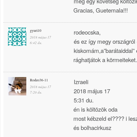
meg egy kovetseg koltozi
Gracias, Guetemala!!!
gyuri10
rodeocska,
2018 május 17
és ez így megy országról
6:42 du.
kiskomám,a”barátaiddal” e
rághatjátok a körmeiteket.
Rodeo36-11
Izraeli
2018 május 17
2018 május 17
7:20 du.
5:31 du.
én is költözök oda
most kébzeld el???? i les
és bolhacirkusz