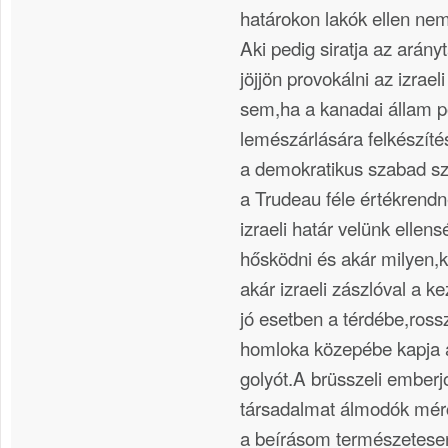
határokon lakók ellen ne
Aki pedig siratja az arány
jöjjön provokálni az izrae
sem,ha a kanadai állam po
lemészárlására felkészíté
a demokratikus szabad sz
a Trudeau féle értékrend
izraeli határ velünk ellen
hősködni és akár milyen,
akár izraeli zászlóval a ke
jó esetben a térdébe,ros
homloka közepébe kapja
golyót.A brüsszeli emberjo
társadalmat álmodók mérc
a beírásom természetese