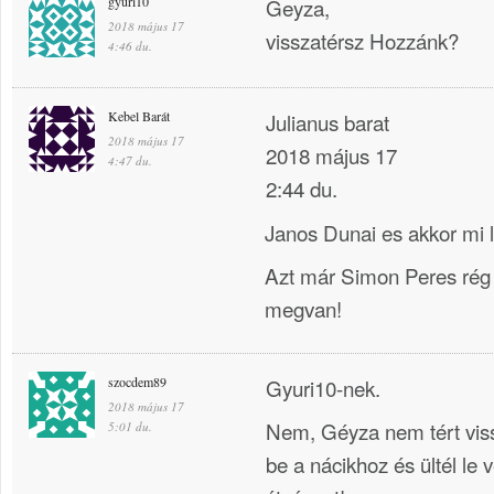
gyuri10
Geyza,
2018 május 17
visszatérsz Hozzánk?
4:46 du.
Kebel Barát
Julianus barat
2018 május 17
2018 május 17
4:47 du.
2:44 du.
Janos Dunai es akkor mi l
Azt már Simon Peres rég 
megvan!
szocdem89
Gyuri10-nek.
2018 május 17
Nem, Géyza nem tért viss
5:01 du.
be a nácikhoz és ültél le 