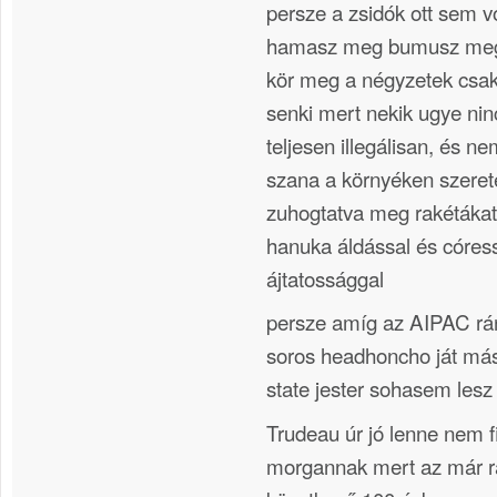
persze a zsidók ott sem v
hamasz meg bumusz meg 
kör meg a négyzetek csak
senki mert nekik ugye nin
teljesen illegálisan, és n
szana a környéken szeret
zuhogtatva meg rakétákat
hanuka áldással és córes
ájtatossággal
persze amíg az AIPAC rán
soros headhoncho ját má
state jester sohasem lesz
Trudeau úr jó lenne nem f
morgannak mert az már rá