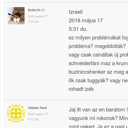
Rodeo36-11
Izraeli
2018 május 17
2018 május 17
7:24 du.
5:31 du.
ez milyen problémákat fo
probléma? megoldották?
vagy csak csináltak új pr
schneiderfáni maz a krum
buziniccshenker az meg a
ők csak tuggyák? vagy ne
rohadt izék
Julianus barat
Jaj itt van az en baratom
2018 május 17
vagyunk mi rokonok? Min
8:12 du.
mint neked. Ja ez a pasi 