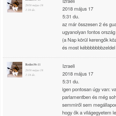
Izraeli
2018 május 18
2018 május 17
1:10 de.
5:31 du.
az már összesen 2 és g
ugyanolyan fontos ország
(a Nap körül kerengők közö
és most kébbbbbbbzelde
Rodeo36-11
Izraeli
2018 május 18
2018 május 17
1:18 de.
5:31 du.
igen pontosan úgy van: v
parlamentben és még so
semmiről sem megállapod
hogy ők a világegyetem l