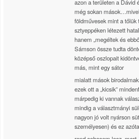
azon a területen a Dávid é
még sokan mások…mivel
földművesek mint a tőlük 
sztyeppéken létezett ha
hanem „megéltek és ebbő
Sámson össze tudta dönten
középső oszlopait kidöntv
más, mint egy sátor
mialatt mások birodalmaka
ezek ott a „kicsik” mindenf
márpedig ki vannak válas
mindig a választmányi sü
nagyon jó volt nyárson sü
személyesen) és ez azóta
rend sohasem lesz, mert „