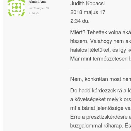
Almási Ama
Judith Kopacsi
2018 május 18
2018 május 17
3:26 de.
2:34 du.
Miért? Tehettek volna a
hiszem. Valahogy nem akar
halálos itéletüket, és igy
Már mint természetesen I
____________________
Nem, konkrétan most nem
De hadd kérdezzek rá a l
a követségeket melyik ors
mi a bánat jelentősége va
Erre a presztizskérdésre 
buzgalommal ráharap. És