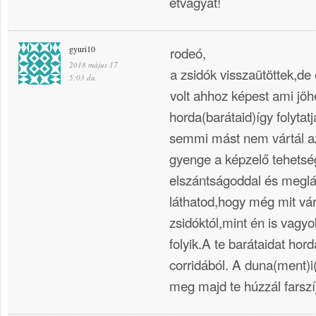
étvágyat!
gyuri10
rodeó,
2018 május 17
a zsidók visszaütöttek,de
5:03 du.
volt ahhoz képest ami jöhe
horda(barátaid)így folyta
semmi mást nem vártál a
gyenge a képzelő tehetsé
elszántságoddal és megl
láthatod,hogy még mit vár
zsidóktól,mint én is vagyo
folyik.A te barátaidat hor
corridából. A duna(ment)
meg majd te húzzál farszíj