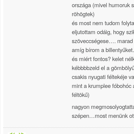
országa (mivel humoruk 
röhögtek)
és most nem tudom folytat
eljutottam odáig, hogy szi
szöveccségese…. marad 
amíg bírom a billentyűke
és miért fontos? kelet nél
kébbbbzeld el a gömbölyű
csakis nyugati féltekéje 
mint a krumplee fóbohóc a
féltökű)
nagyon megmosolyogtatt
szépen…most menünk ott