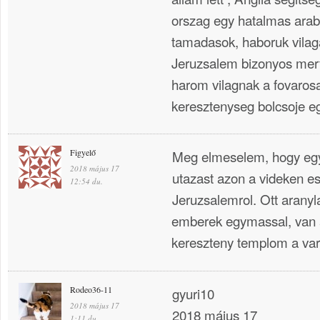
orszag egy hatalmas arab
tamadasok, haboruk vilag
Jeruzsalem bizonyos merte
harom vilagnak a fovarosa
keresztenyseg bolcsoje e
Figyelő
Meg elmeselem, hogy egy
2018 május 17
utazast azon a videken e
12:54 du.
Jeruzsalemrol. Ott arany
emberek egymassal, van a
kereszteny templom a va
Rodeo36-11
gyuri10
2018 május 17
2018 május 17
1:11 du.