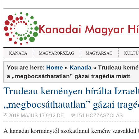
KANADA
MAGYARORSZÁG
MAGYARSÁG
KULTÚ
You are here:
Home
»
Kanada
»
Trudeau kemény
a „megbocsáthatatlan” gázai tragédia miatt
Trudeau keményen bírálta Izrael
„megbocsáthatatlan” gázai tragé
2018 MÁJUS 17 9:12 DE.
151 HOZZÁSZÓLÁS
A kanadai kormánytól szokatlanul kemény szavakkal b