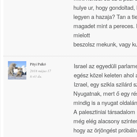
hulye ur, hogy gondoltad, 
legyen a hazaja? Tan a ti
magadet mint a pereces. 
mielott
beszolsz mekunk, vagy k
Pityi Palkó
Israel az egyedüli parlam
2018 május 17
egész közel keleten ahol a
8:43 du.
Izrael, egy szikla szilárd
Nyugatnak, mert ő egy ré
mindig is a nyugat oldalán
A palesztiniai társadalom p
még elég alacsony szinte
hogy az örjöngést próbál