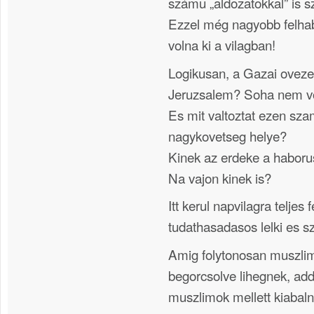
számu „aldozatokkal” is s
Ezzel még nagyobb felhab
volna ki a vilagban!
Logikusan, a Gazai oveze
Jeruzsalem? Soha nem vo
Es mit valtoztat ezen sz
nagykovetseg helye?
Kinek az erdeke a haborus
Na vajon kinek is?
Itt kerul napvilagra teljes
tudathasadasos lelki es sz
Amig folytonosan muszlim
begorcsolve lihegnek, add
muszlimok mellett kiabaln