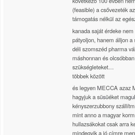
következő 100 évben nem 
(feasible) a csővezeték a
támogatás nélkül az egész 
kanada saját érdeke nem 
pátyoljon, hanem álljon a
déli szomszéd pharma váll
máshonnan és olcsóbban 
szükségleteket…
többek között
és legyen MECCA azaz 
hagyjuk a süsüéket magu
kényszerzubbony szállít
mint anno a magyar kormá
hullazsákokat csak arra ke
mindegyik a jó címre men