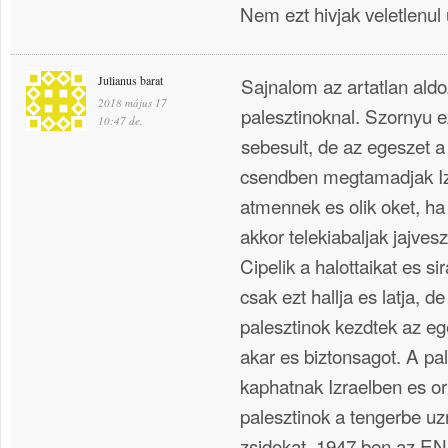
Nem ezt hivjak veletlenul
Julianus barat
Sajnalom az artatlan aldo
2018 május 17
palesztinoknal. Szornyu e
10:47 de.
sebesult, de az egeszet a
csendben megtamadjak Izr
atmennek es olik oket, ha
akkor telekiabaljak jajvesz
Cipelik a halottaikat es s
csak ezt hallja es latja, 
palesztinok kezdtek az ege
akar es biztonsagot. A pa
kaphatnak Izraelben es or
palesztinok a tengerbe uz
zsidokat. 1947 ben az EN