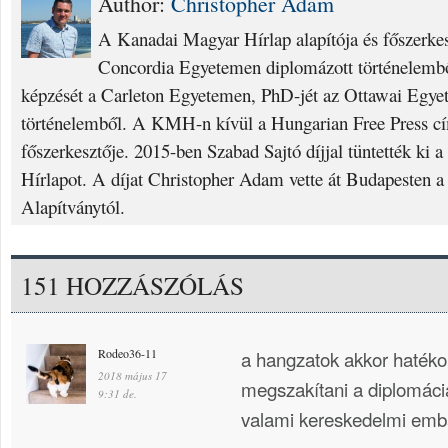
Author:
Christopher Adam
A Kanadai Magyar Hírlap alapítója és főszerke
Concordia Egyetemen diplomázott történelembő
képzését a Carleton Egyetemen, PhD-jét az Ottawai Egyet
történelemből. A KMH-n kívül a Hungarian Free Press cí
főszerkesztője. 2015-ben Szabad Sajtó díjjal tüntették ki
Hírlapot. A díjat Christopher Adam vette át Budapesten a
Alapítványtól.
151 HOZZÁSZÓLÁS
Rodeo36-11
a hangzatok akkor hatékon
2018 május 17
megszakítani a diplomáci
9:31 de.
valami kereskedelmi emb