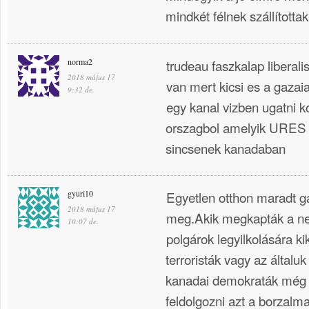
mindkét félnek szállítottak
norma2
trudeau faszkalap liberali
2018 május 17
van mert kicsi es a gazai
9:32 de.
egy kanal vizben ugatni k
orszagbol amelyik URES 
sincsenek kanadaban
gyuri10
Egyetlen otthon maradt gá
2018 május 17
meg.Akik megkapták a neki
10:07 de.
polgárok legyilkolására k
terroristák vagy az általuk
kanadai demokraták még 
feldolgozni azt a borzalma