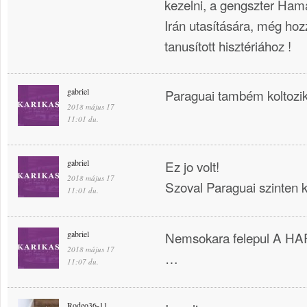
kezelni, a gengszter Hama
Irán utasítására, még hoz
tanusított hisztériához !
gabriel
Paraguai também koltozik
2018 május 17
11:01 du.
gabriel
Ez jo volt!
2018 május 17
Szoval Paraguai szinten k
11:01 du.
gabriel
Nemsokara felepul A
2018 május 17
…
11:07 du.
Rodeo36-11