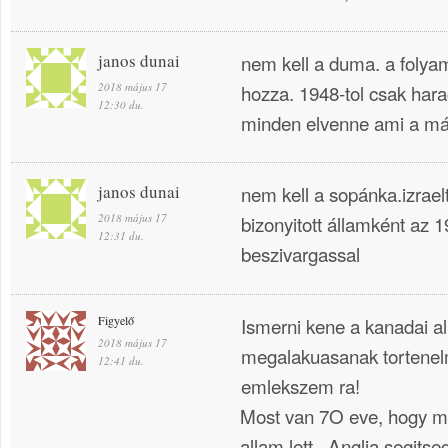
janos dunai
nem kell a duma. a folya
2018 május 17
hozza. 1948-tol csak hara
12:30 du.
minden elvenne ami a má
janos dunai
nem kell a sopánka.izrael
2018 május 17
bizonyitott államként az
12:31 du.
beszivargassal
Figyelő
Ismerni kene a kanadai al
2018 május 17
megalakuasanak tortenel
12:41 du.
emlekszem ra!
Most van 7O eve, hogy me
allam lett , Anglia segitse