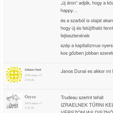
„új áron” adják, hogy a k
happy…
és a szarból is olajat akar
hogy új és felújítható fenn
fejlesztenének
szép a kapitalizmus nyer
kos gőzben jobban szere
Julianus barat
Janos Dunai es akkor mi l
2018 május 17
2:44 du.
Geyza
Trudeau szerint tehát
2018 május 17
IZRAELNEK TŰRNI KEL
3:21 du.
VÉRSZOMJAS DISZN