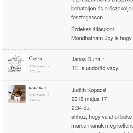
behatoljon és erőszakoljon
fosztogasson.
Érdekes álláspont.
Mondhatnám úgy is hogy 
Geyza
Janos Dunai :
2018 május 17
TE is undorító vagy.
3:22 du.
Rodeo36-11
Judith Kopacsi
2018 május 17
2018 május 17
3:49 du.
2:34 du.
ahhoz, hogy valahol béke 
marcankának meg kellene