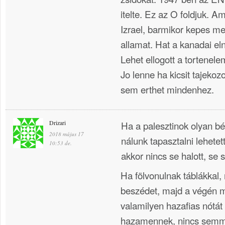
itelte. Ez az O foldjuk. A
Izrael, barmikor kepes m
allamat. Hat a kanadai el
Lehet ellogott a tortenele
Jo lenne ha kicsit tajekoz
sem erthet mindenhez.
Drizari
Ha a palesztinok olyan bé
2018 május 17
nálunk tapasztalni lehetet
10:53 de.
akkor nincs se halott, se 
Ha fölvonulnak táblákkal
beszédet, majd a végén 
valamilyen hazafias nótát
hazamennek, nincs semmi 