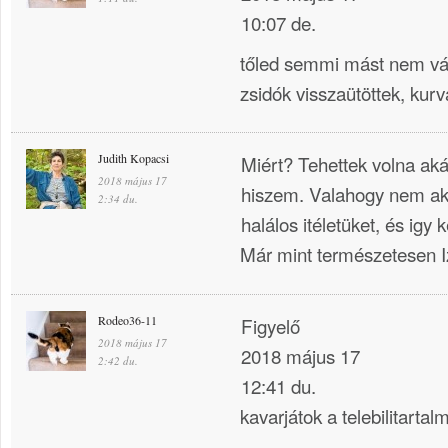
10:07 de.
tőled semmi mást nem v
zsidók visszaütöttek, ku
Judith Kopacsi
Miért? Tehettek volna a
2018 május 17
hiszem. Valahogy nem akar
2:34 du.
halálos itéletüket, és igy
Már mint természetesen I
Rodeo36-11
Figyelő
2018 május 17
2018 május 17
2:42 du.
12:41 du.
kavarjátok a telebilitarta