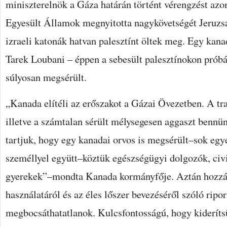
miniszterelnök a Gáza határán történt vérengzést azo
Egyesült Államok megnyitotta nagykövetségét Jeruzs
izraeli katonák hatvan palesztínt öltek meg. Egy kana
Tarek Loubani – éppen a sebesült palesztínokon próbál
súlyosan megsérült.
„Kanada elítéli az erőszakot a Gázai Övezetben. A tra
illetve a számtalan sérült mélysegesen aggaszt bennü
tartjuk, hogy egy kanadai orvos is megsérült–sok egy
személlyel együtt–köztük egészségügyi dolgozók, civi
gyerekek”–mondta Kanada kormányfője. Aztán hozzáte
használatáról és az éles lőszer bevezéséről szóló ripo
megbocsáthatatlanok. Kulcsfontosságú, hogy kiderít