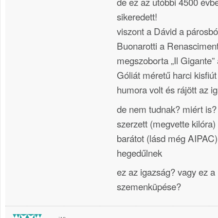
de ez az utóbbi 4500 év
sikeredett!
viszont a Dávid a párosbó
Buonarotti a Renasciment
megszoborta „Il Gigante”
Góliát méretű harci kisfiút
humora volt és rájött az i
de nem tudnak? miért is?
szerzett (megvette kilóra
barátot (lásd még AIPAC)
hegedűlnek
ez az igazság? vagy ez a
szemenküpése?