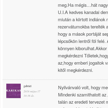
meg.Ha mégis…hát nagyo
U.I.A kedves kanadai dem
miután a kiirtott indiánok
rezervátumokba terelték 
hogy a mások portáját se
lépcsőkön lentről föl felé. 
könnyen kiborulhat.Akkor
megkérdezni Tőletek,hogy 
az,hogy emberi jogaitok 
kitől megkérdezni.
gabriel
Nyilvánvaló volt, hogy me
2018 május 17
Mindenki szamithatott az „
10:36 de.
talán az eredeti tervezet