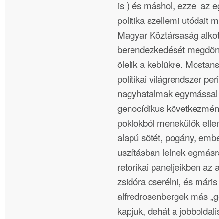
is ) és máshol, ezzel az e
politika szellemi utódait 
Magyar Köztársaság alk
berendezkedését megdönt
ölelik a keblükre. Mostan
politikai világrendszer peri
nagyhatalmak egymással 
genocídikus következmény
poklokból menekülők elleni
alapú sötét, pogány, embe
uszításban lelnek egmásr
retorikai paneljeikben az
zsidóra cserélni, és máris
alfredrosenbergek más „g
kapjuk, dehát a jobboldali