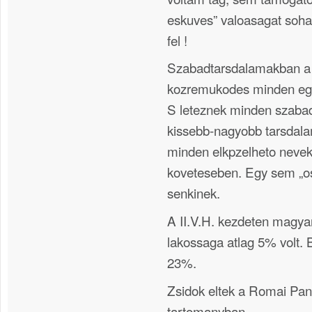
eskuves” valoasagat soha
fel !
Szabadtarsdalamakban a
kozremukodes minden egy
S leteznek minden szaba
kissebb-nagyobb tarsdala
minden elkpzelheto nevek
koveteseben. Egy sem „o
senkinek.
A II.V.H. kezdeten magyar
lakossaga atlag 5% volt. 
23%.
Zsidok eltek a Romai Pan
tartomanyban.