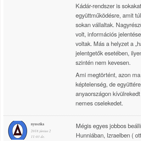
Kádár-rendszer is sokakat
együttműködésre, amit túl
sokan vállaltak. Nagyrész
volt, információs jelent
voltak. Más a helyzet a „h
jelentgetők esetében, ily
szintén nem kevesen.
Ami megtörtént, azon ma 
képtelenség, de együttére
anyaországon kívülrekedt
nemes cselekedet.
nyuszika
Mégis egyes jobbos beállí
2018 június 2
Hunniában, Izraelben ( o
11:03 de.