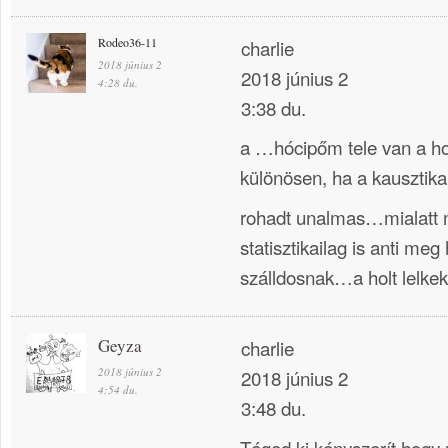
Rodeo36-11
charlie
2018 június 2
2018 június 2
4:28 du.
3:38 du.
a …hócipőm tele van a holl
különösen, ha a kausztika 
rohadt unalmas…mialatt 
statisztikailag is anti meg
szálldosnak…a holt lelkek
Geyza
charlie
2018 június 2
2018 június 2
4:54 du.
3:48 du.
Téged ki kényszerít hogy