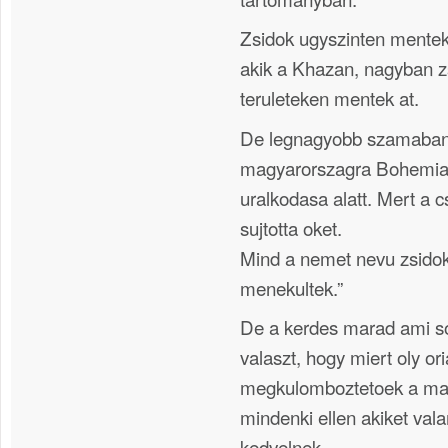
Zsidok ugyszinten mentek
akik a Khazan, nagyban z
teruleteken mentek at.
De legnagyobb szamaban 
magyarorszagra Bohemiab
uralkodasa alatt. Mert a c
sujtotta oket.
Mind a nemet nevu zsidok
menekultek.”
De a kerdes marad ami s
valaszt, hogy miert oly o
megkulomboztetoek a mag
mindenki ellen akiket va
kedvelnek.