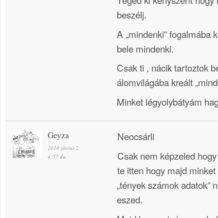
beszélj.
A „mindenki” fogalmába k
bele mindenki.
Csak ti , nácik tartoztok 
álomvilágába kreált „mind
Minket légyolybátyám hagy
Geyza
Neocsárli
2018 június 2
Csak nem képzeled hogy 
4:57 du.
te itten hogy majd minket 
„tények számok adatok” n
eszed.