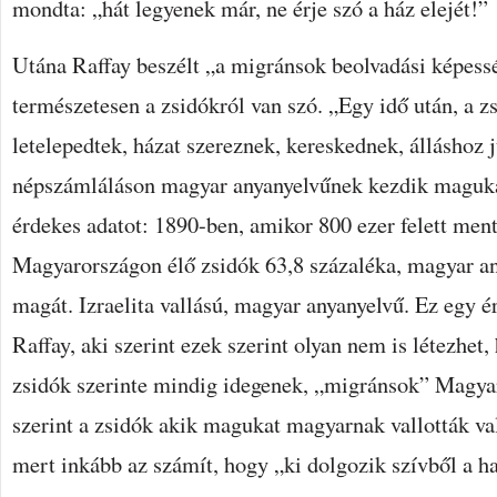
mondta: „hát legyenek már, ne érje szó a ház elejét!”
Utána Raffay beszélt „a migránsok beolvadási képesség
természetesen a zsidókról van szó. „Egy idő után, a 
letelepedtek, házat szereznek, kereskednek, álláshoz 
népszámláláson magyar anyanyelvűnek kezdik magukat
érdekes adatot: 1890-ben, amikor 800 ezer felett men
Magyarországon élő zsidók 63,8 százaléka, magyar 
magát. Izraelita vallású, magyar anyanyelvű. Ez egy
Raffay, aki szerint ezek szerint olyan nem is létezhet
zsidók szerinte mindig idegenek, „migránsok” Magya
szerint a zsidók akik magukat magyarnak vallották v
mert inkább az számít, hogy „ki dolgozik szívből a ha