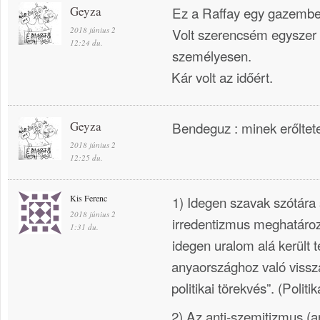
Geyza
Ez a Raffay egy gazembe
2018 június 2
Volt szerencsém egyszer t
12:24 du.
személyesen.
Kár volt az időért.
Geyza
Bendeguz : minek erőltet
2018 június 2
12:25 du.
Kis Ferenc
1) Idegen szavak szótára 
2018 június 2
irredentizmus meghatározá
1:31 du.
idegen uralom alá került t
anyaországhoz való vissz
politikai törekvés”. (Politik
2) Az anti-szemitizmus (a