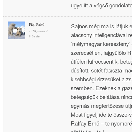
ugye itt a végső gondolat
Pityi Palkó
Sajnos még ma is látjuk e
2018 június 2
alacsony inteligenciával 
9:04 du.
‘mélymagyar keresztény‘ 
szerecsétlen, fajgyűlölő R
útfélen kifröccsentik, beteg
dúsított, sötét fasiszta m
kisebbségi érzesüket a zsi
szemben. Ezeknek a gaz
betegségük belátása ninc
egymás megfertőzése útj
Most figyelj ide te össze
Raffay Ernő – te nyomoré
sötétség – te !