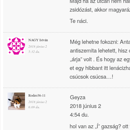
Majd ha az utcán nem hallo
zsidózást, akkor magyará
Te náci.
NAGY István
Még lehetne fokozni: Antal
2018 június 2
antiszemita lehetett, his
5:32 du.
„árja” volt . És hogy az e
et egy hibbant itt lenácizh
csúcsok csúcsa…!
Rodeo36-11
Geyza
2018 június 2
2018 június 2
6:09 du.
4:54 du.
hol van az „Í” gazság? ott