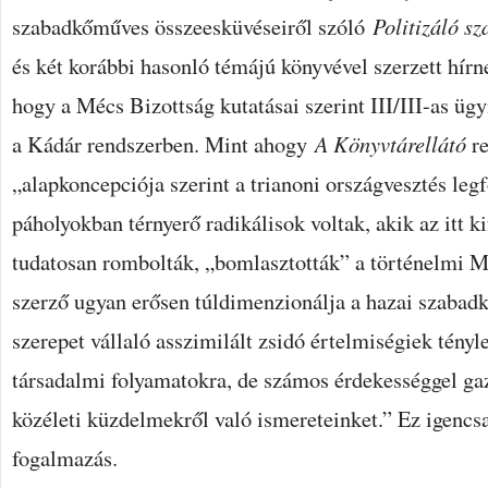
szabadkőműves összeesküvéseiről szóló
Politizáló 
és két korábbi hasonló témájú könyvével szerzett hírnev
hogy a Mécs Bizottság kutatásai szerint III/III-as üg
a Kádár rendszerben. Mint ahogy
A Könyvtárellátó
re
„alapkoncepciója szerint a trianoni országvesztés leg
páholyokban térnyerő radikálisok voltak, akik az itt k
tudatosan rombolták, „bomlasztották” a történelmi
szerző ugyan erősen túldimenzionálja a hazai szabadk
szerepet vállaló asszimilált zsidó értelmiségiek tényl
társadalmi folyamatokra, de számos érdekességgel gaz
közéleti küzdelmekről való ismereteinket.” Ez igencs
fogalmazás.