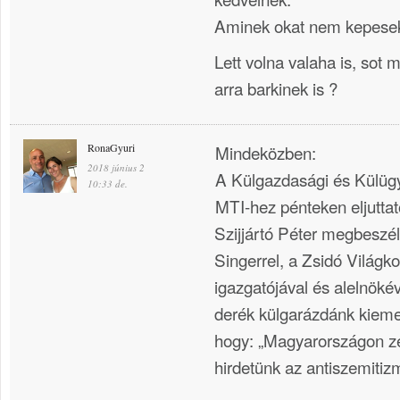
Aminek okat nem kepese
Lett volna valaha is, sot
arra barkinek is ?
RonaGyuri
Mindeközben:
2018 június 2
A Külgazdasági és Külüg
10:33 de.
MTI-hez pénteken eljuttat
Szijjártó Péter megbeszélé
Singerrel, a Zsidó Világk
igazgatójával és alelnöké
derék külgarázdánk kieme
hogy: „Magyarországon zé
hirdetünk az antiszemiti