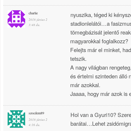
charlie
nyuszika, téged ki kénysz
2018 június 2
stadionlelátói…a fasizmus
3:48 du.
tömegbázisát jelentő rea
magyarokkal foglalkozz?
Felejts már el minket, ha
tetszik.
A nagy világban rengeteg,
és értelmi szinteden álló 
már azokkal.
Jaaaa, hogy már azok is e
szocdem89
Hol van a Gyuri10? Szeret
2018 június 2
barátai…Lehet zsidómigr
4:16 du.