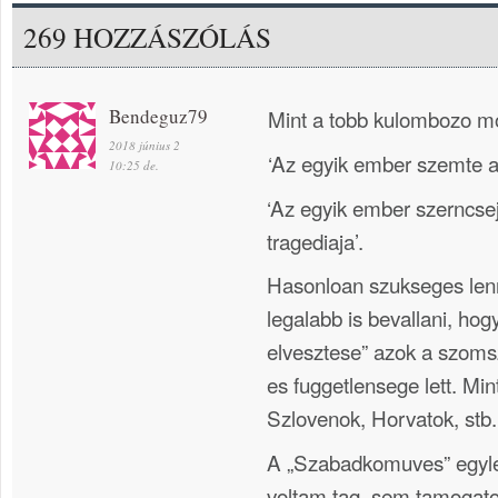
269 HOZZÁSZÓLÁS
Bendeguz79
Mint a tobb kulombozo m
2018 június 2
‘Az egyik ember szemte a
10:25 de.
‘Az egyik ember szerncse
tragediaja’.
Hasonloan szukseges lenn
legalabb is bevallani, ho
elvesztese” azok a szom
es fuggetlensege lett. Min
Szlovenok, Horvatok, stb.
A „Szabadkomuves” egyle
voltam tag, sem tamogato