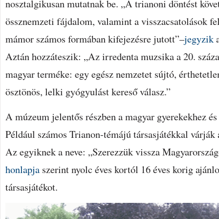
nosztalgikusan mutatnak be. „A trianoni döntést köve
össznemzeti fájdalom, valamint a visszacsatolások fel
mámor számos formában kifejezésre jutott”–
jegyzik
a
Aztán hozzáteszik: „Az irredenta muzsika a 20. száza
magyar terméke: egy egész nemzetet sújtó, érthetetlen
ösztönös, lelki gyógyulást kereső válasz.”
A múzeum jelentős részben a magyar gyerekekhez és 
Például számos Trianon-témájú társasjátékkal várják
Az egyiknek a neve: „Szerezzük vissza Magyarorszá
honlapja
szerint nyolc éves kortól 16 éves korig ajánlo
társasjátékot.