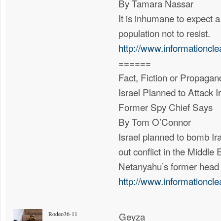
By Tamara Nassar
It is inhumane to expect
population not to resist.
http://www.informationcl
======
Fact, Fiction or Propaga
Israel Planned to Attack I
Former Spy Chief Says
By Tom O’Connor
Israel planned to bomb Iran
out conflict in the Middle 
Netanyahu’s former head o
http://www.informationcl
Rodeo36-11
Geyza