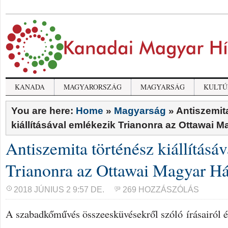
KANADA
MAGYARORSZÁG
MAGYARSÁG
KULTÚ
You are here:
Home
»
Magyarság
»
Antiszemit
kiállításával emlékezik Trianonra az Ottawai 
Antiszemita történész kiállításá
Trianonra az Ottawai Magyar H
2018 JÚNIUS 2 9:57 DE.
269 HOZZÁSZÓLÁS
A szabadkőművés összeesküvésekről szóló írásairól é