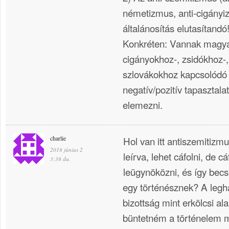
németizmus, anti-cigányiz
általánosítás elutasítandó
Konkréten: Vannak magya
cigányokhoz-, zsidókhoz-
szlovákokhoz kapcsolódó 
negatív/pozitív tapasztalat
elemezni.
charlie
Hol van itt antiszemitiz
2018 június 2
leírva, lehet cáfolni, de cá
3:38 du.
leügynöközni, és így becsü
egy történésznek? A leg
bizottság mint erkölcsi al
büntetném a történelem m