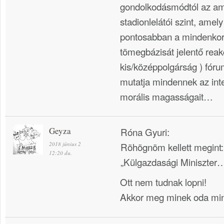
gondolkodásmódtól az a
stadionlelátói szint, amely
pontosabban a mindenkori
tömegbázisát jelentő reak
kis/középpolgárság ) fórumo
mutatja mindennek az inte
morális magasságait…
Geyza
Róna Gyuri:
2018 június 2
Röhögnöm kellett megint:
12:20 du.
„Külgazdasági Miniszter
Ott nem tudnak lopni!
Akkor meg minek oda min