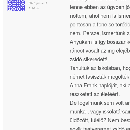
2018 június 3
lenne ebben az ügyben j
1:34 de.
nőttem, ahol nem is isme
pontosan a fene se törődött
nem. Persze, ismertünk zs
Anyukám is így bosszanko
ráncot vasalt az ing elejé
zsidó sikeredett!
Tanultuk az iskolában, h
német fasiszták megölték 
Anna Frank naplóját, aki 
reszketett az életéért.
De fogalmunk sem volt ar
munka-, vagy iskolatársain
üldözött, túlélő? Nem besz
egyik testvéremet zsidó e