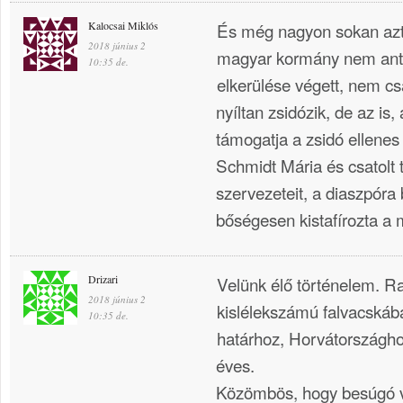
Kalocsai Miklós
És még nagyon sokan azt á
2018 június 2
magyar kormány nem ant
10:35 de.
elkerülése végett, nem cs
nyíltan zsidózik, de az is, a
támogatja a zsidó ellenes
Schmidt Mária és csatolt t
szervezeteit, a diaszpóra 
bőségesen kistafírozta a
Drizari
Velünk élő történelem. Ra
2018 június 2
kislélekszámú falvacskába
10:35 de.
határhoz, Horvátországhoz
éves.
Közömbös, hogy besúgó v