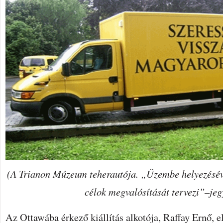
(A Trianon Múzeum teherautója. „Üzembe helyezéséve
célok megvalósítását tervezi”–jeg
Az Ottawába érkező kiállítás alkotója, Raffay Ernő, e