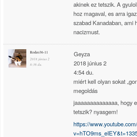
akinek ez tetszik. A gyulol
hoz magaval, es arra iga
szabad Kanadaban, ami ha
nacizmust.
Rodeo36-11
Geyza
2018 június 2
2018 június 2
8:36 du.
4:54 du.
miért kell olyan sokat „gon
megoldás
jaaaaaaaaaaaaaa, hogy 
tetszik? nyasgem!
https://www.youtube.com
v=hTO9ms_eIEY&t=133