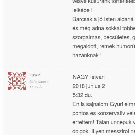
vésve kultúránk történeté
lelkébe !
Bárcsak a jó Isten áldan
és még adna sokkal többe
szorgalmas, becsületes, 
megáldott, remek humorú
hazánknak !
Figyelő
NAGY István
2018 június 3
2018 június 2
12:55 de.
5:32 du.
En is sajnalom Gyuri elma
pontos es konzervativ ve
ertettem! Talan unnepuk v
dolgok. ILyen messzirol n