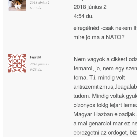
2018 június 2
2018 június 2
6:13 du.
4:54 du.
elregélnéd -csak nekem i
mire jó ma a NATO?
Figyelő
Nem vagyok a cikkert oda
2018 június 2
temarol, jo, nem egy szem
6:28 du.
tema. T.i. mindig volt
antiszemitizmus,.leagala
tudom. Mindig voltak gyul
bizonyos fokig lejart lem
Magyar Hazban eloadjak a
a mai genarciot mar ez ne
ebrezgetni az ordogot, bi