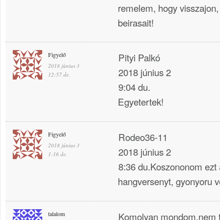
remelem, hogy visszajon, 
beirasait!
Figyelő
Pityi Palkó
2018 június 3
2018 június 2
12:57 de.
9:04 du.
Egyetertek!
Figyelő
Rodeo36-11
2018 június 3
2018 június 2
1:16 de.
8:36 du.Koszononom ezt 
hangversenyt, gyonyoru vo
talalom
Komolyan mondom,nem tu