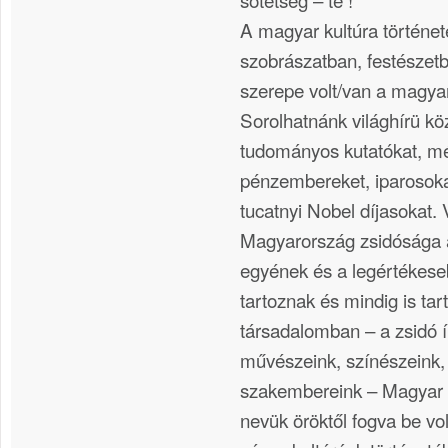
A magyar kultúra történet
szobrászatban, festészetb
szerepe volt/van a magya
Sorolhatnánk világhírü k
tudományos kutatókat, m
pénzembereket, iparosokat
tucatnyi Nobel díjasokat
Magyarország zsidósága 
egyének és a legértékese
tartoznak és mindig is ta
társadalomban – a zsidó ír
művészeink, színészeink, 
szakembereink – Magyar z
nevük öröktől fogva be vo