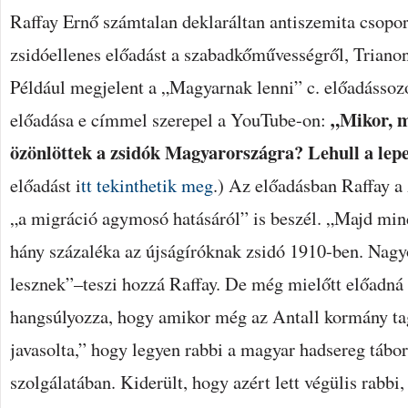
Raffay Ernő számtalan deklaráltan antiszemita csoport
zsidóellenes előadást a szabadkőművességről, Trianonr
Például megjelent a „Magyarnak lenni” c. előadássoz
„Mikor, m
előadása e címmel szerepel a YouTube-on:
özönlöttek a zsidók Magyarországra? Lehull a lepe
előadást i
tt tekinthetik meg
.) Az előadásban Raffay a
„a migráció agymosó hatásáról” is beszél. „Majd mi
hány százaléka az újságíróknak zsidó 1910-ben. Nag
lesznek”–teszi hozzá Raffay. De még mielőtt előadná
hangsúlyozza, hogy amikor még az Antall kormány ta
javasolta,” hogy legyen rabbi a magyar hadsereg tábor
szolgálatában. Kiderült, hogy azért lett végülis rabbi