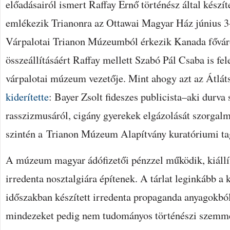
előadásairól ismert Raffay Ernő történész által készíte
emlékezik Trianonra az Ottawai Magyar Ház június 3-á
Várpalotai Trianon Múzeumból érkezik Kanada fővár
összeállításáért Raffay mellett Szabó Pál Csaba is fel
várpalotai múzeum vezetője. Mint ahogy azt az Átlát
kiderítette
: Bayer Zsolt fideszes publicista–aki durva 
rasszizmusáról, cigány gyerekek elgázolását szorgal
szintén a Trianon Múzeum Alapítvány kuratóriumi ta
A múzeum magyar ádófizetői pénzzel működik, kiállít
irredenta nosztalgiára építenek. A tárlat leginkább a 
időszakban készített irredenta propaganda anyagokból
mindezeket pedig nem tudományos történészi szemm