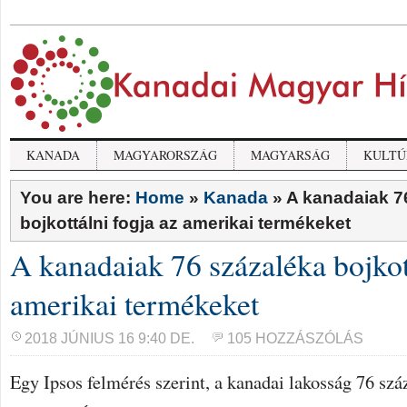
KANADA
MAGYARORSZÁG
MAGYARSÁG
KULTÚ
You are here:
Home
»
Kanada
»
A kanadaiak 7
bojkottálni fogja az amerikai termékeket
A kanadaiak 76 százaléka bojkott
amerikai termékeket
2018 JÚNIUS 16 9:40 DE.
105 HOZZÁSZÓLÁS
Egy Ipsos felmérés szerint, a kanadai lakosság 76 szá