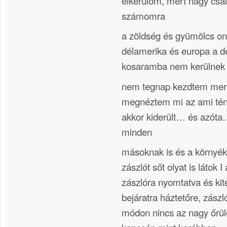
elkerülöm, mert nagy csal
számomra
a zöldség és gyümölcs on
délamerika és europa a d
kosaramba nem kerülnek
nem tegnap kezdtem mert
megnéztem mi az ami tény
akkor kiderült… és azót
minden
másoknak is és a környék
zászlót sőt olyat is látok
zászlóra nyomtatva és kit
bejáratra háztetőre, zász
módon nincs az nagy őrül