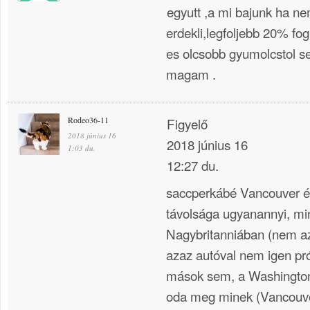
egyutt ,a mi bajunk ha 
erdekli,legfoljebb 20% fog
es olcsobb gyumolcstol 
magam .
Rodeo36-11
Figyelő
2018 június 16
2018 június 16
1:03 du.
12:27 du.
saccperkábé Vancouver é
távolsága ugyanannyi, mi
Nagybritanniában (nem a
azaz autóval nem igen p
mások sem, a Washington
oda meg minek (Vancouv