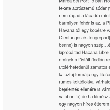
Marea del Portillo ban Ho
fekete aprószemű sóder 
nem ragad a lábadra min
bármilyen fehér is az, a P
Havana tól egy köpésre va
Cienfuegos és tengerpart
benne) is nagyon szép…
kipróbáltad Habana Libre 
aminek a füstölt (indián re
utolérhetetlenül zamatos 
kalózfej formájú egy lite
rumos koktélokkal várhato
bejelentés ellenére is várn
valóban jó) de ha kimész 
egy nagyon híres étterem