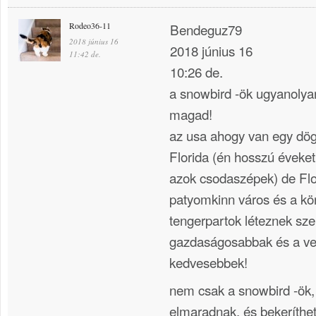
Rodeo36-11
Bendeguz79
2018 június 16
2018 június 16
11:42 de.
10:26 de.
a snowbird -ök ugyanolyan
magad!
az usa ahogy van egy dög
Florida (én hosszú éveke
azok csodaszépek) de Fl
patyomkinn város és a kö
tengerpartok léteznek szer
gazdaságosabbak és a ven
kedvesebbek!
nem csak a snowbird -ök,
elmaradnak, és bekeríthe