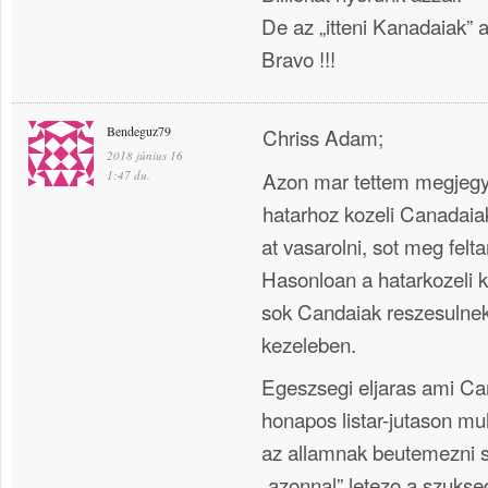
De az „itteni Kanadaiak” a
Bravo !!!
Bendeguz79
Chriss Adam;
2018 június 16
Azon mar tettem megjegy
1:47 du.
hatarhoz kozeli Canadai
at vasarolni, sot meg felta
Hasonloan a hatarkozeli 
sok Candaiak reszesulne
kezeleben.
Egeszsegi eljaras ami C
honapos listar-jutason mul
az allamnak beutemezni 
„azonnal” letezo a szukseg