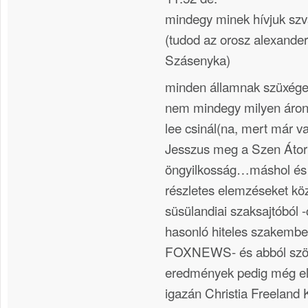
mindegy minek hívjuk szv
(tudod az orosz alexande
Szásenyka)
minden államnak szüxége 
nem mindegy milyen áro
lee csinál(na, mert már 
Jesszus meg a Szen Átor
öngyilkosság…máshol és
részletes elemzéseket köz
süsülandiai szaksajtóból
hasonló hiteles szakem
FOXNEWS- és abból szö
eredmények pedig még el
igazán Christia Freeland