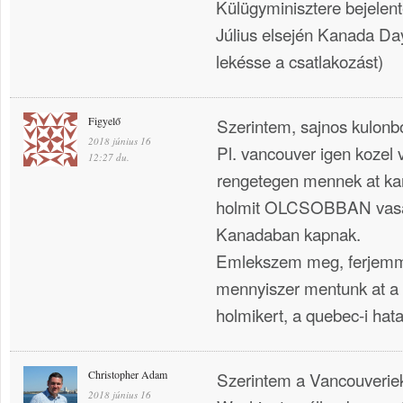
Külügyminisztere bejelen
Július elsején Kanada Da
lekésse a csatlakozást)
Figyelő
Szerintem, sajnos kulon
2018 június 16
Pl. vancouver igen kozel 
12:27 du.
rengetegen mennek at kan
holmit OLCSOBBAN vasar
Kanadaban kapnak.
Emlekszem meg, ferjemme
mennyiszer mentunk at a 
holmikert, a quebec-i hata
Christopher Adam
Szerintem a Vancouveriek
2018 június 16