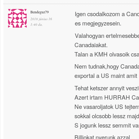
Bendeguz79
Igen csodalkozom a Cand
2018 június 16
es megjegyzesein.
1:40 du.
Valahogyan ertelmesebbe
Canadaiakat.
Talan a KMH olvasoik csak
Nem tudnak,hogy Canada 
exportal a US maint amit 
Tehat ketszer annyit veszi
Azert irtam HURRAH Ca
Ne vasaroljatok US tejter
sokkal olcsobb lessz maj
S jogunk lessz semmit va
Billiokat nyerunk azzal.