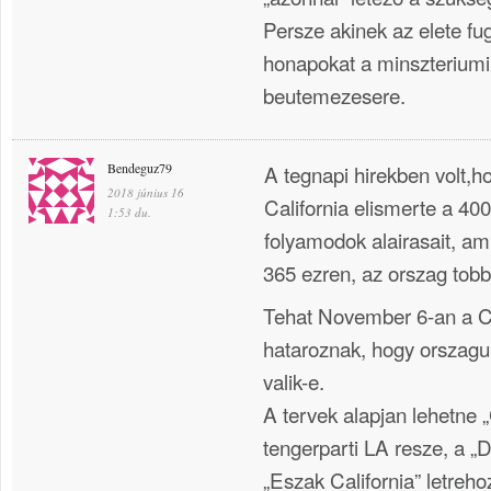
Persze akinek az elete f
honapokat a minszteriumi
beutemezesere.
Bendeguz79
A tegnapi hirekben volt,h
2018 június 16
California elismerte a 400
1:53 du.
folyamodok alairasait, ami
365 ezren, az orszag tobb
Tehat November 6-an a Ca
hataroznak, hogy orszag
valik-e.
A tervek alapjan lehetne „
tengerparti LA resze, a „D
„Eszak California” letreho