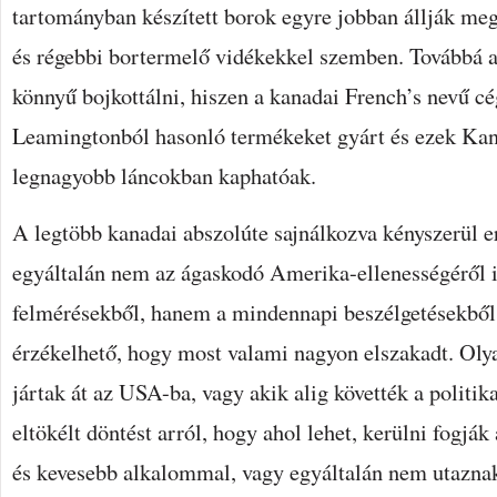
tartományban készített borok egyre jobban állják me
és régebbi bortermelő vidékekkel szemben. Továbbá 
könnyű bojkottálni, hiszen a kanadai French’s nevű cé
Leamingtonból hasonló termékeket gyárt és ezek Kan
legnagyobb láncokban kaphatóak.
A legtöbb kanadai abszolúte sajnálkozva kényszerül 
egyáltalán nem az ágaskodó Amerika-ellenességéről 
felmérésekből, hanem a mindennapi beszélgetésekből
érzékelhető, hogy most valami nagyon elszakadt. Oly
jártak át az USA-ba, vagy akik alig követték a politik
eltökélt döntést arról, hogy ahol lehet, kerülni fogjá
és kevesebb alkalommal, vagy egyáltalán nem utazna