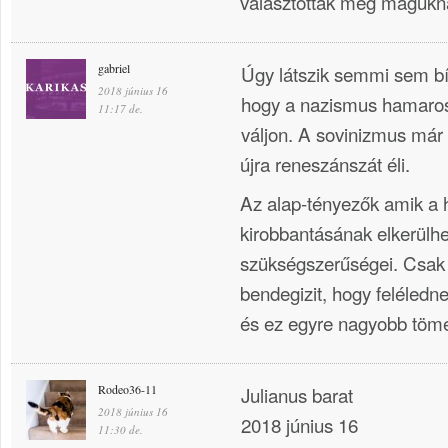
választották meg magukn
gabriel
Úgy látszik semmi sem bí
2018 június 16
hogy a nazismus hamaros
11:17 de.
váljon. A sovinizmus már 
újra reneszánszát éli.
Az alap-tényezők amik a 
kirobbantásának elkerülhe
szükségszerűségei. Csak 
bendegizit, hogy feléledn
és ez egyre nagyobb töm
Rodeo36-11
Julianus barat
2018 június 16
2018 június 16
11:30 de.