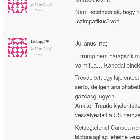
2018 június 16
Nem ketelhednek, hogy n
3:05 du.
„szimpatikus” volt.
Bendeguz79
Julianus irta;
2018 június 16
„..trump nem haragszik 
3:23 du.
valmit..a… Kanadai elnok
Treudo tett egy kijelente
serto, de igen analphabeti
gazdasgi ugyon.
Amikor Treudo kijelentet
veszelyezteti a US nemz
Ketsegtelenul Canada ne
biztonsagilag lehetne ves