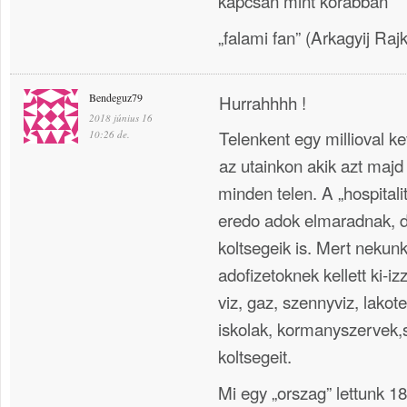
kapcsán mint korábban
„falami fan” (Arkagyij Raj
Bendeguz79
Hurrahhhh !
2018 június 16
Telenkent egy millioval k
10:26 de.
az utainkon akik azt majd
minden telen. A „hospitali
eredo adok elmaradnak, 
koltsegeik is. Mert nekunk
adofizetoknek kellett ki-i
viz, gaz, szennyviz, lakot
iskolak, kormanyszervek,s
koltsegeit.
Mi egy „orszag” lettunk 