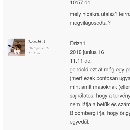
10:57 de.
mely hibákra utalsz? leír
megvilágosodtál?
Rodeo36-11
Drizari
2018 június 16
2018 június 16
11:33 de.
11:11 de.
gondold ezt át még egy pá
(mert ezek pontosan ugya
mint amit másoknak (elle
sajnálatos, hogy a törvén
nem látja a betűk és szá
Bloomberg írja, hogy öngy
egyedűl.