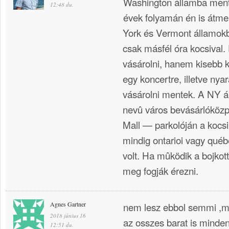
Washington államba mente
12:48 du.
évek folyamán én is átm
York és Vermont államokb
csak másfél óra kocsival
vásárolni, hanem kisebb k
egy koncertre, illetve nya
vásárolni mentek. A NY á
nevû város bevásárlókö
Mall — parkolóján a kocs
mindig ontarioi vagy qué
volt. Ha mûködik a bojkott
meg fogják érezni.
Agnes Gartner
nem lesz ebbol semmi ,m
2018 június 16
az osszes barat is minde
12:51 du.