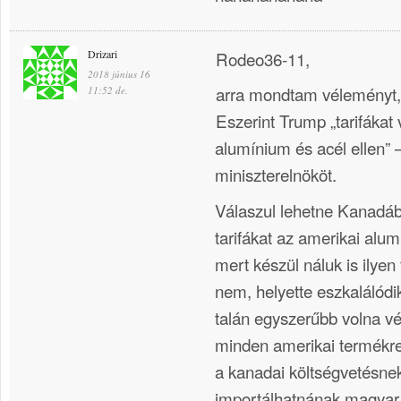
Drizari
Rodeo36-11,
2018 június 16
arra mondtam véleményt, 
11:52 de.
Eszerint Trump „tarifákat 
alumínium és acél ellen” –
miniszterelnököt.
Válaszul lehetne Kanadáb
tarifákat az amerikai alum
mert készül náluk is ilye
nem, helyette eszkalálódi
talán egyszerűbb volna v
minden amerikai termékre
a kanadai költségvetésne
importálhatnának magyar