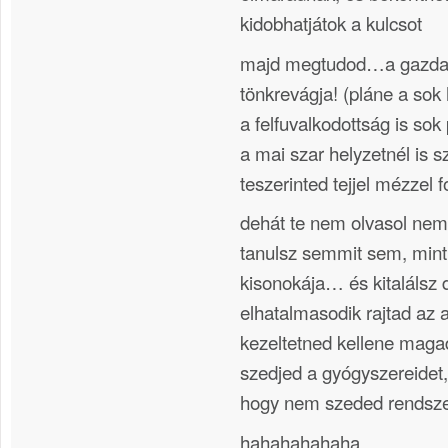
kidobhatjátok a kulcsot
majd megtudod…a gazda
tönkrevágja! (pláne a sok
a felfuvalkodottság is so
a mai szar helyzetnél is s
teszerinted tejjel mézzel 
dehát te nem olvasol nem
tanulsz semmit sem, mint 
kisonokája… és kitalálsz 
elhatalmasodik rajtad az
kezeltetned kellene maga
szedjed a gyógyszereidet
hogy nem szeded rendsz
hahahahahaha