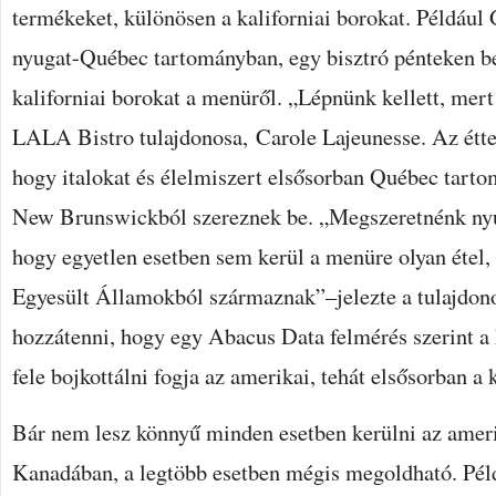
termékeket, különösen a kaliforniai borokat. Például
nyugat-Québec tartományban, egy bisztró pénteken bej
kaliforniai borokat a menüről. „Lépnünk kellett, mer
LALA Bistro tulajdonosa, Carole Lajeunesse. Az étt
hogy italokat és élelmiszert elsősorban Québec tart
New Brunswickból szereznek be. „Megszeretnénk nyu
hogy egyetlen esetben sem kerül a menüre olyan étel,
Egyesült Államokból származnak”–jelezte a tulajdono
hozzátenni, hogy egy Abacus Data felmérés szerint a
fele bojkottálni fogja az amerikai, tehát elsősorban a 
Bár nem lesz könnyű minden esetben kerülni az amer
Kanadában, a legtöbb esetben mégis megoldható. Pél