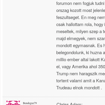
forumon nem fogjuk tudni
orszag kozott most jelenle
feszultseget. En meg ne
csak hallottam rola, hogy
meseltek, milyen szep a 
majd elmegyek, nem szami
mondott egymasnak. Es h
belegondolunk, ki huzna 
millio ember altal lakott
el, vagy Amerika ahol 350
Trump nem haragszik meg
tortent valami amit a Kana
Trudeau elnok mondott .
Bendeguz79
Chriss Adam;