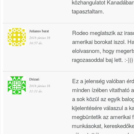
közhangulatot Kanadába
tapasztaltam.
Julianus barat
Rodeo meglatszik az ira
2018 június 16
amerikai borokat iszol. H
10:57 de.
elolvasnom, hogy megerts
ragozasoddal baj lett. :-)))
Drizari
Ez a jelenség valóban ér
2018 június 16
minden ízében vitatható a
11:11 de.
a sok közül az egyik balo
kijelentésére válaszul a k
megbüntetik az amerikai f
munkásokat, kereskedőket