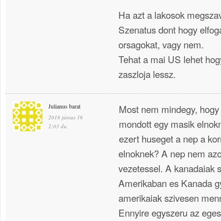
Ha azt a lakosok megsza
Szenatus dont hogy elfog
orsagokat, vagy nem.
Tehat a mai US lehet hog
zaszloja lessz.
Julianus barat
Most nem mindegy, hogy 
2018 június 16
mondott egy masik elnokn
2:03 du.
ezert huseget a nep a ko
elnoknek? A nep nem azon
vezetessel. A kanadaiak 
Amerikaban es Kanada gy
amerikaiak szivesen men
Ennyire egyszeru az egesz