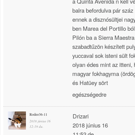
a Quinta Avenida n kell vé
balra befordulva pár száz m
ennek a disznósültjei na
ben Marea del Portillo bó
Pilón ba a Sierra Maestra 
szabadtűzön készített pul
yuccaval sok isteni sült 
olyan édes mint az itteni,
magyar fokhagyma (ördögű
és Hatüey sört
egészségedre
Rodeo36-11
Drizari
2018 június 16
2018 június 16
12:19 du.
11:52 de.