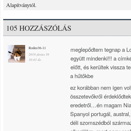
Alapítványtól.
105 HOZZÁSZÓLÁS
Rodeo36-11
meglepődtem tegnap a L
2018 június 16
együtt mindenki!!! a címk
10:01 de.
előtt, és kerültek vissza 
a hűtőkbe
ez korábban nem igen vol
összetevőkről érdeklődte
eredetről…én magam Niag
Spanyol portugál, austral,
déli szomszédból származ