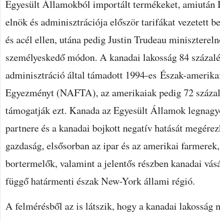
Egyesült Államokból importált termékeket, amiután
elnök és adminisztrációja először tarifákat vezetett 
és acél ellen, utána pedig Justin Trudeau miniszterel
személyeskedő módon. A kanadai lakosság 84 százal
adminisztráció által támadott 1994-es Észak-amerik
Egyezményt (NAFTA), az amerikaiak pedig 72 százal
támogatják ezt. Kanada az Egyesült Államok legnag
partnere és a kanadai bojkott negatív hatását megérez
gazdaság, elsősorban az ipar és az amerikai farmerek, 
bortermelők, valamint a jelentős részben kanadai vásár
függő határmenti észak New-York állami régió.
A felmérésből az is látszik, hogy a kanadai lakosság 