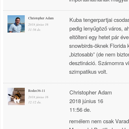
Christopher Adam
Kuba tengerpartjai csod
2018 június 16
pedig lenyűgöző város, a
11:56 de.
eltölteni egy hetet pár év
snowbirds-öknek Florida
„biztosabb” (de nem bizt
desztináció. Számomra v
szimpatikus volt.
Rodeo36-11
Christopher Adam
2018 június 16
2018 június 16
12:12 du.
11:56 de.
remélem nem csak Varade