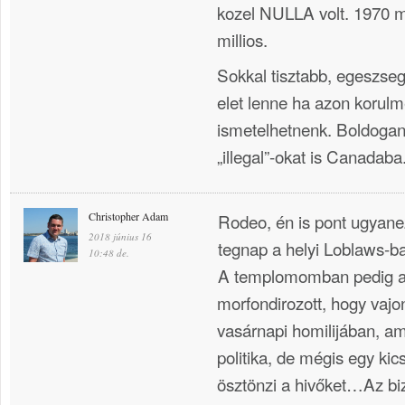
kozel NULLA volt. 1970 m
millios.
Sokkal tisztabb, egeszse
elet lenne ha azon korul
ismetelhetnenk. Boldoga
„illegal”-okat is Canadaba
Christopher Adam
Rodeo, én is pont ugyane
2018 június 16
tegnap a helyi Loblaws-b
10:48 de.
A templomomban pedig a
morfondirozott, hogy vaj
vasárnapi homilijában, a
politika, de mégis egy kicsi
ösztönzi a hivőket…Az biz