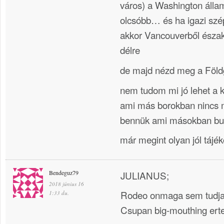
város) a Washington álla
olcsóbb… és ha igazi szép
akkor Vancouverből észak
délre
de majd nézd meg a Föl
nem tudom mi jó lehet a k
ami más borokban nincs m
bennük ami másokban b
már megint olyan jól tájé
Bendeguz79
JULIANUS;
2018 június 16
Rodeo onmaga sem tudja h
1:33 du.
Csupan big-mouthing ert