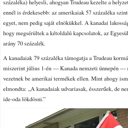
százaléka) helyesli, ahogyan Trudeau kezelte a helyz
ennél is érdekesebb: az amerikaiak 57 százaléka szin
egyet, nem pedig saját elnökükkel. A kanadai lakossá
hogy megsérültek a kétoldalú kapcsolatok, az Egyesü
arány 70 százalék.
A kanadaiak 79 százaléka támogatja a Trudeau kormán
miszerint július 1-én — Kanada nemzeti ünnepén — m
vezetnek be amerikai termékek ellen. Mint ahogy ism
elmondta: „A kanadaiak udvariasak, ésszerűek, de n
ide-oda lökdösni.”