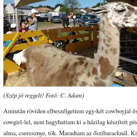
(Szép jó reggelt! Fotó: C. Adam)
Amiután röviden elbeszélgettem egy-két cowboyjal é
cowgirl-lel, nem hagyhattam ki a házilag készített pi
alma, cseresznye, tök. Maradtam az őszibaracknál. Ki