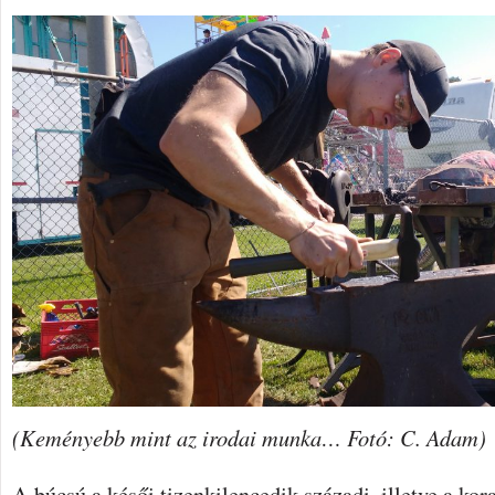
(Keményebb mint az irodai munka… Fotó: C. Adam)
A búcsú a késői tizenkilencedik századi, illetve a kor