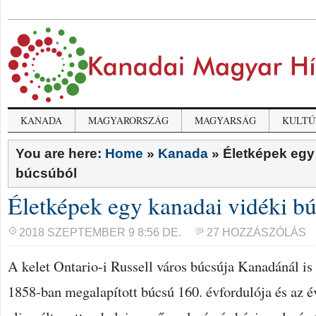
KANADA
MAGYARORSZÁG
MAGYARSÁG
KULTÚ
You are here:
Home
»
Kanada
»
Életképek egy
búcsúból
Életképek egy kanadai vidéki b
2018 SZEPTEMBER 9 8:56 DE.
27 HOZZÁSZÓLÁS
A kelet Ontario-i Russell város búcsúja Kanadánál is 
1858-ban megalapított búcsú 160. évfordulója és az é