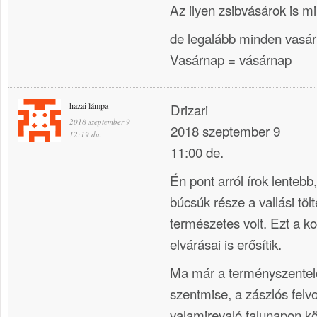
Az ilyen zsibvásárok is m
de legalább minden vasár
Vasárnap = vásárnap
hazai lámpa
Drizari
2018 szeptember 9
2018 szeptember 9
12:19 du.
11:00 de.
Én pont arról írok lenteb
búcsúk része a vallási töl
természetes volt. Ezt a k
elvárásai is erősítik.
Ma már a terményszentel
szentmise, a zászlós fel
valamirevaló falunapon kö