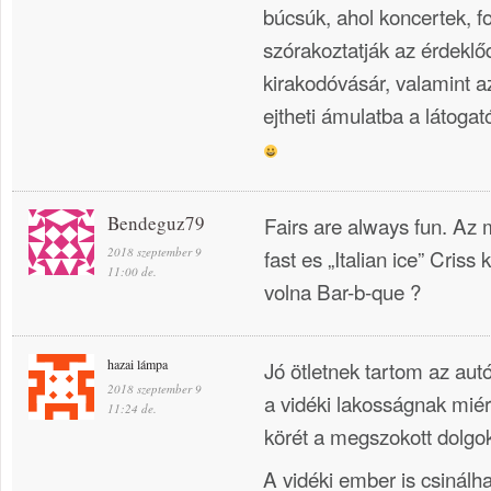
búcsúk, ahol koncertek, f
szórakoztatják az érdekl
kirakodóvásár, valamint az
ejtheti ámulatba a látogat
Bendeguz79
Fairs are always fun. Az
2018 szeptember 9
fast es „Italian ice” Cris
11:00 de.
volna Bar-b-que ?
hazai lámpa
Jó ötletnek tartom az au
2018 szeptember 9
a vidéki lakosságnak miér
11:24 de.
körét a megszokott dolgok
A vidéki ember is csinálhat