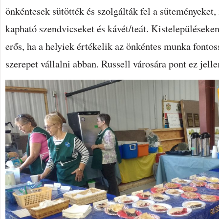
önkéntesek sütötték és szolgálták fel a süteményeket, i
kapható szendvicseket és kávét/teát. Kistelepüléseken
erős, ha a helyiek értékelik az önkéntes munka fontos
szerepet vállalni abban. Russell városára pont ez jell