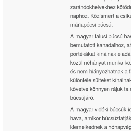
zarándokhelyekhez kötődn
naphoz. Közismert a csík
máriapócsi búcsú.
A magyar falusi búcsú has
bemutatott kanadaihoz, 
portékákat kínálnak eladás
közül néhányat munka kö
és nem hiányozhatnak a f
különféle sülteket kínálnak
követve könnyen rájuk talá
búcsújáró.
A magyar vidéki búcsúk i
hava, amikor búcsúztatják
kiemelkednek a hónapvégi