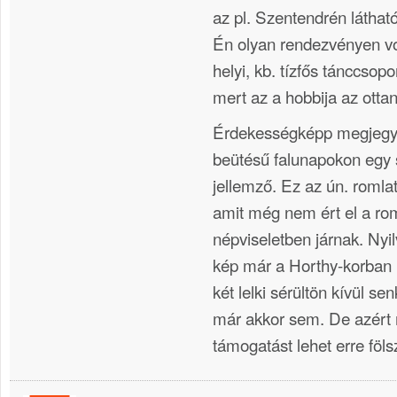
az pl. Szentendrén látható
Én olyan rendezvényen vo
helyi, kb. tízfős tánccsopo
mert az a hobbija az ottan
Érdekességképp megjegyz
beütésű falunapokon egy 
jellemző. Ez az ún. romlat
amit még nem ért el a roml
népviseletben járnak. Nyi
kép már a Horthy-korban is
két lelki sérültön kívül s
már akkor sem. De azért
támogatást lehet erre föls