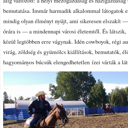
alig változott: a helyi mezőgazdaság és házigazdaság 
bemutatása. Immár harmadik alkalommal látogatok el
mindig olyan élményt nyújt, ami sikeresen elszakít 
órára is — a mindennapi városi életemtől. És látszik,
közül legtöbben erre vágynak. Idén cowboyok, régi aut
virág, zöldség és gyümölcs kiállítások, bemutatók, él
hagyományos búcsúk elengedhetetlen ízei várták a lát