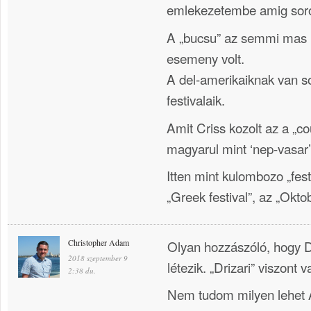
emlekezetembe amig sor
A „bucsu” az semmi mas mi
esemeny volt.
A del-amerikaiknak van s
festivalaik.
Amit Criss kozolt az a „co
magyarul mint ‘nep-vasar’ 
Itten mint kulombozo „fest
„Greek festival”, az „Oktob
Christopher Adam
Olyan hozzászóló, hogy 
2018 szeptember 9
létezik. „Drizari” viszont v
2:38 du.
Nem tudom milyen lehet