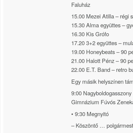
Faluház
15.00 Mezei Atilla – régi 
15.30 Alma együttes – g
16.30 Kis Grófo
17.20 3+2 együttes – mul
19.00 Honeybeats – 90 pe
21.00 Halott Pénz – 90 p
22.00 E.T. Band – retro bu
Egy másik helyszínen tá
9:00 Nagyboldogasszony 
Gimnázium Fúvós Zenek
• 9:30 Megnyitó
– Köszöntő … polgármest