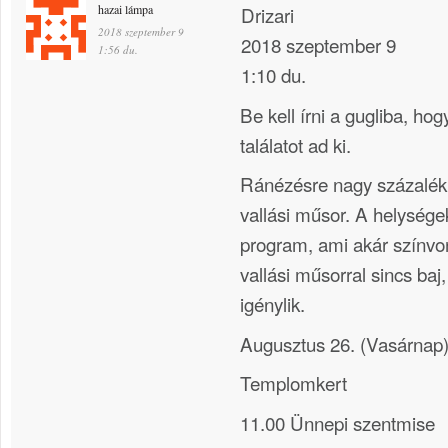
hazai lámpa
Drizari
2018 szeptember 9
2018 szeptember 9
1:56 du.
1:10 du.
Be kell írni a gugliba, ho
találatot ad ki.
Ránézésre nagy százalék
vallási műsor. A helysége
program, ami akár színvon
vallási műsorral sincs baj,
igénylik.
Augusztus 26. (Vasárnap
Templomkert
11.00 Ünnepi szentmise