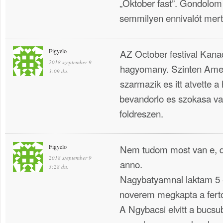
„Oktober fast”. Gondolom
semmilyen ennivalót mert
Figyelo
AZ October festival Kan
2018 szeptember 9
hagyomany. Szinten Amer
3:09 du.
szarmazik es itt atvette a
bevandorlo es szokasa va
foldreszen.
Figyelo
Nem tudom most van e, d
2018 szeptember 9
anno.
3:28 du.
Nagybatyamnal laktam 5 
noverem megkapta a ferto
A Ngybacsi elvitt a bucsu