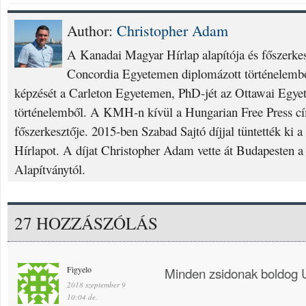
Author:
Christopher Adam
A Kanadai Magyar Hírlap alapítója és főszerke
Concordia Egyetemen diplomázott történelembő
képzését a Carleton Egyetemen, PhD-jét az Ottawai Egyet
történelemből. A KMH-n kívül a Hungarian Free Press cí
főszerkesztője. 2015-ben Szabad Sajtó díjjal tüntették ki
Hírlapot. A díjat Christopher Adam vette át Budapesten a
Alapítványtól.
27 HOZZÁSZÓLÁS
Figyelo
Minden zsidonak boldog U
2018 szeptember 9
10:04 de.