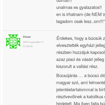
unalmas es gyalazatos!!
en is irhatnam-(de NEM ir
tagadom csak lesz..om!!!”
Drizari
Érdekes, hogy a búcsúk
2018 szeptember 9
elvesztették egyházi jelle
11:00 de.
részben hozzájuk kapcsol
azaz piaci és vásári jelle
kiszorult a vallási rész.
Búcsújárás … a búcsú ót
magyar szó, ami felment
jelentéstartalommal is bír
résztvevőinek a katoliku
hirdetett. Ma ilyen fajta b