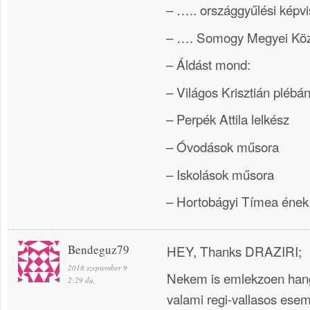
– ….. országgyűlési képvi
– …. Somogy Megyei Köz
– Áldást mond:
– Világos Krisztián plébá
– Perpék Attila lelkész
– Óvodások műsora
– Iskolások műsora
– Hortobágyi Tímea ének
Bendeguz79
HEY, Thanks DRAZIRI;
2018 szeptember 9
Nekem is emlekzoen hang
2:29 du.
valami regi-vallasos esem