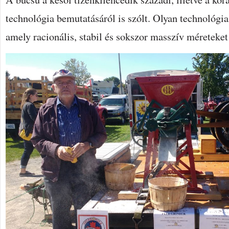
technológia bemutatásáról is szólt. Olyan technológia
amely racionális, stabil és sokszor masszív méreteket 