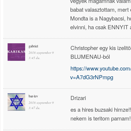
vegyek magamnak valamit
babat valasztottam, mert 
Mondta is a Nagybacsi, 
elvinni, ha csak ENNYIT
gabriel
Christopher egy kis izelit
2018 szeptember 9
BLUMENAU-ból
3:45 du.
https://www.youtube.com
v=A7dG3rNPmpg
bar-lev
Drizari
2018 szeptember 9
es a hires buzsaki himze!
3:47 du.
nekem is teritom parnam!