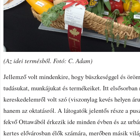
(Az idei termésből. Fotó: C. Adam)
Jellemző volt mindenkire, hogy büszkeséggel és örö
tudásukat, munkájukat és termékeiket. Itt elsősorban 
kereskedelemről volt szó (viszonylag kevés helyen áru
hanem az oktatásról. A látogatók jelentős része a pusz
fekvő Ottawából érkezik ide minden évben és az urbá
kertes elővárosban élők számára, merőben másik világ