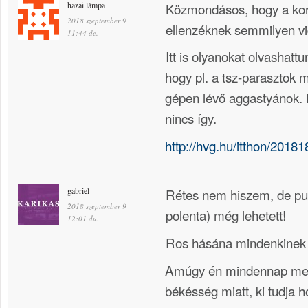
hazai lámpa
Közmondásos, hogy a ko
2018 szeptember 9
ellenzéknek semmilyen vi
11:44 de.
Itt is olyanokat olvashattun
hogy pl. a tsz-parasztok 
gépen lévő aggastyánok. 
nincs így.
http://hvg.hu/itthon/201
gabriel
Rétes nem hiszem, de pu
2018 szeptember 9
polenta) még lehetett!
12:01 du.
Ros hásána mindenkinek 
Amúgy én mindennap meg
békésség miatt, ki tudja h