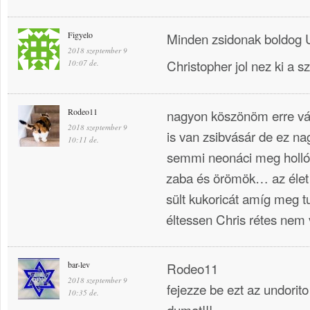
Figyelo
Minden zsidonak boldog U
2018 szeptember 9
Christopher jol nez ki a szi
10:07 de.
Rodeo11
nagyon köszönöm erre vá
2018 szeptember 9
is van zsibvásár de ez nag
10:11 de.
semmi neonáci meg hollók
zaba és örömök… az élet 
sült kukoricát amíg meg t
éltessen Chris rétes nem 
bar-lev
Rodeo11
2018 szeptember 9
fejezze be ezt az undorito
10:35 de.
dumat!!!