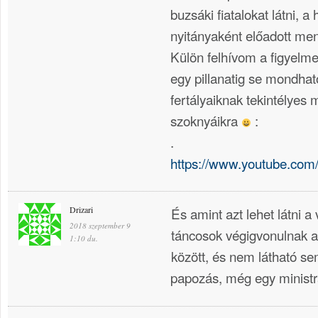
buzsáki fiatalokat látni, a
nyitányaként előadott men
Külön felhívom a figyelme
egy pillanatig se mondható
fertályaiknak tekintélyes 
szoknyáikra
:
.
https://www.youtube.com
Drizari
És amint azt lehet látni a 
2018 szeptember 9
táncosok végigvonulnak az
1:10 du.
között, és nem látható s
papozás, még egy ministr