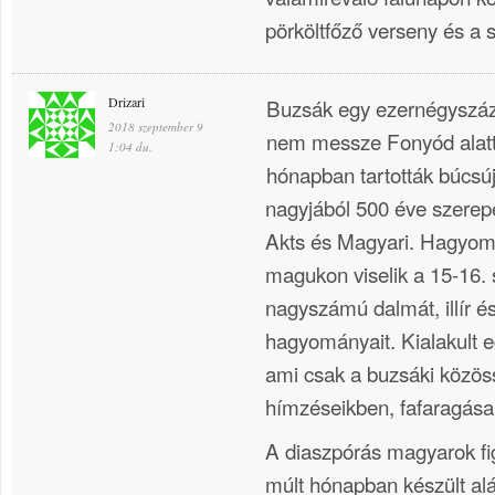
pörköltfőző verseny és a 
Drizari
Buzsák egy ezernégyszáz 
2018 szeptember 9
nem messze Fonyód alatt 
1:04 du.
hónapban tartották búcsú
nagyjából 500 éve szerepe
Akts és Magyari. Hagyom
magukon viselik a 15-16.
nagyszámú dalmát, illír é
hagyományait. Kialakult eg
ami csak a buzsáki közös
hímzéseikben, fafaragása
A diaszpórás magyarok f
múlt hónapban készült alá