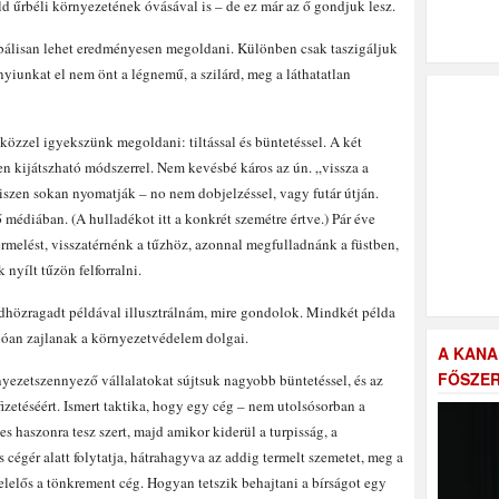
d űrbéli környezetének óvásával is – de ez már az ő gondjuk lesz.
obálisan lehet eredményesen megoldani. Különben csak taszigáljuk
unkat el nem önt a légnemű, a szilárd, meg a láthatatlan
közzel igyekszünk megoldani: tiltással és büntetéssel. A két
n kijátszható módszerrel. Nem kevésbé káros az ún. „vissza a
iszen sokan nyomatják – no nem dobjelzéssel, vagy futár útján.
édiában. (A hulladékot itt a konkrét szemétre értve.) Pár éve
ermelést, visszatérnénk a tűzhöz, azonnal megfulladnánk a füstben,
nyílt tűzön felforralni.
ldhözragadt példával illusztrálnám, mire gondolok. Mindkét példa
lóan zajlanak a környezetvédelem dolgai.
A KANA
FŐSZER
rnyezetszennyező vállalatokat sújtsuk nagyobb büntetéssel, és az
fizetéséért. Ismert taktika, hogy egy cég – nem utolsósorban a
 haszonra tesz szert, majd amikor kiderül a turpisság, a
cégér alatt folytatja, hátrahagyva az addig termelt szemetet, meg a
 felelős a tönkrement cég. Hogyan tetszik behajtani a bírságot egy