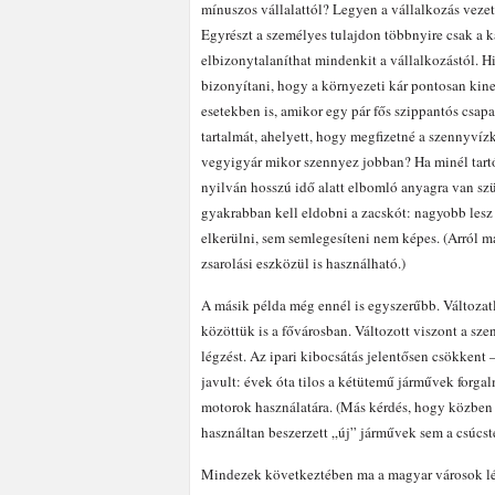
mínuszos vállalattól? Legyen a vállalkozás vezet
Egyrészt a személyes tulajdon többnyire csak a 
elbizonytalaníthat mindenkit a vállalkozástól. 
bizonyítani, hogy a környezeti kár pontosan kin
esetekben is, amikor egy pár fős szippantós csap
tartalmát, ahelyett, hogy megfizetné a szennyvíz
vegyigyár mikor szennyez jobban? Ha minél tart
nyilván hosszú idő alatt elbomló anyagra van 
gyakrabban kell eldobni a zacskót: nagyobb lesz 
elkerülni, sem semlegesíteni nem képes. (Arról má
zsarolási eszközül is használható.)
A másik példa még ennél is egyszerűbb. Változat
közöttük is a fővárosban. Változott viszont a s
légzést. Az ipari kibocsátás jelentősen csökkent
javult: évek óta tilos a kétütemű járművek forga
motorok használatára. (Más kérdés, hogy közben 
használtan beszerzett „új” járművek sem a csúcst
Mindezek következtében ma a magyar városok lég