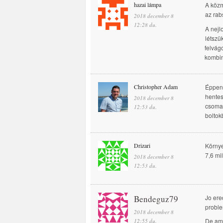
hazai lámpa
A közm
az rab
2018 december 8
12:28 du.
A nejl
létszü
felvág
kombin
Christopher Adam
Éppen 
hentes
2018 december 8
csomag
12:53 du.
boltok
Drizari
Környe
7,6 mi
2018 december 8
12:53 du.
Bendeguz79
Jo ere
proble
2018 december 8
De ami
12:55 du.