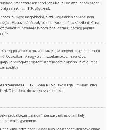
unkások rendszeresen seprik az utcákat, de az ellenzék szerint
szolgamunka, amit ők végeznek.
onzacskók ügye megoldódni látszik, legalábbis ott, ahol nem
kséglet. Pl. bevásárlószatyrot lehet vászonból is készíteni. Zsíros
ottat valószínű továbbra is zacskóba tesznek, esetleg papírral
álják.
ma reggel voltam a hozzám közel eső lengyel, ill. kelet-európai
nél Ottawában. A nagy élelmiszerláncokban zacskóba
olják a felvágottat, viszont szerencsére a kisebb kelet-európai
ban papirba.
zetszennyezés … 1960-ban a Föld lakossága 3 milliárd, idén
lliárd. Tabu téma, de ez okozza a bajokat.
deku probalkozas „talalom”, persze csak az ottani helyi
makat vette figyelembe.
kor a vilag, ertve ezen Foldon levok osszeseget kell figyelembe