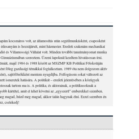
apám kocsmáros volt, az államosítás után segédmunkásként, csaposként
ez édesanyám is hozzájárult, mint házmester. Eredeti szakmám mechanikai
dió és Villamossági Vállalat volt. Minden további tanulmányomat munka
ók Gimnáziumában szereztem. Üzemi lapoknál kezdtem hivatásosan írni.
émiát, majd 1984 és 1988 között az MSZMP KB Politikai Főiskoláján
óként főleg gazdasági témákkal foglalkoztam. 1989 óta nem dolgozom aktív
ként), sajtófőnökként mentem nyugdíjba. Felfogásom sokat változott az
tt ismeretek hatására. A politikát – eredeti jelentésében a közügyek
tosnak tartom ma is. A politika, és aktorainak, a politikusoknak a
obb kártétel, amit el lehet követni az „egyszerű” emberekkel szemben.
sd meg magad, húzd meg magad, akkor talán hagynak élni. Ezzel szemben én
zz, cselekedj!