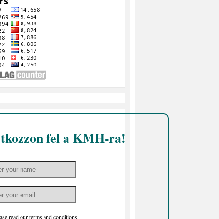
atkozzon fel a KMH-ra!
ase read our
terms and conditions