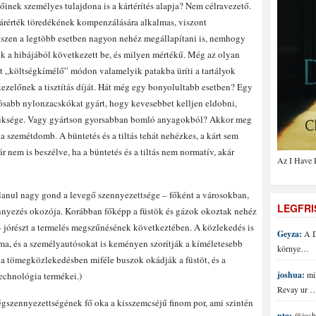
őinek személyes tulajdona is a kártérítés alapja? Nem célravezető.
kárérték töredékének kompenzálására alkalmas, viszont
Hiszen a legtöbb esetben nagyon nehéz megállapítani is, nemhogy
ek a hibájából következett be, és milyen mértékű. Még az olyan
at „költségkímélő” módon valamelyik patakba üríti a tartályok
kezelőnek a tisztítás díját. Hát még egy bonyolultabb esetben? Egy
ósabb nylonzacskókat gyárt, hogy kevesebbet kelljen eldobni,
szüksége. Vagy gyártson gyorsabban bomló anyagokból? Akkor meg
a szemétdomb. A büntetés és a tiltás tehát nehézkes, a kárt sem
r nem is beszélve, ha a büntetés és a tiltás nem normatív, akár
Az I Have 
lanul nagy gond a levegő szennyezettsége – főként a városokban,
LEGFR
zennyezés okozója. Korábban főképp a füstök és gázok okoztak nehéz
 – jórészt a termelés megszűnésének következtében. A közlekedés is
Geyza:
A D
lma, és a személyautósokat is keményen szorítják a kíméletesebb
környe…
a tömegközlekedésben miféle buszok okádják a füstöt, és a
joshua:
mi 
echnológia termékei.)
Revay ur 
szennyezettségének fő oka a kisszemcséjű finom por, ami szintén
ptg:
@joshu