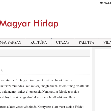
MÉDIAAJ
MAGYARSÁG
KULTÚRA
UTAZÁS
PALETTA
VIL
LÁS
va intett attól, hogy bármilyen formában belekössek a
ziszifuszi működésüket, muszáj megtennem. Mielőtt még az általuk
va, valamennyiünket eltemetnek. Nem tartom feleslegesnek a
ráirányították a figyelmünket a ránk leselkedő veszélyre.
rtom a környezet védelmét. Környezet alatt most csak a Földet