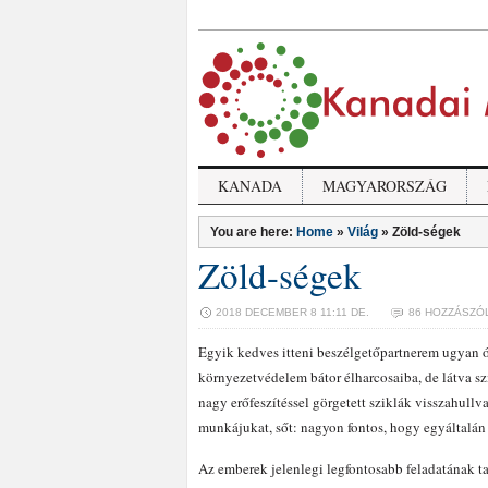
KANADA
MAGYARORSZÁG
You are here:
Home
»
Világ
»
Zöld-ségek
Zöld-ségek
2018 DECEMBER 8 11:11 DE.
86 HOZZÁSZÓ
Egyik kedves itteni beszélgetőpartnerem ugyan ó
környezetvédelem bátor élharcosaiba, de látva s
nagy erőfeszítéssel görgetett sziklák visszahull
munkájukat, sőt: nagyon fontos, hogy egyáltalán 
Az emberek jelenlegi legfontosabb feladatának ta