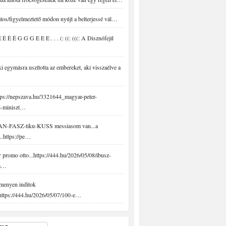
tos/figyelmeztető módon nyújt a belterjessé vál…
É É É G G G E E E . . . (: ((: (((: A Disznófejű
 egymásra uszította az embereket, aki visszaélve a
ps://nepszava.hu/3321644_magyar-peter-
i-miniszt…
N-FASZ-tiku-KUSS messiasom van...a
..https://pe…
promo otto...https://444.hu/2026/05/08/ibusz-
-a…
menyen inditok
.https://444.hu/2026/05/07/100-e…