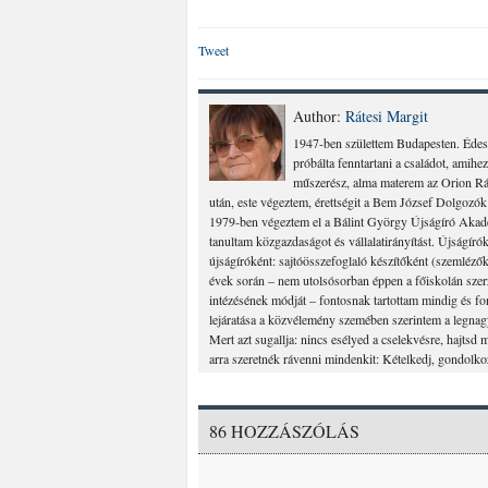
Tweet
Author:
Rátesi Margit
1947-ben születtem Budapesten. Édes
próbálta fenntartani a családot, amih
műszerész, alma materem az Orion Rá
után, este végeztem, érettségit a Bem József Dolgoz
1979-ben végeztem el a Bálint György Újságíró Akad
tanultam közgazdaságot és vállalatirányítást. Újságír
újságíróként: sajtóösszefoglaló készítőként (szemléző
évek során – nem utolsósorban éppen a főiskolán szerze
intézésének módját – fontosnak tartottam mindig és fon
lejáratása a közvélemény szemében szerintem a legnagy
Mert azt sugallja: nincs esélyed a cselekvésre, hajt
arra szeretnék rávenni mindenkit: Kételkedj, gondolko
86 HOZZÁSZÓLÁS