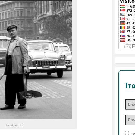
Ir
Az utcaseprő.
Ple