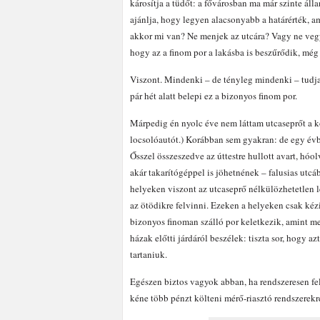
károsítja a tüdőt: a fővárosban ma már szinte áll
ajánlja, hogy legyen alacsonyabb a határérték, am
akkor mi van? Ne menjek az utcára? Vagy ne vegy
hogy az a finom por a lakásba is beszűrődik, még 
Viszont. Mindenki – de tényleg mindenki – tudja,
pár hét alatt belepi ez a bizonyos finom por.
Márpedig én nyolc éve nem láttam utcaseprőt a 
locsolóautót.) Korábban sem gyakran: de egy évbe
Ősszel összeszedve az úttestre hullott avart, hó
akár takarítógéppel is jöhetnének – falusias utc
helyeken viszont az utcaseprő nélkülözhetetlen l
az ötödikre felvinni. Ezeken a helyeken csak kézi
bizonyos finoman szálló por keletkezik, amint m
házak előtti járdáról beszélek: tiszta sor, hogy a
tartaniuk.
Egészen biztos vagyok abban, ha rendszeresen fe
kéne több pénzt költeni mérő-riasztó rendszerekr