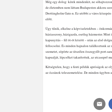
Még egy dolog: kérek mindenkit, ne sóhajtozzon,
de életemben nem láttam Budapesten akkora sze
Drottingholm Gate-n. Ez utóbbi a város közepén
előtt.
Úgy tűnik, elkelne a képviseletekben – önkorm
háziasszony, házigazda, esetleg házmester. Mint 
kapunyitás – fél öt-öt között – után az első dolgun
fellocsolni. És minden hajnalon találkoztunk az ut
szemetet, söpörte az útszélen összegyűlt port-sara
kapualját, lépcsőket takarítottuk, az utcaseprő me
Kétségtelen, hogy a fenti példák apróságok az ol
az óceánok teleszemetelése. De minden ügyben az