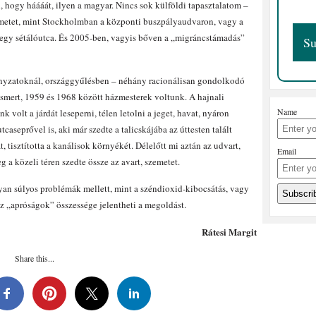
 hogy háááát, ilyen a magyar. Nincs sok külföldi tapasztalatom –
metet, mint Stockholmban a központi buszpályaudvaron, vagy a
 egy sétálóutca. És 2005-ben, vagyis bőven a „migráncstámadás”
ányzatoknál, országgyűlésben – néhány racionálisan gondolkodó
ismert, 1959 és 1968 között házmesterek voltunk. A hajnali
Name
k volt a járdát leseperni, télen letolni a jeget, havat, nyáron
caseprővel is, aki már szedte a talicskájába az úttesten talált
t, tisztította a kanálisok környékét. Délelőtt mi aztán az udvart,
Email
g a közeli téren szedte össze az avart, szemetet.
yan súlyos problémák mellett, mint a széndioxid-kibocsátás, vagy
 „apróságok” összessége jelentheti a megoldást.
Rátesi Margit
Share this...