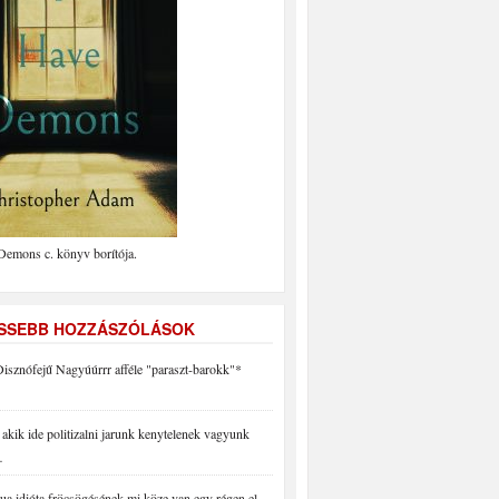
Demons c. könyv borítója.
ISSEBB HOZZÁSZÓLÁSOK
isznófejű Nagyúúrrr afféle "paraszt-barokk"*
akik ide politizalni jarunk kenytelenek vagyunk
…
a idióta fröcsögésének mi köze van egy régen el…