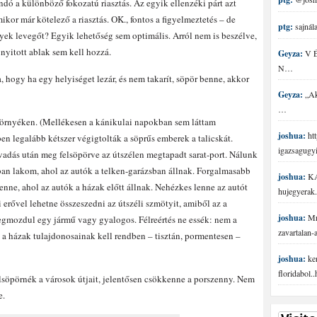
andó a különböző fokozatú riasztás. Az egyik ellenzéki párt azt
ikor már kötelező a riasztás. OK., fontos a figyelmeztetés – de
ptg:
sajnála
ek levegőt? Egyik lehetőség sem optimális. Arról nem is beszélve,
nyitott ablak sem kell hozzá.
Geyza:
V É 
N…
 hogy ha egy helyiséget lezár, és nem takarít, söpör benne, akkor
Geyza:
„Aki
…
környéken. (Mellékesen a kánikulai napokban sem láttam
joshua:
htt
n legalább kétszer végigtolták a söprűs emberek a talicskát.
igazsagugy
olvadás után meg felsöpörve az útszélen megtapadt sarat-port. Nálunk
ában lakom, ahol az autók a telken-garázsban állnak. Forgalmasabb
joshua:
KA
enne, ahol az autók a házak előtt állnak. Nehézkes lenne az autót
hujegyerak.
 erővel lehetne összeszedni az útszéli szmötyit, amiből az a
joshua:
Mr 
egmozdul egy jármű vagy gyalogos. Félreértés ne essék: nem a
zavartalan
zt a házak tulajdonosainak kell rendben – tisztán, pormentesen –
joshua:
ke
floridabol.
lsöpörnék a városok útjait, jelentősen csökkenne a porszenny. Nem
e.