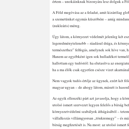
értem – unokáinknak bizonyára lesz dolguk a Föl
A Föld megóvása az a feladat, amit kizárólag gl
a szemetünket egymás küszöbére – amíg mindannyi
(nukleáris) méreg.
Úgy látom, a környezet védelmét jelenleg két esz
legeredménytelenebb – ráadásul drága, és könnye
természethez” felfogás, amelynek sok híve van, h
Hanem az egyébként igen sok hulladékot termelő m
hallottam egy tudóstól: ha elutasítva az energiat
ha a ma élők csak egyetlen csésze vizet akarnának 
Nem vagyok tudós értője az ügynek, ezért két fö
magyar ugyan – de ahogy látom, másutt is hason
Az egyik ellenzéki párt azt javasolja, hogy a kö
utolsó ismert szervezet legyen felelős a bírság be
környezetvédelmi szabályok áthágásából – tetemes
vállalkozás villámgyorsan „tönkremegy” – és más 
bírság megfizetését is. Na most: az utolsó ismert