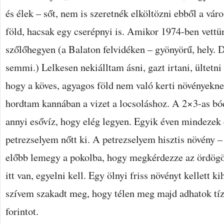
és élek – sőt, nem is szeretnék elköltözni ebből a vár
föld, hacsak egy cserépnyi is. Amikor 1974-ben vettü
szőlőhegyen (a Balaton felvidéken – gyönyörű, hely. De
semmi.) Lelkesen nekiálltam ásni, gazt irtani, ültetni
hogy a köves, agyagos föld nem való kerti növényekne
hordtam kannában a vizet a locsoláshoz. A 2×3-as bód
annyi esővíz, hogy elég legyen. Egyik éven mindezek 
petrezselyem nőtt ki. A petrezselyem hisztis növény
előbb lemegy a pokolba, hogy megkérdezze az ördögö
itt van, egyelni kell. Egy ölnyi friss növényt kellett 
szívem szakadt meg, hogy télen meg majd adhatok tíz
forintot.