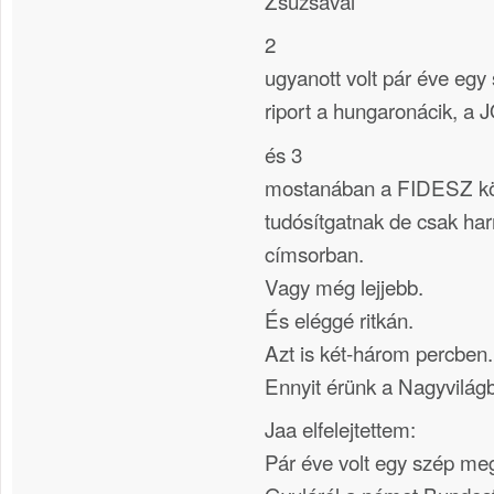
Zsuzsával
2
ugyanott volt pár éve egy
riport a hungaronácik, a 
és 3
mostanában a FIDESZ kör
tudósítgatnak de csak ha
címsorban.
Vagy még lejjebb.
És eléggé ritkán.
Azt is két-három percben.
Ennyit érünk a Nagyvilág
Jaa elfelejtettem:
Pár éve volt egy szép m