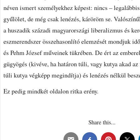
néven ismert személyekhez képest: nincs – legalábbi
gyűlölet, de még csak lenézés, káröröm se. Valószínű
a huszadik századi magyarországi liberalizmus és ker
eszmerendszer összehasonlító elemzését mondjuk id
és Pehm József műveinek tükrében. De ért az emberek
gügyögés (kivéve, ha határon túli, vagy kutya akad az
túli kutya végképp megindítja) és lenézés nélkül beszé
Ez pedig mindkét oldalon ritka erény.
Share this...