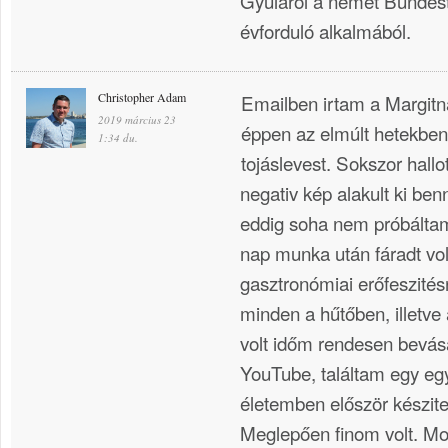
Gyuláról a német Bundest
évforduló alkalmából.
Christopher Adam
Emailben irtam a Margitn
2019 március 23
éppen az elmúlt hetekben 
1:34 du.
tojáslevest. Sokszor hallo
negativ kép alakult ki be
eddig soha nem próbáltam
nap munka után fáradt vo
gasztronómiai erőfeszités
minden a hűtőben, illetve
volt időm rendesen bevásá
YouTube, találtam egy eg
életemben először készite
Meglepően finom volt. Mo