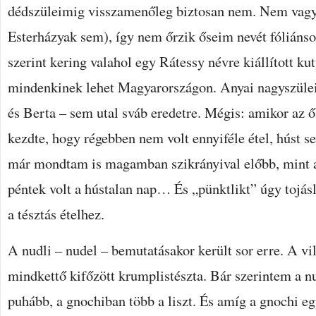
dédszüleimig visszamenőleg biztosan nem. Nem vagy
Esterházyak sem), így nem őrzik őseim nevét fóliánso
szerint kering valahol egy Rátessy névre kiállított ku
mindenkinek lehet Magyarországon. Anyai nagyszüle
és Berta – sem utal sváb eredetre. Mégis: amikor az 
kezdte, hogy régebben nem volt ennyiféle étel, húst 
már mondtam is magamban szikrányival előbb, mint a
péntek volt a hústalan nap… És „pünktlikt” úgy tojásl
a tésztás ételhez.
A nudli – nudel – bemutatásakor került sor erre. A vi
mindkettő kifőzött krumplistészta. Bár szerintem a n
puhább, a gnochiban több a liszt. És amíg a gnochi e