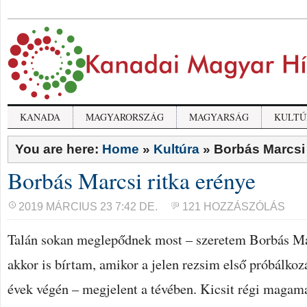
KANADA
MAGYARORSZÁG
MAGYARSÁG
KULTÚ
You are here:
Home
»
Kultúra
»
Borbás Marcsi 
Borbás Marcsi ritka erénye
2019 MÁRCIUS 23 7:42 DE.
121 HOZZÁSZÓLÁS
Talán sokan meglepődnek most – szeretem Borbás Ma
akkor is bírtam, amikor a jelen rezsim első próbálkoz
évek végén – megjelent a tévében. Kicsit régi magam