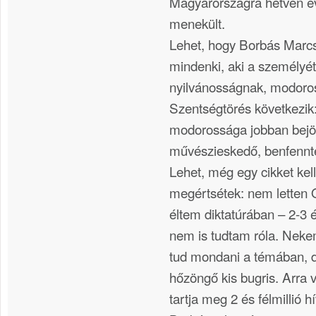
Magyarországra hetven év
menekült.
Lehet, hogy Borbás Marc
mindenki, aki a személyét
nyilvánosságnak, modoros
Szentségtörés következi
modorossága jobban bejön
művészieskedő, benfennt
Lehet, még egy cikket kel
megértsétek: nem letten O
éltem diktatúrában – 2-3 
nem is tudtam róla. Neke
tud mondani a témában, d
hőzöngő kis bugris. Arra 
tartja meg 2 és félmillió h