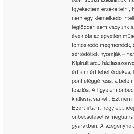
Igyekeztem érzékeltetni,
nem egy kiemelkedő intel
legtöbben sem vagyunk a
évek óta az egyetlen műs
fontoskodó megmondók, 
sértődöttek nyomják – h
Kipirult arcú háziasszonyo
értik,miért lehet érdekes
pont eléggé ress, a béle 
foszlós. A figyelem önbec
kiállásra sarkall. Ezt nem
Ezért írtam, hogy épp idej
önbecsülését is megtámas
gyárakban. A szegénynek