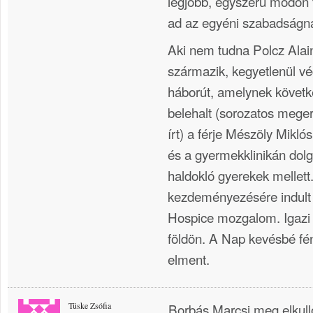
legjobb, egyszerű módon ta
ad az egyéni szabadságna
Aki nem tudna Polcz Alain
származik, kegyetlenül v
háborút, amelynek követk
belehalt (sorozatos mege
írt) a férje Mészöly Miklós
és a gyermekklinikán dolg
haldokló gyerekek mellett
kezdeményezésére indult
Hospice mozgalom. Igazi 
földön. A Nap kevésbé fé
elment.
Tüske Zsófia
Borbás Marcsi meg elkull