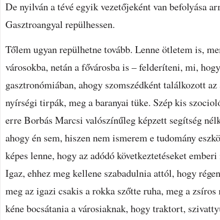
De nyilván a tévé egyik vezetőjeként van befolyása ar
Gasztroangyal repülhessen.
Tőlem ugyan repülhetne tovább. Lenne ötletem is, mer
városokba, netán a fővárosba is – felderíteni, mi, hog
gasztronómiában, ahogy szomszédként találkozott az a
nyírségi tirpák, meg a baranyai tüke. Szép kis szocio
erre Borbás Marcsi valószínűleg képzett segítség nél
ahogy én sem, hiszen nem ismerem e tudomány eszköz
képes lenne, hogy az adódó következtetéseket emberi 
Igaz, ehhez meg kellene szabadulnia attól, hogy rége
meg az igazi csakis a rokka szőtte ruha, meg a zsíros
kéne bocsátania a városiaknak, hogy traktort, szivattyú