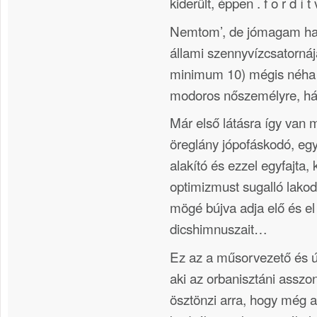
kiderült, éppen . f o r d í 
Nemtom’, de jómagam ha 
állami szennyvízcsatornáj
minimum 10) mégis néha 
modoros nőszemélyre, há
Már első látásra így van 
öreglány jópofáskodó, egyf
alakító és ezzel egyfajta, 
optimizmust sugalló lak
mögé bújva adja elő és e
dicshimnuszait…
Ez az a műsorvezető és ú
aki az orbanisztáni asszon
ösztönzi arra, hogy még a