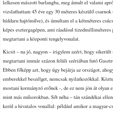
lelkesen mászott barlangba, meg ámult el valami apr
vizslathattam 45 éve egy 30 méteres készülő csarnok 
híddaru hajtóműve), és ámultam el a kétméteres csúcs
képes esztergagépen, ami ráadásul tizedmilliméteres 
megtartani a központi tengelyvonalat.
Kicsit – na jó, nagyon – irigylem azért, hogy sikerült 
megtartani immár százon felüli szériában futó Gaszt
Ebben főképp azt, hogy úgy bejárja az országot, aho
emberekkel beszélget, nemcsak nyilatkozókkal. Köztud
mostani kormányzó erőnek -, de ez nem jön át olyan 
mint más műsorokban. Sőt néha – tán szándékai ellené
kerül a hivatalos vonallal: például amikor a magyar-