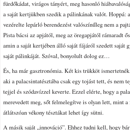
fürdőkádat, virágos tányért, meg hasonló hiábavalósá
a saját kertjükben szedik a pálinkának valót. Hoppá: 
vezérelte lepárló berendezést valószínűleg nem a pajt
Pista bácsi az apjától, meg az öregapjától rámaradt ő
amin a saját kertjében álló saját fájáról szedett saját
saját pálinkáját. Szóval, bonyolult dolog ez…
És, ha már gasztronómia. Két kis trükköt ismertetn
aki a palacsintatésztába csak egy tojást tett, és nem t
tejjel és szódavízzel keverte. Ezzel elérte, hogy a pa
merevedett meg, sőt felmelegítve is olyan lett, mint a 
átlátszóan vékony tésztákat lehet így sütni.
A másik saját „innováció”. Ehhez tudni kell, hogy bá