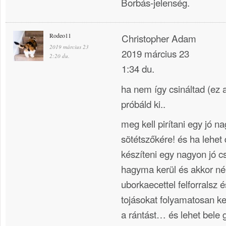
Borbás-jelenség.
Rodeo11
Christopher Adam
2019 március 23
2019 március 23
2:20 du.
1:34 du.
ha nem így csináltad (ez 
próbáld ki..
meg kell pirítani egy jó n
sötétszőkére! és ha lehet 
készíteni egy nagyon jó c
hagyma kerül és akkor ném
uborkaecettel felforralsz 
tojásokat folyamatosan ke
a rántást… és lehet bele 