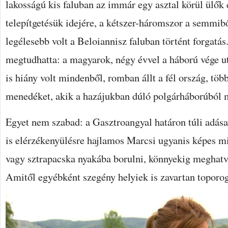
lakosságú kis faluban az immár egy asztal körül ülők
telepítgetésük idejére, a kétszer-háromszor a semmib
legélesebb volt a Beloiannisz faluban történt forgatás
megtudhatta: a magyarok, négy évvel a háború vége u
is hiány volt mindenből, romban állt a fél ország, töb
menedéket, akik a hazájukban dúló polgárháborúból 
Egyet nem szabad: a Gasztroangyal határon túli adá
is elérzékenyülésre hajlamos Marcsi ugyanis képes m
vagy sztrapacska nyakába borulni, könnyekig meghat
Amitől egyébként szegény helyiek is zavartan toporo