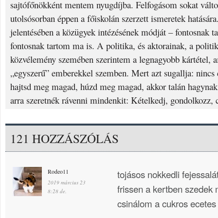
sajtófőnökként mentem nyugdíjba. Felfogásom sokat válto
utolsósorban éppen a főiskolán szerzett ismeretek hatására.
jelentésében a közügyek intézésének módját – fontosnak t
fontosnak tartom ma is. A politika, és aktorainak, a politi
közvélemény szemében szerintem a legnagyobb kártétel, am
„egyszerű” emberekkel szemben. Mert azt sugallja: nincs e
hajtsd meg magad, húzd meg magad, akkor talán hagynak 
arra szeretnék rávenni mindenkit: Kételkedj, gondolkozz, 
121 HOZZÁSZÓLÁS
Rodeo11
tojásos nokkedli fejessal
2019 március 23
frissen a kertben szede
8:28 de.
csinálom a cukros ecetes