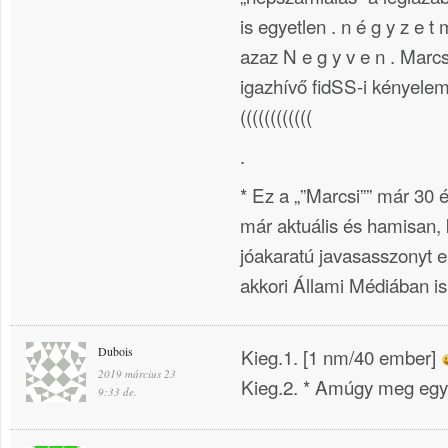
is egyetlen . n é g y z e t m
azaz N e g y v e n . Marcsi
igazhívő fidSS-i kényelemb
((((((((((((
.
* Ez a „”Marcsi”” már 30 év
már aktuális és hamisan, 
jóakaratú javasasszonyt e
akkori Állami Médiában is
Dubois
Kieg.1. [1 nm/40 ember]
2019 március 23
Kieg.2. * Amúgy meg egy 
9:33 de.