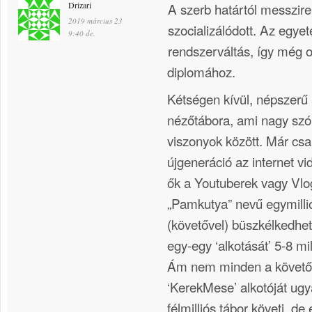
Drizari
A szerb határtól messzire 
2019 március 23
szocializálódott. Az egye
9:40 de.
rendszerváltás, így még o
diplomához.
Kétségen kívül, népszerű 
nézőtábora, ami nagy szó
viszonyok között. Már csak
újgeneráció az internet v
ők a Youtuberek vagy Vlo
„Pamkutya” nevű egymillió
(követővel) büszkélkedhet
egy-egy ‘alkotását’ 5-8 mill
Ám nem minden a követő
‘KerekMese’ alkotóját ug
félmilliós tábor követi, de