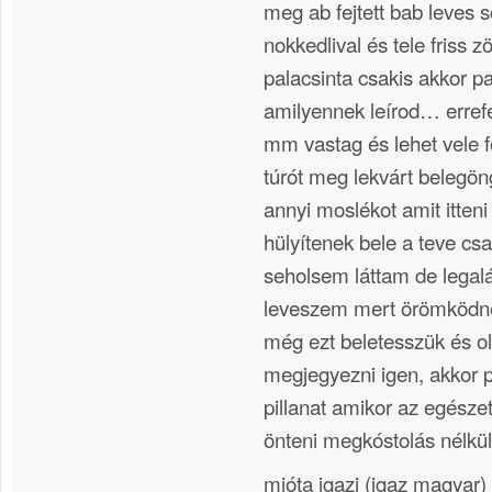
meg ab fejtett bab leves so
nokkedlival és tele friss 
palacsinta csakis akkor pa
amilyennek leírod… erref
mm vastag és lehet vele f
túrót meg lekvárt belegö
annyi moslékot amit itten
hülyítenek bele a teve c
seholsem láttam de legal
leveszem mert örömködne
még ezt beletesszük és o
megjegyezni igen, akkor 
pillanat amikor az egésze
önteni megkóstolás nélkül
mióta igazi (igaz magyar