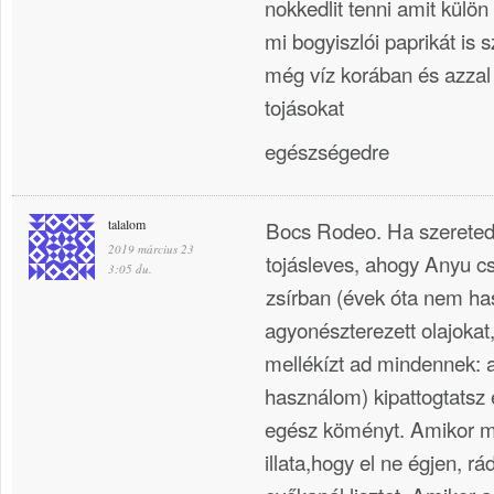
nokkedlit tenni amit kül
mi bogyiszlói paprikát is 
még víz korában és azzal f
tojásokat
egészségedre
talalom
Bocs Rodeo. Ha szereted 
2019 március 23
tojásleves, ahogy Anyu cs
3:05 du.
zsírban (évek óta nem h
agyonészterezett olajokat
mellékízt ad mindennek: a
használom) kipattogtatsz 
egész köményt. Amikor má
illata,hogy el ne égjen, r