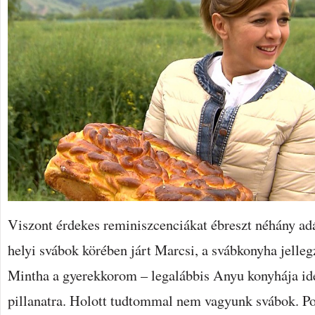
Viszont érdekes reminiszcenciákat ébreszt néhány adá
helyi svábok körében járt Marcsi, a svábkonyha jelleg
Mintha a gyerekkorom – legalábbis Anyu konyhája idé
pillanatra. Holott tudtommal nem vagyunk svábok. P