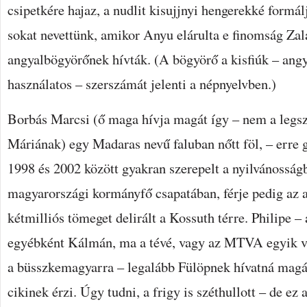
csipetkére hajaz, a nudlit kisujjnyi hengerekké form
sokat nevettünk, amikor Anyu elárulta e finomság Zal
angyalbögyörőnek hívták. (A bögyörő a kisfiúk – ang
használatos – szerszámát jelenti a népnyelvben.)
Borbás Marcsi (ő maga hívja magát így – nem a legs
Máriának) egy Madaras nevű faluban nőtt föl, – erre 
1998 és 2002 között gyakran szerepelt a nyilvánosság
magyarországi kormányfő csapatában, férje pedig az a
kétmilliós tömeget delirált a Kossuth térre. Philipe –
egyébként Kálmán, ma a tévé, vagy az MTVA egyik ve
a büsszkemagyarra – legalább Fülöpnek hívatná magá
cikinek érzi. Úgy tudni, a frigy is széthullott – de ez