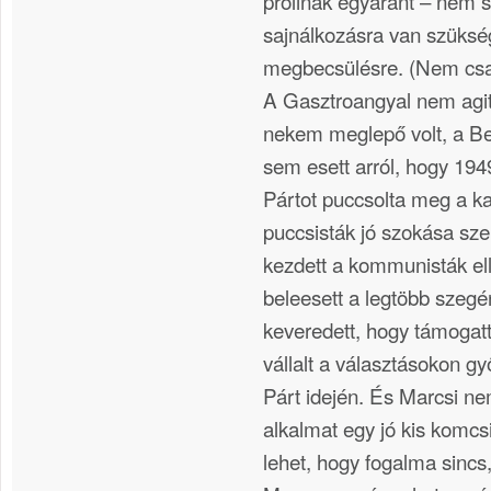
prolinak egyaránt – nem 
sajnálkozásra van szüks
megbecsülésre. (Nem csa
A Gasztroangyal nem agit
nekem meglepő volt, a Be
sem esett arról, hogy 19
Pártot puccsolta meg a ka
puccsisták jó szokása szer
kezdett a kommunisták el
beleesett a legtöbb szegé
keveredett, hogy támogatt
vállalt a választásokon 
Párt idején. És Marcsi ne
alkalmat egy jó kis komcsi
lehet, hogy fogalma sincs