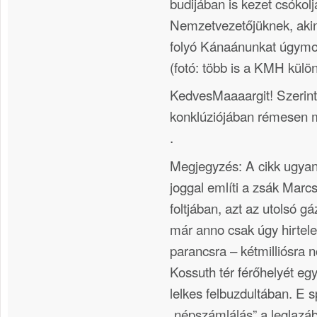
budijában is kezet csókol
Nemzetvezetőjüknek, akine
folyó Kánaánunkat úgym
(fotó: több is a KMH külö
KedvesMaaaargit! Szerint
konklúziójában rémesen 
.
Megjegyzés: A cikk ugya
joggal említi a zsák Marcs
foltjában, azt az utolsó g
már anno csak úgy hirtele
parancsra – kétmilliósra n
Kossuth tér férőhelyét eg
lelkes felbuzdultában. E 
„népszámlálás” a leglazá