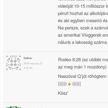
videóját 10-15 milliószor t
pénzt hozhat az alkotójának
és aki egyben meseíró és i
Na persze, ezek a számok
az amerikai Vloggerek er
nálunk a lakosság száma is
Dubois
Rodeo 8:28 (ez utóbbi ma
2019 március 23
az meg mán 1 mozdony)
9:41 de.
Naszóval Q’jót röhögtem 
))))))
((((((
Kösz’