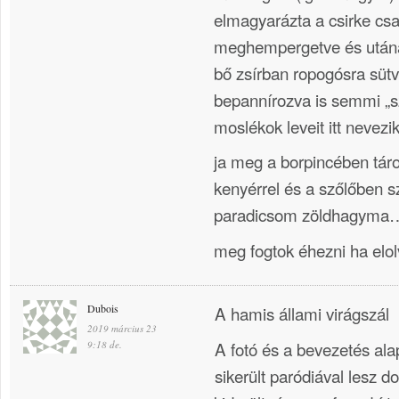
elmagyarázta a csirke cs
meghempergetve és utána
bő zsírban ropogósra süt
bepannírozva is semmi „s
moslékok leveit itt nevezi
ja meg a borpincében tárol
kenyérrel és a szőlőben sz
paradicsom zöldhagyma
meg fogtok éhezni ha elo
Dubois
A hamis állami virágszál
2019 március 23
A fotó és a bevezetés alap
9:18 de.
sikerült paródiával lesz 