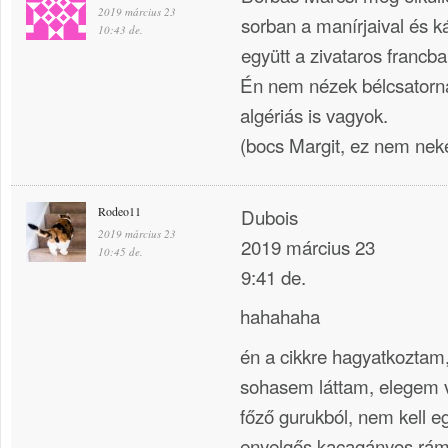
2019 március 23
sorban a manírjaival és k
10:43 de.
együtt a zivataros francba
Én nem nézek bélcsatorná
algériás is vagyok.
(bocs Margit, ez nem nek
Rodeo11
Dubois
2019 március 23
2019 március 23
10:45 de.
9:41 de.
hahahaha
én a cikkre hagyatkoztam
sohasem láttam, elegem 
főző gurukból, nem kell e
enyelgős kacagányos rám