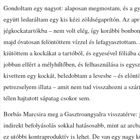
Gondoltam egy nagyot: alaposan megmostam, és a gy
együtt ledaráltam egy kis kézi zöldségaprítón. Az ap
jégkockatartókba – nem volt elég, így korábbi bonbont
majd óvatosan felöntöttem vízzel és lefagyasztottam
kiütöttem a kockákat a tartóból, és egyesével fóliába
jobban elfért a mélyhűtőben, és felhasználása is egysz
kivettem egy kockát, beledobtam a levesbe – és elöntöt
petrezselyem illata – amit nem tud visszahozni a szá
télen hajtatott sápatag csokor sem.
Borbás Marcsira meg a Gasztroangyalra visszatérve: 
indirekt befolyásolás sokkal hatásosabb, mint az arcba
ez utóbbi kontraproduktív is lehet. De van egy nagy 