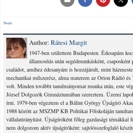
Tweet
Author:
Rátesi Margit
1947-ben születtem Budapesten. Édesapám kocs
államosítás után segédmunkásként, csaposként p
családot, amihez édesanyám is hozzájárult, mint házmest
mechanikai műszerész, alma materem az Orion Rádió és V
volt. Minden további tanulmányomat munka után, este vég
József Dolgozók Gimnáziumában szereztem. Üzemi lapok
írni. 1979-ben végeztem el a Bálint György Újságíró Aka
1988 között az MSZMP KB Politikai Főiskoláján tanulta
vállalatirányítást. Újságíróként főleg gazdasági témákkal 
nem dolgozom aktív újságíróként: sajtóösszefoglaló készí