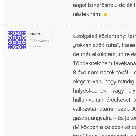
angol ismerősnek, de ők fu
néztek rám.
talalom
Szolgálati közlemény: t
2019 március 23
„rokkán szőtt ruha”, hane
2:19 du.
de már elküldtem, mire é
Többeknek:nem tévékanáli
8 éve nem nézek tévét – 
elegem van, hogy mindig
hülyéskednek – vagy hül
hallok valami érdekeset, a
változatán utána nézek. A
gasztroangyalra – és jóked
(Miközben a celebekkel ce
ba+” típusú szeánszok in