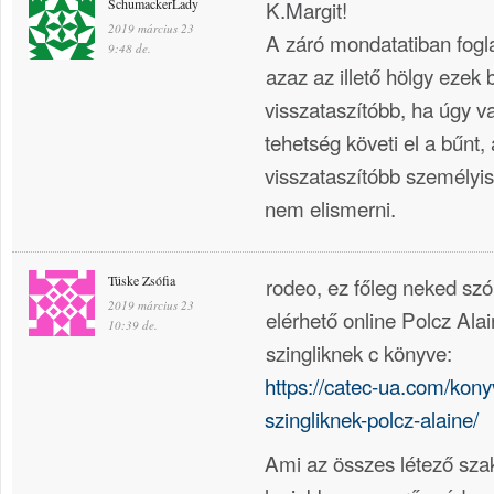
SchumackerLady
K.Margit!
2019 március 23
A záró mondatatiban fogla
9:48 de.
azaz az illető hölgy ezek
visszataszítóbb, ha úgy v
tehetség követi el a bűnt,
visszataszítóbb személyis
nem elismerni.
Tüske Zsófia
rodeo, ez főleg neked szó
2019 március 23
elérhető online Polcz Ala
10:39 de.
szingliknek c könyve:
https://catec-ua.com/kon
szingliknek-polcz-alaine/
Ami az összes létező sza