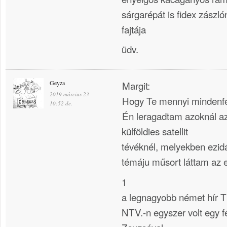
sárgarépát is fidex zászló
fajtája
üdv.
Geyza
Margit:
2019 március 23
Hogy Te mennyi mindenfé
10:52 de.
Én leragadtam azoknál a
külföldies satellit
tévéknél, melyekben ezi
témáju műsort láttam az el
1
a legnagyobb német hír T
NTV.-n egyszer volt egy fé