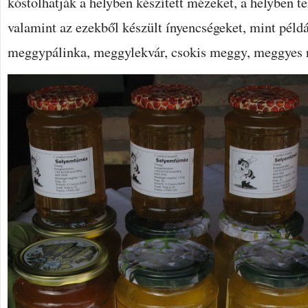
kóstolhatják a helyben készített mézeket, a helyben t
valamint az ezekből készült ínyencségeket, mint péld
meggypálinka, meggylekvár, csokis meggy, meggyes r