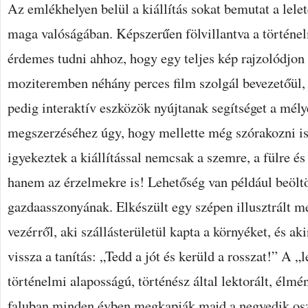
Az emlékhelyen belül a kiállítás sokat bemutat a lele
maga valóságában. Képszerűen fölvillantva a történel
érdemes tudni ahhoz, hogy egy teljes kép rajzolódjon 
moziteremben néhány perces film szolgál bevezetőül
pedig interaktív eszközök nyújtanak segítséget a mél
megszerzéséhez úgy, hogy mellette még szórakozni is
igyekeztek a kiállítással nemcsak a szemre, a fülre és
hanem az érzelmekre is! Lehetőség van például beöltö
gazdaasszonyának. Elkészült egy szépen illusztrált 
vezérről, aki szállásterületül kapta a környéket, és ak
vissza a tanítás: „Tedd a jót és kerüld a rosszat!” A 
történelmi alaposságú, történész által lektorált, élmén
faluban minden évben megkapják majd a negyedik osz