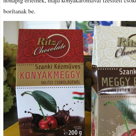
hónapig érlelnek, majd konyakaromával ízesített csok
borítanak be.