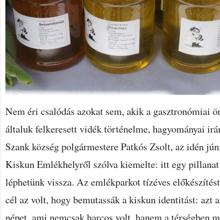
Nem éri csalódás azokat sem, akik a gasztronómiai ö
általuk felkeresett vidék történelme, hagyományai irá
Szank község polgármestere Patkós Zsolt, az idén jú
Kiskun Emlékhelyről szólva kiemelte: itt egy pillanat
léphetünk vissza. Az emlékparkot tízéves előkészítést 
cél az volt, hogy bemutassák a kiskun identitást: azt
népet, ami nemcsak harcos volt, hanem a térségben m