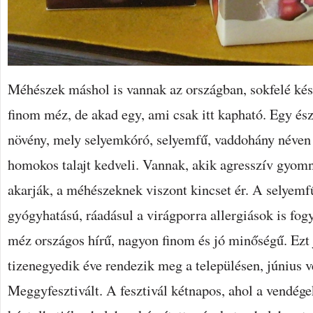
Méhészek máshol is vannak az országban, sokfelé ké
finom méz, de akad egy, ami csak itt kapható. Egy és
növény, mely selyemkóró, selyemfű, vaddohány néven i
homokos talajt kedveli. Vannak, akik agresszív gyomn
akarják, a méhészeknek viszont kincset ér. A selyem
gyógyhatású, ráadásul a virágporra allergiások is fog
méz országos hírű, nagyon finom és jó minőségű. Ezt 
tizenegyedik éve rendezik meg a településen, június 
Meggyfesztivált. A fesztivál kétnapos, ahol a vendég