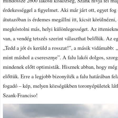
mindössze 2600 lakosú kisközség, Szank hívja fel m
érdekességgel a figyelmet. Aki már járt ott, egyet fog
átutazóban is érdemes megállni itt, kicsit körülnézni,
megkóstolni más, helyi különlegességet. Az itteniekn
van, a vendég tetszés szerint választhat belőlük. Az e
„Tedd a jót és kerüld a rosszat!”, a másik vidámabb: 
mint máshol a cseresznye”. A falu lakói dolgos, szo
mindenek előtt optimisták. Hisznek abban, hogy még 
előttük. Erre a legjobb bizonyíték a falu határában felá
fogadó – kép, melyen községükben toronyépületek láth
Szank-Franciso!