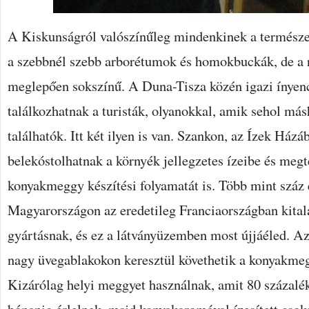
A Kiskunságról valószínűleg mindenkinek a természet
a szebbnél szebb arborétumok és homokbuckák, de a r
meglepően sokszínű. A Duna-Tisza közén igazi ínyen
találkozhatnak a turisták, olyanokkal, amik sehol má
találhatók. Itt két ilyen is van. Szankon, az Ízek Házá
belekóstolhatnak a környék jellegzetes ízeibe és meg
konyakmeggy készítési folyamatát is. Több mint száz
Magyarországon az eredetileg Franciaországban kita
gyártásnak, és ez a látványüzemben most újjáéled. A
nagy üvegablakokon keresztül követhetik a konyakmeg
Kizárólag helyi meggyet használnak, amit 80 százal