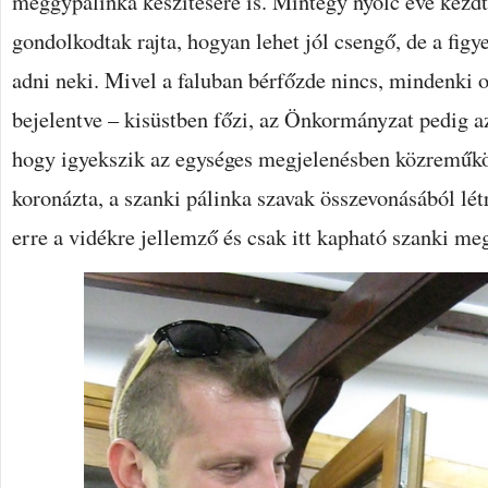
meggypálinka készítésére is. Mintegy nyolc éve kezd
gondolkodtak rajta, hogyan lehet jól csengő, de a figye
adni neki. Mivel a faluban bérfőzde nincs, mindenki o
bejelentve – kisüstben főzi, az Önkormányzat pedig az
hogy igyekszik az egységes megjelenésben közreműköd
koronázta, a szanki pálinka szavak összevonásából létr
erre a vidékre jellemző és csak itt kapható szanki me