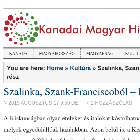
KANADA
MAGYARORSZÁG
MAGYARSÁG
KULTÚ
You are here:
Home
»
Kultúra
»
Szalinka, Szank
rész
Szalinka, Szank-Franciscoból – I
2019 AUGUSZTUS 17 9:59 DE.
2 HOZZÁSZÓLÁS
A Kiskunságban olyan ételeket és italokat kóstolhatn
melyek egyedülállóak hazánkban. Azon belül is, a Ki