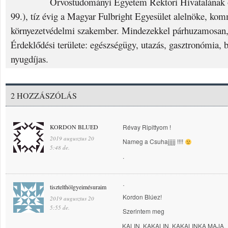
Orvostudományi Egyetem Rektori Hivatalának o
99.), tíz évig a Magyar Fulbright Egyesület alelnöke, ko
környezetvédelmi szakember. Mindezekkel párhuzamosan, 
Érdeklődési területe: egészségügy, utazás, gasztronómia, 
nyugdíjas.
2 HOZZÁSZÓLÁS
KORDON BLUED
Révay Ripittyom !
2019 augusztus 20
Nameg a Csuhajjjjj !!!!
5:48 de.
.
tisztelthölgyeimésuraim
˙
Kordon Blúez!
2019 augusztus 20
5:55 de.
Szerintem meg
KALIN, KAKALIN, KAKALINKA MAJA,