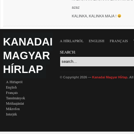
azaz
KALINKA, KALINKA MAJA !
KANADAI
A HÍRLAPRÓL
ENGLISH
FRANÇAIS
MAGYAR
SEARCH:
HÍRLAP
© Copyright 2026 —
Kanadai Magyar Hírlap
. Al
A Hírlapról
English
Français
Tanulmányok
Médiaajánlat
Mikrofon
Interjúk