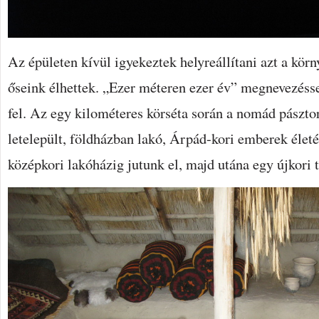
Az épületen kívül igyekeztek helyreállítani azt a körn
őseink élhettek. „Ezer méteren ezer év” megnevezésse
fel. Az egy kilométeres körséta során a nomád pászto
letelepült, földházban lakó, Árpád-kori emberek életé
középkori lakóházig jutunk el, majd utána egy újkori 