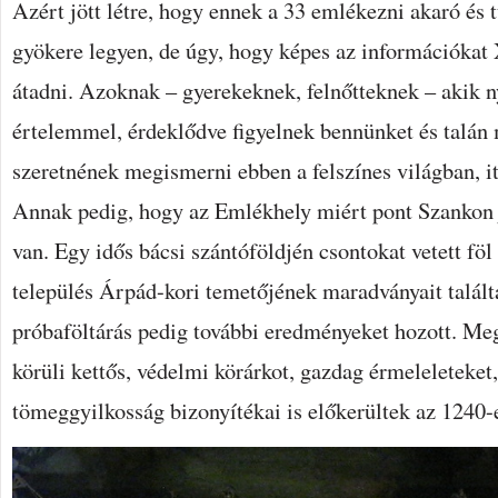
Azért jött létre, hogy ennek a 33 emlékezni akaró és
gyökere legyen, de úgy, hogy képes az információka
átadni. Azoknak – gyerekeknek, felnőtteknek – akik ny
értelemmel, érdeklődve figyelnek bennünket és talán 
szeretnének megismerni ebben a felszínes világban, 
Annak pedig, hogy az Emlékhely miért pont Szankon j
van. Egy idős bácsi szántóföldjén csontokat vetett föl 
település Árpád-kori temetőjének maradványait talált
próbaföltárás pedig további eredményeket hozott. Me
körüli kettős, védelmi körárkot, gazdag érmeleleteket,
tömeggyilkosság bizonyítékai is előkerültek az 1240-