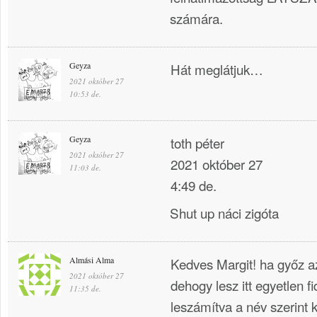
számára.
Geyza
Hát meglátjuk…
2021 október 27
10:53 de.
Geyza
toth péter
2021 október 27
2021 október 27
11:03 de.
4:49 de.
Shut up náci zigóta
Almási Alma
Kedves Margit! ha győz az
2021 október 27
dehogy lesz itt egyetlen 
11:35 de.
leszámítva a név szerint k