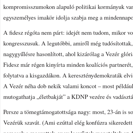
kompromisszumokon alapuló politikai kormányuk va
egyszemélyes imakör idolja szabja meg a mindennapo
A fidesz régóta nem párt: idejét nem tudom, mikor vol
kongresszusuk. A legutóbbi, amiről még tudósítottak
nagygyűlésre hasonlított, ahol kizárólag a Vezér glóri
Fidesz már régen kinyírta minden koalíciós partneré
folytatva a kisgazdákon. A kereszténydemokraták el
A Vezér néha dob nekik valami koncot – most például
mutogathatja „életbakját” a KDNP vezére és vadásztá
Persze a tömegtámogatottsága nagy: most, 23-án is so
Vezérük szavát. (Ami ezúttal elég konfúzra sikeredett 