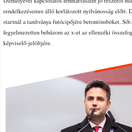
személyével kapcsolatos fenntartásaim jó részéről már
rendelkezésemre álló korlátozott nyilvánosság előtt. 
startnál a tanítványa futócipőjére betontömböket. Sőt:
fegyelmezetten behúzom az x-et az ellenzéki összefogá
képviselő-jelöltjére.