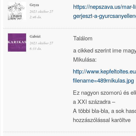
Geyza
https://nepszava.us/mar-l
2021 október 27
gerjeszt-a-gyurcsanyelle
2:46 du.
Gabriel
Találom
2021 október 27
a cikked szerint ime mag
6:33 du.
Mikulása:
http://www.kepfeltoltes.e
filename=489mikulas.jpg
Ez nagyon szomorú és elk
a XXI századra –
A többi bla-bla, a sok has
hozzászólással karöltve