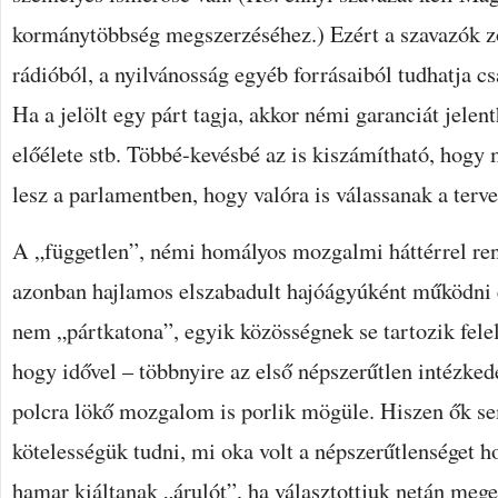
kormánytöbbség megszerzéséhez.) Ezért a szavazók z
rádióból, a nyilvánosság egyéb forrásaiból tudhatja csa
Ha a jelölt egy párt tagja, akkor némi garanciát jelen
előélete stb. Többé-kevésbé az is kiszámítható, hogy
lesz a parlamentben, hogy valóra is válassanak a terve
A „független”, némi homályos mozgalmi háttérrel ren
azonban hajlamos elszabadult hajóágyúként működni 
nem „pártkatona”, egyik közösségnek se tartozik felel
hogy idővel – többnyire az első népszerűtlen intézke
polcra lökő mozgalom is porlik mögüle. Hiszen ők 
kötelességük tudni, mi oka volt a népszerűtlenséget h
hamar kiáltanak „árulót”, ha választottjuk netán meg