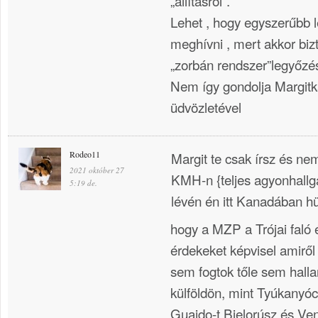
„állításról”.
Lehet , hogy egyszerűbb le
meghívni , mert akkor bizt
„zorbán rendszer”legyőzé
Nem így gondolja Margit
üdvözletével
Rodeo11
Margit te csak írsz és nem
2021 október 27
KMH-n {teljes agyonhallga
5:19 de.
lévén én itt Kanadában h
hogy a MZP a Trójai faló 
érdekeket képvisel amiről
sem fogtok tőle sem hallan
külföldön, mint Tyúkanyóc
Guaido-t Bjelorúsz és Ve