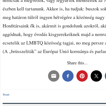
nemcsak a megvettek, vagy legyűrtek meneteltek az 
észben kell tartanunk. Akkor is, ha tudjuk: buszok so
meg határon túlról ingyen hétvégére a közönség nagy 
Honfitársaink ők is, akármit is gondolunk azokról, a
aggódnak, hogy óvodás kisgyerekeiknek majd a nemvá
ecsetelik az LMBTQ közösség tagjai, no meg persze a
(A „brüsszeliták” az Európai Unió kormánya és parla
Share this...
Tweet