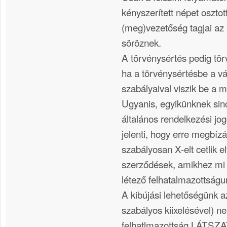
kényszerített népet oszto
(meg)vezetőség tagjai az 
söröznek.
A törvénysértés pedig tör
ha a törvénysértésbe a vá
szabályaival viszik be a 
Ugyanis, egyikünknek sin
általános rendelkezési jog
jelenti, hogy erre megbíz
szabályosan X-elt cetlik e
szerződések, amikhez mi 
létező felhatalmazottságu
A kibújási lehetőségünk az
szabályos kiixelésével) n
felhatlmazottság LÁTSZ