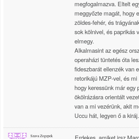
megfogalmazva. Eltelt eg
meggyőzte magát, hogy ez
zöldes-fehér, és trágyána
sok kölnivel, és paprikás
elmegy.
Alkalmasint az egész ors
operaházi tüntetés óta les
fideszbarát ellenzék van 
retorikájú MZP-vel, és mi
hogy keressünk már egy p
ökölrázásra orientált veze
van a mi vezérünk, akit 
Uccu hát, legyen ő a kiráj.
Szava Zogepek
Erdekes, amiket irsz Marg