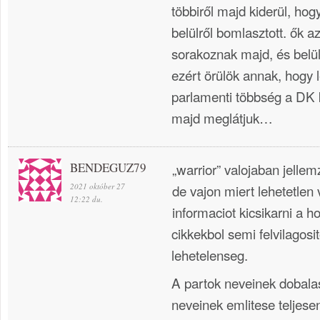
többiről majd kiderül, hogy
belülről bomlasztott. ők
sorakoznak majd, és belü
ezért örülök annak, hogy 
parlamenti többség a DK 
majd meglátjuk…
BENDEGUZ79
„warrior” valojaban jellem
2021 október 27
de vajon miert lehetetle
12:22 du.
informaciot kicsikarni a h
cikkekbol semi felvilagosit
lehetelenseg.
A partok neveinek dobala
neveinek emlitese teljesen