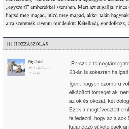
„egyszerű” emberekkel szemben. Mert azt sugallja: nincs e
hajtsd meg magad, húzd meg magad, akkor talán hagynak 
arra szeretnék rávenni mindenkit: Kételkedj, gondolkozz, 
111 HOZZÁSZÓLÁS
Pityi Palkó
„Persze a tömegtámogato
2021 október 27
23-án is sokezren hallgat
12:43 de.
Igen, nagyon szomorú volt
elkábított tömeget aki ne
az ok és okozat, két dolog
Ezek a megtévesztett e
felfedezni, hogy az a sok
kalandozó süketelések am