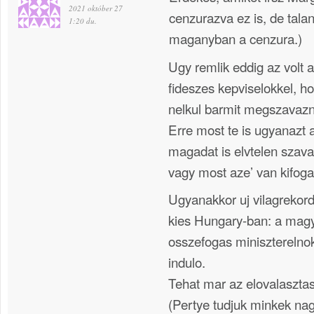
2021 október 27
cenzurazva ez is, de talan
1:20 du.
maganyban a cenzura.)
Ugy remlik eddig az volt 
fideszes kepviselokkel, 
nelkul barmit megszavazn
Erre most te is ugyanazt a
magadat is elvtelen szav
vagy most aze’ van kifoga
Ugyanakkor uj vilagrekordot
kies Hungary-ban: a magya
osszefogas miniszterelnokj
indulo.
Tehat mar az elovalasztast
(Pertye tudjuk minkek nag