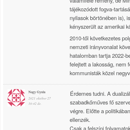
valamiféle remény, de Min
tájékozódott fogva-tartás
nyilasok börtönében is),
kényszerült az amerikai k
2010-től következetes pol
nemzeti irányvonalat köv
hatalomban tartja 2022-b
felejtett a lakosság, nem fe
kommunisták közel negyv
Nagy Gyula
Érdemes tudni. A dualizá
2021 október 27
szabadkőműves fő szerve
10:42 de.
végre. Előtte a politikába
ellenzék.
Csak a felszíni folyamatok