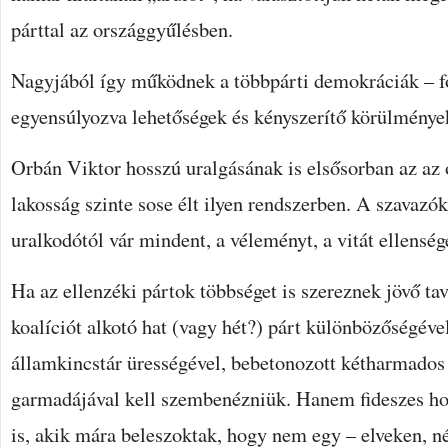
párttal az országgyűlésben.
Nagyjából így működnek a többpárti demokráciák – 
egyensúlyozva lehetőségek és kényszerítő körülmények
Orbán Viktor hosszú uralgásának is elsősorban az az
lakosság szinte sose élt ilyen rendszerben. A szavaz
uralkodótól vár mindent, a véleményt, a vitát ellenség
Ha az ellenzéki pártok többséget is szereznek jövő ta
koalíciót alkotó hat (vagy hét?) párt különbözőségével
államkincstár ürességével, bebetonozott kétharmados
garmadájával kell szembenézniük. Hanem fideszes ho
is, akik mára beleszoktak, hogy nem egy – elveken, n