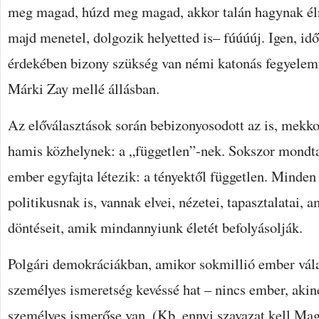
meg magad, húzd meg magad, akkor talán hagynak él
majd menetel, dolgozik helyetted is– fúúúúj. Igen, i
érdekében bizony szükség van némi katonás fegyelemr
Márki Zay mellé állásban.
Az előválasztások során bebizonyosodott az is, mekko
hamis közhelynek: a „független”-nek. Sokszor mondt
ember egyfajta létezik: a tényektől független. Minde
politikusnak is, vannak elvei, nézetei, tapasztalatai,
döntéseit, amik mindannyiunk életét befolyásolják.
Polgári demokráciákban, amikor sokmillió ember vála
személyes ismeretség kevéssé hat – nincs ember, akine
személyes ismerőse van. (Kb. ennyi szavazat kell Ma