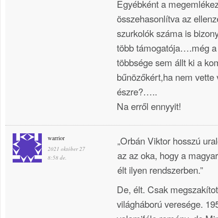
Egyébként a megemlékez
összehasonlítva az ellenz
szurkolók száma is bizonyí
több támogatója….még a 
többsége sem állt ki a ko
bűnözőkért,ha nem vette 
észre?…..
Na erről ennyyit!
warrior
„Orbán Viktor hosszú ura
2021 október 27
az az oka, hogy a magyar
8:58 de.
élt ilyen rendszerben.”
De, élt. Csak megszakíto
világháború veresége. 195