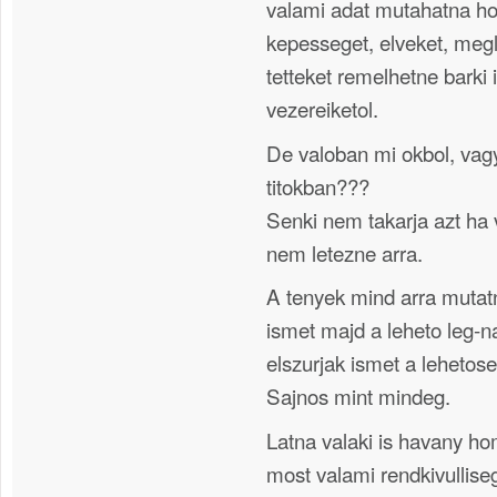
valami adat mutahatna h
kepesseget, elveket, meg
tetteket remelhetne barki 
vezereiketol.
De valoban mi okbol, vagy
titokban???
Senki nem takarja azt ha 
nem letezne arra.
A tenyek mind arra muta
ismet majd a leheto leg-
elszurjak ismet a lehetose
Sajnos mint mindeg.
Latna valaki is havany h
most valami rendkivullis