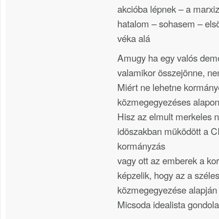
akcióba lépnek – a marxiz
hatalom – sohasem – elsö 
véka alá
Amugy ha egy valós demo
valamikor összejönne, n
Miért ne lehetne kormány
közmegegyezéses alapo
Hisz az elmult merkeles 
idöszakban müködött a
kormányzás
vagy ott az emberek a ko
képzelik, hogy az a széle
közmegegyezése alapján
Micsoda idealista gondola