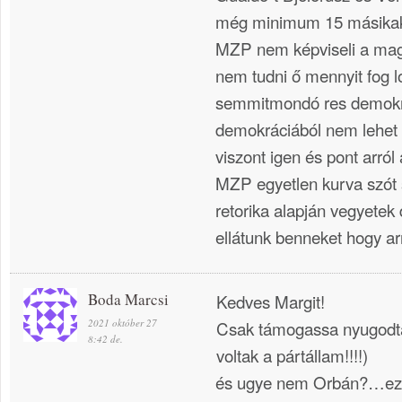
még minimum 15 másikak
MZP nem képviseli a magy
nem tudni ő mennyit fog l
semmitmondó res demokr
demokráciából nem lehet
viszont igen és pont arról
MZP egyetlen kurva szót 
retorika alapján vegyetek
ellátunk benneket hogy arr
Boda Marcsi
Kedves Margit!
2021 október 27
Csak támogassa nyugodta
8:42 de.
voltak a pártállam!!!!)
és ugye nem Orbán?…ezt m