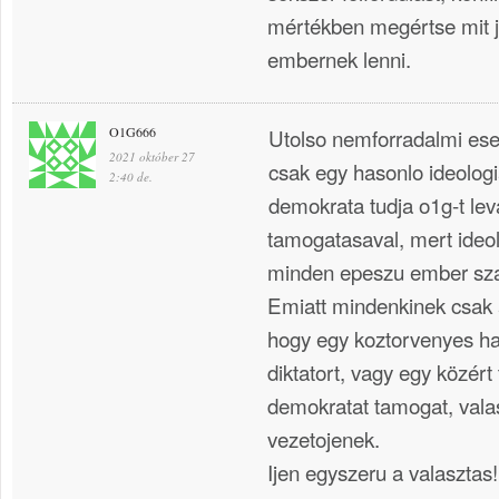
mértékben megértse mit
embernek lenni.
O1G666
Utolso nemforradalmi ese
2021 október 27
csak egy hasonlo ideologia
2:40 de.
demokrata tudja o1g-t lev
tamogatasaval, mert ideol
minden epeszu ember sz
Emiatt mindenkinek csak 
hogy egy koztorvenyes ha
diktatort, vagy egy közért
demokratat tamogat, val
vezetojenek.
Ijen egyszeru a valasztas!