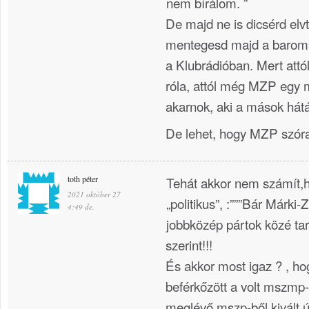
nem bírálom. ”
De majd ne is dicsérd elvt
mentegesd majd a baromsá
a Klubrádióban. Mert attó
róla, attól még MZP egy 
akarnok, aki a mások hátá
De lehet, hogy MZP szór
toth péter
Tehát akkor nem számít,
2021 október 27
„politikus”, :”””Bár Márki-
4:49 de.
jobbközép pártok közé ta
szerint!!!
És akkor most igaz ? , ho
beférkőzött a volt mszmp-
meglévő mszp-ből kivált új