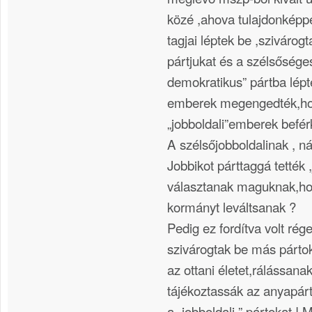
közé ,ahova tulajdonképp
tagjai léptek be ,szivárog
pártjukat és a szélsőséges
demokratikus” pártba lépt
emberek megengedték,h
„jobboldali”emberek befé
A szélsőjobboldalinak , n
Jobbikot párttaggá tették ,
választanak maguknak,hog
kormányt leváltsanak ?
Pedig ez fordítva volt rége
szivárogtak be más párto
az ottani életet,rálássana
tájékoztassák az anyapártj
a „jobboldali ” pártokat ! M