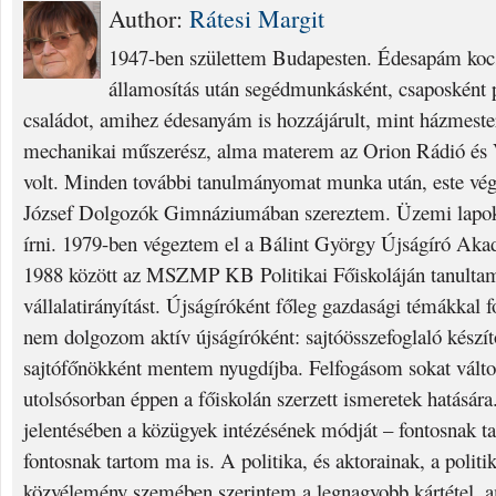
Author:
Rátesi Margit
1947-ben születtem Budapesten. Édesapám kocs
államosítás után segédmunkásként, csaposként p
családot, amihez édesanyám is hozzájárult, mint házmest
mechanikai műszerész, alma materem az Orion Rádió és V
volt. Minden további tanulmányomat munka után, este vég
József Dolgozók Gimnáziumában szereztem. Üzemi lapok
írni. 1979-ben végeztem el a Bálint György Újságíró Aka
1988 között az MSZMP KB Politikai Főiskoláján tanulta
vállalatirányítást. Újságíróként főleg gazdasági témákkal 
nem dolgozom aktív újságíróként: sajtóösszefoglaló készí
sajtófőnökként mentem nyugdíjba. Felfogásom sokat válto
utolsósorban éppen a főiskolán szerzett ismeretek hatására.
jelentésében a közügyek intézésének módját – fontosnak t
fontosnak tartom ma is. A politika, és aktorainak, a politi
közvélemény szemében szerintem a legnagyobb kártétel, am