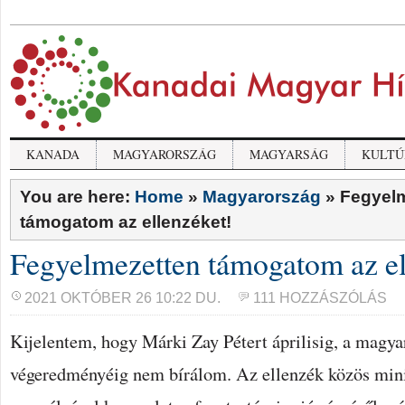
KANADA
MAGYARORSZÁG
MAGYARSÁG
KULTÚ
You are here:
Home
»
Magyarország
»
Fegyel
támogatom az ellenzéket!
Fegyelmezetten támogatom az el
2021 OKTÓBER 26 10:22 DU.
111 HOZZÁSZÓLÁS
Kijelentem, hogy Márki Zay Pétert áprilisig, a magya
végeredményéig nem bírálom. Az ellenzék közös minis