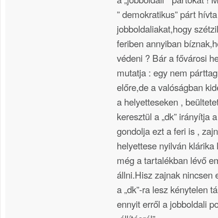
” demokratikus” párt hívt
jobboldaliakat,hogy szétzi
feriben annyiban bíznak,h
védeni ? Bár a fővárosi he
mutatja : egy nem párttag
előre,de a valóságban kid
a helyetteseken , beültet
keresztül a „dk” irányítja a
gondolja ezt a feri is , z
helyettese nyilván klárika 
még a tartalékban lévő e
állni.Hisz zajnak nincsen 
a „dk”-ra lesz kénytelen 
ennyit erről a jobboldali po