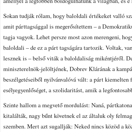
amellyel a legtöbben boldogulhatunk a világban, és e
Sokan tudják rólam, hogy baloldali értékeket valló s
amit párttagsággal is megerősítettem – a Demokratiku
tagja vagyok. Lehet persze most azon merengeni, h
baloldali – de ez a párt tagságára tartozik. Voltak, v
lesznek is – belső viták a baloldaliság mikéntjéről. D
miniszterelnök-jelöltjének, Dobrev Klárának a kamp
beszélgetéseiből nyilvánvalóvá vált: a párt kiemelten 
esélyegyenlőséget, a szolidaritást, amik a legfontosab
Szinte hallom a megvető mordulást: Naná, pártkatona!
kitalálták, nagy bűnt követnek el az általuk oly felma
szemben. Mert azt sugallják: Neked nincs közöd a köz