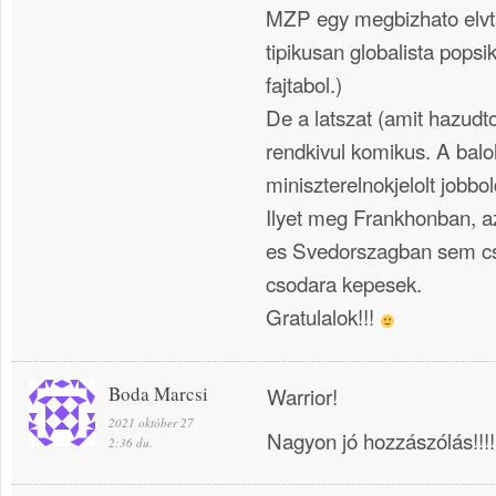
MZP egy megbizhato elvt
tipikusan globalista popsi
fajtabol.)
De a latszat (amit hazud
rendkivul komikus. A balol
miniszterelnokjelolt jobbol
Ilyet meg Frankhonban, 
es Svedorszagban sem csi
csodara kepesek.
Gratulalok!!!
Boda Marcsi
Warrior!
2021 október 27
Nagyon jó hozzászólás!!!!!!!
2:36 du.