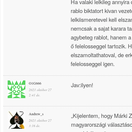
Ha valaki lelkileg annyira 
rablo biktatort kivan veze
lelkiismeretevel kell elsz
nemcsak a sajat karara tas
agybeteg rablot, hanem a 
ő felelosseggel tartozik.
elszamoltathatoval, de erko
felelosseggel igen.
O1G666
Jav:ilyen!
2021 október 27
2:41 de.
Andrew_s
„Kijelentem, hogy Márki Za
2021 október 27
magyarországi választás
3:16 de.