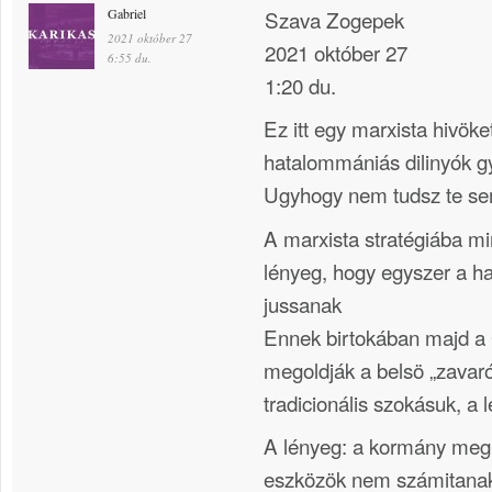
Gabriel
Szava Zogepek
2021 október 27
2021 október 27
6:55 du.
1:20 du.
Ez itt egy marxista hivöke
hatalommániás dilinyók g
Ugyhogy nem tudsz te s
A marxista stratégiába mi
lényeg, hogy egyszer a h
jussanak
Ennek birtokában majd a 
megoldják a belsö „zavaró
tradicionális szokásuk, a 
A lényeg: a kormány meg
eszközök nem számitanak