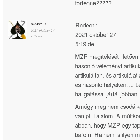
tortenne?????
Andrew_s
Rodeo11
2021 október 27
2021 október 27
1:07 du.
5:19 de.
MZP megítélését illetően
hasonló véleményt artikul
artikuláltan, és artikulál
és hasonló helyeken…. Le
hallgatással jártál jobban.
Amúgy meg nem csodálko
van pl. Talalom. A múltko
abban, hogy MZP egy tapl
barom. Ha nem is ilyen m