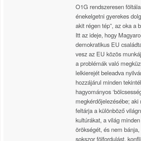
O1G rendszeresen föltálal
énekelgetni gyerekes dolgo
akit régen tép”, az oka a 
Itt az ideje, hogy Magyaro
demokratikus EU családta
vesz az EU közös munkáj
a problémák való megküz
lelkierejét beleadva nyilv
hozzájárul minden tekinté
hagyományos ‘bölcsesség
megkérdőjelezésébe; aki 
feltárja a különböző világ
kultúrákat, a világ minden
örökségét, és nem bánja
sokszor fölfordulást, konfli