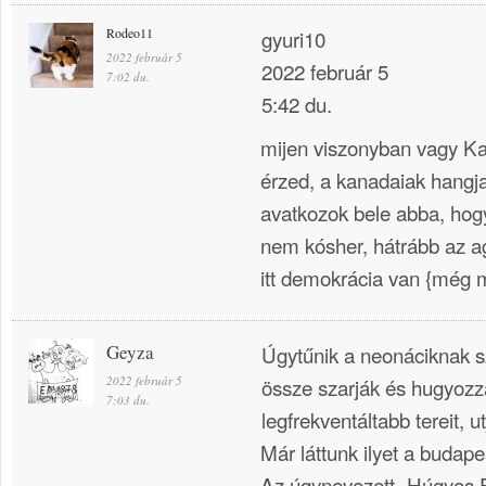
Rodeo11
gyuri10
2022 február 5
2022 február 5
7:02 du.
5:42 du.
mijen viszonyban vagy K
érzed, a kanadaiak hangja
avatkozok bele abba, hogy
nem kósher, hátrább az 
itt demokrácia van {még 
Geyza
Úgytűnik a neonáciknak s
2022 február 5
össze szarják és hugyoz
7:03 du.
legfrekventáltabb tereit, utj
Már láttunk ilyet a budape
Az úgynevezett „Húgyos F