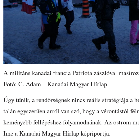
A militáns kanadai francia Patriota zászlóval masíroz
Fotó: C. Adam – Kanadai Magyar Hírlap
Úgy tűnik, a rendőrségnek nincs reális stratégiája a h
talán egyszerűen arról van szó, hogy a vérontástól fél
keményebb fellépéshez folyamodnának. Az ostrom má
Ime a Kanadai Magyar Hírlap képriportja.