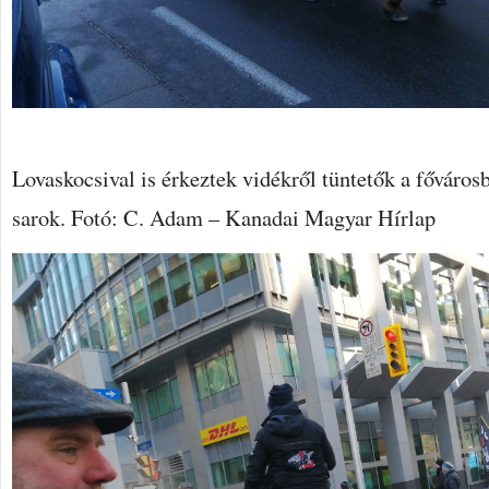
Lovaskocsival is érkeztek vidékről tüntetők a fővárosb
sarok. Fotó: C. Adam – Kanadai Magyar Hírlap