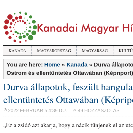
KANADA
MAGYARORSZÁG
MAGYARSÁG
KULTÚ
You are here:
Home
»
Kanada
»
Durva állapoto
Ostrom és ellentüntetés Ottawában (Képriport)
Durva állapotok, feszült hangula
ellentüntetés Ottawában (Képrip
2022 FEBRUÁR 5 4:39 DU.
49 HOZZÁSZÓLÁS
„Ez a zsidó azt akarja, hogy a nácik tűnjenek el az ut