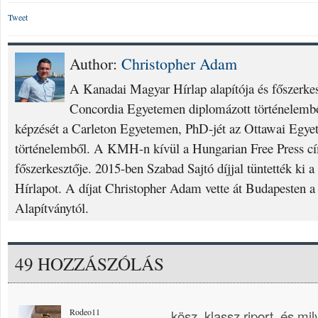
Tweet
Author:
Christopher Adam
A Kanadai Magyar Hírlap alapítója és főszerke
Concordia Egyetemen diplomázott történelembő
képzését a Carleton Egyetemen, PhD-jét az Ottawai Egyet
történelemből. A KMH-n kívül a Hungarian Free Press cí
főszerkesztője. 2015-ben Szabad Sajtó díjjal tüntették ki
Hírlapot. A díjat Christopher Adam vette át Budapesten a
Alapítványtól.
49 HOZZÁSZÓLÁS
Rodeo11
kösz, klassz riport, és mil