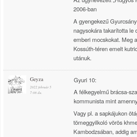
2006-ban
A gyengekezű Gyurcsány
nagysokára takarította le
emberi mocskokat. Meg a
Kossúth-téren emelt kutr
utánuk.
Geyza
Gyuri 10:
2022 február 5
A félkegyelmű brácsa-sz
7:08 du.
kommunista mint amennyir
Vagy pl. a sapkájukon ötág
tömeggyilkoló vörös khme
Kambodzsában, addig am