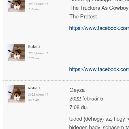
2022 február 5
The Truckers As Cowboy
7:27 du.
The Protest
https://www.facebook.co
Rodeo11
2022 február 5
7:29 du.
https://www.facebook.co
Rodeo11
Geyza
2022 február 5
2022 február 5
8:18 du.
7:08 du.
tudod {dehogy} az, hogy 
hidegen hagy, sohasem ta