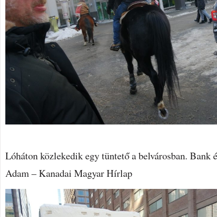
Lóháton közlekedik egy tüntető a belvárosban. Bank és
Adam – Kanadai Magyar Hírlap