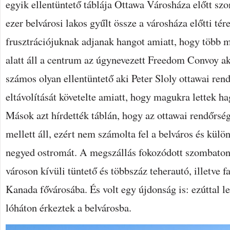
egyik ellentüntető táblája Ottawa Városháza előtt sz
ezer belvárosi lakos gyűlt össze a városháza előtti tér
frusztrációjuknak adjanak hangot amiatt, hogy több 
alatt áll a centrum az úgynevezett Freedom Convoy ak
számos olyan ellentüntető aki Peter Sloly ottawai ren
eltávolítását követelte amiatt, hogy magukra lettek ha
Mások azt hírdették táblán, hogy az ottawai rendőrség
mellett áll, ezért nem számolta fel a belváros és külö
negyed ostromát. A megszállás fokozódott szombaton
városon kívüli tüntető és többszáz teherautó, illetve f
Kanada fővárosába. És volt egy újdonság is: ezúttal l
lóháton érkeztek a belvárosba.