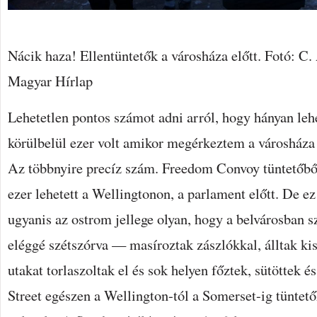
Nácik haza! Ellentüntetők a városháza előtt. Fotó: 
Magyar Hírlap
Lehetetlen pontos számot adni arról, hogy hányan leh
körülbelül ezer volt amikor megérkeztem a városháza 
Az többnyire precíz szám. Freedom Convoy tüntetőből 
ezer lehetett a Wellingtonon, a parlament előtt. De ez
ugyanis az ostrom jellege olyan, hogy a belvárosban
eléggé szétszórva — masíroztak zászlókkal, álltak ki
utakat torlaszoltak el és sok helyen főztek, sütöttek é
Street egészen a Wellington-tól a Somerset-ig tüntet