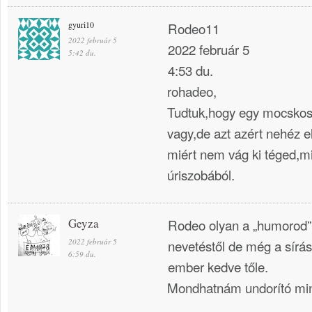
gyuri10
Rodeo11
2022 február 5
2022 február 5
5:42 du.
4:53 du.
rohadeo,
Tudtuk,hogy egy mocskos
vagy,de azt azért nehéz e
miért nem vág ki téged,m
úriszobából.
Geyza
Rodeo olyan a „humorod
2022 február 5
nevetéstől de még a sírás
6:59 du.
ember kedve tőle.
Mondhatnám undorító min