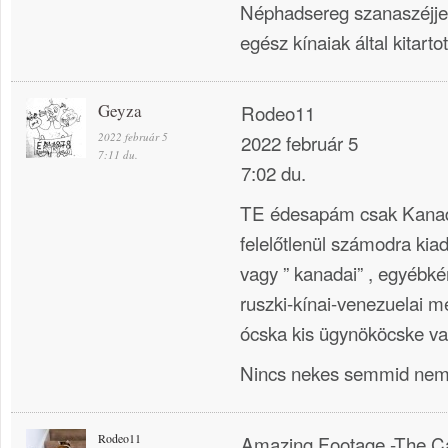
Néphadsereg szanaszéjje
egész kínaiak által kitart
Geyza
Rodeo11
2022 február 5
2022 február 5
7:11 du.
7:02 du.
TE édesapám csak Kanada
felelőtlenül számodra kiad
vagy ” kanadai” , egyébk
ruszki-kínai-venezuelai m
ócska kis ügynököcske va
Nincs nekes semmid nem
Rodeo11
Amazing Footage -The Ca