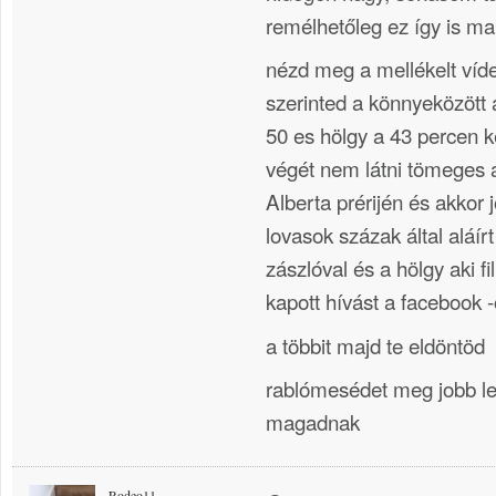
remélhetőleg ez így is m
nézd meg a mellékelt vídeó
szerinted a könnyeközött
50 es hölgy a 43 percen k
végét nem látni tömeges 
Alberta prérijén és akkor
lovasok százak által aláír
zászlóval és a hölgy aki f
kapott hívást a facebook 
a többit majd te eldöntöd
rablómesédet meg jobb l
magadnak
Rodeo11