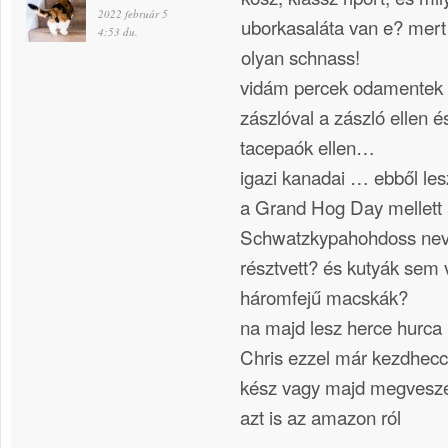
2022 február 5
uborkasaláta van e? mert
4:53 du.
olyan schnass!
vidám percek odamentek za
zászlóval a zászló ellen é
tacepaók ellen…
igazi kanadai … ebből le
a Grand Hog Day mellett
Schwatzkypahohdoss nev
résztvett? és kutyák sem
háromfejű macskák?
na majd lesz herce hurca
Chris ezzel már kezdhecc
kész vagy majd megvesze
azt is az amazon ról