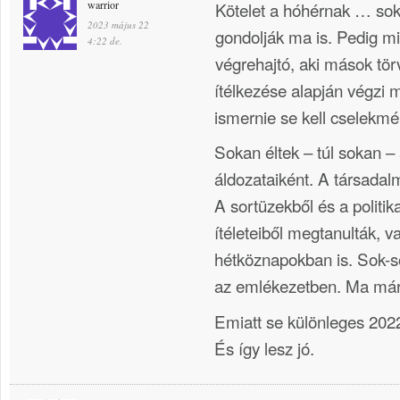
warrior
Kötelet a hóhérnak … sok
2023 május 22
gondolják ma is. Pedig m
4:22 de.
végrehajtó, aki mások tö
ítélkezése alapján végzi 
ismernie se kell cselekmé
Sokan éltek – túl sokan 
áldozataiként. A társadalm
A sortüzekből és a politik
ítéleteiből megtanulták, va
hétköznapokban is. Sok-so
az emlékezetben. Ma már
Emiatt se különleges 2022 á
És így lesz jó.