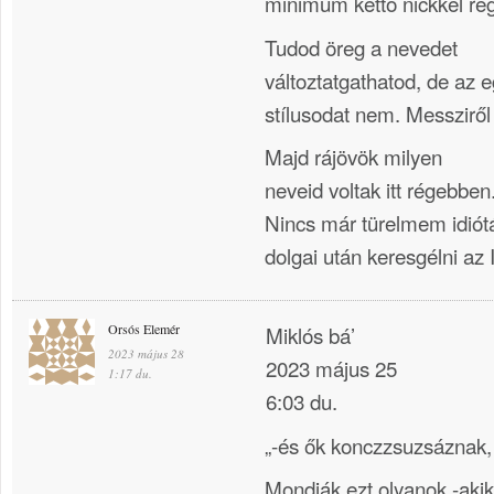
minimum kettő nickkel rég
Tudod öreg a nevedet
változtatgathatod, de az 
stílusodat nem. Messziről
Majd rájövök milyen
neveid voltak itt régebben
Nincs már türelmem idiótá
dolgai után keresgélni az 
Orsós Elemér
Miklós bá’
2023 május 28
2023 május 25
1:17 du.
6:03 du.
„-és ők konczzsuzsáznak,
Mondják ezt olyanok -akik