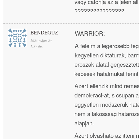
vagy cafonja az a jelen al
????????????????
BENDEGUZ
WARRIOR:
2023 május 24
A felelm a legerosebb feg
1:37 du.
kegyetlen diktaturak, bar
eroszak alatal gerjeszzte
kepesek hatalmukat fennta
Azert ellenzik mind reme
demok-raci-at, s csupan 
eggyetlen modszeruk hat
nem a lakosssag hatarozat
alapjan.
Azert olvashato az itteni