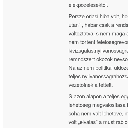
elekpozelesektol.
Persze oriasi hiba volt, h
utan” , habar csak a rends
valtoztatva, s nem maga 
nem tortent felelosegrevona
kivizsgalas,nyilvanossag
remndszert okozok nevsora
Na az nem politikai uldoz
teljes nyilvanossagrahozs
vezetoinek a tetteit.
S azon alapon a teljes e
lehetoseg megvalositas
soha nem valt lehetove, 
volt „elvalas” a must rabl