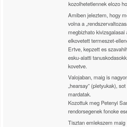
kozolhetetlennek elozo 
Amiben jeleztem, hogy me
volna a „rendszervaltozasa
megbizhato kivizsgalasai 
elkovetett termeszet-ellen
Ertve, kepzett es szavahi
esku-alatti tanuskodasokk
kovetve.
Valojaban, maig is nagyo
„hearsay” (pletyukak), so
mardatak.
Kozottuk meg Petenyi Sa
rendorsegenek fonoke ese
Tisztan emlekszem maig 