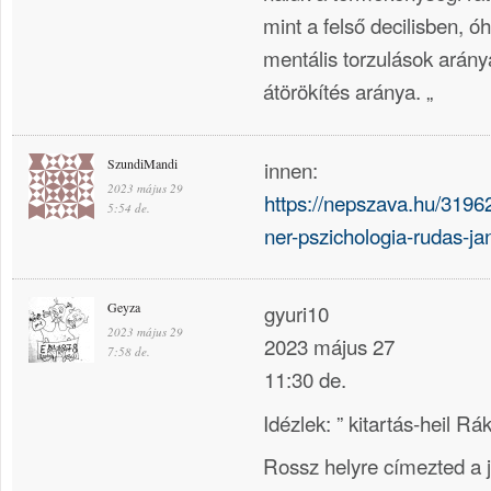
mint a felső decilisben, ó
mentális torzulások arány
átörökítés aránya. „
SzundiMandi
innen:
2023 május 29
https://nepszava.hu/319
5:54 de.
ner-pszichologia-rudas-j
Geyza
gyuri10
2023 május 29
2023 május 27
7:58 de.
11:30 de.
Idézlek: ” kitartás-heil Rák
Rossz helyre címezted a j