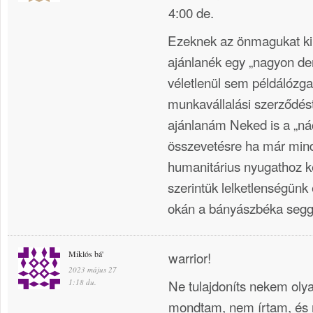
4:00 de.
Ezeknek az önmagukat kir
ajánlanék egy „nagyon d
véletlenül sem példálózga
munkavállalási szerződés
ajánlanám Neked is a „nác
összevetésre ha már mindig
humanitárius nyugathoz 
szerintük lelketlenségün
okán a bányászbéka seggé
Miklós bá'
warrior!
2023 május 27
Ne tulajdoníts nekem oly
1:18 du.
mondtam, nem írtam, és