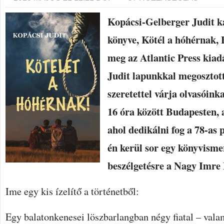
Kopácsi-Gelberger Judit k
könyve, Kötél a hóhérnak, 
meg az Atlantic Press kiad
Judit lapunkkal megosztott
szeretettel várja olvasóinka
16 óra között Budapesten, 
ahol dedikálni fog a 78-as 
én kerül sor egy könyvisme
beszélgetésre a Nagy Imre
Ime egy kis ízelítő a történetből:
Egy balatonkenesei löszbarlangban négy fiatal – vala