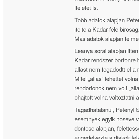
iteletet is.
Tobb adatok alapjan Peten
itelte a Kadar-fele birosag
Mas adatok alapjan felmen
Leanya sorai alapjan itte
Kadar rendszer bortonre i
allast nem fogadodtt el a 
Mifel „allas” lehettet voln
rendorfonok nem volt „alla
ohajtott volna valtoztatni a
Tagadhatalanul, Petenyi 
esemnyek egyik hoseve val
dontese alapjan, felettesse
engedelyezte a diakok fel