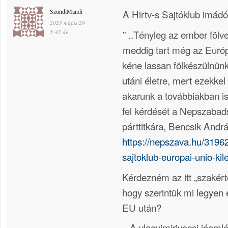
SzundiMandi
A Hirtv-s Sajtóklub imádó
2023 május 29
” ..Tényleg az ember fölve
5:42 de.
meddig tart még az Euró
kéne lassan fölkészülnün
utáni életre, mert ezekke
akarunk a továbbiakban is 
fel kérdését a Nepszabad
párttitkára, Bencsik Andrá
https://nepszava.hu/3196
sajtoklub-europai-unio-kil
Kérdezném az itt „szakért
hogy szerintük mi legyen 
EU után?
– A vlagyimirivocsi jóeml