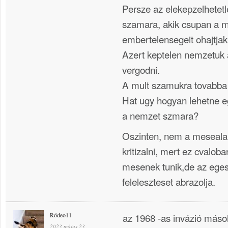
Persze az elekepzelhetetle
szamara, akik csupan a mu
embertelensegeit ohajtjak 
Azert keptelen nemzetuk a
vergodni.
A mult szamukra tovabba e
Hat ugy hogyan lehetne e
a nemzet szmara?
Oszinten, nem a mesealap
kritizalni, mert ez cvalob
mesenek tunik,de az ege
feleleszteset abrazolja.
Ródeo11
az 1968 -as invázió máso
2023 május 23