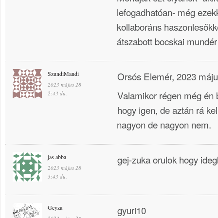
lefogadhatóan- még ezekk
kollaboráns haszonlesőkke
átszabott bocskai mundér
SzundiMandi
Orsós Elemér, 2023 május
2023 május 28
Valamikor régen még én bo
2:43 du.
hogy igen, de aztán rá ke
nagyon de nagyon nem.
jas abba
gej-zuka orulok hogy ide
2023 május 28
3:43 du.
Geyza
gyuri10