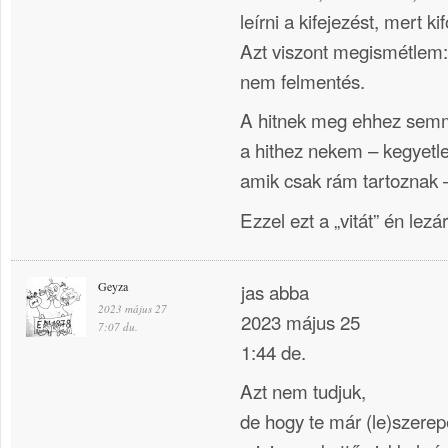
leírni a kifejezést, mert ki
Azt viszont megismétlem:
nem felmentés.
A hitnek meg ehhez semm
a hithez nekem – kegyetle
amik csak rám tartoznak 
Ezzel ezt a „vitát” én lezá
Geyza
jas abba
2023 május 27
2023 május 25
7:07 du.
1:44 de.
Azt nem tudjuk,
de hogy te már (le)szerepel