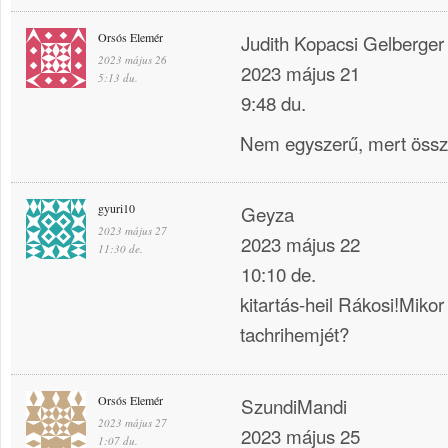
Orsós Elemér
Judith Kopacsi Gelberger
2023 május 26
2023 május 21
5:13 du.
9:48 du.
Nem egyszerű, mert össz
gyuri10
Geyza
2023 május 27
2023 május 22
11:30 de.
10:10 de.
kitartás-heil Rákosi!Miko
tachrihemjét?
Orsós Elemér
SzundiMandi
2023 május 27
2023 május 25
1:07 du.