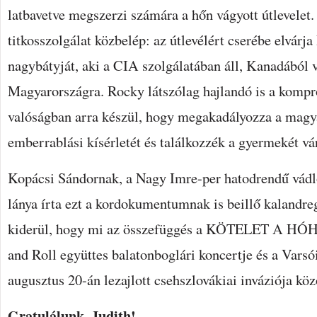
latbavetve megszerzi számára a hőn vágyott útlevelet.
titkosszolgálat közbelép: az útlevélért cserébe elvárj
nagybátyját, aki a CIA szolgálatában áll, Kanadából v
Magyarországra. Rocky látszólag hajlandó is a komp
valóságban arra készül, hogy megakadályozza a magya
emberrablási kísérletét és találkozzék a gyermekét v
Kopácsi Sándornak, a Nagy Imre-per hatodrendű vádl
lánya írta ezt a kordokumentumnak is beillő kalandre
kiderül, hogy mi az összefüggés a KÖTELET A H
and Roll együttes balatonboglári koncertje és a Varsó
augusztus 20-án lezajlott csehszlovákiai inváziója köz
Gratulálunk, Judith!