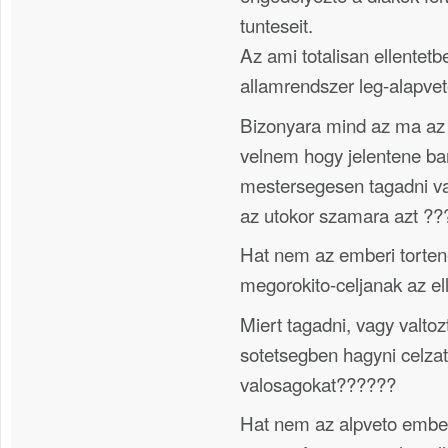
tunteseit.
Az ami totalisan ellentetbe
allamrendszer leg-alapvet
Bizonyara mind az ma az 
velnem hogy jelentene bar
mestersegesen tagadni vag
az utokor szamara azt ?
Hat nem az emberi torten
megorokito-celjanak az el
Miert tagadni, vagy valtoz
sotetsegben hagyni celza
valosagokat??????
Hat nem az alpveto emberi