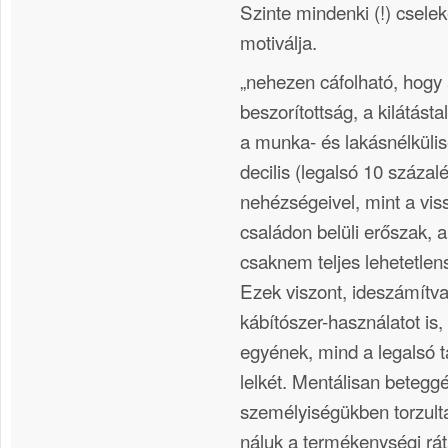
Szinte mindenki (!) cselek
motiválja.
„nehezen cáfolható, hogy 
beszorítottság, a kilátást
a munka- és lakásnélküli
decilis (legalsó 10 százal
nehézségeivel, mint a vi
családon belüli erőszak, a 
csaknem teljes lehetetlen
Ezek viszont, ideszámítva
kábítószer-használatot is,
egyének, mind a legalsó t
lelkét. Mentálisan beteggé
személyiségükben torzulta
náluk a termékenységi rát