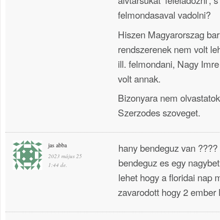
felmondasaval vadolni?
Hiszen Magyarorszag barm
rendszerenek nem volt le
ill. felmondani, Nagy Imre
volt annak.
Bizonyara nem olvastatok
Szerzodes szoveget.
jas abba
hany bendeguz van ???? 
2023 május 25
bendeguz es egy nagybet
1:44 de.
lehet hogy a floridai nap 
zavarodott hogy 2 ember l