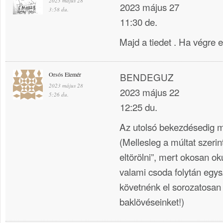
2023 május 28
2023 május 27
3:58 du.
11:30 de.
Majd a tiedet . Ha végre e
Orsós Elemér
BENDEGUZ
2023 május 28
2023 május 22
5:26 du.
12:25 du.
Az utolsó bekezdésedig m
(Mellesleg a múltat szeri
eltörölni”, mert okosan ok
valami csoda folytán egy
követnénk el sorozatosan
baklövéseinket!)