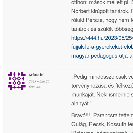
otthon: mások mellett pl. 
Norbert kirúgott tanárok.
róluk! Persze, hogy nem f
tanárok és szülők többsé
https://444.hu/2023/05/2
fujjak-le-a-gyerekeket-el
magyar-pedagogus-utja-a
Miklós bá'
„Pedig mindössze csak vé
2023 május 25
törvényhozása és ítélkezé
6:03 du.
munkáját. Neki ismernie 
alanyát.”
Bravó!!! „Parancsra tette
Gulág, Recsk, Kossuth tér
Kistarcsa, házmesterek, 