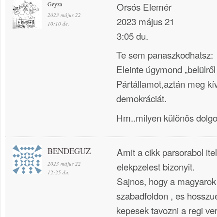
Geyza
Orsós Elemér
2023 május 22
2023 május 21
10:10 de.
3:05 du.
Te sem panaszkodhatsz:
Eleinte úgymond „belülről
Pártállamot,aztán meg kívü
demokráciát.
Hm..milyen különös dolg
BENDEGUZ
Amit a cikk parsorabol ite
2023 május 22
elekpzelest bizonyit.
12:25 du.
Sajnos, hogy a magyarok
szabadfoldon , es hossz
kepesek tavozni a regi ve