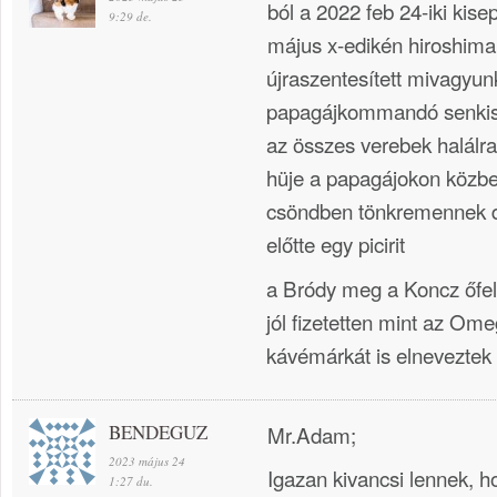
ból a 2022 feb 24-iki kise
9:29 de.
május x-edikén hiroshima
újraszentesített mivagyun
papagájkommandó senkise 
az összes verebek halálr
hüje a papagájokon közb
csöndben tönkremennek 
előtte egy picirit
a Bródy meg a Koncz őfel
jól fizetetten mint az Om
kávémárkát is elneveztek
BENDEGUZ
Mr.Adam;
2023 május 24
Igazan kivancsi lennek, ho
1:27 du.