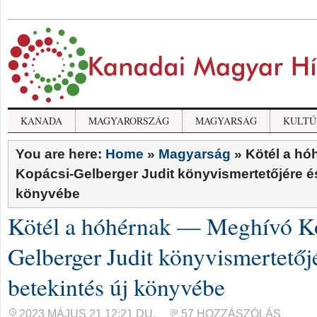
KANADA
MAGYARORSZÁG
MAGYARSÁG
KULTÚ
You are here:
Home
»
Magyarság
»
Kötél a h
Kopácsi-Gelberger Judit könyvismertetőjére és
könyvébe
Kötél a hóhérnak — Meghívó K
Gelberger Judit könyvismertetőj
betekintés új könyvébe
2023 MÁJUS 21 12:21 DU.
57 HOZZÁSZÓLÁS