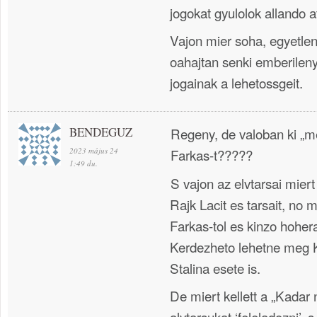
jogokat gyulolok allando a
Vajon mier soha, egyetlen
oahajtan senki emberileny
jogainak a lehetossgeit.
BENDEGUZ
Regeny, de valoban ki „m
2023 május 24
Farkas-t?????
1:49 du.
S vajon az elvtarsai mie
Rajk Lacit es tarsait, no
Farkas-tol es kinzo hohera
Kerdezheto lehetne meg K
Stalina esete is.
De miert kellett a „Kada
alvtarsukat ‘feleladozni’,