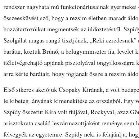
rendszer nagyhatalmú funkcionáriusainak gyermekei 
összeesküvést sző, hogy a rezsim életben maradt áldoz
hozzátartozóikat megmentsék az üldöztetéstől. Szpid
Szolgálat magas rangú tisztjének, „Reki ezredesnek” 
barátai, köztük Brúnó, a belügyminiszter fia, levelet k
ítéletvégrehajtó apjának pisztolyával öngyilkosságra 
arra kérte barátait, hogy fogjanak össze a rezsim áld
Első sikeres akciójuk Csopaky Kirának, a volt budape
lelkibeteg lányának kimenekítése az országból. Egy vé
Szpídy összefut Kira volt fiújával, Rockyval, azaz Gör
arisztokrata család leszármazottjaként reménye sem le
felvegyék az egyetemre. Szpidy neki is felajánlja, hog