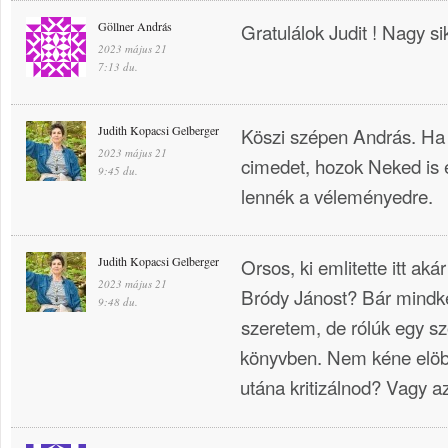
Göllner András
Gratulálok Judit ! Nagy si
2023 május 21
7:13 du.
Judith Kopacsi Gelberger
Köszi szépen András. Ha 
2023 május 21
cimedet, hozok Neked is 
9:45 du.
lennék a véleményedre.
Judith Kopacsi Gelberger
Orsos, ki emlitette itt ak
2023 május 21
Bródy Jánost? Bár mindke
9:48 du.
szeretem, de rólúk egy s
könyvben. Nem kéne elöb
utána kritizálnod? Vagy a