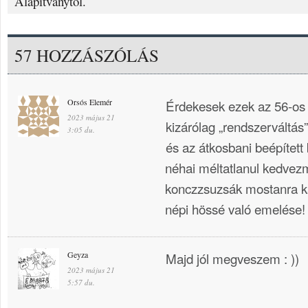
Alapítványtól.
57 HOZZÁSZÓLÁS
Orsós Elemér
Érdekesek ezek az 56-os 
2023 május 21
kizárólag „rendszerváltás” 
3:05 du.
és az átkosbani beépített
néhai méltatlanul kedvez
konczzsuzsák mostanra k
népi hössé való emelése
Geyza
Majd jól megveszem : ))
2023 május 21
5:57 du.