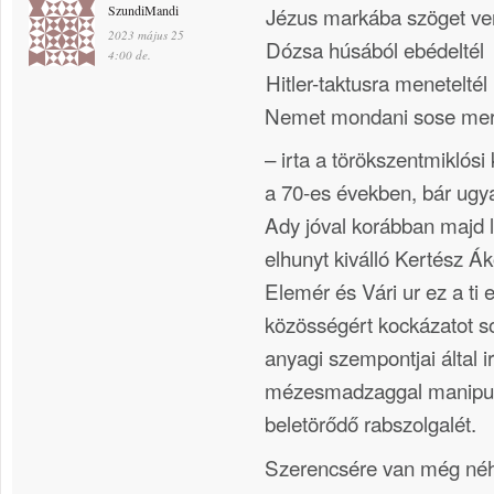
SzundiMandi
Jézus markába szöget ver
2023 május 25
Dózsa húsából ebédeltél
4:00 de.
Hitler-taktusra meneteltél
Nemet mondani sose mer
– irta a törökszentmiklósi 
a 70-es években, bár ugy
Ady jóval korábban majd 
elhunyt kiválló Kertész Á
Elemér és Vári ur ez a ti 
közösségért kockázatot so
anyagi szempontjai által ir
mézesmadzaggal manipul
beletörődő rabszolgalét.
Szerencsére van még né