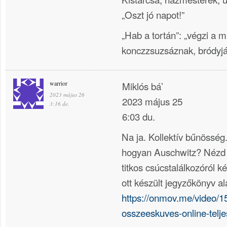
„Oszt jó napot!”
„Hab a tortán”: „végzi a 
konczzsuzsáznak, bródyj
warrior
Miklós bá’
2023 május 26
2023 május 25
3:16 de.
6:03 du.
Na ja. Kollektív bűnösség.
hogyan Auschwitz? Nézd
titkos csúcstalálkozóról ké
ott készült jegyzőkönyv al
https://onmov.me/video/1
osszeeskuves-online-telje