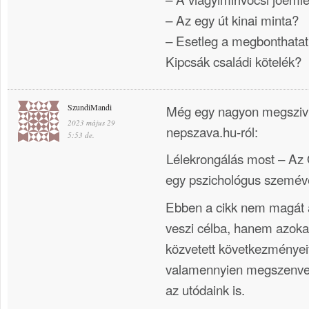
– Az egy út kinai minta?
– Esetleg a megbonthata
Kipcsák családi kötelék?
SzundiMandi
Még egy nagyon megszivl
2023 május 29
nepszava.hu-ról:
5:53 de.
Lélekrongálás most – Az 
egy pszichológus szemév
Ebben a cikk nem magát 
veszi célba, hanem azoka
közvetett következményei
valamennyien megszenve
az utódaink is.