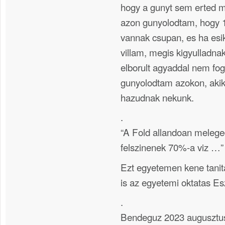
hogy a gunyt sem erted 
azon gunyolodtam, hogy 
vannak csupan, es ha esik
villam, megis kigyulladna
elborult agyaddal nem fog
gunyolodtam azokon, akik
hazudnak nekunk.
.
“A Fold allandoan melege
felszinenek 70%-a viz …”
Ezt egyetemen kene tanita
is az egyetemi oktatas E
.
Bendeguz 2023 augusztus