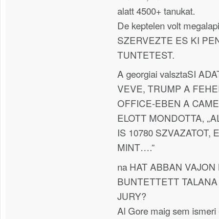
alatt 4500+ tanukat.
De keptelen volt megala
SZERVEZTE ES KI PE
TUNTETEST.
A georgiai valsztaSI 
VEVE, TRUMP A FEH
OFFICE-EBEN A CAME
ELOTT MONDOTTA, „AL
IS 10780 SZVAZATOT,
MINT….”
na HAT ABBAN VAJON 
BUNTETTETT TALANA
JURY?
Al Gore maig sem ismeri 