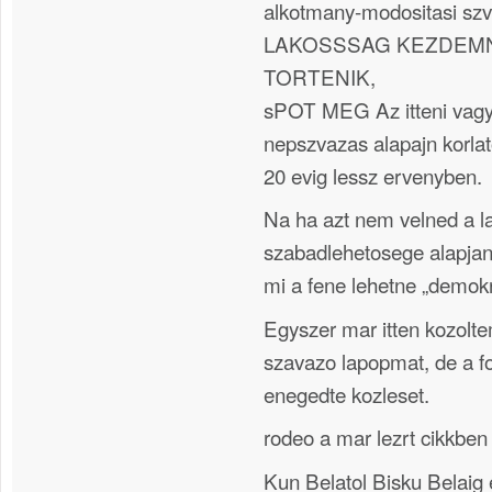
alkotmany-modositasi 
LAKOSSSAG KEZDEMN
TORTENIK,
sPOT MEG Az itteni vagy
nepszvazas alapajn korlat
20 evig lessz ervenyben.
Na ha azt nem velned a l
szabadlehetosege alapjan 
mi a fene lehetne „demok
Egyszer mar itten kozolt
szavazo lapopmat, de a f
enegedte kozleset.
rodeo a mar lezrt cikkben 
Kun Belatol Bisku Belaig 