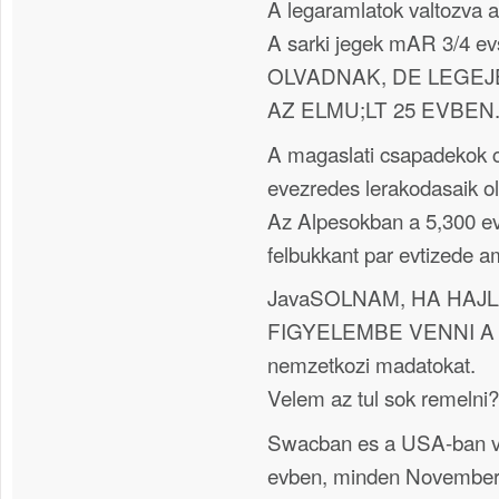
A legaramlatok valtozva a
A sarki jegek mAR 3/4 e
OLVADNAK, DE LEGE
AZ ELMU;LT 25 EVBEN
A magaslati csapadekok 
evezredes lerakodasaik o
Az Alpesokban a 5,300 e
felbukkant par evtizede am
JavaSOLNAM, HA HA
FIGYELEMBE VENNI A koz
nemzetkozi madatokat.
Velem az tul sok remelni?
Swacban es a USA-ban v
evben, minden November 