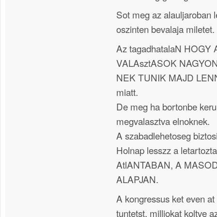
Sot meg az alauljaroban l
oszinten bevalaja miletet.
Az tagadhatalaN HOGY 
VALAsztASOK NAGYO
NEK TUNIK MAJD LENNI
miatt.
De meg ha bortonbe kerul
megvalasztva elnoknek.
A szabadlehetoseg biztosi
Holnap lesszz a letartozta
AtlANTABAN, A MASOD
ALAPJAN.
A kongressus ket even at 
tuntetst, milliokat koltve 