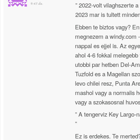
” 2022-volt vilaghszerte 
9:43 du.
2023 mar is tultett minde
Ebben te biztos vagy? En
megnezem a windy.com -o
nappal es ejjel is. Az egye
ahol 4-6 fokkal melegebb 
utobbi par hetben Del-Ame
Tuzfold es a Magellan sz
levo chilei resz, Punta A
mashol vagy a normalis h
vagy a szokasosnal huvos
” A tengerviz Key Largo-
”
Ez is erdekes. Te merted