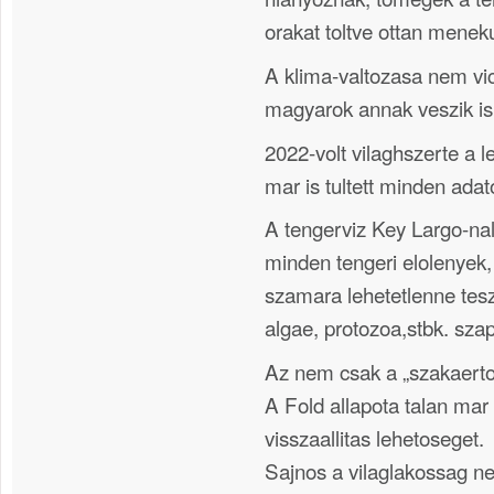
orakat toltve ottan menek
A klima-valtozasa nem vi
magyarok annak veszik is
2022-volt vilaghszerte a 
mar is tultett minden adat
A tengerviz Key Largo-nal
minden tengeri elolenyek, 
szamara lehetetlenne teszi
algae, protozoa,stbk. sz
Az nem csak a „szakaer
A Fold allapota talan mar 
visszaallitas lehetoseget.
Sajnos a vilaglakossag 