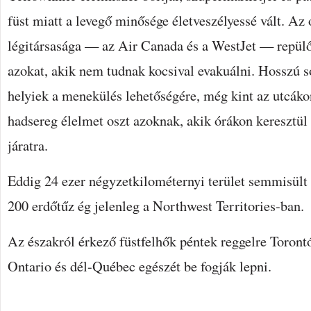
füst miatt a levegő minősége életveszélyessé vált. Az
légitársasága — az Air Canada és a WestJet — repülő
azokat, akik nem tudnak kocsival evakuálni. Hosszú 
helyiek a menekülés lehetőségére, még kint az utcáko
hadsereg élelmet oszt azoknak, akik órákon keresztül
járatra.
Eddig 24 ezer négyzetkilométernyi terület semmisült
200 erdőtűz ég jelenleg a Northwest Territories-ban.
Az északról érkező füstfelhők péntek reggelre Torontó
Ontario és dél-Québec egészét be fogják lepni.