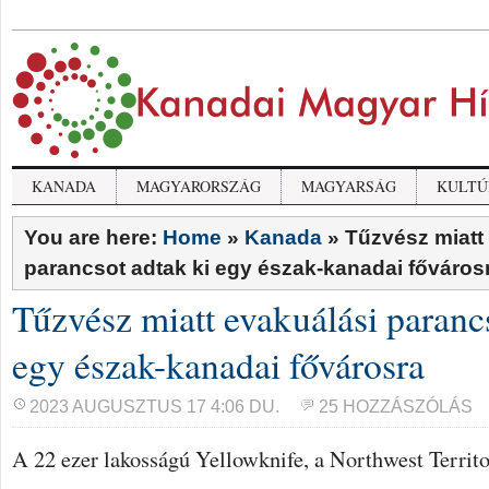
KANADA
MAGYARORSZÁG
MAGYARSÁG
KULTÚ
You are here:
Home
»
Kanada
»
Tűzvész miatt
parancsot adtak ki egy észak-kanadai főváros
Tűzvész miatt evakuálási parancs
egy észak-kanadai fővárosra
2023 AUGUSZTUS 17 4:06 DU.
25 HOZZÁSZÓLÁS
A 22 ezer lakosságú Yellowknife, a Northwest Territo