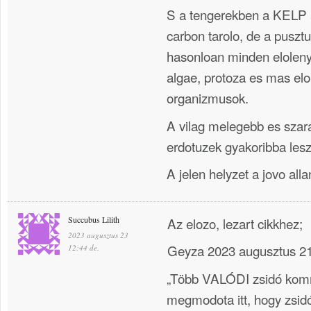
S a tengerekben a KELP 
carbon tarolo, de a puszt
hasonloan minden eloleny
algae, protoza es mas el
organizmusok.
A vilag melegebb es szara
erdotuzek gyakoribba les
A jelen helyzet a jovo alland
Succubus Lilith
Az elozo, lezart cikkhez;
2023 augusztus 23
Geyza 2023 augusztus 21
12:44 de.
„Több VALÓDI zsidó kom
megmodota itt, hogy zsid