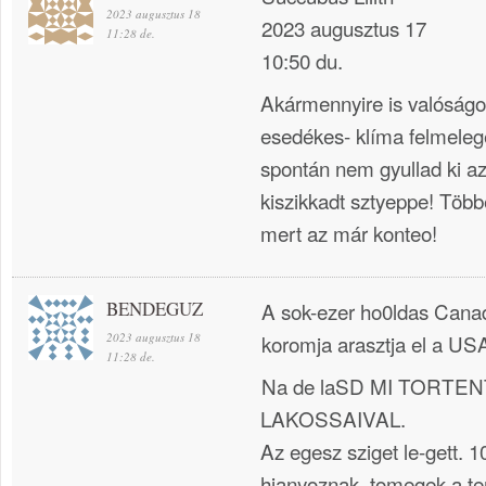
2023 augusztus 18
2023 augusztus 17
11:28 de.
10:50 du.
Akármennyire is valóságo
esedékes- klíma felmeleg
spontán nem gyullad ki az 
kiszikkadt sztyeppe! Töb
mert az már konteo!
BENDEGUZ
A sok-ezer ho0ldas Canad
2023 augusztus 18
koromja arasztja el a USA
11:28 de.
Na de laSD MI TORTE
LAKOSSAIVAL.
Az egesz sziget le-gett. 1
hianyoznak, tomegek a te