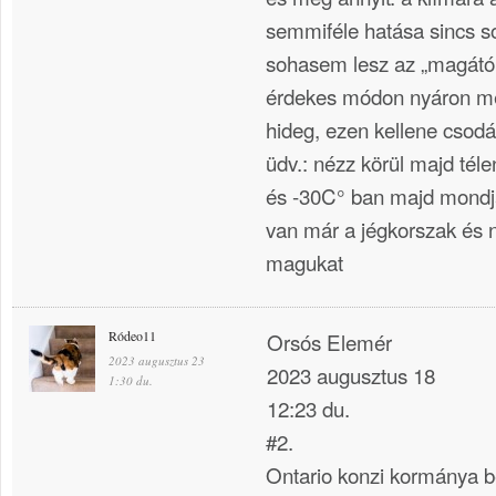
semmiféle hatása sincs s
sohasem lesz az „magától
érdekes módon nyáron me
hideg, ezen kellene csodá
üdv.: nézz körül majd tél
és -30C° ban majd mondjá
van már a jégkorszak és 
magukat
Ródeo11
Orsós Elemér
2023 augusztus 23
2023 augusztus 18
1:30 du.
12:23 du.
#2.
Ontario konzi kormánya be