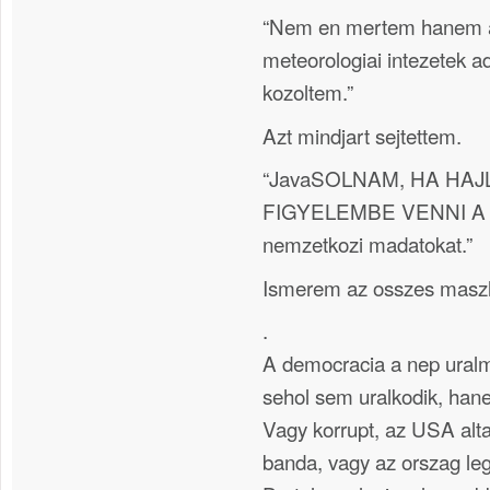
“Nem en mertem hanem 
meteorologiai intezetek ad
kozoltem.”
Azt mindjart sejtettem.
“JavaSOLNAM, HA HA
FIGYELEMBE VENNI A koz
nemzetkozi madatokat.”
Ismerem az osszes maszl
.
A democracia a nep uralm
sehol sem uralkodik, han
Vagy korrupt, az USA alta
banda, vagy az orszag le