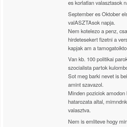
es korlatlan valasztasok n
September es Oktober els
valASZTAsok napja.
Nem kotelezo a penz, cs
hirdetesekert fizetni a ver
kapjak am a tamogatoiktol
Van kb. 100 politikai paro
szocialista partok kulombo
Sot meg barki nevet is b
amint szavazol.
Minden poziciok amodon b
hatarozata altal, mimndnk
valasztva.
Nem is emliteve hogy mi