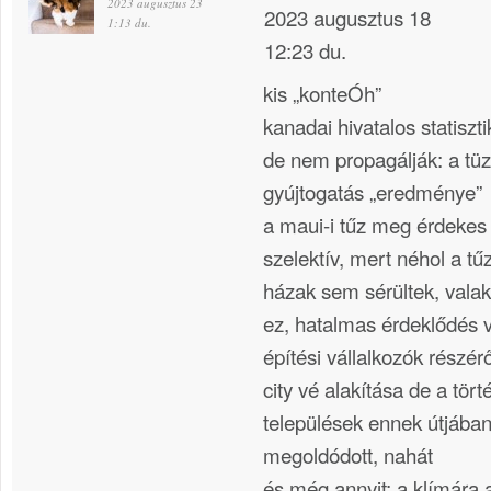
2023 augusztus 23
2023 augusztus 18
1:13 du.
12:23 du.
kis „konteÓh”
kanadai hivatalos statiszt
de nem propagálják: a tü
gyújtogatás „eredménye”
a maui-i tűz meg érdeke
szelektív, mert néhol a t
házak sem sérültek, valak
ez, hatalmas érdeklődés 
építési vállalkozók részé
city vé alakítása de a tör
települések ennek útjában
megoldódott, nahát
és még annyit: a klímára