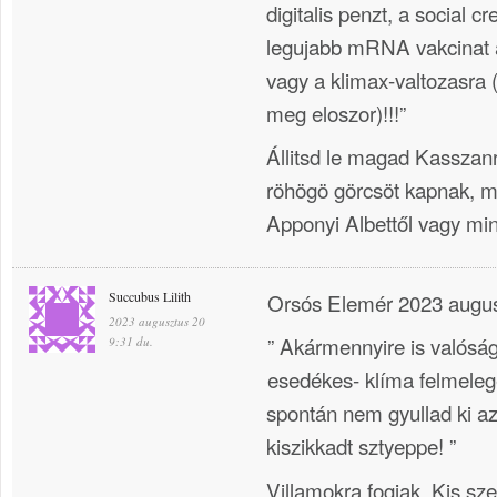
digitalis penzt, a social cr
legujabb mRNA vakcinat a
vagy a klimax-valtozasra (
meg eloszor)!!!”
Állitsd le magad Kasszanr
röhögö görcsöt kapnak, mi
Apponyi Albettől vagy min
Succubus Lilith
Orsós Elemér 2023 augus
2023 augusztus 20
” Akármennyire is valóság
9:31 du.
esedékes- klíma felmeleg
spontán nem gyullad ki az 
kiszikkadt sztyeppe! ”
Villamokra fogjak. Kis sz