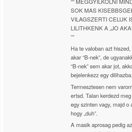
““ MEGGYILKOLNI MIN
SOK MAS KISEBBSGEK
VILAGSZERTI CELUK I
LILITHKENK A „JO AKA
””
Ha te valoban azt hiszed, 
akar “B-nek”, de ugyanakko
“B-nek” sem akar jot, akkor
bejelenkezz egy dilihazba
Termesztesen nem varom 
ertsd. Talan kerdezd meg 
egy szinten vagy, majd o a
hogy „duh”.
A masik aprosag pedig az