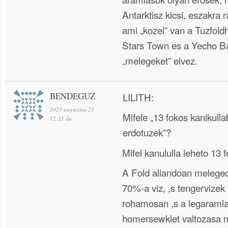
Antarktisz kicsi, eszakra n
ami „kozel” van a Tuzfold
Stars Town es a Yecho Ba
„melegeket” elvez.
BENDEGUZ
LILITH:
2023 augusztus 21
Mifele „13 fokos kanikul
12:21 du.
erdotuzek”?
Mifel kanululla leheto 13 
A Fold allandoan meleged
70%-a viz, ,s tengervize
rohamosan ,s a legaramla
homersewklet valtozasa m