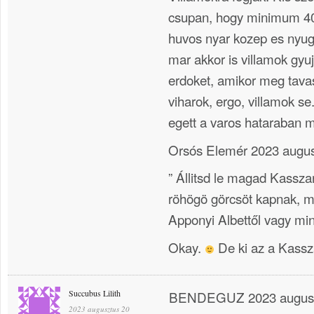
csupan, hogy minimum 40 
huvos nyar kozep es nyu
mar akkor is villamok gyuj
erdoket, amikor meg tavas
viharok, ergo, villamok se
egett a varos hataraban 
Orsós Elemér 2023 augus
” Állitsd le magad Kassza
röhögö görcsöt kapnak, mi
Apponyi Albettől vagy mint
Okay.
De ki az a Kassz
Succubus Lilith
BENDEGUZ 2023 auguszt
2023 augusztus 20