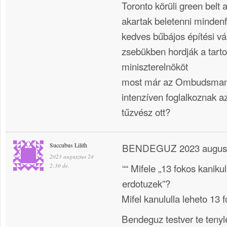
Toronto körüli green belt 
akartak beletenni mindenfé
kedves bűbájos építési vál
zsebükben hordják a tart
miniszterelnököt
most már az Ombudsman 
intenzíven foglalkoznak az
tűzvész ott?
Succubus Lilith
BENDEGUZ 2023 auguszt
2023 augusztus 24
““ Mifele „13 fokos kanik
2:30 de.
erdotuzek”?
Mifel kanululla leheto 13 
Bendeguz testver te tenyl