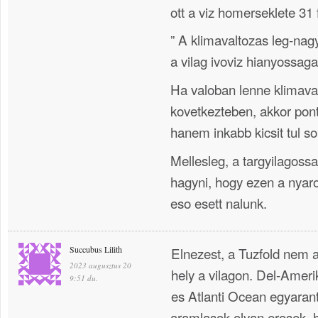
ott a viz homerseklete 31 
” A klimavaltozas leg-n
a vilag ivoviz hianyossaga
Ha valoban lenne klimav
kovetkezteben, akkor pon
hanem inkabb kicsit tul so
Mellesleg, a targyilagoss
hagyni, hogy ezen a nyar
eso esett nalunk.
Succubus Lilith
Elnezest, a Tuzfold nem 
2023 augusztus 20
hely a vilagon. Del-Ameri
9:51 du.
es Atlanti Ocean egyarant)
aramlasok olyan erosek, h