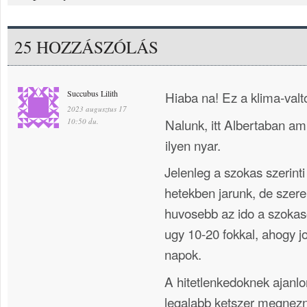
25 HOZZÁSZÓLÁS
Succubus Lilith
Hiaba na! Ez a klima-valt
2023 augusztus 17
Nalunk, itt Albertaban ami
10:50 du.
ilyen nyar.
Jelenleg a szokas szerint
hetekben jarunk, de szer
huvosebb az ido a szokas
ugy 10-20 fokkal, ahogy 
napok.
A hitetlenkedoknek ajan
legalabb ketszer megnezn