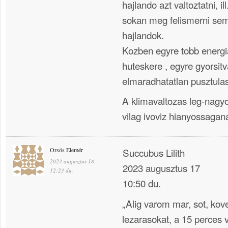
hajlando azt valtoztatni, i
sokan meg felismerni sem
hajlandok.
Kozben egyre tobb energi
huteskere , egyre gyorsit
elmaradhatatlan pusztula
A klimavaltozas leg-nag
vilag ivoviz hianyossagana
Orsós Elemér
Succubus Lilith
2023 augusztus 18
2023 augusztus 17
12:23 du.
10:50 du.
„Alig varom mar, sot, kov
lezarasokat, a 15 perces 