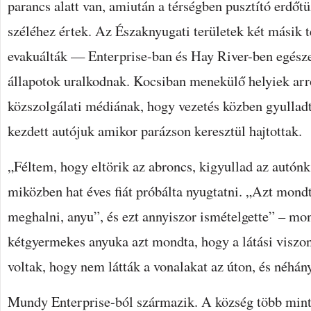
parancs alatt van, amiután a térségben pusztító erdőt
széléhez értek. Az Északnyugati területek két másik 
evakuálták — Enterprise-ban és Hay River-ben egész
állapotok uralkodnak. Kocsiban menekülő helyiek arr
közszolgálati médiának, hogy vezetés közben gyulladt
kezdett autójuk amikor parázson keresztül hajtottak.
„Féltem, hogy eltörik az abroncs, kigyullad az autó
miközben hat éves fiát próbálta nyugtatni. „Azt mo
meghalni, anyu”, és ezt annyiszor ismételgette” – m
kétgyermekes anyuka azt mondta, hogy a látási viszo
voltak, hogy nem látták a vonalakat az úton, és néhány
Mundy Enterprise-ból származik. A község több mint