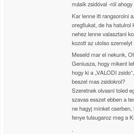
másik zsidóval -ról ahogy 
Kar lenne itt rangsorolni a
oregfiukat, de ha hatulr
nehez lenne valasztani k
kozott az utolso szemelyt i
Meseld mar el nekunk, O
Geniusza, hogy mikent leh
hogy ki a „VALODI zsido”
beszel mas zsidokrol?
Szeretnek olvasni toled e
szavas esszet ebben a t
ne hagyj minket cserben, 
fenye tulsugaroz meg a K
.