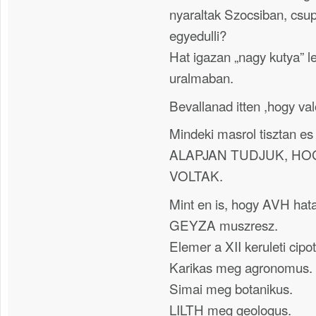
nyaraltak Szocsiban, csupa
egyedulli?
Hat igazan „nagy kutya” le
uralmaban.
Bevallanad itten ,hogy val
Mindeki masrol tisztan e
ALAPJAN TUDJUK, HOG
VOLTAK.
Mint en is, hogy AVH hata
GEYZA muszresz.
Elemer a XII keruleti cipo
Karikas meg agronomus.
Simai meg botanikus.
LILTH meg geologus.