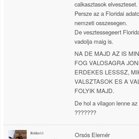
calkasztasok elveszteset.
Persze az a Floridai adat
nemzeti osszesegen.
De vesztessegeert Florida
vadolja maig is.
NA DE MAJD AZ IS MI
FOG VALOSAGRA JONN
ERDEKES LESSSZ, MI
VALSZTASOK ES A VA
FOLYIK MAJD.
De hol a vilagon lenne az
???????
Ródeo11
Orsós Elemér