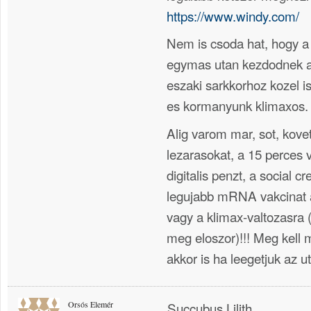
https://www.windy.com/
Nem is csoda hat, hogy a
egymas utan kezdodnek a
eszaki sarkkorhoz kozel is
es kormanyunk klimaxos.
Alig varom mar, sot, kove
lezarasokat, a 15 perces 
digitalis penzt, a social cr
legujabb mRNA vakcinat a
vagy a klimax-valtozasra (
meg eloszor)!!! Meg kell 
akkor is ha leegetjuk az ut
Orsós Elemér
Succubus Lilith