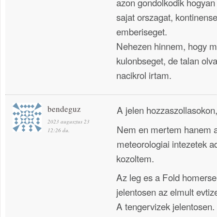
azon gondolkodik hogyan l
sajat orszagat, kontinens
emberiseget.
Nehezen hinnem, hogy m
kulonbseget, de talan olva
nacikrol irtam.
bendeguz
A jelen hozzaszollasokon, 
2023 augusztus 23
Nem en mertem hanem 
12:26 du.
meteorologiai intezetek a
kozoltem.
Az leg es a Fold homerse
jelentosen az elmult evti
A tengervizek jelentosen.