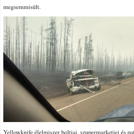
megsemmisült.
Yellowknife élelmiszer boltjai, szupermarketjei és pa