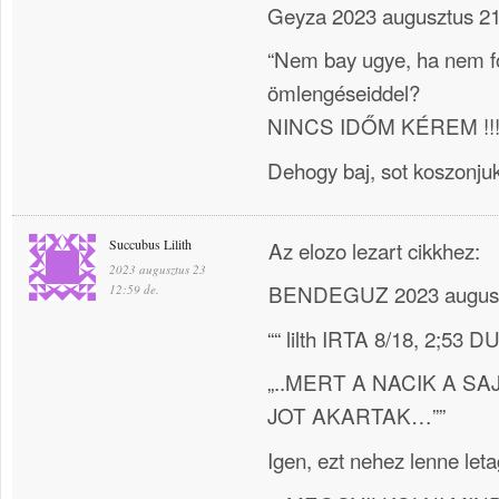
Geyza 2023 augusztus 21
“Nem bay ugye, ha nem f
ömlengéseiddel?
NINCS IDŐM KÉREM !!!
Dehogy baj, sot koszonjuk
Succubus Lilith
Az elozo lezart cikkhez:
2023 augusztus 23
BENDEGUZ 2023 auguszt
12:59 de.
““ lilth IRTA 8/18, 2;53
„..MERT A NACIK A 
JOT AKARTAK…””
Igen, ezt nehez lenne leta