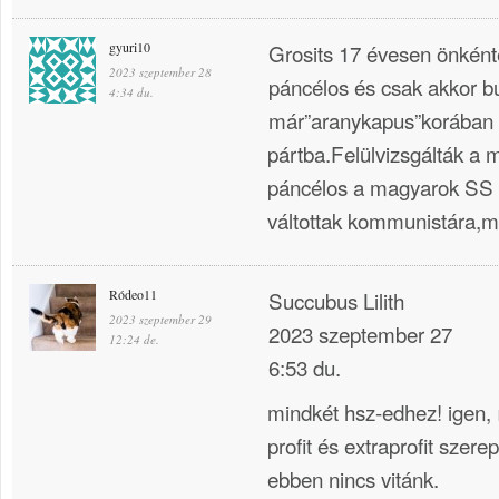
gyuri10
Grosits 17 évesen önkénte
2023 szeptember 28
páncélos és csak akkor b
4:34 du.
már”aranykapus”korában k
pártba.Felülvizsgálták a m
páncélos a magyarok SS a
váltottak kommunistára,m
Ródeo11
Succubus Lilith
2023 szeptember 29
2023 szeptember 27
12:24 de.
6:53 du.
mindkét hsz-edhez! igen, íg
profit és extraprofit szer
ebben nincs vitánk.