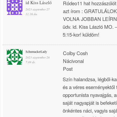
id Kiss László
Ródeo11 hat hozzászólót
2023 szeptember 27
azt írom : GRATULÁL
11:16 du.
VOLNA JOBBAN LEÍRNI! T
üdv. id. Kiss László MO. 
5:15-kor! küldöm!
SchumackerLady
Colby Cosh
2023 szeptember 28
Nácivonal
7:09 de.
Post
Szín halandzsa, légből-k
és a véres eseményektől 
opportunista nyavajgás, 
saját nagyapját is befeket
önkéntes náci, vagyis saj