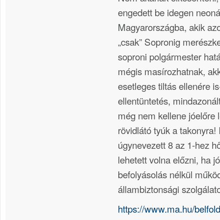
engedett be idegen neoná
Magyarországba, akik az
„csak” Sopronig merészke
soproni polgármester határ
mégis masírozhatnak, akk
esetleges tiltás ellenére 
ellentüntetés, mindazonált
még nem kellene jóelőre l
rövidlátó tyúk a takonyra!
úgynevezett 8 az 1-hez hő
lehetett volna előzni, ha j
befolyásolás nélkül műkö
állambiztonsági szolgálat
https://www.ma.hu/belfol