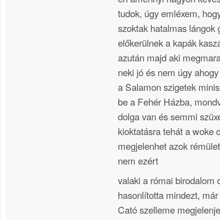
tudok, úgy emléxem, hogy
szoktak hatalmas lángok g
előkerülnek a kapák kasz
azután majd aki megmara
neki jó és nem úgy ahogy 
a Salamon szigetek mini
be a Fehér Házba, mondv
dolga van és semmi szüx
kioktatásra tehát a woke c
megjelenhet azok rémületé
nem ezért
valaki a római birodalom
hasonlította mindezt, már
Cató szelleme megjelenj