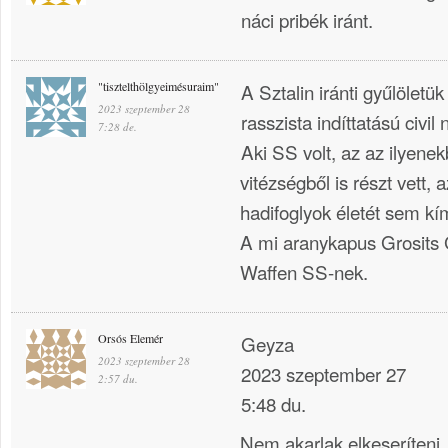
náci pribék iránt.
"tisztelthölgyeimésuraim"
A Sztalin iránti gyűlöletü
2023 szeptember 28
rasszista indíttatású civil
7:28 de.
Aki SS volt, az az ilyene
vitézségből is részt vett, 
hadifoglyok életét sem kí
A mi aranykapus Grosits G
Waffen SS-nek.
Orsós Elemér
Geyza
2023 szeptember 28
2023 szeptember 27
2:57 du.
5:48 du.
Nem akarlak elkeseríteni, 