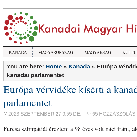
KANADA
MAGYARORSZÁG
MAGYARSÁG
KULTÚ
You are here:
Home
»
Kanada
»
Európa vérvidé
kanadai parlamentet
Európa vérvidéke kísérti a kana
parlamentet
2023 SZEPTEMBER 27 9:55 DE.
65 HOZZÁSZÓLÁS
Furcsa szimpátiát éreztem a 98 éves volt náci iránt, ak