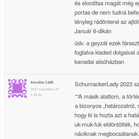
és elordítsa magát még e
portas de nem tudná befe
tényleg rádöntené az ajt
Január 6-dikán
üdv. a geyzát ezek fárasz
foglalva kisded dolgaival 
kanadai alsóházban
Succubus Lilith
SchumackerLady 2023 sz
2023 szeptember 29
““A másik alattom, a tört
1:49 de.
a bizonyos „határozatról, 
hogy ki is hozta azt a hatá
uk-muk-fuk eldöntötték, h
náciknak megbocsátanak