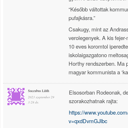
“Később váltottak kommu
pufajkásra.”
Csakugy, mint az Andrassy
verolegenyek. A kis fejer
10 eves koromtol iperedt
iskolaigazgatono meltosag
Horthy rendszerben. Ma p
magyar kommunista a ‘kap
Succubus Lilith
Elsosorban Rodeonak, de 
2023 szeptember 29
szorakozhatnak rajta:
3:28 de.
https://www.youtube.com
v=qxdDvmGJlbc