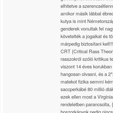
elhitetve a szerencsétlen
amikor másik lábbal ébred
kutya is mint Németorszá
genderek vonultak fel na
követelték a jogaikat és t
márpedig biztosítani kell!
CRT {Critical Rass Theor
rasszokról szóló kritikus te
viszont 14 éves korukban
hangosan olvasni, és a 2*
matekot fizika semmi ké
saccperkábé 80 millió diáko
ezek ellen most a Virgini
rendeletben parancsolta, 
boszorkányok pedig nincs