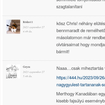
szagtalanítani
Ródeo11
kösz Chris! néhány elüté
2023 szeptember 27
bennmaradt de remélhetől
4:49 du.
másolatomon már rendbe
olvtársaimat hogy mondj
bármit!
Geyza
Naaa…csak miheztartás 
2023 szeptember 27
https://444.hu/2023/09/26
5:48 du.
nagygyulest-tartananak-
Merthogy Kanadában egy 
kisebb fajsúlyú eseményből