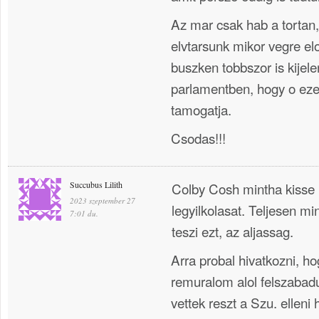
Az mar csak hab a tortan,
elvtarsunk mikor vegre elo
buszken tobbszor is kijele
parlamentben, hogy o eze
tamogatja.
Csodas!!!
Succubus Lilith
Colby Cosh mintha kisse l
2023 szeptember 27
legyilkolasat. Teljesen mi
7:01 du.
teszi ezt, az aljassag.
Arra probal hivatkozni, hog
remuralom alol felszaba
vettek reszt a Szu. elleni