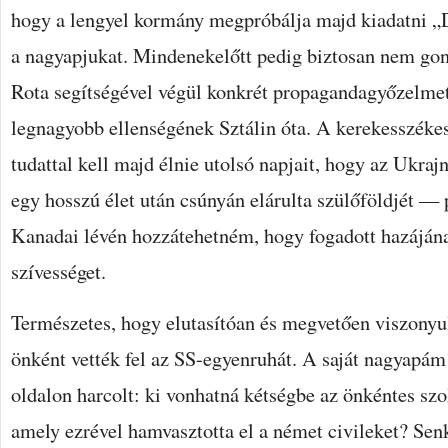
hogy a lengyel kormány megpróbálja majd kiadatni „
a nagyapjukat. Mindenekelőtt pedig biztosan nem go
Rota segítségével végül konkrét propagandagyőzelme
legnagyobb ellenségének Sztálin óta. A kerekesszéke
tudattal kell majd élnie utolsó napjait, hogy az Ukrajn
egy hosszú élet után csúnyán elárulta szülőföldjét —
Kanadai lévén hozzátehetném, hogy fogadott hazájána
szívességet.
Természetes, hogy elutasítóan és megvetően viszonyu
önként vették fel az SS-egyenruhát. A saját nagyapám
oldalon harcolt: ki vonhatná kétségbe az önkéntes szo
amely ezrével hamvasztotta el a német civileket? Senk