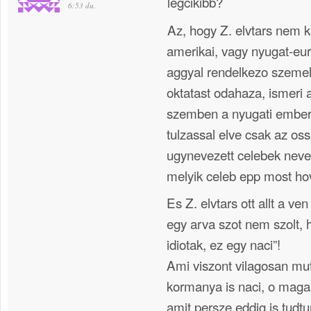
legcikibb?
6:53 du.
Az, hogy Z. elvtars nem 
amerikai, vagy nyugat-euro
aggyal rendelkezo szemel
oktatast odahaza, ismeri 
szemben a nyugati embere
tulzassal elve csak az os
ugynevezett celebek nevei
melyik celeb epp most h
Es Z. elvtars ott allt a ven
egy arva szot nem szolt, 
idiotak, ez egy naci”!
Ami viszont vilagosan mut
kormanya is naci, o maga
amit persze eddig is tudtu