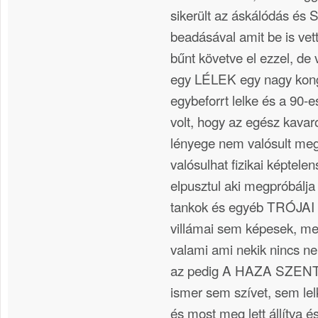
sikerült az áskálódás 
beadásával amit be is vet
bűnt követve el ezzel, de
egy LÉLEK egy nagy kon
egybeforrt lelke és a 90-e
volt, hogy az egész kava
lényege nem valósult me
valósulhat fizikai képtelen
elpusztul aki megpróbálj
tankok és egyéb TRÓJAI 
villámai sem képesek, me
valami ami nekik nincs ne
az pedig A HAZA SZENT
ismer sem szívet, sem le
és most meg lett állítva é