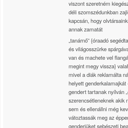
viszont szeretném kiegés
déli szomszédunkban zaj
kapcsán, hogy olvtársain
annak zamatát
„tanárnő” {óraadó segédt
és világosszürke spárgával
van és machete vel flangá
megint megy vissza} valah
mivel a diák reklamálta ná
helyett genderkalamajkát 
gendert tartanak nyílván „
szerencsétleneknek akik 
sem és ellenállni még ke
vátoztassák meg az éppe
genderjüket sebészeti bea