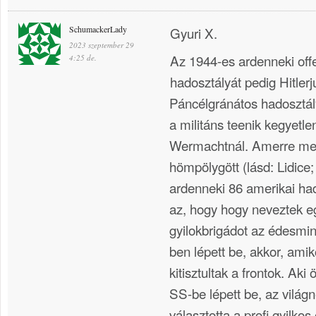
SchumackerLady
Gyuri X.
2023 szeptember 29
Az 1944-es ardenneki of
4:25 de.
hadosztályát pedig Hitlerj
Páncélgránátos hadosztá
a militáns teenik kegyetle
Wermachtnál. Amerre men
hömpölygött (lásd: Lidice;
ardenneki 86 amerikai hadi
az, hogy hogy neveztek 
gyilokbrigádot az édesmin
ben lépett be, akkor, ami
kitisztultak a frontok. Aki
SS-be lépett be, az világn
választotta a profi gyilkos