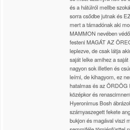
és a hátúlról mellbe szok
sorra csődbe jutnak és E
mert a támadónak aki 
MAMMON nevében védőan
festeni MAGÁT AZ ÖRE
leplezve, de csak látja a
saját lelke amihez a saját
nagyon sok illetlen és csú
leírni, de kihagyom, ez n
hatalmas és az ÖRDÖG
középkor és renascimnent
Hyeronimus Bosh ábrázol
szárnyaszegett fekete angy
bukjon és magával viszi 
semmiféle tömjénfüsttel 