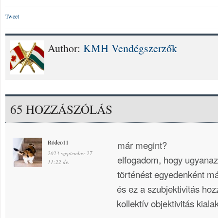
Tweet
Author:
KMH Vendégszerzők
65 HOZZÁSZÓLÁS
Ródeo11
már megint?
2023 szeptember 27
elfogadom, hogy ugyanaz
11:22 de.
történést egyedenként más
és ez a szubjektivitás hoz
kollektív objektivitás kial