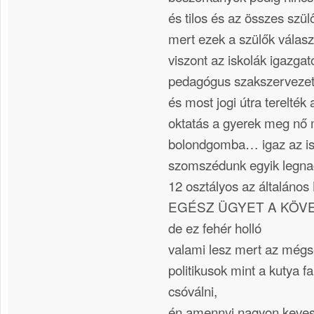
és tilos és az összes szül
mert ezek a szülők válasz
viszont az iskolák igazga
pedagógus szakszervezet
és most jogi útra terelté
oktatás a gyerek meg nő 
bolondgomba… igaz az is 
szomszédunk egyik legnag
12 osztályos az általán
EGÉSZ ÜGYET A KÖV
de ez fehér holló
valami lesz mert az még
politikusok mint a kutya f
csóválni,
én amennyi nagyon keves