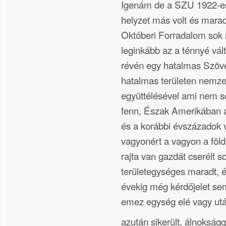
Igenám de a SZU 1922-es 
helyzet más volt és maradt
Októberi Forradalom sok 
leginkább az a ténnyé vá
révén egy hatalmas Szövet
hatalmas területen nemz
együttélésével ami nem 
fenn, Észak Amerikában 
és a korábbi évszázadok v
vagyonért a vagyon a föl
rajta van gazdát cserélt 
területegységes maradt, 
évekig még kérdőjelet se
emez egység elé vagy utá
azután sikerült, álnokság