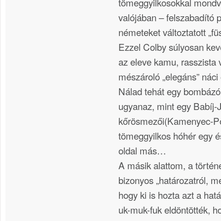
tömeggyilkosokkal mondv
valójában – felszabadító pi
németeket változtatott „füs
Ezzel Colby súlyosan keve
az eleve kamu, rasszista 
mészároló „elegáns” náci 
Nálad tehát egy bombázó
ugyanaz, mint egy Babíj-Já
kőrösmezői(Kamenyec-Pod
tömeggyilkos hóhér egy é
oldal más…
A másik alattom, a történ
bizonyos „határozatról, me
hogy ki is hozta azt a hatá
uk-muk-fuk eldöntötték, h