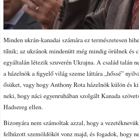
Minden ukrán-kanadai számára ez természetesen hihe
tűnik; az ukránok mindenütt még mindig örülnek és 
egyáltalán létezik szuverén Ukrajna. A család talán n
a házelnök a figyelő világ szeme láttára „hőssé” nyilv
ősüket, vagy hogy Anthony Rota házelnök külön és k
neki, hogy náci egyenruhában szolgált Kanada szövet
Hadsereg ellen.
Bizonyára nem számoltak azzal, hogy a vezetéknevük
felhúzott szemöldököt vonz majd, és fogadok, hogy n