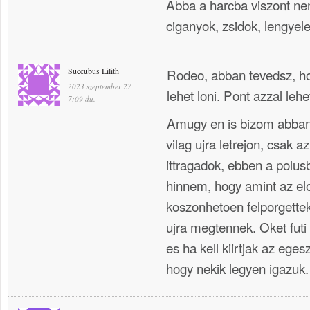
Abba a harcba viszont nem 
ciganyok, zsidok, lengyele
Succubus Lilith
Rodeo, abban tevedsz, ho
2023 szeptember 27
lehet loni. Pont azzal lehet
7:09 du.
Amugy en is bizom abban
vilag ujra letrejon, csak a
ittragadok, ebben a polu
hinnem, hogy amint az el
koszonhetoen felporgettek
ujra megtennek. Oket futi e
es ha kell kiirtjak az ege
hogy nekik legyen igazuk.