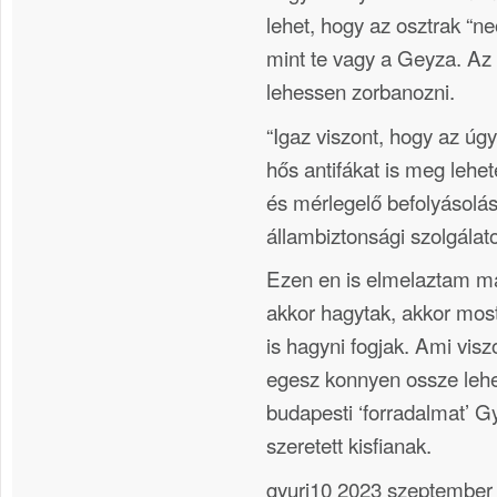
lehet, hogy az osztrak “ne
mint te vagy a Geyza. Az
lehessen zorbanozni.
“Igaz viszont, hogy az úg
hős antifákat is meg lehete
és mérlegelő befolyásolá
állambiztonsági szolgálato
Ezen en is elmelaztam m
akkor hagytak, akkor most
is hagyni fogjak. Ami viszo
egesz konnyen ossze lehe
budapesti ‘forradalmat’ G
szeretett kisfianak.
gyuri10 2023 szeptember 