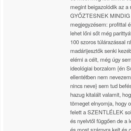
megint beigazolódik az a r
GYŐZTESNEK MINDIG 
megjegyzésem: profittal és
lehet lőni sőt még paritty
100 szoros túlárazással rá
madárijesztők senki kez
elérni a célt, még úgy se
ideológiai borzalom {én 
ellentétben nem nevezem
nincs neve} sem tud befé
hazug kitalált valamit, ho
tömeget elnyomja, hogy o
felett a SZENTLÉLEK sok
és nyelvtől függően de a l
és most szárnyra kelt és o