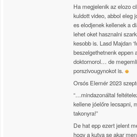
Ha megjelenik az elozo c
kuldott video, abbol eleg 
es elodjenek kellenek a d
lehet oket hasznalni szar
kesobb is. Lasd Majdan ‘f
beszelgethetnenk eppen 
doktornorol… de megeml
porszivougynokot is.
Orsós Elemér 2023 szept
“…mindazonáltal feltéte
kellene jóelőre lecsapni, m
takonyra!”
De hat epp ezert jelent me
hogy a kutya se akar men