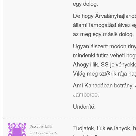
egy dolog.
De hogy Árvalányhajlan
állami támogatást élvez 
az meg egy másik dolog.
Ugyan álszent módon rinyá
mindenki tutira veheti ho
Ahogy illik. SS jelvények
Világ meg sz@rik rája na
Ami Kanadában botrány, 
Jamboree.
Undorító.
Succubus Lilith
Tudjatok, fiuk es lanyok,
2023 szeptember 27