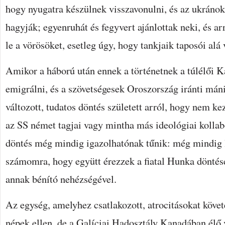
hogy nyugatra készülnek visszavonulni, és az ukránoka
hagyják; egyenruhát és fegyvert ajánlottak neki, és ar
le a vörösöket, esetleg úgy, hogy tankjaik taposói alá 
Amikor a háború után ennek a történetnek a túlélői 
emigrálni, és a szövetségesek Oroszország iránti mán
változott, tudatos döntés született arról, hogy nem ke
az SS német tagjai vagy mintha más ideológiai kolla
döntés még mindig igazolhatónak tűnik: még mindig 
számomra, hogy együtt érezzek a fiatal Hunka döntésé
annak bénító nehézségével.
Az egység, amelyhez csatlakozott, atrocitásokat követ
népek ellen, de a Galíciai Hadosztály Kanadában élő 