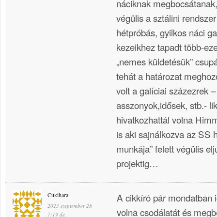
náciknak megbocsátanak, 
végülis a sztálini rendszer
hétpróbás, gyilkos náci g
kezeikhez tapadt több-ezer 
„nemes küldetésük” csupán
tehát a határozat meghoz
volt a galíciai százezrek 
asszonyok,idősek, stb.- l
hivatkozhattál volna Him
is aki sajnálkozva az SS h
munkája” felett végülis el
projektig…
Cukihara
A cikkíró pár mondatban 
2023 szeptember 28
volna csodálatát és megbe
7:19 de.