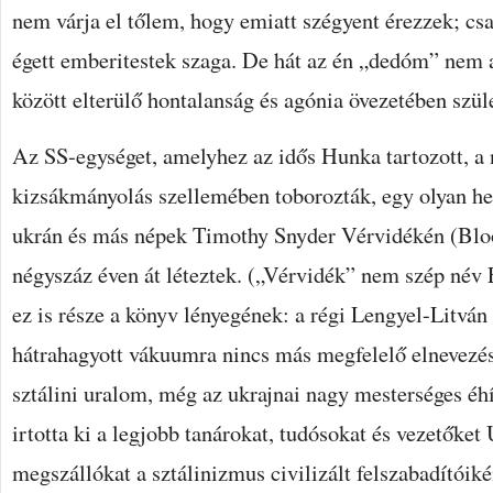
nem várja el tőlem, hogy emiatt szégyent érezzek; cs
égett emberitestek szaga. De hát az én „dedóm” nem 
között elterülő hontalanság és agónia övezetében szüle
Az SS-egységet, amelyhez az idős Hunka tartozott, a
kizsákmányolás szellemében toborozták, egy olyan he
ukrán és más népek Timothy Snyder Vérvidékén (Blo
négyszáz éven át léteztek. („Vérvidék” nem szép név 
ez is része a könyv lényegének: a régi Lengyel-Litvá
hátrahagyott vákuumra nincs más megfelelő elnevezés
sztálini uralom, még az ukrajnai nagy mesterséges éh
irtotta ki a legjobb tanárokat, tudósokat és vezetőke
megszállókat a sztálinizmus civilizált felszabadítóiké