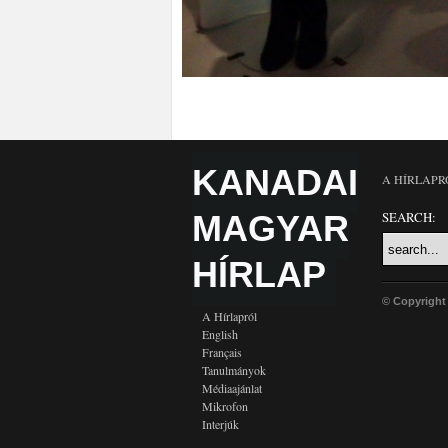
KANADAI
A HÍRLAPR
MAGYAR
SEARCH:
HÍRLAP
© Copyright
A Hírlapról
English
Français
Tanulmányok
Médiaajánlat
Mikrofon
Interjúk