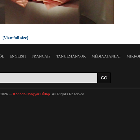
[View full size]
ÓL
ENGLISH
FRANÇAIS
TANULMÁNYOK
MÉDIAAJÁNLAT
MIKRO
 2026 —
Kanadai Magyar Hírlap
. All Rights Reserved