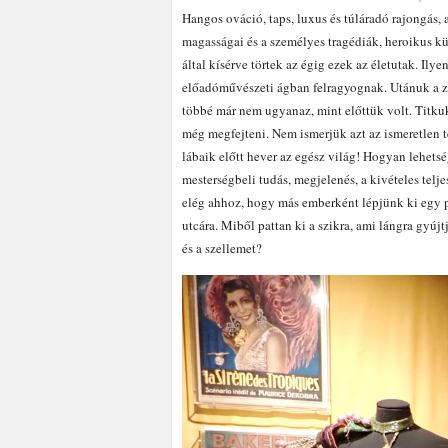
Hangos ováció, taps, luxus és túláradó rajongás, 
magasságai és a személyes tragédiák, heroikus 
által kísérve törtek az égig ezek az életutak. Il
előadóművészeti ágban felragyognak. Utánuk a ze
többé már nem ugyanaz, mint előttük volt. Titku
még megfejteni. Nem ismerjük azt az ismeretlen t
lábaik előtt hever az egész világ! Hogyan lehetsé
mesterségbeli tudás, megjelenés, a kivételes telj
elég ahhoz, hogy más emberként lépjünk ki egy 
utcára. Miből pattan ki a szikra, ami lángra gyújtj
és a szellemet?