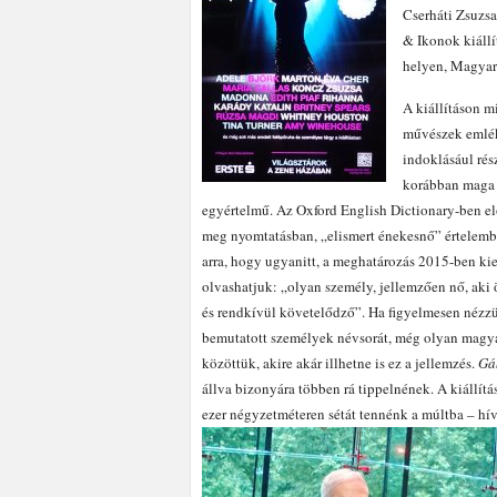
Cserháti Zsuzs
& Ikonok kiállí
helyen, Magyar
A kiállításon m
művészek emlé
indoklásául rés
korábban maga 
egyértelmű. Az Oxford English Dictionary-ben el
meg nyomtatásban, „elismert énekesnő” értelembe
arra, hogy ugyanitt, a meghatározás 2015-ben kie
olvashatjuk: „olyan személy, jellemzően nő, aki
és rendkívül követelődző”. Ha figyelmesen nézzü
bemutatott személyek névsorát, még olyan magyar
közöttük, akire akár illhetne is ez a jellemzés.
Gá
állva bizonyára többen rá tippelnének. A kiállítá
ezer négyzetméteren sétát tennénk a múltba –
hív