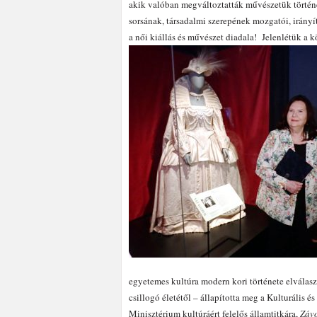
akik valóban megváltoztatták művészetük történ
sorsának, társadalmi szerepének mozgatói, irányító
a női kiállás és művészet diadala!
Jelenlétük a kö
egyetemes kultúra modern kori története elválasz
csillogó életétől – állapította meg a Kulturális é
Minisztérium kultúráért felelős államtitkára,
Záv