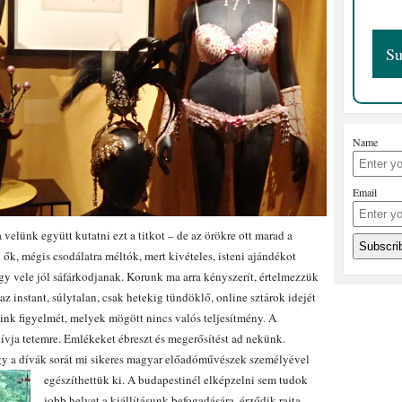
Name
Email
velünk együtt kutatni ezt a titkot – de az örökre ott marad a
ők, mégis csodálatra méltók, mert kivételes, isteni ajándékot
ogy vele jól sáfárkodjanak. Korunk ma arra kényszerít, értelmezzük
az instant, súlytalan, csak hetekig tündöklő, online sztárok idejét
ink figyelmét, melyek mögött nincs valós teljesítmény. A
ívja tetemre. Emlékeket ébreszt és megerősítést ad nekünk.
ogy a dívák sorát mi sikeres magyar előadóművészek személyével
egészíthettük ki.
A budapestinél elképzelni sem tudok
jobb helyet a kiállításunk befogadására, érződik rajta,