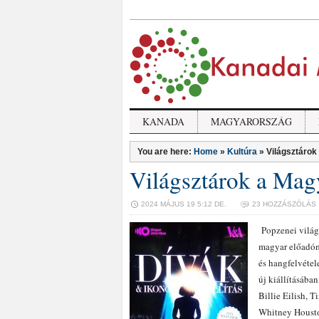
KANADA
MAGYARORSZÁG
You are here:
Home
»
Kultúra
»
Világsztáro
Világsztárok a Ma
2024 MÁJUS 19 5:12 DE.
23 HOZZÁSZÓLÁS
Popzenei világs
magyar előadómű
és hangfelvétel
új kiállításába
Billie Eilish, 
Whitney Houston