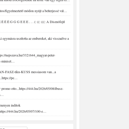
tos/figyelmeztető módon nyújt a belterjessé vál…
É É É G G G E E E . . . (: ((: (((: A Disznófejű
 egymásra uszította az embereket, aki visszaélve a
ps://nepszava.hu/3321644_magyar-peter-
i-miniszt…
N-FASZ-tiku-KUSS messiasom van...a
..https://pe…
promo otto...https://444.hu/2026/05/08/ibusz-
-a…
menyen inditok
.https://444.hu/2026/05/07/100-e…