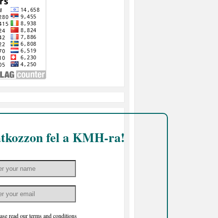
atkozzon fel a KMH-ra!
ase read our
terms and conditions