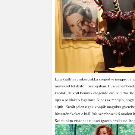
Ez a kiállítás cinkosunkká szegődve megpróbálja 
művészet lelakatolt trezorjában. Hús-vér emberek 
kaptak, de volt bennük elegendő erő, kitartás, h
újra a példakép fogalmát. Nincs az rendjén, hogy 
éljük! Kreált jelenségek vonják magukra gyereke
látszatértékeket e kiállítás szembeszökő módon h
Számunkra viszont azt teszi igazán értékessé, h