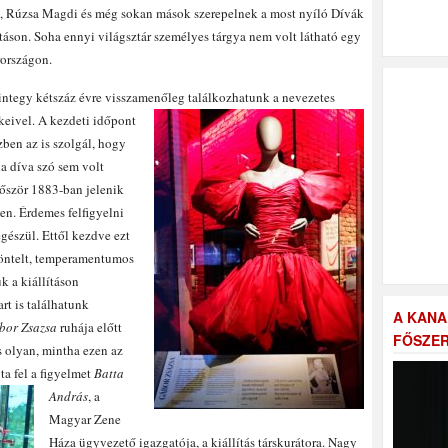
a, Rúzsa Magdi és még sokan mások szerepelnek a most nyíló Dívák
táson. Soha ennyi világsztár személyes tárgya nem volt látható egy
országon.
integy kétszáz évre visszamenőleg találkozhatunk a nevezetes
keivel.
A kezdeti időpont
zben az is szolgál, hogy
a díva szó sem volt
őször 1883-ban jelenik
n. Érdemes felfigyelni
gészül. Ettől kezdve ezt
 öntelt, temperamentumos
k a kiállításon
t is találhatunk
A KANA
bor Zsazsa
ruhája előtt
FŐSZER
s olyan, mintha ezen az
ta fel a figyelmet
Batta
András
, a
Magyar Zene
Háza ügyvezető igazgatója, a kiállítás társkurátora. Nagy