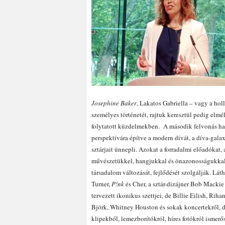
Josephine Baker
, Lakatos Gabriella – vagy a ho
személyes történetét, rajtuk keresztül pedig elm
folytatott küzdelmekben.
A második felvonás ha
perspektívára építve a modern dívát, a díva-galax
sztárjait ünnepli. Azokat a forradalmi előadókat, 
művészetükkel, hangjukkal és önazonosságukkal
társadalom változását, fejlődését szolgálják. Lát
Turner,
P!nk
és Cher, a sztár-dizájner Bob Mackie 
tervezett ikonikus szettjei, de Billie Eilish, Riha
Björk, Whitney Houston és sokak koncertekről, d
klipekből, lemezborítókról, híres fotókról ismerő