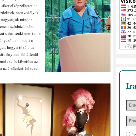
a siker elképzelhetetlen
küzdelmek, szenvedélyek
yen nagyságok minden
ne, a színház, a tánc
kat soha, senki nem tudta
ényezőt, ami miatt a
ges, hogy a tökéletes
esítmény nem feltétlenül
produkciót követően az
a az érzékeket, lelkeket,
Ir
Ple