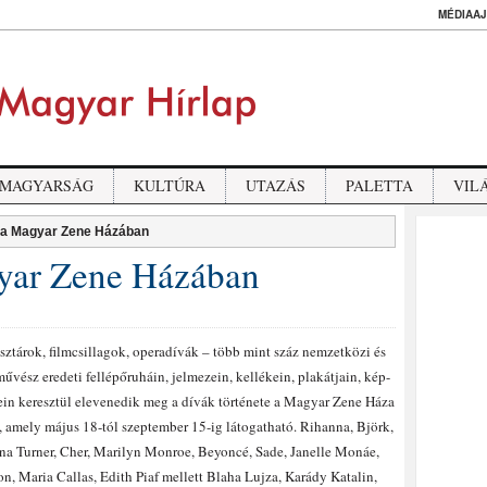
MÉDIAAJ
MAGYARSÁG
KULTÚRA
UTAZÁS
PALETTA
VIL
k a Magyar Zene Házában
gyar Zene Házában
ztárok, filmcsillagok, operadívák – több mint száz nemzetközi és
vész eredeti fellépőruháin, jelmezein, kellékein, plakátjain, kép-
ein keresztül elevenedik meg a dívák története a Magyar Zene Háza
n, amely május 18-tól szeptember 15-ig látogatható. Rihanna, Björk,
Tina Turner, Cher, Marilyn Monroe, Beyoncé, Sade, Janelle Monáe,
, Maria Callas, Edith Piaf mellett Blaha Lujza, Karády Katalin,