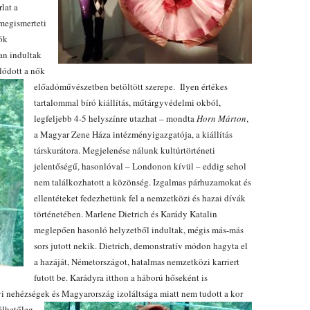
lat a
 megismerteti
dók
an indultak
lódott a nők
előadóművészetben betöltött szerepe.
Ilyen értékes
tartalommal bíró kiállítás, műtárgyvédelmi okból,
legfeljebb 4-5 helyszínre utazhat – mondta
Horn Márton
,
a Magyar Zene Háza intézményigazgatója, a kiállítás
társkurátora. Megjelenése nálunk kultúrtörténeti
jelentőségű, hasonlóval – Londonon kívül – eddig sehol
nem találkozhatott a közönség. Izgalmas párhuzamokat és
ellentéteket fedezhetünk fel a nemzetközi és hazai dívák
történetében. Marlene Dietrich és Karády Katalin
meglepően hasonló helyzetből indultak, mégis más-más
sors jutott nekik. Dietrich, demonstratív módon hagyta el
a hazáját, Németországot, hatalmas nemzetközi karriert
futott be. Karádyra itthon a háború hőseként is
i nehézségek és Magyarország izoláltsága miatt nem tudott a kor
élhetőleg