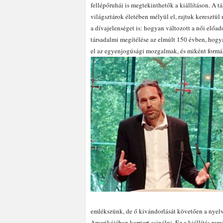
fellépőruhái is megtekinthetők a kiállításon. A tár
világsztárok életében mélyül el, rajtuk keresztül
a dívajelenséget is: hogyan változott a női előa
társadalmi megítélése az elmúlt 150 évben, hogy
el az egyenjogúsági mozgalmak, és miként formá
emlékszünk, de ő kivándorlását követően a nyelv
Amerikájában karriert csinálni.
Ez a kiállítás rem