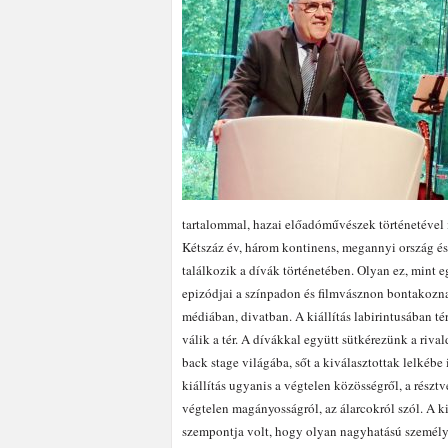
tartalommal, hazai előadóművészek történetével 
Kétszáz év, három kontinens, megannyi ország és
találkozik a dívák történetében. Olyan ez, mint 
epizódjai a színpadon és filmvásznon bontakozna
médiában, divatban. A kiállítás labirintusában tér
válik a tér. A dívákkal együtt sütkérezünk a riv
back stage világába, sőt a kiválasztottak lelkébe
kiállítás ugyanis a végtelen közösségről, a részt
végtelen magányosságról, az álarcokról szól. A ki
szempontja volt, hogy olyan nagyhatású személy