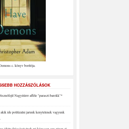
Demons c. könyv borítója.
ISSEBB HOZZÁSZÓLÁSOK
isznófejű Nagyúúrrr afféle "paraszt-barokk"*
akik ide politizalni jarunk kenytelenek vagyunk
…
a idióta fröcsögésének mi köze van egy régen el…