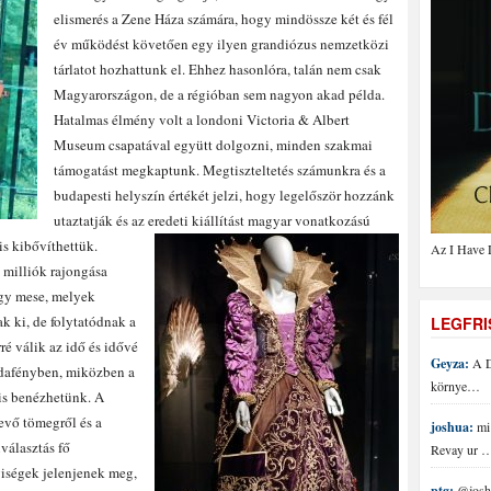
elismerés a Zene Háza számára, hogy mindössze két és fél
év működést követően egy ilyen grandiózus nemzetközi
tárlatot hozhattunk el. Ehhez hasonlóra, talán nem csak
Magyarországon, de a régióban sem nagyon akad példa.
Hatalmas élmény volt a londoni Victoria & Albert
Museum csapatával együtt dolgozni, minden szakmai
támogatást megkaptunk. Megtiszteltetés számunkra és a
budapesti helyszín értékét jelzi, hogy legelőször hozzánk
utaztatják és az eredeti kiállítást magyar vonatkozású
is kibővíthettük.
Az I Have 
 milliók rajongása
egy mese, melyek
k ki, de folytatódnak a
LEGFR
ré válik az idő és idővé
Geyza:
A D
aldafényben, miközben a
környe…
 is benézhetünk. A
vevő tömegről és a
joshua:
mi 
választás fő
Revay ur 
iségek jelenjenek meg,
ptg:
@joshu