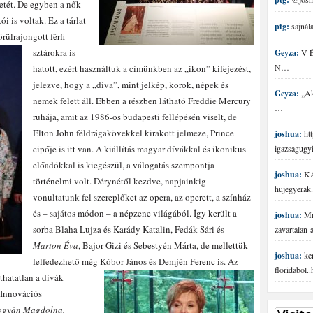
etét. De egyben a nők
i is voltak. Ez a tárlat
ptg:
sajnála
rülrajongott férfi
sztárokra is
Geyza:
V É 
N…
hatott, ezért használtuk a címünkben az „ikon” kifejezést,
jelezve, hogy a „díva”, mint jelkép, korok, népek és
Geyza:
„Aki
nemek felett áll. Ebben a részben látható Freddie Mercury
…
ruhája, amit az 1986-os budapesti fellépésén viselt, de
Elton John féldrágakövekkel kirakott jelmeze, Prince
joshua:
htt
cipője is itt van. A kiállítás magyar dívákkal és ikonikus
igazsagugy
előadókkal is kiegészül, a válogatás szempontja
joshua:
KA
történelmi volt. Dérynétől kezdve, napjainkig
hujegyerak.
vonultatunk fel szereplőket az opera, az operett, a színház
és – sajátos módon – a népzene világából. Így került a
joshua:
Mr 
sorba Blaha Lujza és Karády Katalin, Fedák Sári és
zavartalan
Marton Éva
, Bajor Gizi és Sebestyén Márta, de mellettük
joshua:
ke
felfedezhető még Kóbor János és Demjén Ferenc is.
Az
floridabol.
thatatlan a dívák
s Innovációs
ogyán Magdolna.