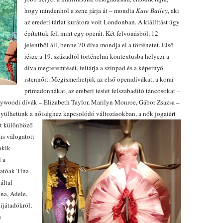
hogy mindenhol a zene járja át – mondta
Kate Bailey
, aki
az eredeti tárlat kurátora volt Londonban. A kiállítást úgy
építettük fel, mint egy operát. Két felvonásból, 12
jelentből áll, benne 70 díva mondja el a történetet. Első
része a 19. századtól történelmi kontextusba helyezi a
díva megteremtését, feltárja a színpad és a képernyő
istennőit. Megismerhetjük az első operadívákat, a korai
primadonnákat, az emberi testet felszabadító táncosokat –
llywoodi dívák – Elizabeth Taylor, Marilyn Monroe, Gábor Zsazsa –
élyülhetünk a nőiséghez kapcsolódó változásokban, a nők jogaiért
t különböző
is válogatott
akik
 a
hatóak Tina
által
nna, Adele,
íjátadókról,
s