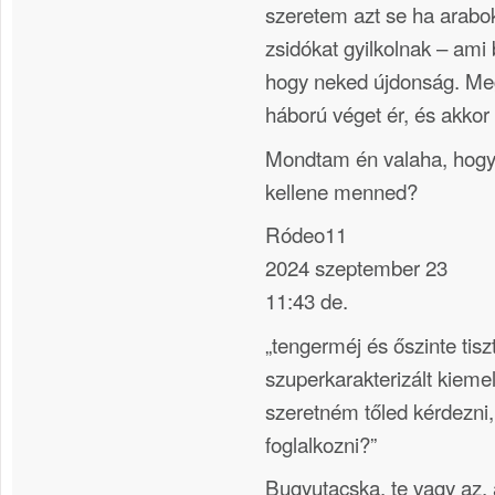
szeretem azt se ha arabok
zsidókat gyilkolnak – ami
hogy neked újdonság. Me
háború véget ér, és akkor
Mondtam én valaha, hogy 
kellene menned?
Ródeo11
2024 szeptember 23
11:43 de.
„tengerméj és őszinte tis
szuperkarakterizált kiem
szeretném tőled kérdezni, 
foglalkozni?”
Bugyutacska, te vagy az, a