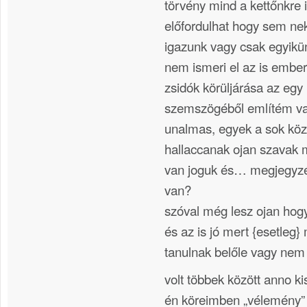
törvény mind a kettőnkre i
előfordulhat hogy sem n
igazunk vagy csak egyikü
nem ismeri el az is ember
zsidók körüljárása az eg
szemszögéből említém va
unalmas, egyek a sok köz
hallaccanak ojan szavak m
van joguk és… megjegyzé
van?
szóval még lesz ojan hogy v
és az is jó mert {esetleg}
tanulnak belőle vagy nem 
volt többek között anno 
én köreimben „vélemény” 