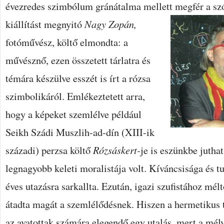
évezredes szimbólum gránátalma mellett megfér a szó
kiállítást megnyitó
Nagy Zopán,
fotóművész, költő elmondta: a
művésznő, ezen összetett tárlatra és
témára készülve esszét is írt a rózsa
szimbolikáról. Emlékeztetett arra,
hogy a képeket szemlélve például
Seikh Szádi Muszlih-ad-dín (XIII-ik
századi) perzsa költő
Rózsáskert-
je is eszünkbe jutha
legnagyobb keleti moralistája volt. Kíváncsisága és 
éves utazásra sarkallta. Ezután, igazi szufistához mél
átadta magát a szemlélődésnek. Hiszen a hermetikus t
az avatottak számára elegendő egy utalás, mert a mély