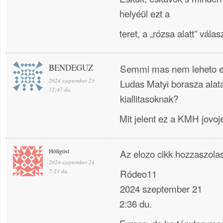
helyéül ezt a
teret, a „rózsa alatt” válasz
BENDEGUZ
Semmi mas nem leheto ez
2024 szeptember 23
Ludas Matyi borasza alatal
12:47 du.
kiallitasoknak?
Mit jelent ez a KMH jovo
Hóligóst
Az elozo cikk hozzaszola
2024 szeptember 24
Ródeo11
7:23 du.
2024 szeptember 21
2:36 du.