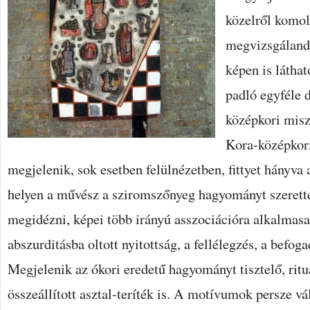
közelről komol
megvizsgálandó
képen is láthat
padló egyféle d
középkori misz
Kora-középkor
megjelenik, sok esetben felülnézetben, fittyet hányva
helyen a művész a sziromszőnyeg hagyományt szerette 
megidézni, képei több irányú asszociációra alkalmasak.
abszurditásba oltott nyitottság, a fellélegzés, a befog
Megjelenik az ókori eredetű hagyományt tisztelő, ritu
összeállított asztal-teríték is. A motívumok persze vá