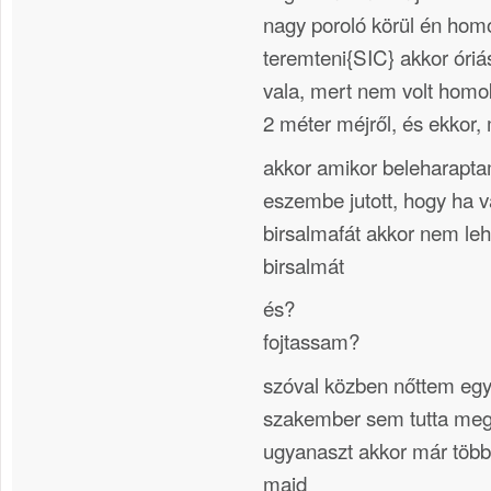
nagy poroló körül én hom
teremteni{SIC} akkor óriá
vala, mert nem volt homok 
2 méter méjről, és ekkor,
akkor amikor beleharapta
eszembe jutott, hogy ha v
birsalmafát akkor nem lehe
birsalmát
és?
fojtassam?
szóval közben nőttem egy
szakember sem tutta me
ugyanaszt akkor már töb
majd