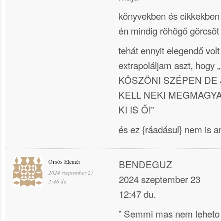
könyvekben és cikkekben B
én mindig röhögő görcsöt
tehát ennyit elegendő vo
extrapoláljam aszt, hog
KÖSZÖNI SZÉPEN DE 
KELL NEKI MEGMAGYA
KI IS Ő!”
és ez {ráadásul} nem is a
Orsós Elemér
BENDEGUZ
2024 szeptember 27
2024 szeptember 23
3:46 de.
12:47 du.
” Semmi mas nem leheto 