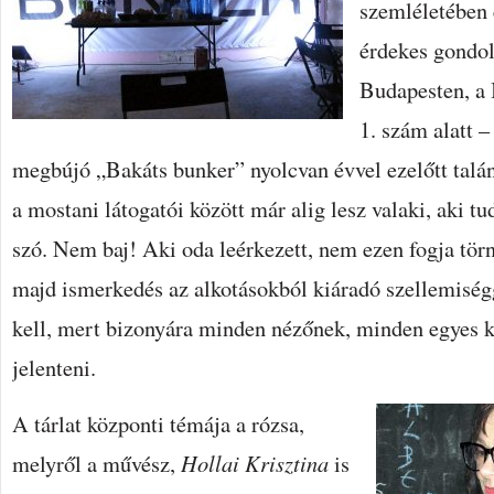
szemléletében 
érdekes gondola
Budapesten, a 
1. szám alatt –
megbújó „Bakáts bunker” nyolcvan évvel ezelőtt talán 
a mostani látogatói között már alig lesz valaki, aki tud
szó. Nem baj! Aki oda leérkezett, nem ezen fogja törni 
majd ismerkedés az alkotásokból kiáradó szellemiség
kell, mert bizonyára minden nézőnek, minden egyes k
jelenteni.
A tárlat központi témája a rózsa,
melyről a művész,
Hollai Krisztina
is