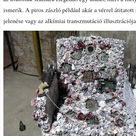
ismerik. A piros zászló például akár a vérrel átitatott
jelenése vagy az alkímiai transzmutáció illusztrációja 