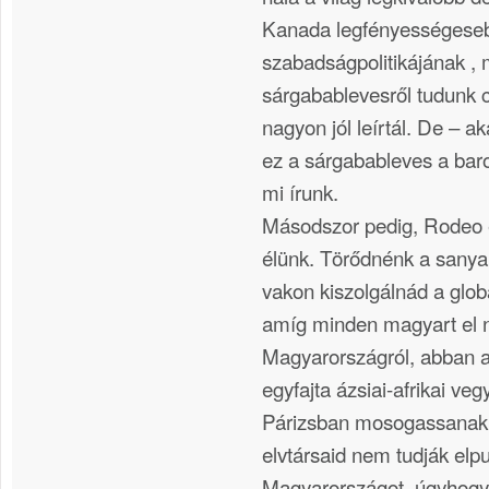
Kanada legfényességese
szabadságpolitikájának , 
sárgabablevesről tudunk ci
nagyon jól leírtál. De – a
ez a sárgabableves a bar
mi írunk.
Másodszor pedig, Rodeo
élünk. Törődnénk a sanya
vakon kiszolgálnád a globa
amíg minden magyart el
Magyarországról, abban 
egyfajta ázsiai-afrikai v
Párizsban mosogassanak, 
elvtársaid nem tudják elpu
Magyarországot, úgyhogy