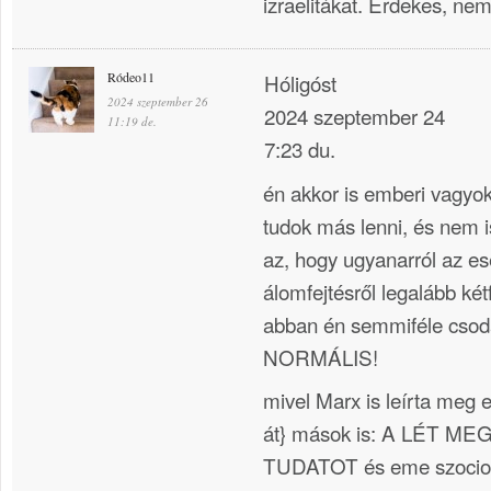
izraelitákat. Érdekes, ne
Ródeo11
Hóligóst
2024 szeptember 26
2024 szeptember 24
11:19 de.
7:23 du.
én akkor is emberi vagyok
tudok más lenni, és nem i
az, hogy ugyanarról az e
álomfejtésről legalább ké
abban én semmiféle csod
NORMÁLIS!
mivel Marx is leírta meg e
át} mások is: A LÉT 
TUDATOT és eme szociológ