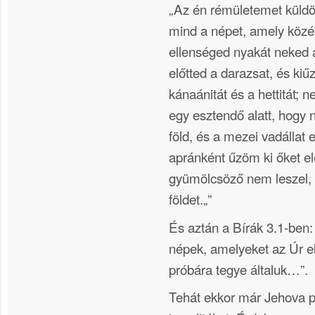
„Az én rémületemet küld
mind a népet, amely közé
ellenséged nyakát neked
előtted a darazsat, és kiűzi
kánaánitát és a hettitát; 
egy esztendő alatt, hogy 
föld, és a mezei vadállat 
apránként űzöm ki őket e
gyümölcsöző nem leszel, 
földet.„”
És aztán a Bírák 3.1-ben:
népek, amelyeket az Úr el
próbára tegye általuk…”.
Tehát ekkor már Jehova p