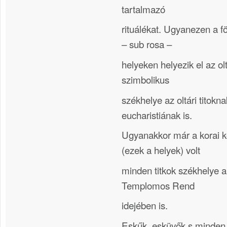
tartalmazó
rituálékat. Ugyanezen a föl
– sub rosa –
helyeken helyezik el az ol
szimbolikus
székhelye az oltári titokna
eucharistiának is.
Ugyanakkor már a korai k
(ezek a helyek) volt
minden titkok székhelye a
Templomos Rend
idejében is.
Eskűk, esküvők s minden 