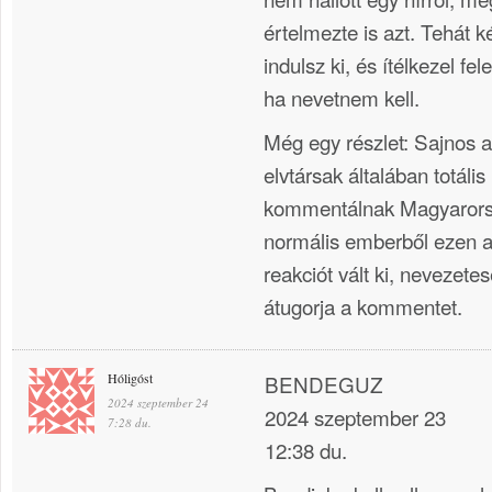
értelmezte is azt. Tehát k
indulsz ki, és ítélkezel f
ha nevetnem kell.
Még egy részlet: Sajnos az
elvtársak általában totál
kommentálnak Magyarors
normális emberből ezen a
reakciót vált ki, nevezet
átugorja a kommentet.
Hóligóst
BENDEGUZ
2024 szeptember 24
2024 szeptember 23
7:28 du.
12:38 du.