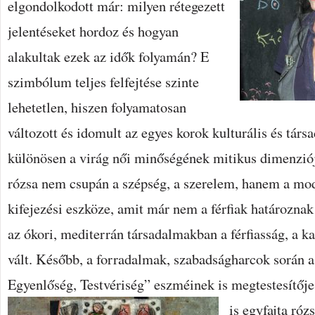
elgondolkodott már: milyen rétegezett
jelentéseket hordoz és hogyan
alakultak ezek az idők folyamán? E
szimbólum teljes felfejtése szinte
lehetetlen, hiszen folyamatosan
változott és idomult az egyes korok kulturális és tár
különösen a virág női minőségének mitikus dimenziój
rózsa nem csupán a szépség, a szerelem, hanem a mod
kifejezési eszköze, amit már nem a férfiak határoznak
az ókori, mediterrán társadalmakban a férfiasság, a ka
vált. Később, a forradalmak, szabadságharcok során 
Egyenlőség, Testvériség” eszméinek is megtestesítője 
is egyfajta róz