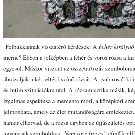
Felbukkannak visszatérő kérdések: A
Fehér királynő
merne? Ebben a jelképben a fehér és vörös rózsa a kir
egyesül. Máskor viszont az összetartozás szimbólum
ábrázolják a két, eltérő színű rózsát. A „sub rosa” ki
és intim szituációkra utal. A rózsamisztika másik, k
izgalmas aspektusa a memento mori, a középkori szer
jelmondata, amely az élet mulandóságára emlékeztet. 
hamar elhervad, de a rózsa egyben az újjászületés opt
ugyancsak szimbolikus „
Nem rozé fröccs”
című kiállí