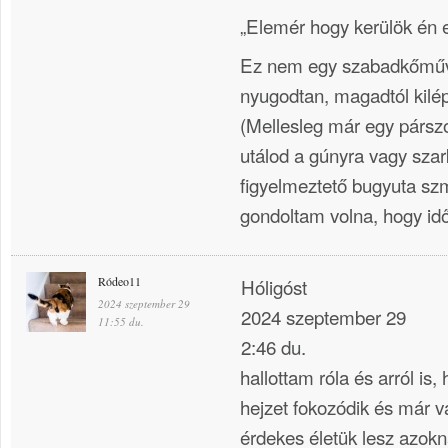
„Elemér hogy kerülök én 
Ez nem egy szabadkőműv
nyugodtan, magadtól kilép
(Mellesleg már egy párszo
utálod a gúnyra vagy sza
figyelmeztető bugyuta szm
gondoltam volna, hogy időn
Ródeo11
Hóligóst
2024 szeptember 29
2024 szeptember 29
11:55 du.
2:46 du.
hallottam róla és arról is
hejzet fokozódik és már v
érdekes életük lesz azok