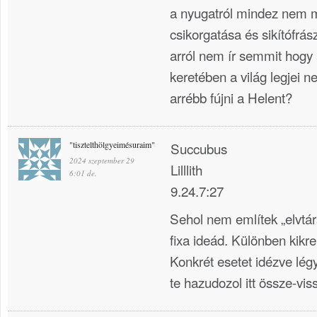
a nyugatról mindez nem m
csikorgatása és sikítófrász
arról nem ír semmit hogy
keretében a világ legjei 
arrébb fújni a Helent?
"tisztelthölgyeimésuraim"
Succubus
2024 szeptember 29
Lilllith
6:01 de.
9.24.7:27
Sehol nem említek „elvtár
fixa ideád. Különben kikr
Konkrét esetet idézve lég
te hazudozol itt össze-vis