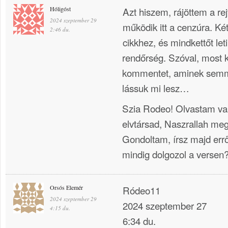
Hóligóst
Azt hiszem, rájöttem a re
2024 szeptember 29
működik itt a cenzúra. Ké
2:46 du.
cikkhez, és mindkettőt letil
rendőrség. Szóval, most 
kommentet, aminek semmi
lássuk mi lesz…
Szia Rodeo! Olvastam val
elvtársad, Naszrallah me
Gondoltam, írsz majd err
mindig dolgozol a versen
Orsós Elemér
Ródeo11
2024 szeptember 29
2024 szeptember 27
4:15 du.
6:34 du.