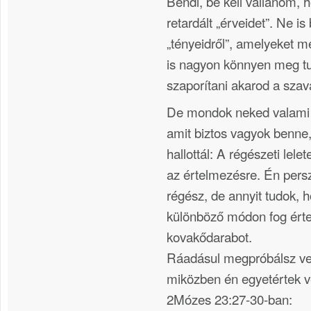
Bendi, be kell vallanom,
retardált „érveidet”. Ne is
„tényeidről”, amelyeket 
is nagyon könnyen meg tu
szaporítani akarod a szav
De mondok neked valami f
amit biztos vagyok benn
hallottál: A régészeti lel
az értelmezésre. Én per
régész, de annyit tudok, 
különböző módon fog ért
kovakődarabot.
Ráadásul megpróbálsz vel
miközben én egyetértek v
2Mózes 23:27-30-ban: