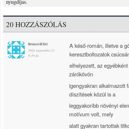
nyugdíjas.
20 HOZZÁSZÓLÁS
BrunszvikTeri
A késő-román, illetve a g
2024 szeptember 23
keresztboltozatok csúcsá
6:39 de.
elhelyezett, az egyébként s
zárókövön
igengyakran alkalmazott f
díszítések közül is a
leggyakoríbb növényi elem 
motívum volt, mely
alatt gyakran tartottak titk