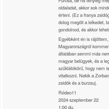
Furcsa, de ha tényleg m
oldaladat, akkor sok min
érteni. (Ez a franya zsid
dolog megöli a lelkedet, t
gondolnod, és akkor lehet
Egyébként én is rájöttem,
Magyarországról komment
általában semmi más nem 
magyar belügyek, és a le
szűklátókörű, hogy nem i
vitatkozni. Nekik a Zorba
zsidók és a burzsuj.
Ródeo11
2024 szeptember 22
1:00 du.