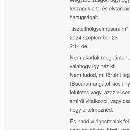
leszarjuk a te és elvtársa
hazugságait.
„tisztelthölgyeimésuraim”
2024 szeptember 23
2:14 de.
Nem akarlak megbántani, 
valahogy így néz ki:
Nem tudod, mi történt te
(Bucaramangától kicsit ny
felületes vagy, azaz el s
amiről vitatkozol, vagy csa
hogy értelmeznéd.
És hadd világosítsalak fel,
nem hallott egy hírről, mé