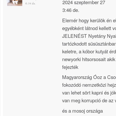
2024 szeptember 27
6:34 du.
3:46 de.
Elemér hogy kerülök én e
egyébként látnod kellett
JELENÉST Nyetány Nyahú
tartózkodott süsüsztánban
keletre, a kóbor kutyát ér
newyorki hitsorsosait akik 
fejezték
Magyarország Óoz a Csod
fokozódó nemzetközi hej
van lehet sört kapni és jó
van meg korrupció de az v
és a mosoj országa