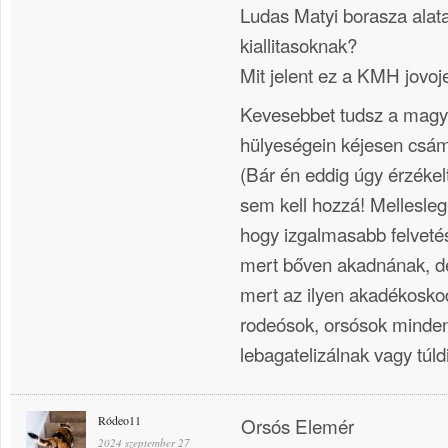
Ludas Matyi borasza alatal
kiallitasoknak?
Mit jelent ez a KMH jovo
Kevesebbet tudsz a magy
hülyeségein kéjesen csá
(Bár én eddig úgy érzék
sem kell hozzá! Mellesle
hogy izgalmasabb felvetés
mert bőven akadnának, de 
mert az ilyen akadékosko
rodeósok, orsósok minden
lebagatelizálnak vagy túl
Ródeo11
Orsós Elemér
2024 szeptember 27