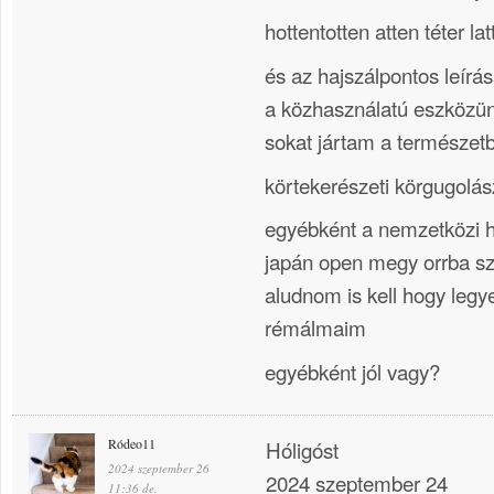
hottentotten atten téter lat
és az hajszálpontos leírá
a közhasználatú eszközü
sokat jártam a természet
körtekerészeti körgugolá
egyébként a nemzetközi h
japán open megy orrba sz
aludnom is kell hogy leg
rémálmaim
egyébként jól vagy?
Ródeo11
Hóligóst
2024 szeptember 26
2024 szeptember 24
11:36 de.