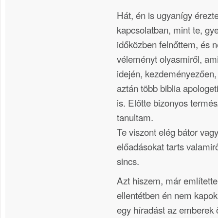
Hát, én is ugyanígy érezt
kapcsolatban, mint te, g
időközben felnőttem, és
véleményt olyasmiről, am
idején, kezdeményezően, e
aztán több biblia apologeti
is. Előtte bizonyos termé
tanultam.
Te viszont elég bátor vag
előadásokat tarts valamir
sincs.
Azt hiszem, már említett
ellentétben én nem kapok
egy híradást az emberek 