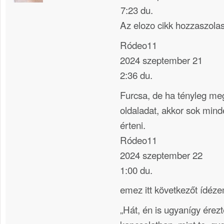
7:23 du.
Az elozo cikk hozzaszola
Ródeo11
2024 szeptember 21
2:36 du.
Furcsa, de ha tényleg m
oldaladat, akkor sok min
érteni.
Ródeo11
2024 szeptember 22
1:00 du.
emez itt következőt ídéze
„Hát, én is ugyanígy érezt