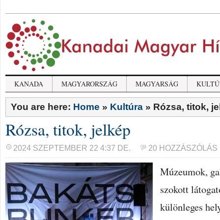
KANADA
MAGYARORSZÁG
MAGYARSÁG
KULTÚ
You are here:
Home
»
Kultúra
»
Rózsa, titok, j
Rózsa, titok, jelkép
2024 SZEPTEMBER 22 4:37 DE.
20 HOZZÁSZÓLÁS
Múzeumok, gal
szokott látoga
különleges hel