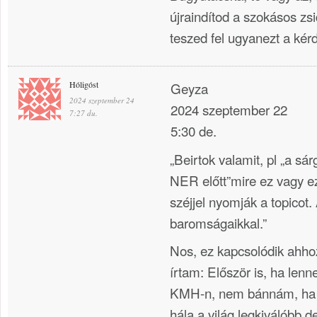
újraindítod a szokásos zs
teszed fel ugyanezt a ké
Hóligóst
Geyza
2024 szeptember 24
2024 szeptember 22
7:27 du.
5:30 de.
„Beirtok valamit, pl „a sá
NER előtt”mire ez vagy e
széjjel nyomják a topicot.
baromságaikkal.”
Nos, ez kapcsolódik ahh
írtam: Először is, ha lenn
KMH-n, nem bánnám, ha
hála a világ legkiválóbb 