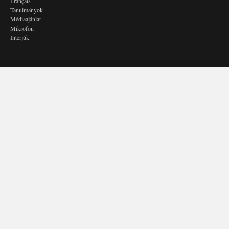
Français
Tanulmányok
Médiaajánlat
Mikrofon
Interjúk