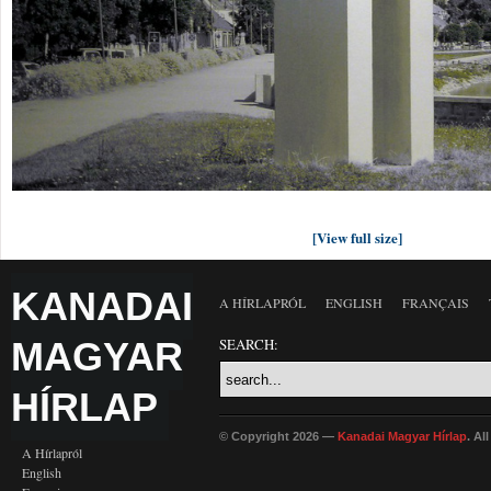
[View full size]
KANADAI
A HÍRLAPRÓL
ENGLISH
FRANÇAIS
MAGYAR
SEARCH:
HÍRLAP
© Copyright 2026 —
Kanadai Magyar Hírlap
. Al
A Hírlapról
English