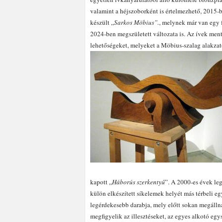
valamint a héjszoborként is értelmezhető, 2015-
készült „
Sarkos Möbius”.
, melynek már van egy f
2024-ben megszületett változata is. Az ívek men
lehetőségeket, melyeket a Möbius-szalag alakzat
kapott „
Háborús szerkentyű
”. A 2000-es évek leg
külön elkészített síkelemek helyét más térbeli e
legérdekesebb darabja, mely előtt sokan megállna
megfigyelik az illesztéseket, az egyes alkotó e