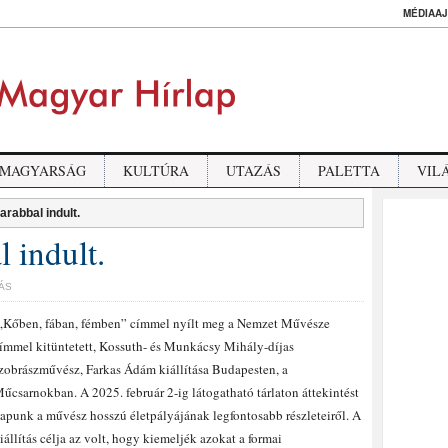
MÉDIAAJ
MAGYARSÁG
KULTÚRA
UTAZÁS
PALETTA
VIL
darabbal indult.
l indult.
ÁS
Kőben, fában, fémben” címmel nyílt meg a Nemzet Művésze
ímmel kitüntetett, Kossuth- és Munkácsy Mihály-díjas
zobrászművész, Farkas Ádám kiállítása Budapesten, a
űcsarnokban. A 2025. február 2-ig látogatható tárlaton áttekintést
apunk a művész hosszú életpályájának legfontosabb részleteiről. A
iállítás célja az volt, hogy kiemeljék azokat a formai