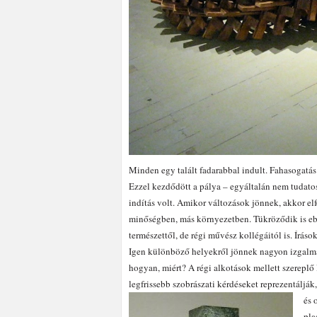
Minden egy talált fadarabbal indult. Fahasogatás
Ezzel kezdődött a pálya – egyáltalán nem tudatos
indítás volt. Amikor változások jönnek, akkor e
minőségben, más környezetben. Tükröződik is ebb
természettől, de régi művész kollégáitól is. Írás
Igen különböző helyekről jönnek nagyon izgalmas
hogyan, miért? A régi alkotások mellett szerepl
legfrissebb szobrászati kérdéseket reprezentáljá
és 
pla