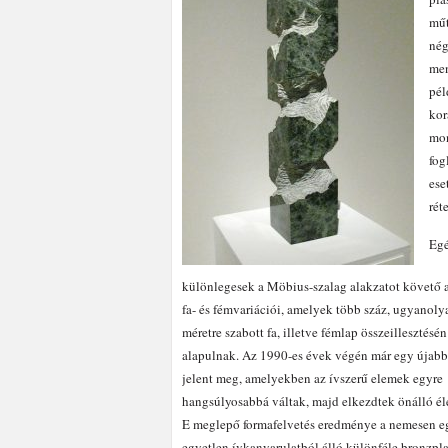
műt
nég
men
pél
kor
mon
fog
ese
rét
Eg
különlegesek a Möbius-szalag alakzatot követő 
fa- és fémvariációi, amelyek több száz, ugyanoly
méretre szabott fa, illetve fémlap összeillesztésén
alapulnak. Az 1990-es évek végén már egy újab
jelent meg, amelyekben az ívszerű elemek egyre
hangsúlyosabbá váltak, majd elkezdtek önálló éle
E meglepő formafelvetés eredménye a nemesen e
egyetlen ívkanyarulatból álló különféle bronzpla