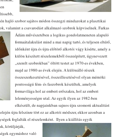
ben
rissebb,
tén hajló szobor sajátos módon összegzi mindazokat a plasztikai
ok, valamint a csavarodást alkalmazó szobrok képviselnek.
Farkas
Ádám művészetében a logikus gondolatmeneten alapuló
formaátalakulást mind a mai napig tartó, és teljesen eltérő,
időnként újra és újra előtörő alkotói vágy kísérte, amely a
külön készített részelemekből összeépített, úgynevezett
„szerelt szobrokban” öltött testet az 1970-es években,
majd az 1980-as évek elején. A különálló részek
összeszerkesztésével, összeillesztésével olyan mérnöki
pontosságú fém- és faszobrok készültek, amelyek
formavilága hol az emberi erőszakra, hol az emberi
leleményességre utal. Az egyik ilyen az 1982-ben
elkészült, de napjainkban sajnos újra szomorú aktualitást
elején újra felszínre tört ez az alkotói módszer, ekkor azonban a
gységek foglalták el részelemként.
Ilyen a kiállítás egyik
k, körüljárják,
gységek egymáshoz való