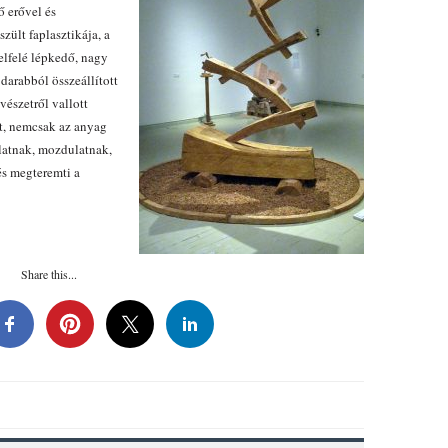
 erővel és
ült faplasztikája, a
felfelé lépkedő, nagy
darabból összeállított
észetről vallott
t, nemcsak az anyag
olatnak, mozdulatnak,
és megteremti a
Share this...