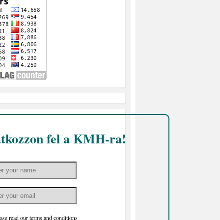
atkozzon fel a KMH-ra!
ase read our
terms and conditions