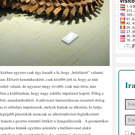
 közben egyszer csak úgy hasadt a fa, hogy „belelátott” valamit.
an. Először keramikusként, csak később jött rá, hogy az már
Ir
lfordul valami, de ugyanaz megy tovább, csak más úton, más
en a kiállításban, hogy nagy sokféle impulzust kapott. Főleg a
okból, zenedarabokból. A művészet fantasztikusan összetett dolog.
 és erőteljes impulzusok, melyek hatnak az alkotóra, ki tudja,
ő legújabb plasztikák nemcsak az alkotóművészt foglalkoztató
k, hanem a gesztus teremtő értékét is hangsúlyozzák.
A geometrikus
organikus formák együttes jelenléte a hullámvonal alakú
Ple
sztikákon vált szembetűnővé. Az „entrópia” elnevezésű