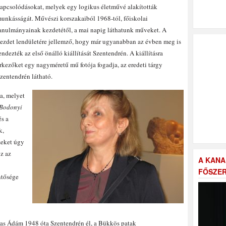
apcsolódásokat, melyek egy logikus életművé alakították
unkásságát. Művészi korszakaiból 1968-tól, főiskolai
anulmányainak kezdetétől, a mai napig láthatunk műveket. A
ezdet lendületére jellemző, hogy már ugyanabban az évben meg is
endezték az első önálló kiállítását Szentendrén. A kiállításra
rkezőket egy nagyméretű mű fotója fogadja, az eredeti tárgy
zentendrén látható.
sa, melyet
Bodonyi
és a
k,
zeket úgy
z az
A KANA
FŐSZER
ntősége
rkas Ádám 1948 óta Szentendrén él, a Bükkös patak