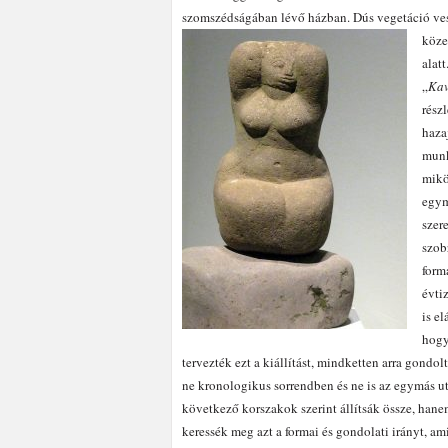
szomszédságában lévő házban. Dús vegetáció ves
köze
alat
„
Kav
rész
haza
munk
mikö
egym
szer
szob
form
évti
is el
hogy
tervezték ezt a kiállítást, mindketten arra gondol
ne kronologikus sorrendben és ne is az egymás u
következő korszakok szerint állítsák össze, han
keressék meg azt a formai és gondolati irányt, am