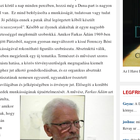
zi körül a nap minden percében, hozzá még a Duna-part is nagyon
l van.
Ez mind befolyásolta a munkásságát, tudatosan vagy tudat
t. Jó példája ennek a patak által legörgetett kőből készült
icsasszonyok
”. Később az ilyenek alakultak át egyre nagyobb
letességgel megformált szobrokká. Amikor Farkas Ádám 1969-ben
jött Párizsból, nagyon gyorsan megváltozott a kissé Ferenczy Béni
ásságával rokonítható figurális szobrászata. Absztrakttá válik,
zben megjelenik egy új tematika. Természet és művészet szoros
ásra hatása, a közös törvényszerűségek megragadása kiemelt
ephez jut alkotó gondolkodásában, és ez organikus absztrakt
Az I Have 
rászatának nemesen egyszerű, ugyanakkor összetett
avilágában és jelképiségében is érvényre jut. Elősegíti a korábbi
zedek munkásságának újraértelmezését.
A művész,
Farkas Ádám
azt
LEGFR
árulta,
Geyza:
A D
 amikor
környe…
tak, hogy
tán
joshua:
mi 
em
Revay ur 
i
ptg:
@joshu