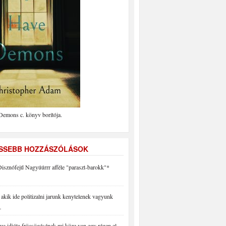
Demons c. könyv borítója.
ISSEBB HOZZÁSZÓLÁSOK
isznófejű Nagyúúrrr afféle "paraszt-barokk"*
akik ide politizalni jarunk kenytelenek vagyunk
…
a idióta fröcsögésének mi köze van egy régen el…