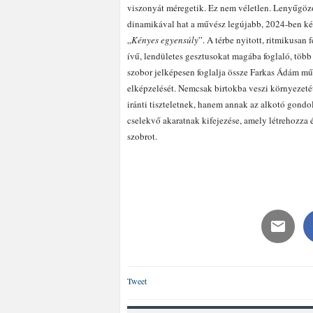
viszonyát méregetik. Ez nem véletlen. Lenyűgöző
dinamikával hat a művész legújabb, 2024-ben kész
„
Kényes egyensúly
”. A térbe nyitott, ritmikusan 
ívű, lendületes gesztusokat magába foglaló, több 
szobor jelképesen foglalja össze Farkas Ádám műv
elképzelését. Nemcsak birtokba veszi környezeté
iránti tiszteletnek, hanem annak az alkotó gond
cselekvő akaratnak kifejezése, amely létrehozza 
szobrot.
Tweet