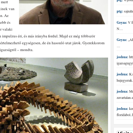
 mert
akinek van
ptg:
sajnála
en. Az
sebb és
Geyza:
V É 
N…
r valaki
n impulzus éri, és más irányba fordul. Majd ez még többször
Geyza:
„Aki
 értelmezhető egységesen, de én hasonló utat járok. Gyerekkorom
…
 igazságról – mondta.
joshua:
htt
igazsagugy
joshua:
KA
hujegyerak.
joshua:
Mr 
zavartalan
joshua:
ke
floridabol.