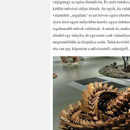
végigmegy az egész életművön. Ez azért érdekes,
kétféle művészi ciklus létezik. Az egyik, ha val
valamiféle „sugallata” és azt követi egész életéb
ilyen úton egyre mélyebbre hatoló, egyre érdeke
izgalmasabb művek születnek. A másik út, amiko
elindul egy irányba, de egyszerre csak valamilye
megismétlődik az életpálya során. Talán kevésbé
óta van egy képzetem a művészetről, szépségről,