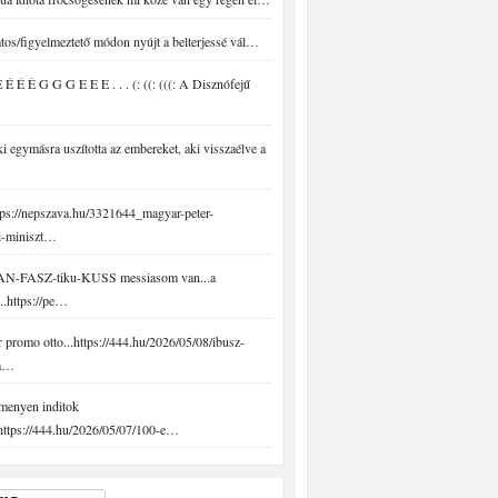
tos/figyelmeztető módon nyújt a belterjessé vál…
É É É G G G E E E . . . (: ((: (((: A Disznófejű
 egymásra uszította az embereket, aki visszaélve a
ps://nepszava.hu/3321644_magyar-peter-
i-miniszt…
N-FASZ-tiku-KUSS messiasom van...a
..https://pe…
promo otto...https://444.hu/2026/05/08/ibusz-
-a…
menyen inditok
.https://444.hu/2026/05/07/100-e…