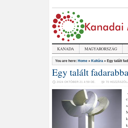
KANADA
MAGYARORSZÁG
You are here:
Home
»
Kultúra
»
Egy talált fa
Egy talált fadarabba
2024 OKTÓBER 21 4:59 DE.
70 HOZZÁSZÓL
„
c
s
M
k
k