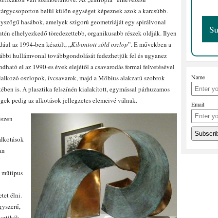
árgycsoporton belül külön egységet képeznek azok a karcsúbb.
yszögű hasábok, amelyek szigorú geometriáját egy spirálvonal
tén elhelyezkedő töredezettebb, organikusabb részek oldják. Ilyen
dául az 1994-ben készült, „
Kibontott zöld oszlop
”. E művekben a
ábbi hullámvonal továbbgondolását fedezhetjük fel és ugyanez
dható el az 1990-es évek elejétől a csavarodás formai felvetésével
Name
lalkozó oszlopok, ívcsavarok, majd a Möbius alakzatú szobrok
tében is. A plasztika felszínén kialakított, egymással párhuzamos
egek pedig az alkotások jellegzetes elemeivé válnak.
Email
észen
alkotások
an
b műtípus
tet élni.
gyszerű,
sztikák,