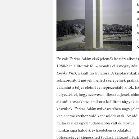
k
m
t
k
r
é
S
Ez volt Farkas Ádám első jelentős köztéri alkotá
1980-ban állítottak föl – mondta el a megnyitón
Emőke
PhD
, a kiállítás kurátora. A kisplasztikák 
sokszorosított művek mellett szerepelnek grafiká
valamint a teljes életművet reprezentáló fotók. E
helyezték el, hogy szervesen illeszkedjenek ahho
alkotói korszakhoz, amikor a kiállított tárgyak is
készültek. Farkas Ádám művészetében nagy jele
van a természethez való kapcsolódásnak. Az idő
múlásával ez egyre tudatosabbá vált és most, a
munkássága hatodik évtizedében csodálatos
bölcsességgel kiegészített tudássá változott. Fa