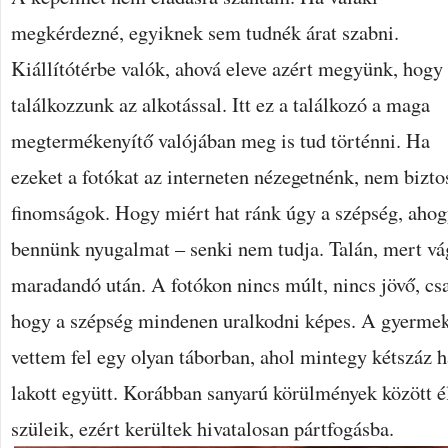
megkérdezné, egyiknek sem tudnék árat szabni.
Kiállítótérbe valók, ahová eleve azért megyünk, hogy
találkozzunk az alkotással. Itt ez a találkozó a maga
megtermékenyítő valójában meg is tud történni. Ha
ezeket a fotókat az interneten nézegetnénk, nem bizto
finomságok. Hogy miért hat ránk úgy a szépség, ahogy
bennünk nyugalmat – senki nem tudja. Talán, mert v
maradandó után. A fotókon nincs múlt, nincs jövő, csa
hogy a szépség mindenen uralkodni képes. A gyerme
vettem fel egy olyan táborban, ahol mintegy kétszáz 
lakott együtt. Korábban sanyarú körülmények között é
szüleik, ezért kerültek hivatalosan pártfogásba.