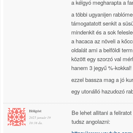
a kélgyó megharapta a fa
a többi ugyanijen rabló
támogatatott senkit a süsü
mindenkit és a sok felesl
a hacaca az növeli a kőc
oldalát ami a belföldi te
között egy szorzó val mé
hanem 3 jegyű %-kokkal!
ezzel bassza mag a jó kur
egy utonálló hazudozó r
Hóligóst
Be lehet allitani a felira
2025 január 19
tudsz angolazni:
10:38 du.
https://www.youtube.com