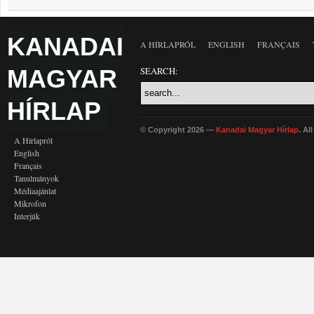
KANADAI
A HÍRLAPRÓL
ENGLISH
FRANÇAIS
MAGYAR
SEARCH:
HÍRLAP
© Copyright 2026 —
Kanadai Magyar Hírlap
. Al
A Hírlapról
English
Français
Tanulmányok
Médiaajánlat
Mikrofon
Interjúk