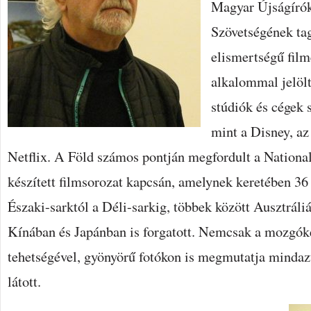
Magyar Újságíró
Szövetségének ta
elismertségű film
alkalommal jelöl
stúdiók és cégek 
mint a Disney, a
Netflix. A Föld számos pontján megfordult a Nation
készített filmsorozat kapcsán, amelynek keretében 36 
Északi-sarktól a Déli-sarkig, többek között Ausztrál
Kínában és Japánban is forgatott. Nemcsak a mozgóké
tehetségével, gyönyörű fotókon is megmutatja mindazt
látott.