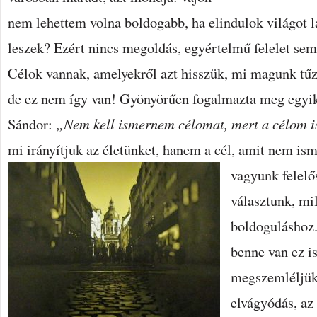
nem lehettem volna boldogabb, ha elindulok világot lá
leszek? Ezért nincs megoldás, egyértelmű felelet sem
Célok vannak, amelyekről azt hisszük, mi magunk tű
de ez nem így van! Gyönyörűen fogalmazta meg egyi
Sándor:
„Nem kell ismernem célomat, mert a célom
mi irányítjuk az életünket, hanem a cél, amit nem is
vagyunk felelős
választunk, mil
boldoguláshoz.
benne van ez i
megszemléljük
elvágyódás, az