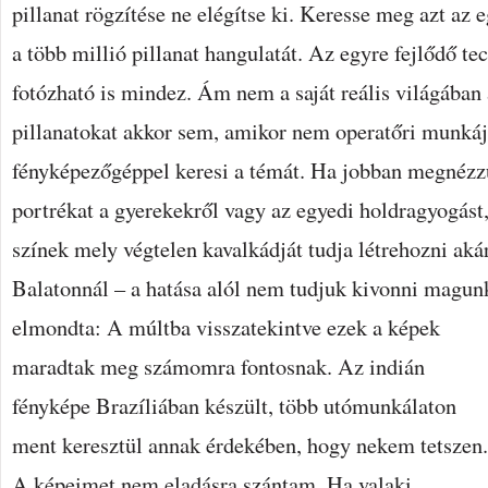
pillanat rögzítése ne elégítse ki. Keresse meg azt az 
a több millió pillanat hangulatát. Az egyre fejlődő te
fotózható is mindez. Ám nem a saját reális világában 
pillanatokat akkor sem, amikor nem operatőri munkáj
fényképezőgéppel keresi a témát. Ha jobban megnézzü
portrékat a gyerekekről vagy az egyedi holdragyogást
színek mely végtelen kavalkádját tudja létrehozni ak
Balatonnál – a hatása alól nem tudjuk kivonni magun
elmondta: A múltba visszatekintve ezek a képek
maradtak meg számomra fontosnak. Az indián
fényképe Brazíliában készült, több utómunkálaton
ment keresztül annak érdekében, hogy nekem tetszen.
A képeimet nem eladásra szántam. Ha valaki