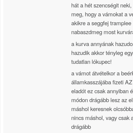
hát a hét szencségit neki
meg, hogy a vámokat a ve
akikre a seggfej tramplee
nabaszdmeg most kurvára
a kurva annyának hazud
hazudik akkor tényleg egy
tudatlan lókupec!
a vámot átvételkor a beér
államkasszájába fizeti 
eladót ez csak annyiban ér
módon drágább lesz az el
máshol keresnek olcsóbb
nincs máshol, vagy csak a
drágább