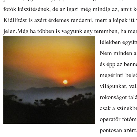
fotók készítésének, de az igazi még mindig az, amit k
Kiállítást is azért érdemes rendezni, mert a képek it
jelen.Még ha többen is vagyunk egy teremben, ha megá
lélekben együt
Nem minden al
és épp az benne
megérinti bels
világunkat, val
rokonságot tal
csak a színekb
operatőr fotóm
pontosan azért