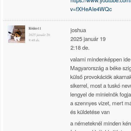
v=fXHeAIe4WQc
Ródeo11
joshua
2025 január 20
2025 január 19
9:48 de.
2:18 de.
valami mindenképpen ide 
Magyarország a béke szig
külső provokációk akarna
sikerrel, most a tuskó ne
lengyel de minielnök fogja
a szennyes vizet, mert m
és küldetése van
a németeknél minden kérd