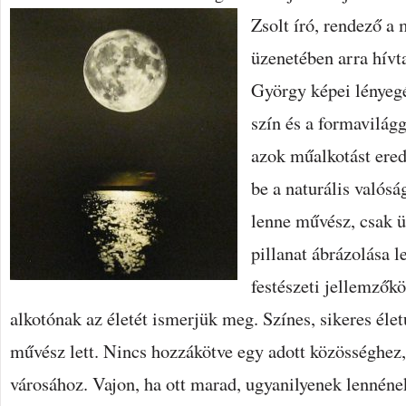
Zsolt író, rendező a
üzenetében arra hívta
György képei lényeg
szín és a formavilág
azok műalkotást ere
be a naturális valósá
lenne művész, csak ü
pillanat ábrázolása 
festészeti jellemzők
alkotónak az életét ismerjük meg. Színes, sikeres életú
művész lett. Nincs hozzákötve egy adott közösséghez
városához. Vajon, ha ott marad, ugyanilyenek lennén