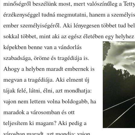
minőségről beszélünk most, mert valószínűleg a Tetty
érzékenységgel tudná megmutatni, hanem a személyiség
ember személyiségéről. Aki lényegesen többet tud bel
sokkal többet, mint aki az egész életében egy helyhez
képekben benne van a vándorlás
szabadsága, öröme és tragédiája is.
Ahogy a helyben maradt embernek is
megvan a tragédiája. Aki elment új
tájak felé, látni, élni, azt mondhatja:
vajon nem lettem volna boldogabb, ha
maradok a városomban és ott
teljesítem ki magam? Aki pedig a
városban maradt, azt mondja: vajon