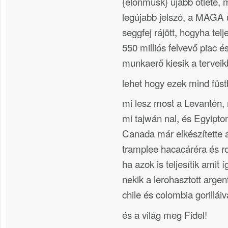
{elonmusk} újabb ötlete,
legújabb jelszó, a MAGA 
seggfej rájött, hogyha tel
550 milliós felvevő piac 
munkaerő kiesik a terveik
lehet hogy ezek mind füs
mi lesz most a Levantén, 
mi tajwán nal, és Egyip
Canada már elkészítette a
tramplee hacacáréra és r
ha azok is teljesítik amit 
nekik a lerohasztott arge
chile és colombia gorillá
és a világ meg Fidel!