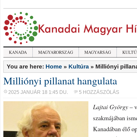
KANADA
MAGYARORSZÁG
MAGYARSÁG
KULTÚ
You are here:
Home
»
Kultúra
»
Milliónyi pilla
Milliónyi pillanat hangulata
2025 JANUÁR 18 1:45 DU.
5 HOZZÁSZÓLÁS
Lajtai György
– v
szakmájában isme
Kanadában élő op