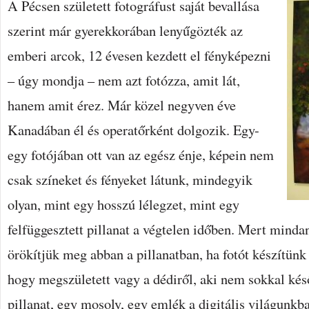
A Pécsen született fotográfust saját bevallása
szerint már gyerekkorában lenyűgözték az
emberi arcok, 12 évesen kezdett el fényképezni
– úgy mondja – nem azt fotózza, amit lát,
hanem amit érez. Már közel negyven éve
Kanadában él és operatőrként dolgozik. Egy-
egy fotójában ott van az egész énje, képein nem
csak színeket és fényeket látunk, mindegyik
olyan, mint egy hosszú lélegzet, mint egy
felfüggesztett pillanat a végtelen időben. Mert minda
örökítjük meg abban a pillanatban, ha fotót készítünk
hogy megszületett vagy a dédiről, aki nem sokkal ké
pillanat, egy mosoly, egy emlék a digitális világunk