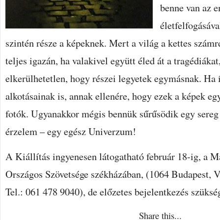
benne van az e
életfelfogásával
szintén része a képeknek. Mert a világ a kettes szám
teljes igazán, ha valakivel együtt éled át a tragédiáka
elkerülhetetlen, hogy részei legyetek egymásnak. Ha
alkotásainak is, annak ellenére, hogy ezek a képek eg
fotók. Ugyanakkor mégis bennük sűrűsödik egy sereg 
érzelem – egy egész Univerzum!
A Kiállítás ingyenesen látogatható február 18-ig, a 
Országos Szövetsége székházában, (1064 Budapest, 
Tel.: 061 478 9040), de előzetes bejelentkezés szüksé
Share this...