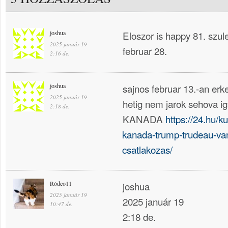
joshua
Eloszor is happy 81. szu
2025 január 19
februar 28.
2:16 de.
joshua
sajnos februar 13.-an er
2025 január 19
hetig nem jarok sehova igy 
2:18 de.
KANADA
https://24.hu/k
kanada-trump-trudeau-va
csatlakozas/
Ródeo11
joshua
2025 január 19
2025 január 19
10:47 de.
2:18 de.