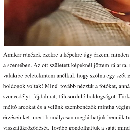
Amikor ránézek ezekre a képekre úgy érzem, minden 
a szemében. Az ott született képeknél jöttem rá arra,
valakibe beletekinteni anélkül, hogy szólna egy szót i
boldogok voltak! Minél tovább nézzük a fotókat, annál
szenvedélyt, fájdalmat, túlcsorduló boldogságot. Für
méltó arcokat és a velünk szembenézők mintha végig
érzéseinket, mert homályosan megláthatjuk bennük tu
visszatükröződését. Tovább gondolhatjuk a saját min