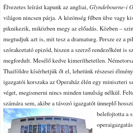
Élvezetes leírást kapunk az angliai,
Glyndebourne-i Op
világon nincsen párja. A közönség fűben ülve vagy ki
piknikezik, miközben megy az előadás. Közben – szi
megtudjuk azt is, mit tesz a dramaturg. Persze ez a p
szórakoztató epizód, hiszen a szerző rendezőként is 
megfordult. Mesélő kedve kimeríthetetlen. Németors
Thaiföldre kísérhetjük őt el, lehetünk részesei élmé
igazgatói korszaka az Operaház élén egy miniszteri s
véget, megismerni nincs minden tanulság nélkül. Felt
számára sem, akibe a távozó igazgatót ünneplő hossz
belefojtotta a 
operaigazgatás