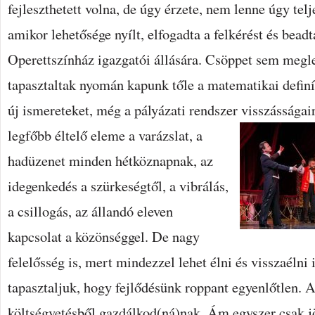
fejleszthetett volna, de úgy érzete, nem lenne úgy telje
amikor lehetősége nyílt, elfogadta a felkérést és beadt
Operettszínház igazgatói állására. Csöppet sem megle
tapasztaltak nyomán kapunk tőle a matematikai definí
új ismereteket, még a pályázati rendszer visszásságair
legfőbb éltelő eleme a varázslat, a
hadüzenet minden hétköznapnak, az
idegenkedés a szürkeségtől, a vibrálás,
a csillogás, az állandó eleven
kapcsolat a közönséggel. De nagy
felelősség is, mert mindezzel lehet élni és visszaélni
tapasztaljuk, hogy fejlődésünk roppant egyenlőtlen. 
költségvetésből gazdálkod(ná)nak. Ám egyszer csak jö