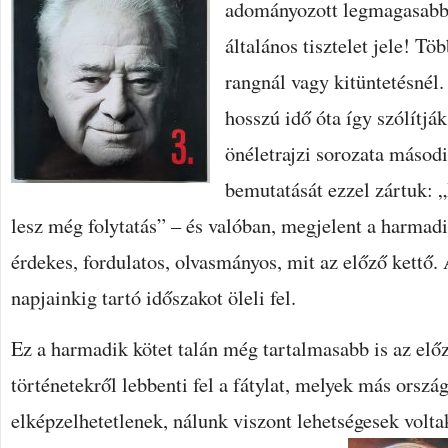
adományozott legmagasabb
általános tisztelet jele! Tö
rangnál vagy kitüntetésnél
hosszú idő óta így szólítjá
önéletrajzi sorozata másod
bemutatását ezzel zártuk: 
lesz még folytatás” – és valóban, megjelent a harmad
érdekes, fordulatos, olvasmányos, mit az előző kettő. 
napjainkig tartó időszakot öleli fel.
Ez a harmadik kötet talán még tartalmasabb is az elő
történetekről lebbenti fel a fátylat, melyek más orsz
elképzelhetetlenek, nálunk viszont lehetségesek volt