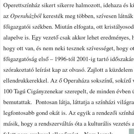
Operettszínház sikert sikerre halmozott, idehaza és 
az
Operaházból
keresték meg többen, szívesen látnák
főigazgatói székben. Miután elfogata, ott kristályoso
alapelve is. Egy vezető csak akkor lehet eredményes, h
hogy ott van, és nem neki tesznek szívességet, hogy o
főigazgatóság első – 1996-tól 2001-ig tartó időszaká
szórakoztató leírást kap az olvasó. Zajlott a küzdelem 
ellendrukkerekkel. Az ő Operaháza sokszínű, sokízű vo
100 Tagú Cigányzenekar szerepelt, de minden évben ú
bemutattak. Pontosan látja, láttatja a színházi világ
legfontosabb gond okát is. Az egyik a rendezői színhá
másik, hogy a rendszerváltás óta a kulturális vezetés 