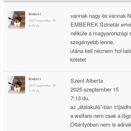
Rodeo11
vannak nagy és vanna
2025 szeptember 10
EMBEREK Szinetár eme u
6:29 du.
nélküle a magyarországi 
szegényebb lenne,
utána kell néznem hol tal
kötetet
Rodeo11
Szent Alberta
2025 szeptember 20
2025 szeptember 15
3:18 du.
7:13 du.
az „átalakuló”-ban írtjaidh
a welfare nem csak a lóg
Oltárilyóban nem is adnak