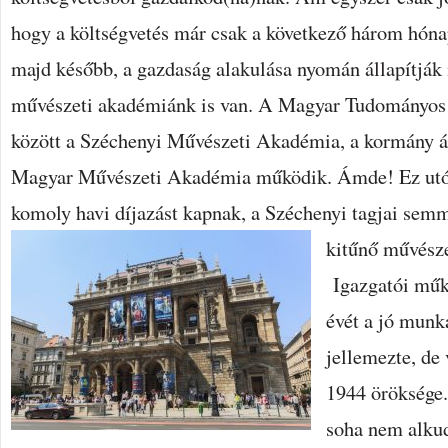
hogy a költségvetés már csak a következő három hónap
majd később, a gazdaság alakulása nyomán állapítjá
művészeti akadémiánk is van. A Magyar Tudományos
között a Széchenyi Művészeti Akadémia, a kormány ál
Magyar Művészeti Akadémia működik. Ámde! Ez utóbb
komoly havi díjazást kapnak, a Széchenyi tagjai sem
kitűnő művésze
Igazgatói műk
évét a jó munk
jellemezte, de 
1944 öröksége.
soha nem alkud