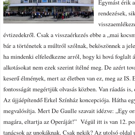
Egymást érik a
rendezések, sik
visszaemlékezé
évtizedekről. Csak a visszaérkezés ebbe a „mai kocs
bár a történetek a múltról szólnak, beköszönnek a jel
ha mindenki elfeledkezne arról, hogy ki hová foglalt á
alkotásokat nem ezek szerint ítélné meg. De azért tov
keserű élmények, mert az életben van ez, meg az IS. 
fontosságát megértjük olvasás közben. Van ráadás is, 
Az újjáépítendő Erkel Színház koncepciója. Hátha egy
megvalósítja. Mert De Gaulle szavait idézve: „Egy or
magára, eltartja az Operáját!” Végül itt is van 12. po
tanácsok az unokáknak. Csak nekik? Az utolsó oldal 