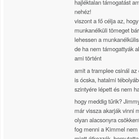
hajléktalan támogatást am
nehéz!
viszont a fő célja az, ho
munkanélküli tömeget bár
lehessen a munkanélkülisé
de ha nem támogattyák ak
ami történt
amit a tramplee csinál a
is ócska, hatalmi téboly
szintyére lépett és nem 
hogy meddig tűrik? Jimmy
már vissza akarják vinni 
olyan alacsonyra csökken
fog menni a Kimmel nem 
miatt átkozzák, bemutatta