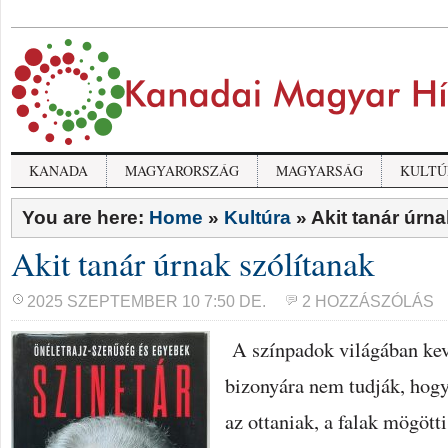
KANADA
MAGYARORSZÁG
MAGYARSÁG
KULTÚ
You are here:
Home
»
Kultúra
»
Akit tanár úrna
Akit tanár úrnak szólítanak
2025 SZEPTEMBER 10 7:50 DE.
2 HOZZÁSZÓLÁS
A színpadok világában kev
bizonyára nem tudják, hogy
az ottaniak, a falak mögötti