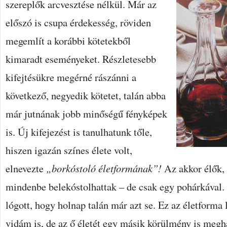
szereplők arcvesztése nélkül.
Már az
előszó is csupa érdekesség, röviden
megemlít a korábbi kötetekből
kimaradt eseményeket. Részletesebb
kifejtésükre megérné rászánni a
következő, negyedik kötetet, talán abba
már jutnának jobb minőségű fényképek
is. Új kifejezést is tanulhatunk tőle,
hiszen igazán színes élete volt,
elnevezte
„borkóstoló életformának”!
Az akkor élők, 
mindenbe belekóstolhattak – de csak egy pohárkával.
lógott, hogy holnap talán már azt se. Ez az életforma
vidám is, de az ő életét egy másik körülmény is megh