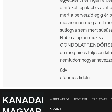
a híreket legalábbis az it
mert a perverzió égig ér 
máshonnan meg amit mon
suttogva sem mert süsüs
Rubio alapján műxik a
GONDOLATRENDŐRS
de még nincs teljesen kife
nemtudomhogyannevezz
üdv
érdemes fidelni
KANADAI
A HÍRLAPRÓL
ENGLISH
FRANÇAIS
MAGYAR
SEARCH: