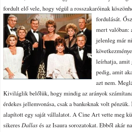
fordult elő vele, hogy végül a rosszakaróinak köszönh
fordulását.
Ősz
mert valóban:
jelenleg már 
következménye!
leírhatja, amit
pedig, amit ak
azt nem. Meglá
Kiviláglik belőlük, hogy mindig az arányok számítan
érdekes jellemvonása, csak a bankoknak volt pénzük. 
alapított egy saját vállalatot. A Cine Art vette meg k
sikeres
Dallas
és az Isaura sorozatokat. Ebből akár na