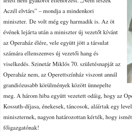
felett nem gyakorol ellenőrzést.
„Nem leszek
Aczél elvtárs” – mondja a mindenkori
miniszter. De volt még egy harmadik is. Az öt
évének lejárta után a miniszter új vezetőt kívánt
az Operaház élére, vele együtt jött a társulat
számára ellenszenves új vezetői hang és
viselkedés. Szinetár Miklós 70. születésnapját az
Operaház nem, az Operettszínház viszont annál
grandiózusabb körülmények között ünnepelte
meg. A három hiba együtt vezetett odáig, hogy az O
Kossuth-díjasa, énekesek, táncosok, aláírtak egy leve
miniszternek, nagyon határozottan kérték, hogy ismét
főigazgatónak!