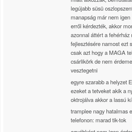
legújabb süsü oszlopszent
manapság már nem igen 
erről kérdezték, akkor mo
azonnal áttért a fehérház
fejlesztésére namost ezt 
csak azt hogy a MAGA tel
csárlikörk de nem érdeme
vesztegetni
egyre szarabb a helyzet E
ezeket a tetveket akik a n
oktrojálva akkor a lassú kí
tramplee nagy hatalmas e
telefonon: marad tik-tok
egyébként nem igen érdem