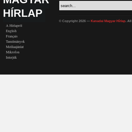
HÍRLAP
© Copyright 2026 —
Kanadai Magyar Hírlap
. Al
A Hírlapról
English
Français
Tanulmányok
Médiaajánlat
Mikrofon
Interjúk